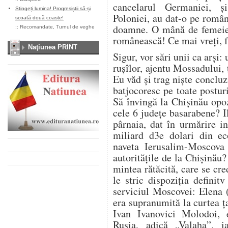
cancelarul Germaniei, ș
Stingeți lumina! Progresiștii să-și
Poloniei, au dat-o pe româ
scoată două coaste!
doamne. O mână de femeie f
::
Recomandate
,
Turnul de veghe
românească! Ce mai vreți, f
Naţiunea PRINT
Sigur, vor sări unii ca arși:
rușîlor, ajentu Mossadului,
Eu văd și trag niște conclu
batjocoresc pe toate postur
Să învingă la Chișinău opoz
cele 6 județe basarabene? I
pârnaia, dat în urmărire i
miliard d3e dolari din ec
naveta Ierusalim-Moscova
autoritățile de la Chișinău
mintea rătăcită, care se c
le stric dispoziția definit
serviciul Moscovei: Elena (
era supranumită la curtea ța
Ivan Ivanovici Molodoi, 
Rusia, adică „Valaha”, i