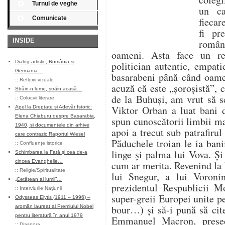
Turnul de veghe
un ca
Comunicate
fiecar
fi pr
INSIDE
român
oameni. Asta face un reg
Dialog artistic, România și
politician autentic, empat
Germania…
basarabeni până când oameni
::
Reflexii vizuale
acuză că este „șoroșistă”, c
Străin-n lume, străin acasă…
de la Buhuși, am vrut să s
::
Colocvii literare
Viktor Orban a luat bani d
Apel la Dreptate și Adevăr Istoric:
Elena Chiaburu despre Basarabia,
spun cunoscătorii limbii ma
1940, și documentele din arhive
apoi a trecut sub patrafiru
care contrazic Raportul Wiesel
Păduchele troian le ia bani
::
Confluenţe istorice
linge și palma lui Vova. Ș
Schimbarea la Față și cea de-a
cincea Evanghelie…
cum ar merita. Revenind l
::
Religie/Spiritualitate
lui Snegur, a lui Voron
„Cetățean al lumii”…
prezidentul Respublicii M
::
Interviurile Naţiunii
super-greii Europei unite 
Odysseas Elytis (1911 – 1996) –
bour…) și să-i pună să cit
aromân laureat al Premiului Nobel
pentru literatură în anul 1979
Emmanuel Macron, președi
::
Diaspora