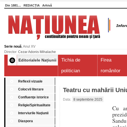
Din 1881…
REDACȚIA
Arhivă
Serie nouă
, Anul XV
Director:
Cezar Adonis Mihalache
Tichia de
Firea
Editorialele Națiunii
politician
românilor
Reflexii vizuale
Teatru cu mahării Un
Colocvii literare
Confluenţe istorice
Data:
8 septembrie 2025
Religie/Spiritualitate
Cu an
prezid
Interviurile Naţiunii
Sandu 
Diaspora
colegi