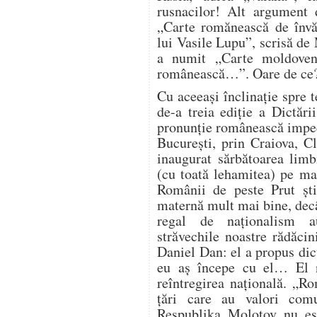
rusnacilor! Alt argument 
„Carte romănească de învă
lui Vasile Lupu”, scrisă de
a numit „Carte moldovene
românească…”. Oare de ce
Cu aceeași înclinație spre 
de-a treia ediție a Dictăr
pronunție românească impec
București, prin Craiova, C
inaugurat sărbătoarea limb
(cu toată lehamitea) pe ma
Românii de peste Prut șt
maternă mult mai bine, decâ
regal de naționalism au
străvechile noastre rădăci
Daniel Dan: el a propus dict
eu aș începe cu el… El 
reîntregirea națională. „R
țări care au valori com
Respublika Molotov nu est