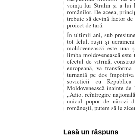
voința lui Stralin și a lui
românilor. De aceea, princi
trebuie să devină factor de
proiect de țară.
În ultimii ani, sub presiune
tot felul, rușii și ucraine
moldovenească este una ș
limba moldovenească este 
efectul de vitrină, constr
europeană, va transforma 
turnantă pe dos împotriv
sovieticii cu Republica 
Moldovenească înainte de 
„Adio, reîntregire naționa
unicul popor de nărozi di
românești, putem să le zicem
Lasă un răspuns