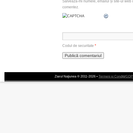
Salvează-mi numele, emailul și site-ul web î
comentez.
Codul de securitate
*
Ziarul Naţiunea ® 2011-2026 •
Termeni şi Condiţii/GD