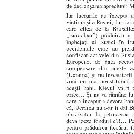
de declanșarea agresiunii
Iar lucrurile au început 
victimă și a Rusiei, dar, iată
care clica de la Bruxelle
„Euroclear”) prăduirea a 
înghețați ai Rusiei în E
occidentale care au pie
confiscat activele din Rus
Europene, de data aceasta
compensare din aceste ac
(Ucraina) și nu investitorii
zonă cu risc investițional 
acești bani, Kievul va fi
orice… Și nu va rămâne la 
care a început a devora ban
că, Ucraina nu i-ar fi dat 
observator la petrecerea 
devalizeze fondurile?!… Pen
pentru prăduirea fiecărui f
toate acestea pentru îmbuiba