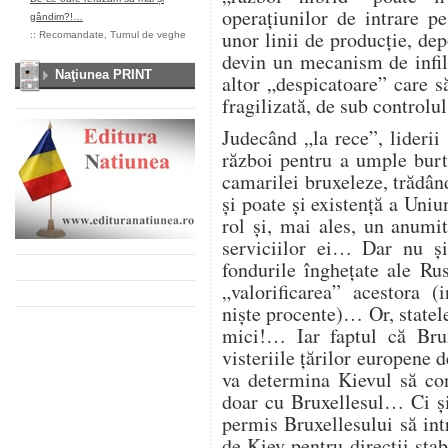
operațiunilor de intrare p
gândim?!…
unor linii de producție, depo
::
Recomandate
,
Turnul de veghe
devin un mecanism de infil
Naţiunea PRINT
altor „despicatoare” care 
fragilizată, de sub control
Judecând „la rece”, liderii
război pentru a umple bur
camarilei bruxeleze, trădân
și poate și existență a Un
rol și, mai ales, un anumi
serviciilor ei… Dar nu și
fondurile înghețate ale Ru
„valorificarea” acestora (
niște procente)… Or, statele
mici!… Iar faptul că Brux
visteriile țărilor europene 
va determina Kievul să con
doar cu Bruxellesul… Ci și
permis Bruxellesului să intr
de Kiev pentru direcții stab