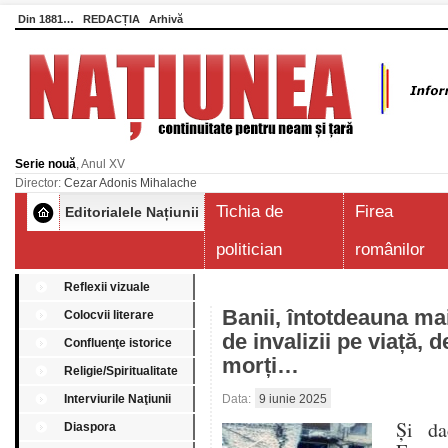
Din 1881…
REDACȚIA
Arhivă
Serie nouă
, Anul XV
Director:
Cezar Adonis Mihalache
Tichia de
Firea
Editorialele Națiunii
politician
românilor
Reflexii vizuale
Banii, întotdeauna mai
Colocvii literare
de invalizii pe viață, 
Confluenţe istorice
morți…
Religie/Spiritualitate
Interviurile Naţiunii
Data:
9 iunie 2025
Și da
Diaspora