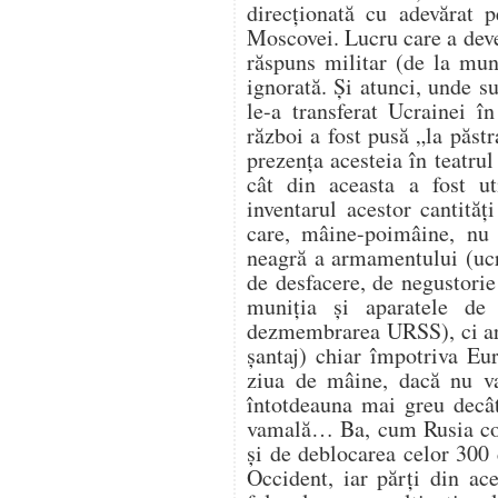
direcționată cu adevărat p
Moscovei. Lucru care a deven
răspuns militar (de la mun
ignorată. Și atunci, unde s
le-a transferat Ucrainei 
război a fost pusă „la păs
prezența acesteia în teatrul
cât din aceasta a fost ut
inventarul acestor cantități
care, mâine-poimâine, nu 
neagră a armamentului (ucra
de desfacere, de negustori
muniția și aparatele d
dezmembrarea URSS), ci ar p
șantaj) chiar împotriva Eu
ziua de mâine, dacă nu va
întotdeauna mai greu decât
vamală… Ba, cum Rusia con
și de deblocarea celor 300 
Occident, iar părți din ace