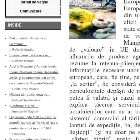
Euro
Turnul de veghe
Europ
Comunicate
din ul
clicii
INSIDE
state 
de vu
Dialog artistic, România și
Manipu
Germania…
de „valoare” în UE din
::
Reflexii vizuale
afluxurile de produse agr
Străin-n lume, străin acasă…
rezume la rețeaua-păienje
::
Colocvii literare
Apel la Dreptate și Adevăr Istoric:
informațiile necesare unor
Elena Chiaburu despre Basarabia,
european, care, fie ține, pe
1940, și documentele din arhive
„la sertar”, fie consider
care contrazic Raportul Wiesel
periculozitate depășit de 
::
Confluenţe istorice
Măsura gândurilor noastre…
putea fi valabil și cazul 
::
Religie/Spiritualitate
explica tăcerea servic
„Cetățean al lumii”…
ucrainienilor care nu ar tr
::
Interviurile Naţiunii
sistemul comercial al țări
Odysseas Elytis (1911 – 1996) –
lanțuri de expediție, ba, d
aromân laureat al Premiului Nobel
pentru literatură în anul 1979
deștepți” (și nu doar pe s
::
Diaspora
„război hibrid” poate f
De ce oare refuzam să mai și