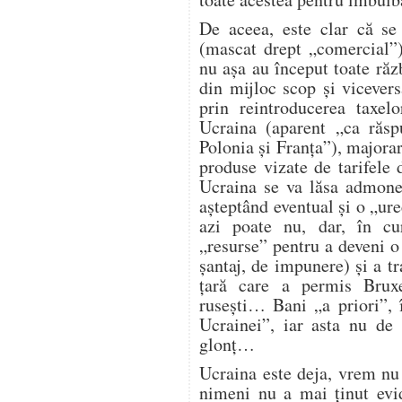
De aceea, este clar că se 
(mascat drept „comercial”
nu așa au început toate ră
din mijloc scop și vicever
prin reintroducerea taxel
Ucraina (aparent „ca răspu
Polonia și Franța”), majorar
produse vizate de tarifele
Ucraina se va lăsa admones
așteptând eventual și o „ur
azi poate nu, dar, în cu
„resurse” pentru a deveni o
șantaj, de impunere) și a t
țară care a permis Bruxe
rusești… Bani „a priori”, 
Ucrainei”, iar asta nu de
glonț…
Ucraina este deja, vrem nu
nimeni nu a mai ținut evid