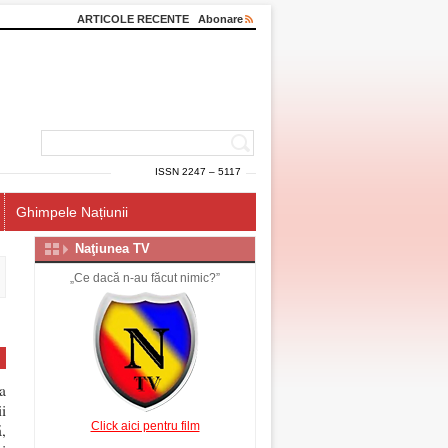
ARTICOLE RECENTE
Abonare
ISSN 2247 – 5117
Ghimpele Națiunii
Naţiunea TV
„Ce dacă n-au făcut nimic?”
a
i
Click aici pentru film
,