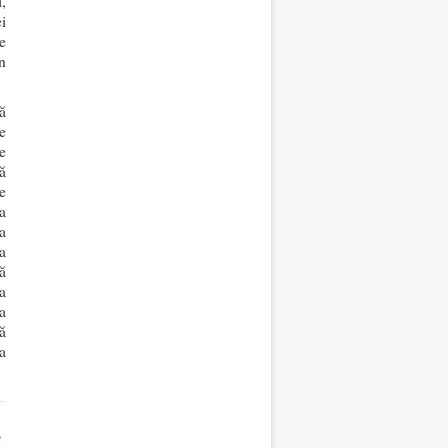
,
i
e
n
ă
e
e
ă
e
a
a
a
ă
a
a
ă
a
e