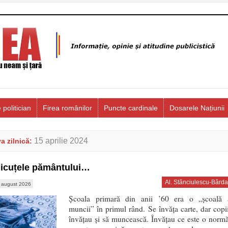
 politician
Firea românilor
Puncte cardinale
Dosarele Națiunii
15 aprilie 2024
a zilnică:
icuțele pământului…
Al. Stănciulescu-Bârda
 august 2026
Școala primară din anii ’60 era o „școală 
muncii” în primul rând. Se învăța carte, dar copii
învățau și să muncească. Învățau ce este o normă