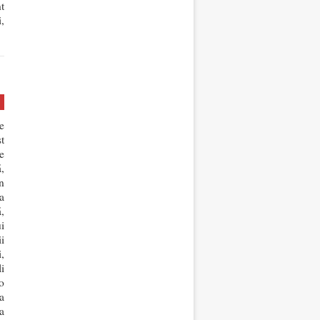
t
,
e
t
e
,
n
a
,
i
ii
,
li
o
a
a