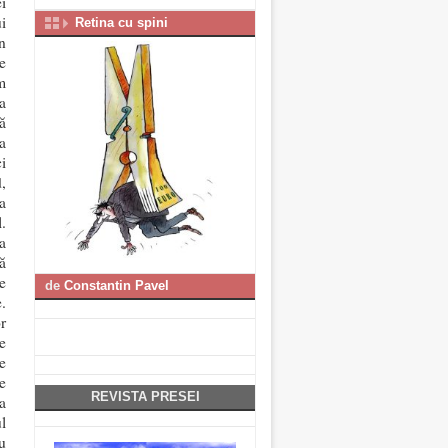
i
i
Retina cu spini
n
e
m
a
ă
a
i
,
a
.
a
ă
e
de
Constantin Pavel
.
r
e
e
e
REVISTA PRESEI
a
l
u