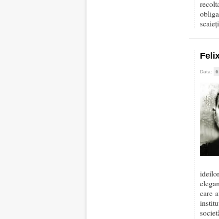
recolt
obliga
scaieț
Feli
Data:
6
ideilo
elegan
care a
instit
societ