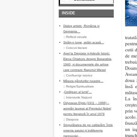
INSIDE
Dialog artistic, România și
Germania…
tratat
::
Reflexii vizuale
pentru
Străin-n lume, străin acasă…
::
Colocvii literare
cutii 
Apel la Dreptate și Adevăr Istoric:
de mer
Elena Chiaburu despre Basarabia,
trebu
1940, și documentele din arhive
Doamn
care contrazic Raportul Wiesel
Aveam 
::
Confluenţe istorice
doua 
Măsura gândurilor noastre…
însă 
::
Religie/Spiritualitate
mătase
„Cetățean al lumii”…
La în
::
Interviurile Naţiunii
Odysseas Elytis (1911 – 1996) –
crește
aromân laureat al Premiului Nobel
prin v
pentru literatură în anul 1979
acolo.
::
Diaspora
frunză
Singurătatea de pe caldarâm: între
un ia
omenia satului și indiferența
trunch
metropolei…