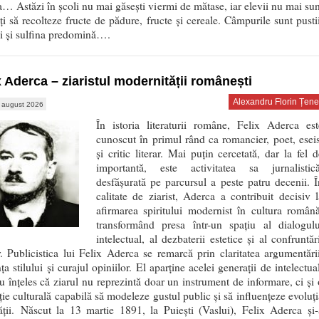
a… Astăzi în școli nu mai găsești viermi de mătase, iar elevii nu mai sun
ți să recolteze fructe de pădure, fructe și cereale. Câmpurile sunt pustii
ii și sulfina predomină….
x Aderca – ziaristul modernității românești
Alexandru Florin Țene
 august 2026
În istoria literaturii române, Felix Aderca est
cunoscut în primul rând ca romancier, poet, eseis
și critic literar. Mai puțin cercetată, dar la fel d
importantă, este activitatea sa jurnalistică
desfășurată pe parcursul a peste patru decenii. Î
calitate de ziarist, Aderca a contribuit decisiv l
afirmarea spiritului modernist în cultura română
transformând presa într-un spațiu al dialogulu
intelectual, al dezbaterii estetice și al confruntăr
r. Publicistica lui Felix Aderca se remarcă prin claritatea argumentării
ța stilului și curajul opiniilor. El aparține acelei generații de intelectua
u înțeles că ziarul nu reprezintă doar un instrument de informare, ci și 
uție culturală capabilă să modeleze gustul public și să influențeze evoluți
ății. Născut la 13 martie 1891, la Puiești (Vaslui), Felix Aderca și-