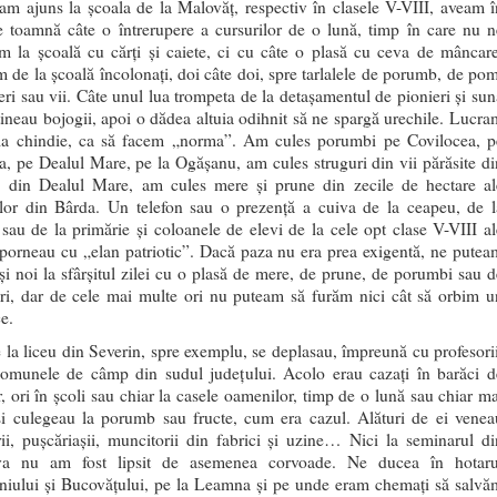
m ajuns la școala de la Malovăț, respectiv în clasele V-VIII, aveam î
e toamnă câte o întrerupere a cursurilor de o lună, timp în care nu n
m la școală cu cărți și caiete, ci cu câte o plasă cu ceva de mâncare
 de la școală încolonați, doi câte doi, spre tarlalele de porumb, de pom
feri sau vii. Câte unul lua trompeta de la detașamentul de pionieri și sun
 țineau bojogii, apoi o dădea altuia odihnit să ne spargă urechile. Lucra
la chindie, ca să facem „norma”. Am cules porumbi pe Covilocea, p
, pe Dealul Mare, pe la Ogășanu, am cules struguri din vii părăsite di
, din Dealul Mare, am cules mere și prune din zecile de hectare al
lelor din Bârda. Un telefon sau o prezență a cuiva de la ceapeu, de l
sau de la primărie și coloanele de elevi de la cele opt clase V-VIII al
 porneau cu „elan patriotic”. Dacă paza nu era prea exigentă, ne putea
și noi la sfârșitul zilei cu o plasă de mere, de prune, de porumbi sau d
uri, dar de cele mai multe ori nu puteam să furăm nici cât să orbim u
e.
 la liceu din Severin, spre exemplu, se deplasau, împreună cu profesorii
comunele de câmp din sudul județului. Acolo erau cazați în barăci d
r, ori în școli sau chiar la casele oamenilor, timp de o lună sau chiar ma
și culegeau la porumb sau fructe, cum era cazul. Alături de ei venea
rii, pușcăriașii, muncitorii din fabrici și uzine… Nici la seminarul di
va nu am fost lipsit de asemenea corvoade. Ne ducea în hotaru
niului și Bucovățului, pe la Leamna și pe unde eram chemați să salvă