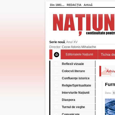
Din 1881…
REDACȚIA
Arhivă
Serie nouă
, Anul XV
Director:
Cezar Adonis Mihalache
Tichia de
Editorialele Națiunii
Reflexii vizuale
Arhiv
Colocvii literare
Confluenţe istorice
Furn
Religie/Spiritualitate
Interviurile Naţiunii
Data:
6
Diaspora
Turnul de veghe
Comunicate