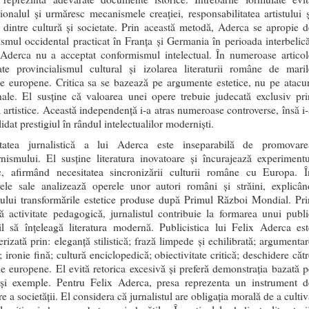
ionalul și urmăresc mecanismele creației, responsabilitatea artistului ș
a dintre cultură și societate. Prin această metodă, Aderca se apropie d
ismul occidental practicat în Franța și Germania în perioada interbelică
 Aderca nu a acceptat conformismul intelectual. În numeroase articol
te provincialismul cultural și izolarea literaturii române de maril
e europene. Critica sa se bazează pe argumente estetice, nu pe atacur
nale. El susține că valoarea unei opere trebuie judecată exclusiv pri
ii artistice. Această independență i-a atras numeroase controverse, însă i-
idat prestigiul în rândul intelectualilor moderniști.
itatea jurnalistică a lui Aderca este inseparabilă de promovare
nismului. El susține literatura inovatoare și încurajează experimentu
tic, afirmând necesitatea sincronizării culturii române cu Europa. Î
olele sale analizează operele unor autori români și străini, explicân
cului transformările estetice produse după Primul Război Mondial. Pri
ă activitate pedagogică, jurnalistul contribuie la formarea unui publi
il să înțeleagă literatura modernă. Publicistica lui Felix Aderca est
erizată prin: eleganță stilistică; frază limpede și echilibrată; argumentar
; ironie fină; cultură enciclopedică; obiectivitate critică; deschidere căt
le europene. El evită retorica excesivă și preferă demonstrația bazată p
 și exemple. Pentru Felix Aderca, presa reprezenta un instrument d
e a societății. El considera că jurnalistul are obligația morală de a culti