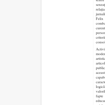
senzaț
relați
jurnal
Felix
comba
curent
perso
criter
consol
Activ
moder
artis
artic
publi
aceast
capab
caract
logică
valori
fapte
educar