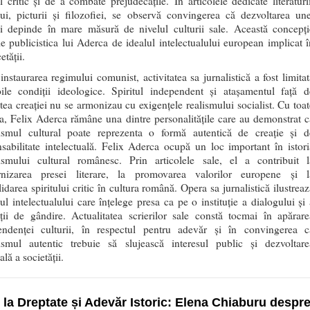
ul critic și de a combate prejudecățile. În articolele dedicate literaturii
lui, picturii și filozofiei, se observă convingerea că dezvoltarea une
ni depinde în mare măsură de nivelul culturii sale. Această concepți
e publicistica lui Aderca de idealul intelectualului european implicat î
etății.
nstaurarea regimului comunist, activitatea sa jurnalistică a fost limitat
ile condiții ideologice. Spiritul independent și atașamentul față d
atea creației nu se armonizau cu exigențele realismului socialist. Cu toat
a, Felix Aderca rămâne una dintre personalitățile care au demonstrat c
lismul cultural poate reprezenta o formă autentică de creație și d
sabilitate intelectuală. Felix Aderca ocupă un loc important în istori
lismului cultural românesc. Prin articolele sale, el a contribuit l
nizarea presei literare, la promovarea valorilor europene și l
idarea spiritului critic în cultura română. Opera sa jurnalistică ilustreaz
l intelectualului care înțelege presa ca pe o instituție a dialogului și 
ății de gândire. Actualitatea scrierilor sale constă tocmai în apărare
endenței culturii, în respectul pentru adevăr și în convingerea c
lismul autentic trebuie să slujească interesul public și dezvoltare
ală a societății.
 la Dreptate și Adevăr Istoric: Elena Chiaburu despr