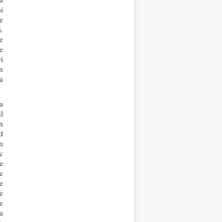
i
e
.
e
e
i
n
a
a
l
n
d
n
c
e
e
re
e
e
va