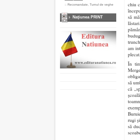
chiu c
::
Recomandate
,
Turnul de veghe
începu
să mă 
Naţiunea PRINT
lăsta
pămân
budugă
trunch
am int
plecat
În ti
Merge
obliga
să umb
că „s
școală
toamn
exemp
Burui
rugi ș
să duc
scoabe