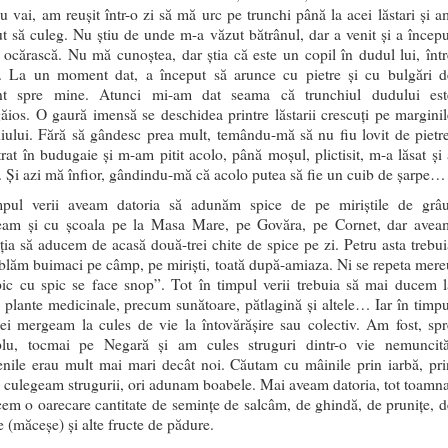
u vai, am reușit într-o zi să mă urc pe trunchi până la acei lăstari și a
t să culeg. Nu știu de unde m-a văzut bătrânul, dar a venit și a începu
ocărască. Nu mă cunoștea, dar știa că este un copil în dudul lui, într
ri. La un moment dat, a început să arunce cu pietre și cu bulgări d
t spre mine. Atunci mi-am dat seama că trunchiul dudului est
ios. O gaură imensă se deschidea printre lăstarii crescuți pe marginil
iului. Fără să gândesc prea mult, temându-mă să nu fiu lovit de pietre
rat în budugaie și m-am pitit acolo, până moșul, plictisit, m-a lăsat și 
. Și azi mă înfior, gândindu-mă că acolo putea să fie un cuib de șarpe…
mpul verii aveam datoria să adunăm spice de pe miriștile de grâu
am și cu școala pe la Masa Mare, pe Govăra, pe Cornet, dar avea
ția să aducem de acasă două-trei chite de spice pe zi. Petru asta trebui
lăm buimaci pe câmp, pe miriști, toată după-amiaza. Ni se repeta mere
pic cu spic se face snop”. Tot în timpul verii trebuia să mai ducem l
 plante medicinale, precum sunătoare, pătlagină și altele… Iar în timpu
ei mergeam la cules de vie la întovărășire sau colectiv. Am fost, spr
lu, tocmai pe Negară și am cules struguri dintr-o vie nemuncită
enile erau mult mai mari decât noi. Căutam cu mâinile prin iarbă, pri
i culegeam strugurii, ori adunam boabele. Mai aveam datoria, tot toamna
em o oarecare cantitate de semințe de salcâm, de ghindă, de prunițe, d
 (măceșe) și alte fructe de pădure.