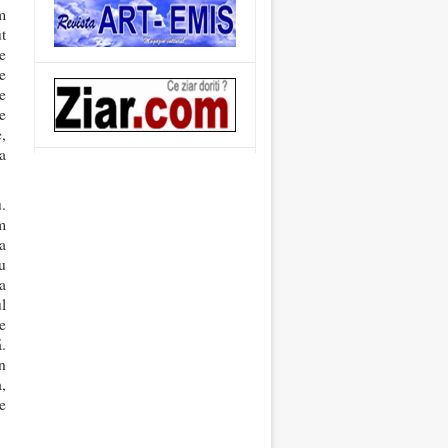
m
t
e
e
e
e
,
a
.
m
a
u
a
l
e
.
n
,
e