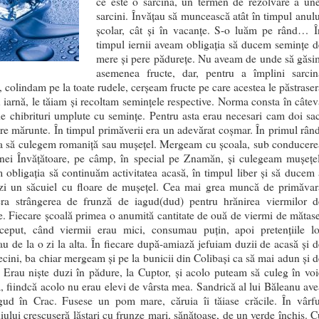
ce este o sarcină, un termen de rezolvare a une
sarcini. Învățau să muncească atât în timpul anulu
școlar, cât și în vacanțe. S-o luăm pe rând… Î
timpul iernii aveam obligația să ducem semințe d
mere și pere pădurețe. Nu aveam de unde să găsi
asemenea fructe, dar, pentru a împlini sarcin
ă, colindam pe la toate rudele, cerșeam fructe pe care acestea le păstraser
 iarnă, le tăiam și recoltam semințele respective. Norma consta în câtev
de chibrituri umplute cu semințe. Pentru asta erau necesari cam doi sac
e mărunte. În timpul primăverii era un adevărat coșmar. În primul rând
ia să culegem romaniță sau mușețel. Mergeam cu școala, sub conducere
ei Învățătoare, pe câmp, în special pe Znamăn, și culegeam mușețel
obligația să continuăm activitatea acasă, în timpul liber și să ducem 
zi un săcuiel cu floare de mușețel. Cea mai grea muncă de primăvar
era strângerea de frunză de iagud(dud) pentru hrănirea viermilor d
. Fiecare școală primea o anumită cantitate de ouă de viermi de mătase
ceput, când viermii erau mici, consumau puțin, apoi pretențiile lo
au de la o zi la alta. În fiecare după-amiază jefuiam duzii de acasă și d
ecini, ba chiar mergeam și pe la bunicii din Colibași ca să mai adun și d
 Erau niște duzi în pădure, la Cuptor, și acolo puteam să culeg în voi
, fiindcă acolo nu erau elevi de vârsta mea. Sandrică al lui Băleanu ave
gud în Crac. Fusese un pom mare, căruia îi tăiase crăcile. În vârfu
iului crescuseră lăstari cu frunze mari, sănătoase, de un verde închis. C