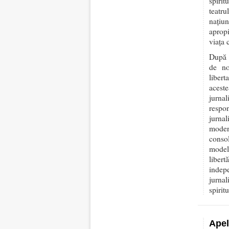
spirit
teatru
națiu
apropi
viața c
După i
de no
libert
aceste
jurna
respon
jurna
moder
consol
modelu
libert
indep
jurna
spiritu
Apel