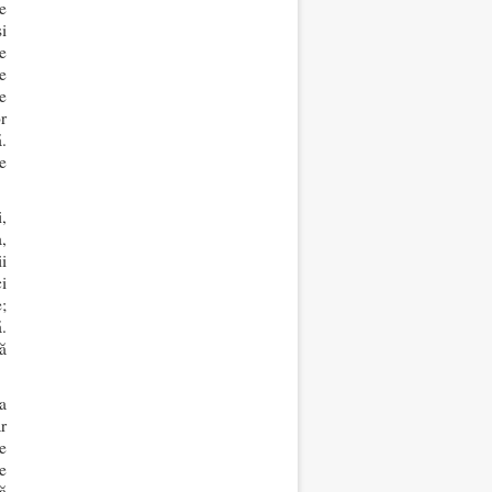
e
i
e
e
e
r
ă.
e
,
,
i
i
;
.
ă
a
r
e
de
ă