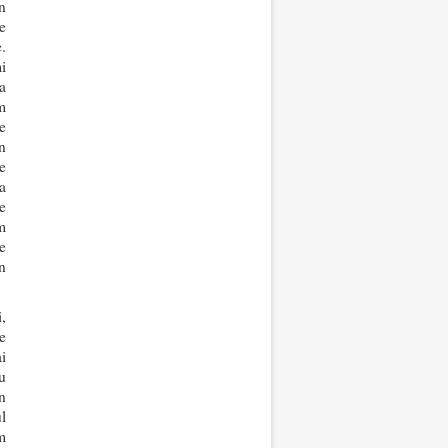
n
e
.
i
a
m
e
n
e
a
e
m
e
n
,
e
i
u
n
l
m