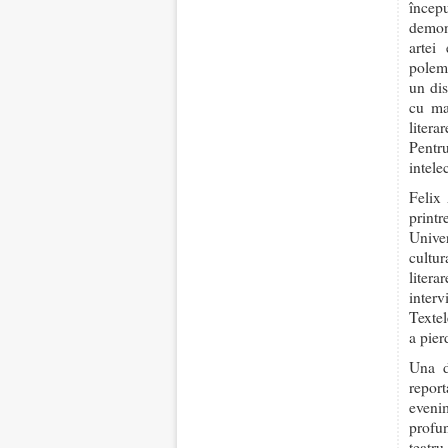
încep
demons
artei
polemi
un dis
cu mar
litera
Pentr
intele
Felix 
print
Unive
cultur
litera
interv
Textel
a pier
Una d
repor
eveni
profun
teatr