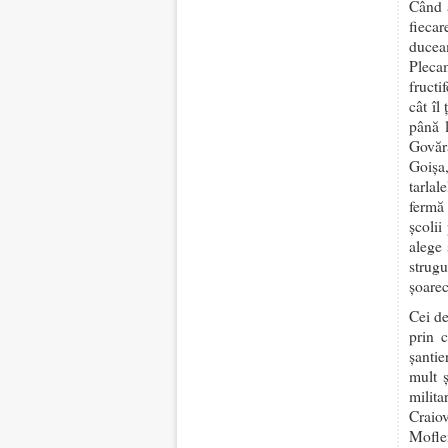
Când a
fiecar
ducea
Plecam
fructi
cât îl
până 
Govăra
Goișa
tarla
fermă 
școlii
alege 
strug
șoarec
Cei de
prin 
șantie
mult 
milita
Craio
Mofle