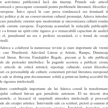
ut activitatea publicistică încă din tinerețe. Primele sale articol
trează o preocupare constantă pentru problemele literaturii, filozofiei ș
 europene. Într-o epocă în care presa românească era dominată d
ci politice și de un conservatorism cultural pronunțat, Aderca introduc
curs jurnalistic orientat spre modernitate și sincronizarea culturii român
ile curente europene. Experiența acumulată în redacțiile publicațiilo
re i-a format un spirit critic riguros și o remarcabilă capacitate de analiz
u el, jurnalismul nu era o profesie secundară, ci o formă de creați
ctuală.
Aderca a colaborat la numeroase reviste și ziare importante ale vremii
re care Sburătorul, Adevărul Literar și Artistic, Rampa, Dimineața
rsul literar, Revista Fundațiilor Regale, precum și la alte publicați
ale ale perioadei interbelice. În paginile acestora a publicat: cronic
re; articole de critică artistică; reportaje culturale; eseuri filozofice
iuri cu personalități ale culturii; comentarii privind literatura europeană
e sale se disting prin documentare solidă și printr-un limbaj accesibil făr
de rigoarea intelectuală.
intre contribuțiile importante ale lui Aderca constă în transformare
tajului cultural într-un gen jurnalistic autonom. El nu descrie doa
mentele, ci încearcă să surprindă atmosfera intelectuală și procesel
de ale creației artistice. Interviurile sale cu scriitori, pictori și oameni 
u reprezintă adevărate documente istorice. Întrebările formulate evit