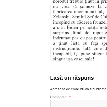
norodul trebuie ţinut în pr
nu vrea să şomeze la cap
fabricarea unor munţi falşi
Zelenski. Senilul Şef de Cu
începînd cu căderea frunze
a citit Biden pe notiţa înd
surprins fiind de report
îndrumat pas cu pas pentru 
a ţinut lista cu faţa sp
instrucţiunile. Iată cine
incapabil, îşi pune singur
singur uşa casei sale!
Lasă un răspuns
Adresa ta de email nu va fi publicată
Comentariu
*