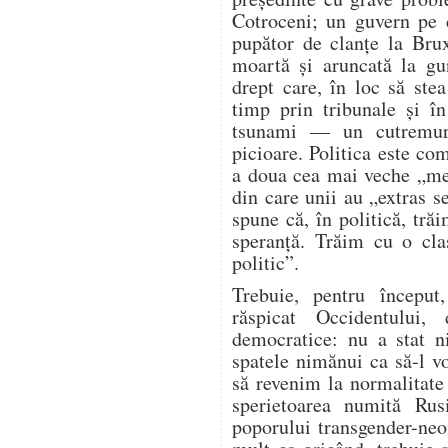
Cotroceni; un guvern pe c
pupător de clanțe la Brux
moartă și aruncată la gu
drept care, în loc să stea
timp prin tribunale și î
tsunami — un cutremur
picioare. Politica este com
a doua cea mai veche „mes
din care unii au „extras s
spune că, în politică, tr
speranță. Trăim cu o cla
politic”.
Trebuie, pentru începu
răspicat Occidentului,
democratice: nu a stat n
spatele nimănui ca să-l 
să revenim la normalitate
sperietoarea numită Ru
poporului transgender-neo