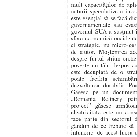
mult capacităților de apli
naturii speculative a inve
este esențial să se facă dis
guvernamentale sau cvas
guvernul SUA a susținut 
sfera economică occidental
și strategic, nu micro-ges
de ajutor. Moștenirea ac
despre furtul străin orche
poveste cu tâlc despre c
este decuplată de o strat
poate facilita schimbăr
dezvoltarea durabilă. Po
Găsesc pe un document 
„Romania Refinery petr
project” găsesc următoa
electricitate este un con
face parte din sectorul 
gândim de ce trebuie să
întuneric, de acest lucru 