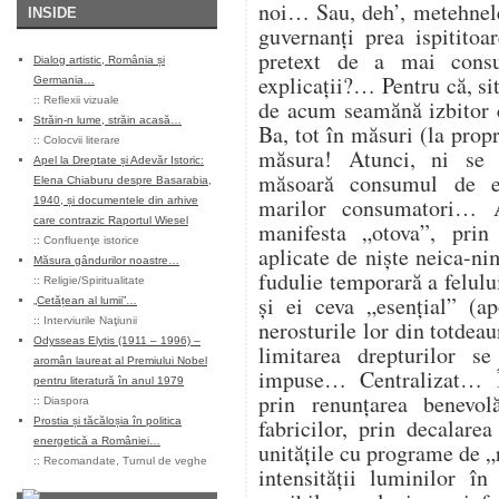
noi… Sau, deh’, metehnele
INSIDE
guvernanți prea ispitito
pretext de a mai cons
Dialog artistic, România și
explicații?… Pentru că, sit
Germania…
::
Reflexii vizuale
de acum seamănă izbitor 
Străin-n lume, străin acasă…
Ba, tot în măsuri (la propr
::
Colocvii literare
măsura! Atunci, ni se
Apel la Dreptate și Adevăr Istoric:
măsoară consumul de en
Elena Chiaburu despre Basarabia,
marilor consumatori… At
1940, și documentele din arhive
care contrazic Raportul Wiesel
manifesta „otova”, prin 
::
Confluenţe istorice
aplicate de niște neica-ni
Măsura gândurilor noastre…
fudulie temporară a felulu
::
Religie/Spiritualitate
și ei ceva „esențial” (ap
„Cetățean al lumii”…
::
Interviurile Naţiunii
nerosturile lor din totdea
Odysseas Elytis (1911 – 1996) –
limitarea drepturilor s
aromân laureat al Premiului Nobel
impuse… Centralizat… Î
pentru literatură în anul 1979
prin renunțarea benevol
::
Diaspora
fabricilor, prin decalare
Prostia și tăcăloșia în politica
energetică a României…
unitățile cu programe de „
::
Recomandate
,
Turnul de veghe
intensității luminilor î