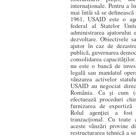
internaționale. Pentru a 
mai întâi să se definească 
1961, USAID este o age
federal al Statelor Unit
administrarea ajutorului e
dezvoltare. Obiectivele s
ajutor în caz de dezastr
publică, guvernarea democ
consolidarea capacitățilo
nu este o bancă de invest
legală sau mandatul oper
vânzarea activelor statul
USAID au negociat direc
România. Ca și cum (
efectuează proceduri chi
furnizarea de expertiză 
Rolul agenției a fost 
tranzacțional. Cu toate
aceste vânzări provine d
restructurarea tehnică a s