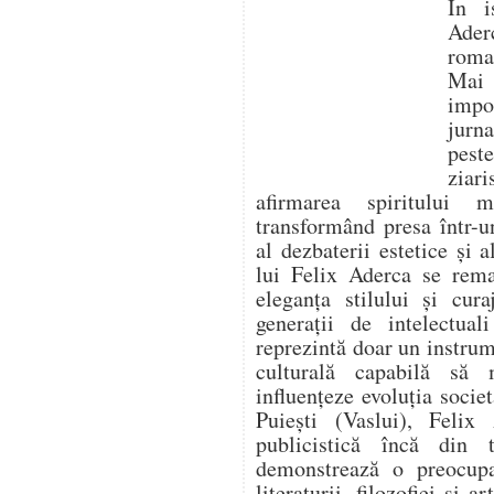
În i
Aderc
roman
Mai 
impo
jurna
pest
ziari
afirmarea spiritului 
transformând presa într-un
al dezbaterii estetice și a
lui Felix Aderca se rema
eleganța stilului și cura
generații de intelectua
reprezintă doar un instrume
culturală capabilă să
influențeze evoluția socie
Puiești (Vaslui), Felix 
publicistică încă din t
demonstrează o preocupa
literaturii, filozofiei și 