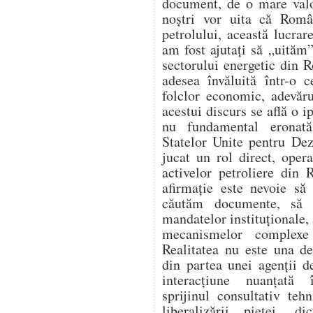
document, de o mare valo
noștri vor uita că Român
petrolului, această lucr
am fost ajutați să „uităm”
sectorului energetic din 
adesea învăluită într-o c
folclor economic, adevăru
acestui discurs se află o i
nu fundamental eronat
Statelor Unite pentru De
jucat un rol direct, opera
activelor petroliere din
afirmație este nevoie să
căutăm documente, să 
mandatelor instituționale, 
mecanismelor complexe 
Realitatea nu este una d
din partea unei agenții d
interacțiune nuanțată î
sprijinul consultativ teh
liberalizării pieței, di