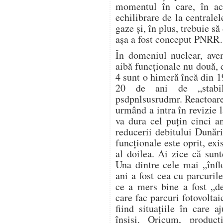
momentul în care, în ac
echilibrare de la centrale
gaze și, în plus, trebuie s
așa a fost conceput PNR
În domeniul nuclear, avem
aibă funcționale nu două, c
4 sunt o himeră încă din 1
20 de ani de „stabili
psdpnlsusrudmr. Reactoare
urmând a intra în revizie l
va dura cel puțin cinci a
reducerii debitului Dunări
funcționale este oprit, exi
al doilea. Ai zice că sunt
Una dintre cele mai „înflo
ani a fost cea cu parcurile
ce a mers bine a fost „de
care fac parcuri fotovoltai
fiind situațiile în care 
înșiși. Oricum, produc