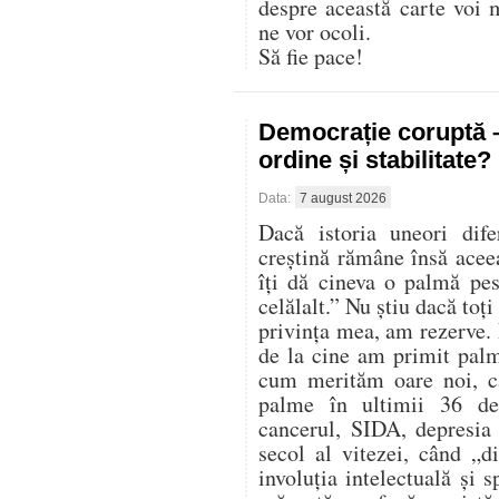
despre această carte voi 
ne vor ocoli.
Să fie pace!
Democrație coruptă 
ordine și stabilitate?
Data:
7 august 2026
Dacă istoria uneori dife
creștină rămâne însă acee
îți dă cineva o palmă pes
celălalt.” Nu știu dacă toți
privința mea, am rezerve. 
de la cine am primit palm
cum merităm oare noi, ca
palme în ultimii 36 de
cancerul, SIDA, depresia 
secol al vitezei, când „d
involuția intelectuală și 