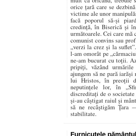
mult ca oricând, trebuie s
orice țară care se dezbină
victime ale unor manipulăr
facă poporul să-și pia
credință, în Biserică și î
următoarele. Cei care mă c
comunist convins sau prof
„verzi la crez și la suflet
l-am omorât pe „cărmaciul
ne-am bucurat cu toții. A
pripiți, văzând urmăril
ajungem să ne pară iarăși 
lui Hristos, în preoții 
neputințele lor, în „Sfi
discreditați de o societate
și-au câștigat raiul și mân
să ne recâștigăm Țara —
stabilitate.
Furnicuțele pământu