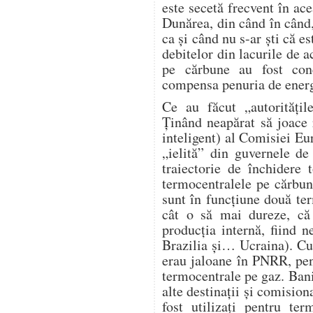
este secetă frecvent în ace
Dunărea, din când în când,
ca și când nu s-ar ști că e
debitelor din lacurile de 
pe cărbune au fost conc
compensa penuria de energi
Ce au făcut „autorități
Ținând neapărat să joace r
inteligent) al Comisiei Eur
„ielită” din guvernele d
traiectorie de închidere
termocentralele pe cărbu
sunt în funcțiune două te
cât o să mai dureze, c
producția internă, fiind 
Brazilia și… Ucraina). Cu
erau jaloane în PNRR, pen
termocentrale pe gaz. Banii
alte destinații și comision
fost utilizați pentru te