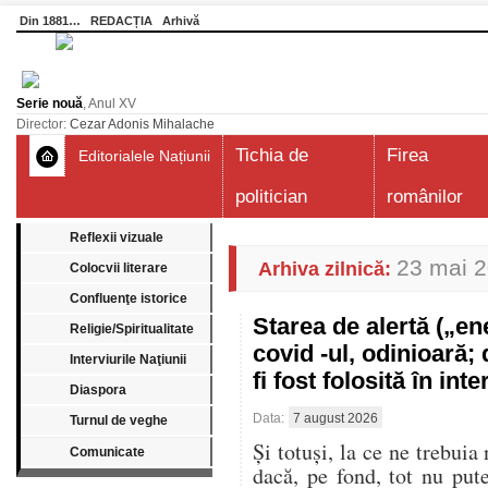
Din 1881…
REDACȚIA
Arhivă
Serie nouă
, Anul XV
Director:
Cezar Adonis Mihalache
Tichia de
Firea
Editorialele Națiunii
politician
românilor
Reflexii vizuale
23 mai 
Arhiva zilnică:
Colocvii literare
Confluenţe istorice
Starea de alertă („e
Religie/Spiritualitate
covid -ul, odinioară;
Interviurile Naţiunii
fi fost folosită în in
Diaspora
Data:
7 august 2026
Turnul de veghe
Și totuși, la ce ne trebuia
Comunicate
dacă, pe fond, tot nu pu