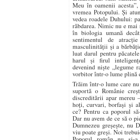
Meu în oamenii acesta”,
vremea Potopului. Și atu
vedea roadele Duhului: pa
răbdarea. Nimic nu e mai 
în biologia umană decât
sentimentul de atracție
masculinității și a bărbă
luat darul pentru păcatel
harul și firul inteligen
devenind niște „legume r
vorbitor într-o lume plină 
Trăim într-o lume care nu 
suportă o Românie creșt
discreditării apar mereu 
hoți, curvari, borfași și 
ce? Pentru ca poporul să
Dar nu avem de ce să o p
Dumnezeu greșește, nu Du
viu poate greși. Noi trebu
Poporul român nu și-a 