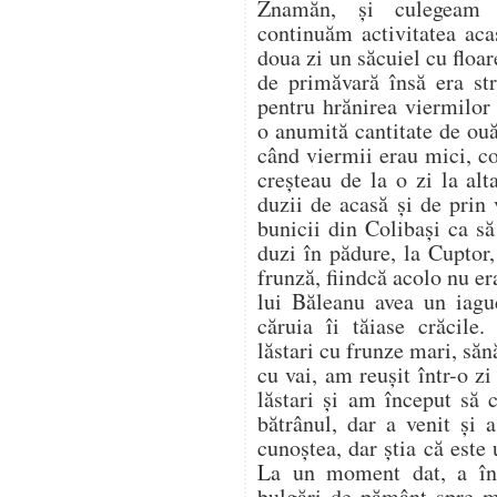
Znamăn, și culegeam 
continuăm activitatea aca
doua zi un săcuiel cu flo
de primăvară însă era st
pentru hrănirea viermilor
o anumită cantitate de ou
când viermii erau mici, co
creșteau de la o zi la al
duzii de acasă și de prin
bunicii din Colibași ca s
duzi în pădure, la Cuptor
frunză, fiindcă acolo nu er
lui Băleanu avea un iag
căruia îi tăiase crăcile.
lăstari cu frunze mari, săn
cu vai, am reușit într-o z
lăstari și am început să
bătrânul, dar a venit și
cunoștea, dar știa că este u
La un moment dat, a înc
bulgări de pământ spre 