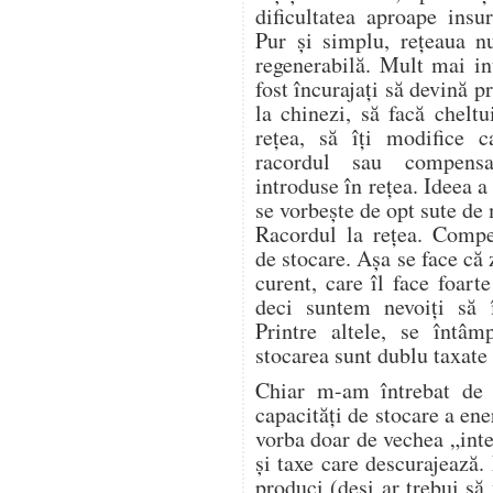
dificultatea aproape insu
Pur și simplu, rețeaua n
regenerabilă. Mult mai in
fost încurajați să devină 
la chinezi, să facă cheltu
rețea, să îți modifice c
racordul sau compensa
introduse în rețea. Ideea 
se vorbește de opt sute de
Racordul la rețea. Compe
de stocare. Așa se face că
curent, care îl face foart
deci suntem nevoiți să
Printre altele, se întâm
stocarea sunt dublu taxate 
Chiar m-am întrebat de 
capacități de stocare a ene
vorba doar de vechea „intel
și taxe care descurajează
produci (deși ar trebui să 