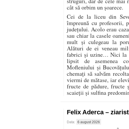
struguri, dar de cele mai
cât să orbim un șoarece.
Cei de la liceu din Seve
împreună cu profesorii, 
județului. Acolo erau cazaț
sau chiar la casele oamen
mult și culegeau la por
Alături de ei veneau mili
fabrici și uzine… Nici la
lipsit de asemenea co
Mofleniului și Bucovățul
chemați să salvăm recolt
viermi de mătase, iar elevi
fructe de pădure, fructe 
scaieții și sulfina predom
Felix Aderca – ziaris
Data:
6 august 2026