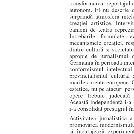
transformarea reportajulu
autonom. El nu descrie d
surprindă atmosfera intel
creației artistice. Intervi
oameni de teatru reprezi
Întrebările formulate e
mecanismele creației, resp
dintre cultură și societa
apropie de jurnalismul o
Germania în perioada inter
conformismul intelectual
provincialismul cultural 
marile curente europene. 
estetice, nu pe atacuri per
opere trebuie judecată e
Această independență i-a 
i-a consolidat prestigiul î
Activitatea jurnalistică 
promovarea modernismului.
și încurajează experiment