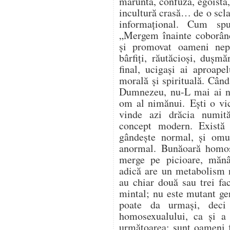
măruntă, confuză, egoistă, 
incultură crasă… de o scla
informațional. Cum sp
„Mergem înainte coborând
și promovat oameni nepăs
bârfiți, răutăcioși, dușmă
final, ucigași ai aproapel
morală și spirituală. Când
Dumnezeu, nu-L mai ai ni
om al nimănui. Ești o vic
vinde azi drăcia numit
concept modern. Exist
gândește normal, și omu
anormal. Bunăoară homos
merge pe picioare, măn
adică are un metabolism 
au chiar două sau trei fac
mintal; nu este mutant g
poate da urmași, deci
homosexualului, ca și a a
următoarea: sunt oameni 