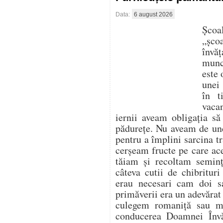
Data:
6 august 2026
Școa
„șco
învăț
munce
este 
unei 
în t
vaca
iernii aveam obligația s
pădurețe. Nu aveam de un
pentru a împlini sarcina tr
cerșeam fructe pe care ace
tăiam și recoltam seminț
câteva cutii de chibritur
erau necesari cam doi s
primăverii era un adevărat
culegem romaniță sau m
conducerea Doamnei Învă