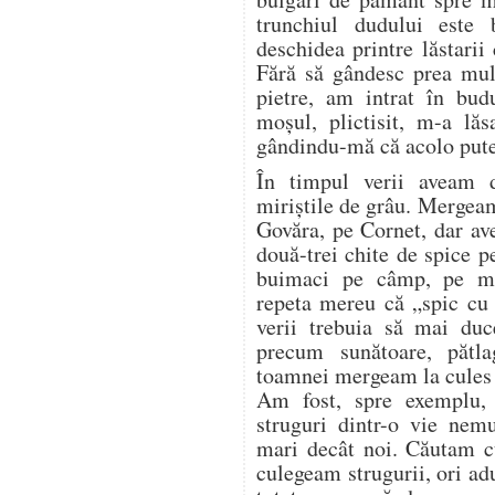
trunchiul dudului este
deschidea printre lăstarii
Fără să gândesc prea mul
pietre, am intrat în bud
moșul, plictisit, m-a lăs
gândindu-mă că acolo pute
În timpul verii aveam 
miriștile de grâu. Mergea
Govăra, pe Cornet, dar a
două-trei chite de spice p
buimaci pe câmp, pe mir
repeta mereu că „spic cu 
verii trebuia să mai duc
precum sunătoare, pătl
toamnei mergeam la cules d
Am fost, spre exemplu,
struguri dintr-o vie nem
mari decât noi. Căutam cu
culegeam strugurii, ori a