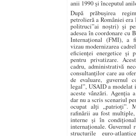
anii 1990 și începutul anil
După prăbușirea regimu
petrolieră a României era î
politruci”ai noștri) și 
adesea în coordonare cu 
Internațional (FMI), a f
vizau modernizarea cadrel
eficienței energetice și p
pentru privatizare. Aces
cadru, administrativă nece
consultanților care au ofer
de evaluare, guvernul co
legal”, USAID a modelat i
aceste vânzări. Agenția a
dar nu a scris scenariul p
ocupat alți „patrioți”. 
rafinării au fost multiple,
interne și în condiționa
internaționale. Guvernul 
structurile euro-atla