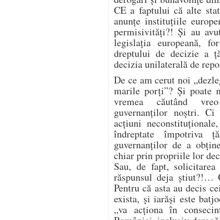
CE a faptului că alte sta
anunțe instituțiile euro
permisivități?! Și au avut
legislația europeană, fo
dreptului de decizie a ță
decizia unilaterală de repo
De ce am cerut noi „dezle
marile porți”? Și poate 
vremea căutând vreo 
guvernanților noștri. C
acțiuni neconstituțional
îndreptate împotriva ță
guvernanților de a obține
chiar prin propriile lor dec
Sau, de fapt, solicitare
răspunsul deja știut?!… 
Pentru că asta au decis cei
exista, și iarăși este batj
„va acționa în consecin