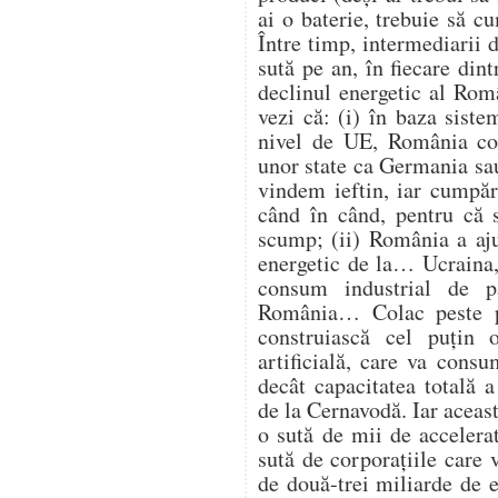
ai o baterie, trebuie să 
Între timp, intermediarii d
sută pe an, în fiecare din
declinul energetic al Româ
vezi că: (i) în baza siste
nivel de UE, România con
unor state ca Germania sau
vindem ieftin, iar cumpăr
când în când, pentru că s
scump; (ii) România a aju
energetic de la… Ucraina, 
consum industrial de p
România… Colac peste p
construiască cel puțin 
artificială, care va con
decât capacitatea totală 
de la Cernavodă. Iar aceast
o sută de mii de accelerat
sută de corporațiile care 
de două-trei miliarde de