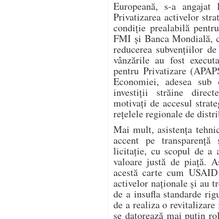
Europeană, s-a angajat l
Privatizarea activelor stra
condiție prealabilă pent
FMI și Banca Mondială, ca
reducerea subvențiilor de 
vânzările au fost execut
pentru Privatizare (APAPS
Economiei, adesea sub 
investiții străine dire
motivați de accesul strate
rețelele regionale de distri
Mai mult, asistența tehn
accent pe transparență 
licitație, cu scopul de a
valoare justă de piață. 
acestă carte cum USAID a
activelor naționale și au t
de a insufla standarde rig
de a realiza o revitalizar
se datorează mai puțin ro