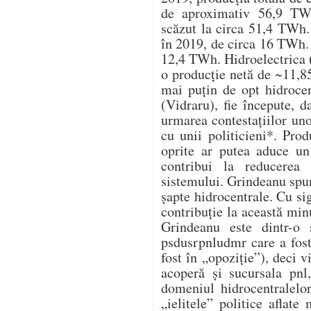
de aproximativ 56,9 TWh
scăzut la circa 51,4 TWh. 
în 2019, de circa 16 TWh. 
12,4 TWh. Hidroelectrica (
o producție netă de ~11,8
mai puțin de opt hidrocen
(Vidraru), fie începute, d
urmarea contestațiilor un
cu unii politicieni*. Pro
oprite ar putea aduce u
contribui la reducerea 
sistemului. Grindeanu spu
șapte hidrocentrale. Cu s
contribuție la această mi
Grindeanu este dintr-o 
psdusrpnludmr care a fost
fost în „opoziție”), deci v
acoperă și sucursala pnl
domeniul hidrocentralelo
„ielitele” politice aflat