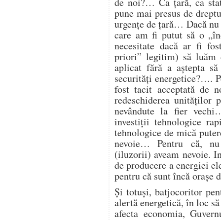
de noi?… Ca țară, ca st
pune mai presus de dreptul
urgențe de țară… Dacă nu 
care am fi putut să o „î
necesitate dacă ar fi fos
priori” legitim) să luăm 
aplicat fără a aștepta să
securități energetice?…. Pe
fost tacit acceptată de 
redeschiderea unităților
nevândute la fier vech
investiții tehnologice ra
tehnologice de mică putere
nevoie… Pentru că, nu
(iluzorii) aveam nevoie. I
de producere a energiei ele
pentru că sunt încă orașe
Și totuși, batjocoritor pen
alertă energetică, în loc să
afecta economia, Guvern