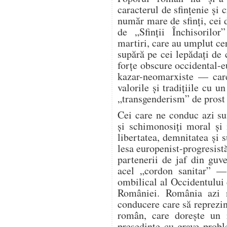
caracterul de sfințenie și
număr mare de sfinți, cei
de „Sfinții Închisorilo
martiri, care au umplut cer
supără pe cei lepădați de
forțe obscure occidental-e
kazar-neomarxiste — care
valorile și tradițiile cu 
„transgenderism” de prost 
Cei care ne conduc azi sun
și schimonosiți moral și 
libertatea, demnitatea și 
lesa europenist-progresist
partenerii de jaf din guv
acel „cordon sanitar” —
ombilical al Occidentului c
României. România azi 
conducere care să reprezin
român, care dorește un 
președinte cu grave probl