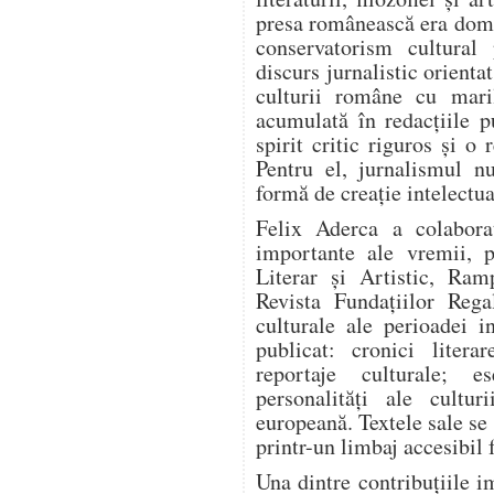
presa românească era domi
conservatorism cultural
discurs jurnalistic orienta
culturii române cu mari
acumulată în redacțiile pu
spirit critic riguros și o
Pentru el, jurnalismul n
formă de creație intelectua
Felix Aderca a colabora
importante ale vremii, p
Literar și Artistic, Ram
Revista Fundațiilor Rega
culturale ale perioadei i
publicat: cronici literar
reportaje culturale; es
personalități ale cultur
europeană. Textele sale se
printr-un limbaj accesibil 
Una dintre contribuțiile i