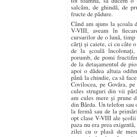
tot toamna, să ducem o o
salcâm, de ghindă, de pr
fructe de pădure.
Când am ajuns la școala d
V-VIII, aveam în fieca
cursurilor de o lună, timp
cărți și caiete, ci cu câte
de la școală încolonați,
porumb, de pomi fructifer
de la detașamentul de pion
apoi o dădea altuia odih
până la chindie, ca să f
Covilocea, pe Govăra, pe
cules struguri din vii pă
am cules mere și prune di
din Bârda. Un telefon sau 
la fermă sau de la primări
opt clase V-VIII ale școli
paza nu era prea exigentă, 
zilei cu o plasă de mer