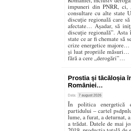
României, inclusiv derogăr
impuneri din PNRR, ci,
consultare cu alte state U
discuție regională care s
afectate… Așadar, să iniț
discuție regională”. Asta 
state ce ar fi chemate să s
crize energetice majore… C
și luat propriile măsuri…
fără a cere „derogări”…
Prostia și tăcăloșia î
României…
Data:
7 august 2026
În politica energetică 
partidului – cartel psdpnl
lume, a furat, a deturnat, a
a trădat. Datele de mai j
2019, producția totală de 