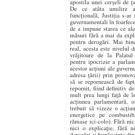
apostila unei cerșeli de
De ce atâta umilire a 
funcțională, Justiția s-ar 
guvernamentali în foarfecel
de a impune starea ce ale
măsuri fără a mai da expl
pentru derogări. Mai bin
real, acesta este nivelul 
vrăjitoare de la Palatu
pentru ipocrizie a parlame
acestor acțiuni ale guvern
adresa țării) prin promo
să se repornească de fap
repornit, fiind definitiv 
mult prea lungi față de 
acțiunea parlamentară, on
trebuit să vizeze o acțiu
energetice pe combustibi
rămase ici-colo). Fără nic
nici o explicație, fără 
derogări și bunăvoințe din