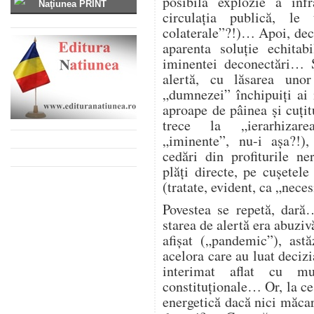
posibila explozie a infra
Naţiunea PRINT
circulația publică, l
colaterale”?!)… Apoi, deco
aparenta soluție echitab
iminentei deconectări… Ș
alertă, cu lăsarea unor
„dumnezei” închipuiți ai
aproape de pâinea și cuțitu
trece la „ierarhizarea
„iminente”, nu-i așa?!),
cedări din profiturile n
plăți directe, pe cușetele
(tratate, evident, ca „nece
Povestea se repetă, dară
starea de alertă era abuzi
afișat („pandemic”), astă
acelora care au luat deciz
interimat aflat cu mu
constituționale… Or, la ce
energetică dacă nici măcar 