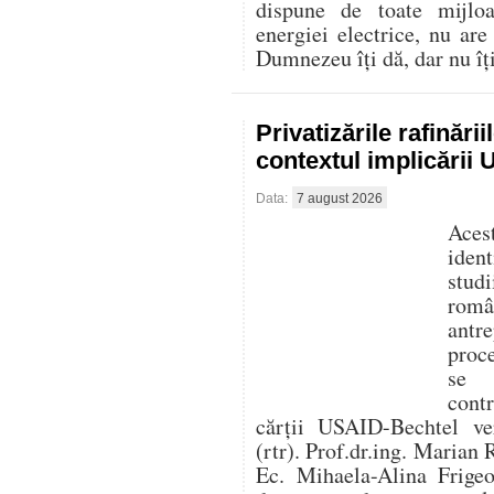
dispune de toate mijlo
energiei electrice, nu are
Dumnezeu îți dă, dar nu îți 
Privatizările rafinări
contextul implicării
Data:
7 august 2026
Aces
iden
stud
româ
antre
proc
se f
cont
cărții USAID-Bechtel ver
(rtr). Prof.dr.ing. Marian 
Ec. Mihaela-Alina Frigeo