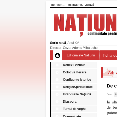
Din 1881…
REDACȚIA
Arhivă
Serie nouă
, Anul XV
Director:
Cezar Adonis Mihalache
Tichia de
Editorialele Națiunii
Reflexii vizuale
Arhiv
Colocvii literare
Confluenţe istorice
De c
Religie/Spiritualitate
Interviurile Naţiunii
Data:
8
În ul
Diaspora
de bu
Turnul de veghe
puter
Comunicate