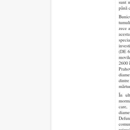
sunt 
până c
Bunicu
tumuli
zece a
acest
speci
invest
(DE 60
movile
2600 î
Praho
diamet
dintre
mărtur
În ul
mormâ
care,
diamet
Defunc
comun
primu