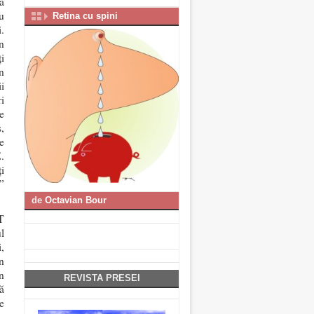
ă
u
Retina cu spini
.
n
i
n
i
i
e
,
e
.
i
”
de
Octavian Bour
T
l
,
n
n
REVISTA PRESEI
ă
e