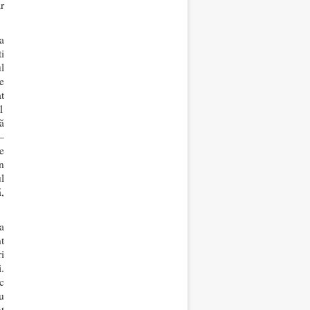
r
a
i
l
e
t
1
ă
–
e
n
l
,
a
t
i
.
c
u
t