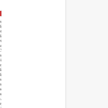
n
ă
t
ă
t
u
C
n
i
e
ă
ă
n
n
a
a
,
e