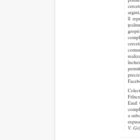
cercet
argint
îl rep
țesătu
gropi
compl
cercet
comun
realiz
închei
permi
preci
Facebo
Colect
Frîncu
Emil G
comple
a subc
expuse
V. Gr