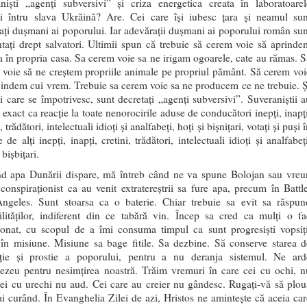
aniști „agenți subversivi” și criza energetica creata în laboratoarel
ei întru slava Ukrăină? Are. Cei care își iubesc țara și neamul sun
ați dușmani ai poporului. Iar adevărații dușmani ai poporului român sun
tați drept salvatori. Ultimii spun că trebuie să cerem voie să aprinde
 în propria casa. Sa cerem voie sa ne irigam ogoarele, cate au rămas. S
voie să ne creștem propriile animale pe propriul pământ. Să cerem voi
vindem cui vrem. Trebuie sa cerem voie sa ne producem ce ne trebuie. Ș
ei care se împotrivesc, sunt decretați „agenți subversivi”. Suveraniștii a
 exact ca reacție la toate nenorocirile aduse de conducători inepți, inapți
, trădători, intelectuali idioți și analfabeți, hoți și bișnițari, votați și puși 
e de alți inepți, inapți, cretini, trădători, intelectuali idioți și analfabeț
 bișbițari.
nd apa Dunării dispare, mă întreb când ne va spune Bolojan sau vreu
conspiraționist ca au venit extratereștrii sa fure apa, precum în Battle
ngeles. Sunt stoarsa ca o baterie. Chiar trebuie sa evit sa răspun
ilităților, indiferent din ce tabără vin. Încep sa cred ca mulți o fa
ționat, cu scopul de a îmi consuma timpul ca sunt progresiști vopsiți
 în misiune. Misiune sa bage fitile. Sa dezbine. Să conserve starea d
ație și prostie a poporului, pentru a nu deranja sistemul. Ne ard
zeu pentru nesimțirea noastră. Trăim vremuri în care cei cu ochi, n
ei cu urechi nu aud. Cei care au creier nu gândesc. Rugați-vă să plou
i curând. În Evanghelia Zilei de azi, Hristos ne amintește că aceia car