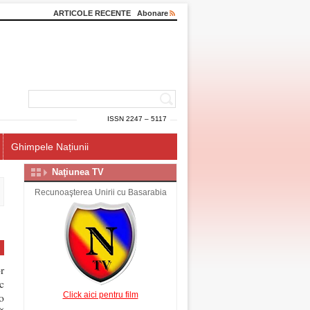
ARTICOLE RECENTE
Abonare
ISSN 2247 – 5117
Ghimpele Națiunii
Naţiunea TV
Recunoaşterea Unirii cu Basarabia
r
c
Click aici pentru film
o