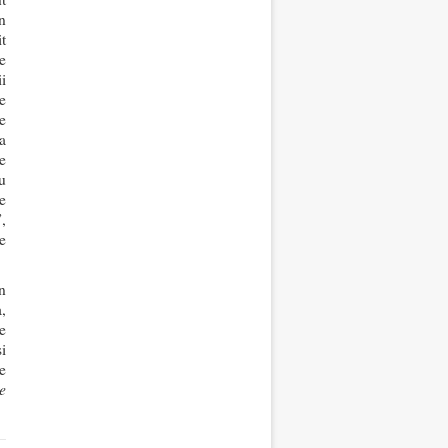
n
t
e
i
e
e
a
e
u
e
,
e
n
,
e
i
e
e