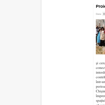
Proi
Data:
8
și cer
cone
interd
contri
într-
perioa
Chiși
împre
spați