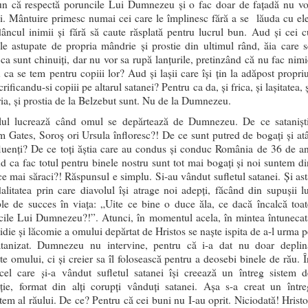
pun că respectă poruncile Lui Dumnezeu și o fac doar de fațadă nu vo
. Mântuire primesc numai cei care le împlinesc fără a se lăuda cu ele
âncul inimii și fără să caute răsplată pentru lucrul bun. Aud și cei c
le astupate de propria mândrie și prostie din ultimul rând, ăia care s
ca sunt chinuiți, dar nu vor sa rupă lanțurile, pretinzând că nu fac nimi
 ca se tem pentru copiii lor? Aud și lașii care își țin la adăpost propriu
crificandu-si copiii pe altarul satanei? Pentru ca da, și frica, și lașitatea, 
a, și prostia de la Belzebut sunt. Nu de la Dumnezeu.
lul lucrează când omul se depărtează de Dumnezeu. De ce sataniști
 Gates, Soroș ori Ursula înfloresc?! De ce sunt putred de bogați și atâ
luenți? De ce toți ăștia care au condus și conduc România de 36 de an
d ca fac totul pentru binele nostru sunt tot mai bogați și noi suntem di
ce mai săraci?! Răspunsul e simplu. Si-au vândut sufletul satanei. Și ast
litatea prin care diavolul își atrage noi adepți, făcând din supușii lu
le de succes în viața: „Uite ce bine o duce ăla, ce dacă încalcă toat
cile Lui Dumnezeu?!”. Atunci, în momentul acela, în mintea întunecat
idie și lăcomie a omului depărtat de Hristos se naște ispita de a-l urma p
atanizat. Dumnezeu nu intervine, pentru că i-a dat nu doar deplin
ate omului, ci și creier sa îl folosească pentru a deosebi binele de rău. Î
 cel care și-a vândut sufletul satanei își creează un întreg sistem d
cție, format din alți corupți vânduți satanei. Așa s-a creat un între
tem al răului. De ce? Pentru că cei buni nu I-au oprit. Niciodată! Hristo