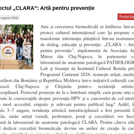
ectul „CLARA”: Artă pentru prevenție
Redacția
 august 2026
Arta și cercetarea biomedicală se întâlnesc într-u
proiect cultural internațional care își propune s
transforme informația științifică într-un instrumen
de dialog, educație și prevenție. „CLARA – Art
pentru prevenție”, implementat de Asociația Ar
Mirror din Cluj-Napoca, în parteneriat c
laboratorul de anatomie patologică PATHOLOGI
Lab și finanțat de Institutul Cultural Român pri
Programul Cantemir 2026, reunește artiști, medic
cetători din România și Republica Moldova într-o inițiativă culturală car
ctează Cluj-Napoca și Chișinău printr-o rezidență artistic
isciplinară. Proiectul pornește de la o întrebare simplă: cum poate arta s
buie la conversațiile despre prevenția HPV și a cancerului de col uteri
un mod accesibil, empatic și relevant pentru publicul larg? Astfel, î
da 3–7 august, rezidența artistică interdisciplinară a fost prezentă l
nău, unde artiști vizuali, performeri, poeți și cercetători vor lucr
ună în laboratorul de anatomie patologică CLARA. Pentru câteva zile
ul dedicat cercetării biomedicale devine un atelier de creație în car