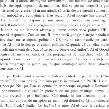
ă, o dau și altora, distrugând suveranismul din interior. Se imagineaz
înșiși deștepți, imposibil de manipulat, fără sa știe ca lucrează la gre
 sistemul progresist. Și m-am gândit să scriu despre agenții subversivi
ă-mi îmbogățesc cunoștințele. Dau search. AI-ul Google îmi aruncă î
„by default” un răspuns și îmi spune ca suveraniștii sunt agenț
sivi. Îl întreb de unde e programat. Îmi răspunde ca Google are sediul î
Ii spun ca am întrebat altceva și întreb direct dacă politica UE i
nțează răspunsul. Zice ca nu. Îl întreb dacă google plătește penalizăr
ciare dacă nu se supune politicilor UE privind răspunsurile pe care 
mat AI-ul să le dea pe chestiuni politice. Răspunde că da. Bine-nteles
învelit într-o tonă de căcat că „e pentru binele cetățenilor”. AI-ul Googl
 pentru UE nu informează, ci face propagandă pe baza directivelor UE
spunde corect, ci te prelucrează ideologic. De aceea vedeți toț
ncerii progresiști ca pentru a-și susține afirmațiile aduc drept „dovezi
suri date de AI.
c în jur. Parlamentul a amânat închiderea centralelor pe cărbune. CSA
rezerve”. Bolojan tipă că România pierde în miliard din PNRR. Usereu
ru bocește. Nicușor Dan se opune. În democrația originală a României
a parlamentului e călcată în picioare de un premier inapt, demis, u
t pus președinte prin încălcarea Constituției și furt electoral, plus u
d minoritar condus de un spion german. Toți dornici sa își mulțumeasc
nii. Toți încalcă legile. Ce legătură e între AI-ul care ii declara p