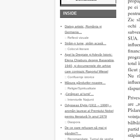
propag
pe ei 
pentru
INSIDE
Zic s
ochi 
Dialog artistic, România și
subver
Germania…
SUA. 
::
Reflexii vizuale
influe
Străin-n lume, străin acasă…
::
Colocvii literare
finan
Apel la Dreptate și Adevăr Istoric:
progra
Elena Chiaburu despre Basarabia,
totul 
1940, și documentele din arhive
făcut
care contrazic Raportul Wiesel
Nu ră
::
Confluenţe istorice
influe
Măsura gândurilor noastre…
răspun
::
Religie/Spiritualitate
„Cetățean al lumii”…
Prives
::
Interviurile Naţiunii
are „
Odysseas Elytis (1911 – 1996) –
Pîsla
aromân laureat al Premiului Nobel
voinț
pentru literatură în anul 1979
bâlbâi
::
Diaspora
parti
De ce oare refuzam să mai și
gândim?!…
stăpâ
::
Recomandate
,
Turnul de veghe