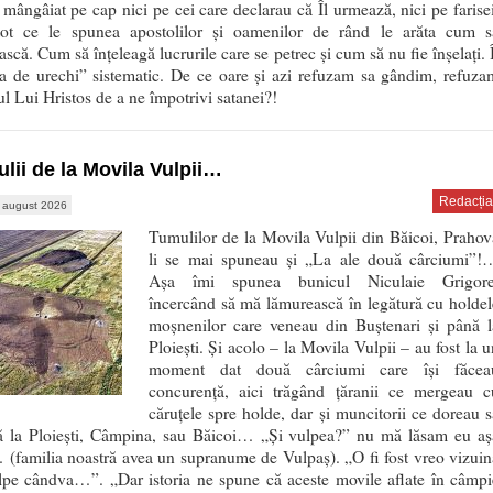
 mângâiat pe cap nici pe cei care declarau că Îl urmează, nici pe farisei
tot ce le spunea apostolilor și oamenilor de rând le arăta cum s
scă. Cum să înțeleagă lucrurile care se petrec și cum să nu fie înșelați. Î
ea de urechi” sistematic. De ce oare și azi refuzam sa gândim, refuza
l Lui Hristos de a ne împotrivi satanei?!
lii de la Movila Vulpii…
Redacția
 august 2026
Tumulilor de la Movila Vulpii din Băicoi, Prahov
li se mai spuneau și „La ale două cârciumi”!
Așa îmi spunea bunicul Niculaie Grigore
încercând să mă lămurească în legătură cu holdel
moșnenilor care veneau din Buștenari și până l
Ploiești. Și acolo – la Movila Vulpii – au fost la u
moment dat două cârciumi care își făcea
concurență, aici trăgând țăranii ce mergeau c
căruțele spre holde, dar și muncitorii ce doreau s
ă la Ploiești, Câmpina, sau Băicoi… „Și vulpea?” nu mă lăsam eu aș
(familia noastră avea un supranume de Vulpaș). „O fi fost vreo vizuin
lpe cândva…”. „Dar istoria ne spune că aceste movile aflate în câmpi