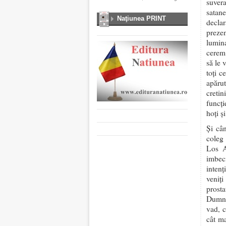
suver
satan
Naţiunea PRINT
declar
prezen
lumina
cerem 
să le 
toți c
apărut
cretini
funcți
hoți și
Și câ
coleg 
Los A
imbec
inten
veniți
prost
Dumne
vad, c
cât ma