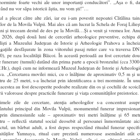
morminte foarte vechi ale unor importanți conducători”. „Așa o fi, da
ând nu vor săpa istoricii ăștia, nu vom ști!”…
l a plecat către alte zări, iar eu i-am povestit nepoatei Cătălina tain
lor de la Movila Vulpii. Mai ales că am lucrat la Schela de Foraj Lilieșt
ni și treceam destul de des pe la Movilă…Și a venit și vremea lor. Anu
a 2026, după două luni de cercetări arheologice preventive, echipa d
aliști a Muzeului Județean de Istorie și Arheologie Prahova a încheia
igațiile desfășurate în zona viitorului pasaj rutier care va traversa DN
), pe raza localității Băicoi. În această perioadă au fost cercetate dou
 funerare (tumuli) datând din prima parte a epocii bronzului (cca 3300
.Hr.), după cum ne informează Muzeul Județean de Istorie și Arheologi
va. „Cercetarea movilei mici, cu o înălțime de aproximativ 0,5 m și u
ru de 25 metri, s-a încheiat prin identificarea a trei morminte. În unu
 acestea au fost descoperite podoabe realizate din os și cochilii de scoică
ii valoroase despre practicile funerare și viața comunităților preistorice.
timele zile de cercetare, atenția arheologilor s-a concentrat asupr
ntului principal din Movila Vulpii, monumentul funerar impresionan
 prin dimensiunile sale – aproximativ trei metri înălțime și 65 metr
ru – reflectă statutul social deosebit al persoanei înmormântate aici
tul, un bărbat adult, a fost depus respectând ritualul funerar specifi
ităților Yamnaya, ritual care prezintă numeroase asemănări atât c
l mormânt descoperit în Movila Vulpii, cât și cu ultimul mormân