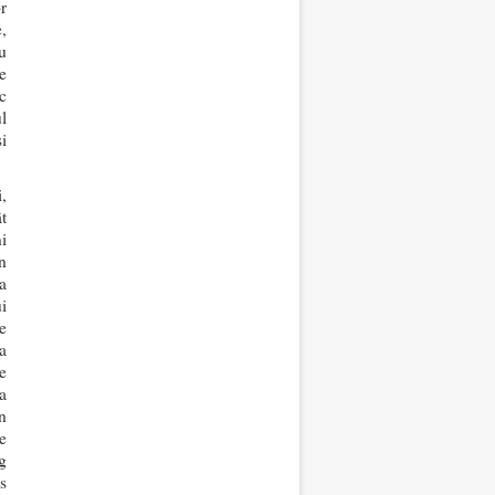
r
,
u
e
c
l
și
,
t
i
n
a
i
e
a
e
a
n
e
g
s