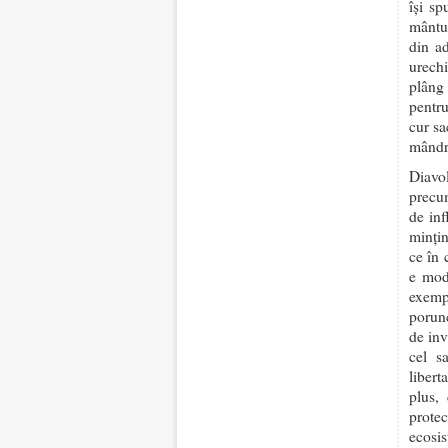
își s
mântui
din ad
urechi
plâng 
pentru
cur sa
mândri
Diavo
precum
de inf
mințin
ce în 
e moda
exemp
porun
de inv
cel s
libert
plus,
prote
ecosis