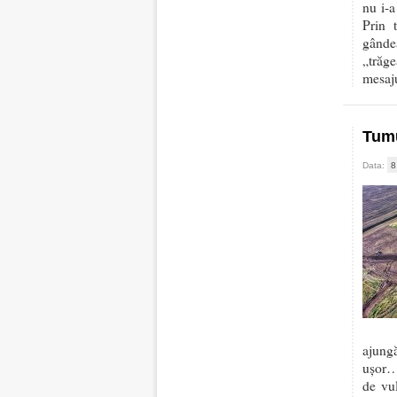
nu i-a
Prin 
gândea
„trăg
mesaju
Tumu
Data:
8
ajung
ușor… 
de vu