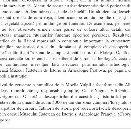
at în movila mică. Alături de acesta au fost descoperite două podoabe di
, cunoscute sub denumirea de „inele de buclă”. Un alt element deosebi
rezintă urmele de ocru roșu, identificate pe craniu, pe alte oase și p
ra vegetală așezată pe fundul gropii funerare. De asemenea, pe pereți
i au fost observate urmele unei pânze de culoare albă, detalii car
etează imaginea ritualurilor funerare specifice perioadei. Rezultatel
ărilor de la Băicoi reprezintă o contribuție importantă la cunoaștere
ităților preistorice din sudul României și completează descoperiril
ate în ultimii ani în zona de câmpie situată la nord de Ploiești. Odată c
erea cercetărilor, terenul a fost eliberat de sarcina arheologică, ceea c
te continuarea investiției fără afectarea patrimoniului arheologic”
zează Muzeul Județean de Istorie și Arheologie Prahova, pe pagina d
ok a instituției.
ivul de cercetare a tumulilor de la Movila Vulpii a fost format din Ali
leasa (coordonator și responsabil științific), Octav Negrea, Edi Ghinea
rigorescu. O hartă a descoperirilor din acest loc și istoria lui poat
ta evoluția umană de acum 5000 de ani din zona câmpiei Ploieștiului ș
arpaților de curbură. Iubitorii de istoria pot vedea artefactele descoperit
(Georg
 în cadrul Muzeului Județean de Istorie și Arheologie Prahova.
igore)