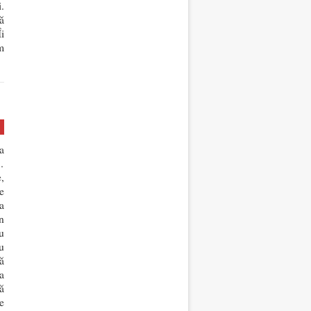
.
ă
i
m
a
…
,
e
a
n
u
u
ă
a
ă
e