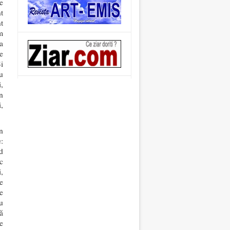
e
t
t
m
a
e
i
u
,
în
i,
n
:
d
c
,
e
e
u
ă
e