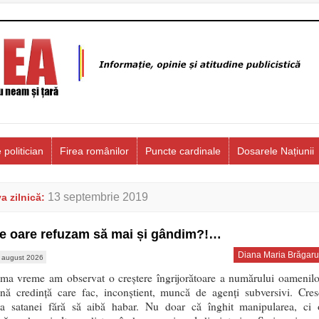
 politician
Firea românilor
Puncte cardinale
Dosarele Națiunii
13 septembrie 2019
a zilnică:
e oare refuzam să mai și gândim?!…
Diana Maria Brăgaru
 august 2026
tima vreme am observat o creștere îngrijorătoare a numărului oamenilo
nă credință care fac, inconștient, muncă de agenți subversivi. Cres
ea satanei fără să aibă habar. Nu doar că înghit manipularea, ci 