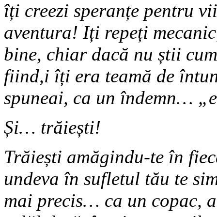
îți creezi speranțe pentru vii
aventura! Iți repeți mecanic,
bine, chiar dacă nu știi cum
fiind,i îți era teamă de întune
spuneai, ca un îndemn… „
Și… trăiești!
Trăiești amăgindu-te în fie
undeva în sufletul tău te s
mai precis… ca un copac, a