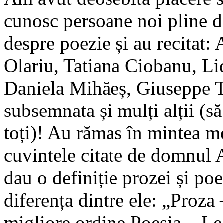
cunosc persoane noi pline d
despre poezie și au recitat:
Olariu, Tatiana Ciobanu, Li
Daniela Mihăeș, Giuseppe T
subsemnata și mulți alții (să
toți)! Au rămas în mintea m
cuvintele citate de domnul 
dau o definiție prozei și poez
diferența dintre ele: „Proza
migliore ordine Poesia – Le