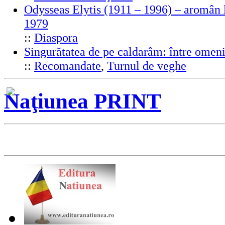
Odysseas Elytis (1911 – 1996) – aromân l
1979
::
Diaspora
Singurătatea de pe caldarâm: între omeni
::
Recomandate
,
Turnul de veghe
Naţiunea PRINT