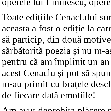
operele lui Eminescu, opere 
Toate edițiile Cenaclului sun
aceasta a fost o ediție la ca
să particip, din două motive
sărbătorită poezia și nu m-aș
pentru că am împlinit un an
acest Cenaclu și pot să spun
m-au primit cu brațele desc
de fiecare dată emoțiile!
Am avut deosebita plăcere să