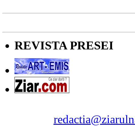
REVISTA PRESEI
Ziarul Naţiunea ® 2011-2
Contact:
redactia@ziaruln
pre