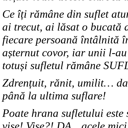
Ce îți rămâne din suflet atu
ai trecut, ai lăsat o bucată
fiecare persoană întâlnită î
așternut covor, iar unii l-au
totuși sufletul rămâne SUF
Zdrențuit, rănit, umilit… da
până la ultima suflare!
Poate hrana sufletului este 
vise! Vise?! DA…acele mici i