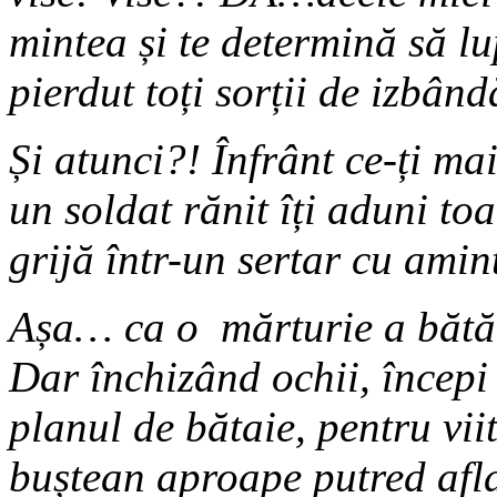
mintea și te determină să lup
pierdut toți sorții de izbând
Și atunci?! Înfrânt ce-ți m
un soldat rănit îți aduni toa
grijă într-un sertar cu amint
Așa… ca o mărturie a bătăli
Dar închizând ochii, începi 
planul de bătaie, pentru vii
buștean aproape putred afla