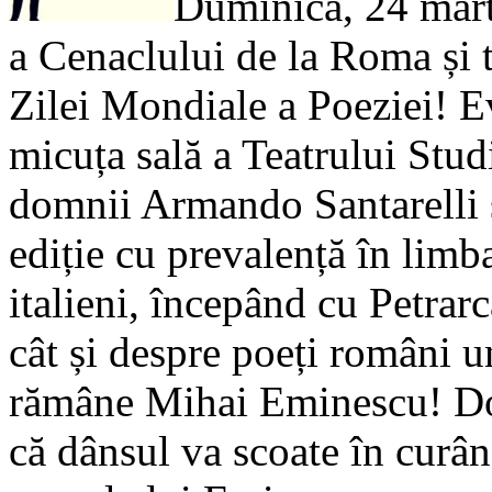
Duminică, 24 marti
a Cenaclului de la Roma și t
Zilei Mondiale a Poeziei! E
micuța sală a Teatrului Stud
domnii Armando Santarelli ș
ediție cu prevalență în limba
italieni, începând cu Petrarc
cât și despre poeți români un
rămâne Mihai Eminescu! Do
că dânsul va scoate în curân