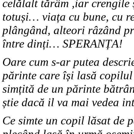
celălalt tărâm ,iar crengile 
totuși… viața cu bune, cu r
plângând, alteori râzând p
între dinți… SPERANȚA!
Oare cum s-ar putea descrie
părinte care își lasă copilul
simțită de un părinte bătrân
știe dacă il va mai vedea i
Ce simte un copil lăsat de p
plecând lasă în urmă osemint