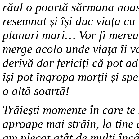
răul o poartă sărmana noas
resemnat și își duc viața cu 
planuri mari… Vor fi mereu
merge acolo unde viața îi v
derivă dar fericiți că pot a
își pot îngropa morții și s
o altă soartă!
Trăiești momente în care te s
aproape mai străin, la tine
am plecat atât de mulți înc