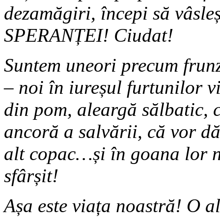
dezamăgiri, începi să vâsleș
SPERANȚEI! Ciudat!
Suntem uneori precum frunze
– noi în iureșul furtunilor v
din pom, aleargă sălbatic, 
ancoră a salvării, că vor dă
alt copac…și în goana lor n
sfârșit!
Așa este viața noastră! O a