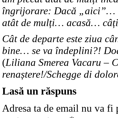
îngrijorare: Dacă „aici”… 
atât de mulți… acasă… câț
Cât de departe este ziua c
bine… se va îndeplini?! Do
(
Liliana Smerea Vacaru
–
C
renaștere!/
Schegge di dolore
Lasă un răspuns
Adresa ta de email nu va fi 