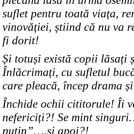
suflet pentru toată viața, 
vinovăției, știind că nu va r
fi dorit!
Și totuși există copii lăsați
Înlăcrimați, cu sufletul bucă
care pleacă, încep drama și 
Închide ochii cititorule! Îi 
nefericiți?! Se mint singuri
puțin”….și apoi?!