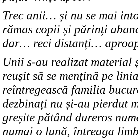
Trec anii… și nu se mai int
rămas copii și părinți aba
dar… reci distanți… aproap
Unii s-au realizat material 
reușit să se mențină pe linia
reîntregească familia bucuro
dezbinați nu și-au pierdut m
greșite pătând dureros nume
numai o lună, întreaga limb