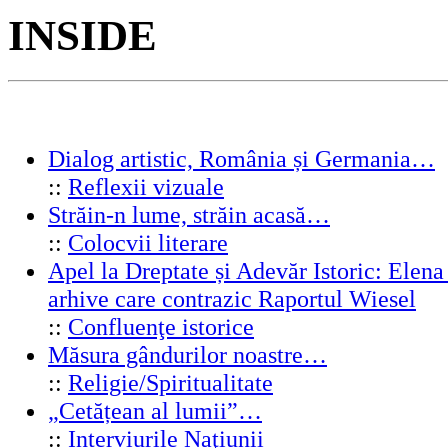
INSIDE
Dialog artistic, România și Germania…
::
Reflexii vizuale
Străin-n lume, străin acasă…
::
Colocvii literare
Apel la Dreptate și Adevăr Istoric: Elen
arhive care contrazic Raportul Wiesel
::
Confluenţe istorice
Măsura gândurilor noastre…
::
Religie/Spiritualitate
„Cetățean al lumii”…
::
Interviurile Naţiunii