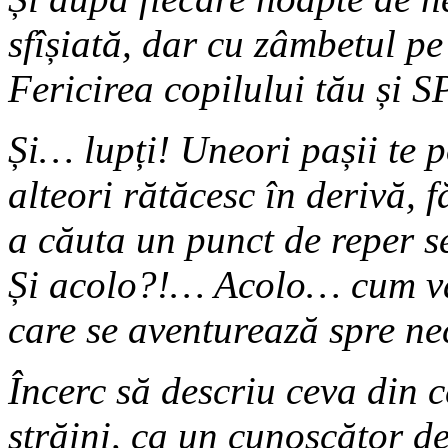
sfîșiată, dar cu zâmbetul p
Fericirea copilului tău și S
Și… lupți! Uneori pașii te 
alteori rătăcesc în derivă,
a căuta un punct de reper s
Și acolo?!… Acolo… cum va 
care se aventurează spre n
Încerc să descriu ceva din c
străini, ca un cunoscător d