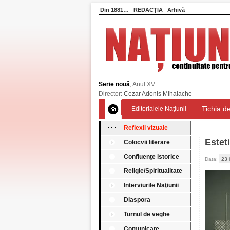
Din 1881…
REDACȚIA
Arhivă
Serie nouă
, Anul XV
Director:
Cezar Adonis Mihalache
Tichia de
Editorialele Națiunii
Reflexii vizuale
Estet
Colocvii literare
Confluenţe istorice
Data:
23 
Religie/Spiritualitate
Interviurile Naţiunii
Diaspora
Turnul de veghe
Comunicate