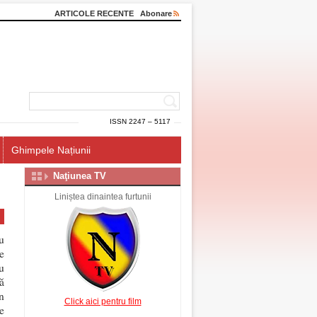
ARTICOLE RECENTE
Abonare
ISSN 2247 – 5117
Ghimpele Națiunii
Naţiunea TV
Liniștea dinaintea furtunii
u
e
u
tă
n
Click aici pentru film
e