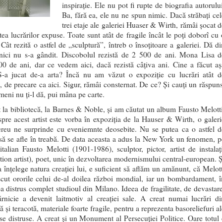
inspirație. Ele nu pot fi rupte de biografia autorulu
Ba, fără ea, ele nu ne spun nimic. Dacă străbați cel
trei etaje ale galeriei Huaser & Wirth, rămâi șocat d
atea lucrărilor expuse. Toate sunt atât de fragile încât le poți doborî cu
 Cât rezită o astfel de „sculptură”, întreb o însoțitoare a galeriei. Dă d
nici nu s-a gândit. Discobolul rezistă de 2 500 de ani. Mona Lisa d
00 de ani, dar ce vedem aici, dacă rezistă câțiva ani. Cine a făcut aș
-a jucat de-a arta? Încă nu am văzut o expoziție cu lucrări atât d
, de precare ca aici. Sigur, rămâi consternat. De ce? Și cauți un răspuns
eni nu ți-l dă, pui mâna pe carte.
 la bibliotecă, la Barnes & Noble, și am căutat un album Fausto Melotti
spre acest artist este vorba în expoziția de la Hauser & Wirth, o galeri
reu ne surprinde cu eveniemnte deosebite. Nu se putea ca o astfel d
 să se afle în treabă. De data aceasta a adus la New York un fenomen, p
 italian Fausto Melotti (1901-1986), sculptor, pictor, artist de instalați
ation artist), poet, unic în dezvoltarea modernismului central-european. Ș
a înțelege natura creației lui, e suficient să aflăm un amănunt, că Melott
cut ororile celui de-al doilea război mondial, iar un bombardament, î
-a distrus complet studioul din Milano. Ideea de fragilitate, de devastare
rnicie a devenit laitmotiv al creației sale. A creat numai lucrări di
 și teracotă, materiale foarte fragile, pentru a reprezenta basoreliefuri a
se distruse. A creat și un Monument al Persecuției Politice. Oare totul 