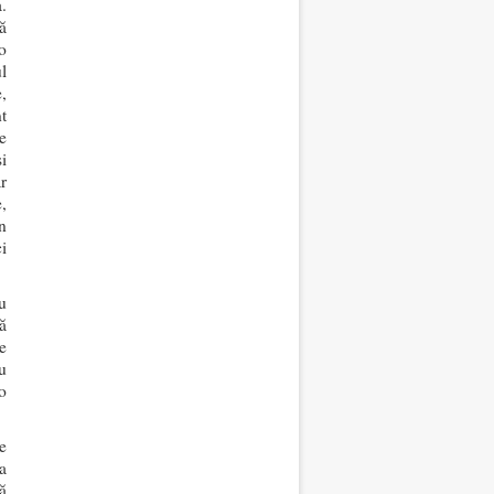
.
ă
o
ul
,
t
e
i
r
,
n
i
u
că
re
u
o
e
a
ă