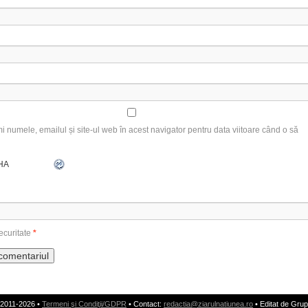
 numele, emailul și site-ul web în acest navigator pentru data viitoare când o să
ecuritate
*
 2011-2026 •
Termeni şi Condiţii/GDPR
• Contact:
redactia@ziarulnatiunea.ro
• Editat de Grup