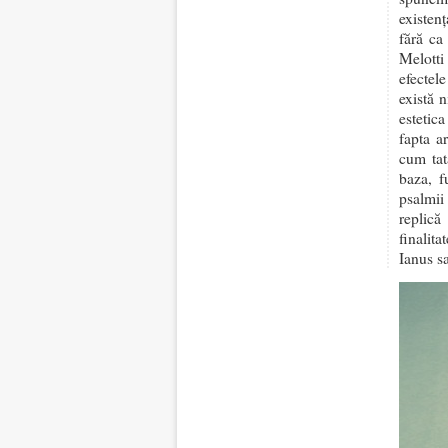
existen
fără ca
Melotti
efectel
există 
estetica
fapta ar
cum tat
baza, f
psalmii
replică
finalita
Ianus s