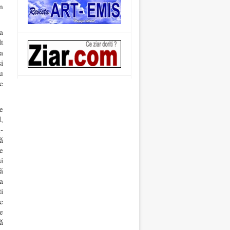
n
a
t
a
i
u
e
e
l,
-
ă
e
i
ă
a
i
e
e
ă