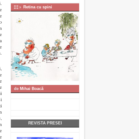
i.
Retina cu spini
e
e
 o
in
e
a
e
.
,
e
e
e
de
Mihai Boacă
i
i
i
n
,
REVISTA PRESEI
n
le
e