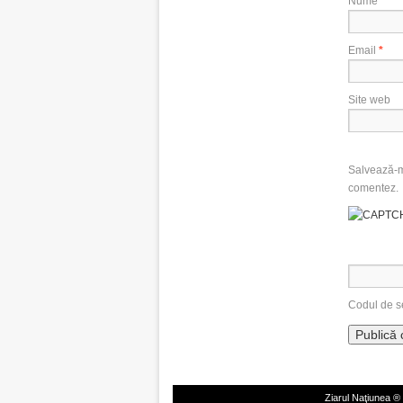
Nume
*
Email
*
Site web
Salvează-mi
comentez.
Codul de s
Ziarul Naţiunea ®