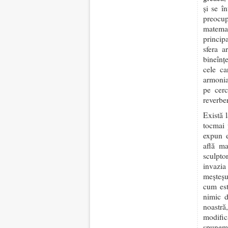
și se î
preocu
matemat
princip
sfera a
bineînț
cele c
armonia
pe cerc
reverbe
Există 
tocmai 
expun e
află ma
sculpto
invazia
meșteșu
cum est
nimic d
noastră
modific
spunem,