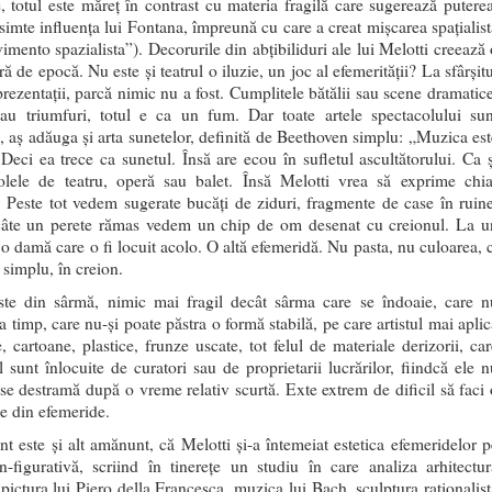
e, totul este măreț în contrast cu materia fragilă care sugerează puterea
 simte influența lui Fontana, împreună cu care a creat mișcarea spațialist
imento spazialista”). Decorurile din abțibiliduri ale lui Melotti creează 
ă de epocă. Nu este și teatrul o iluzie, un joc al efemerității? La sfârșit
prezentații, parcă nimic nu a fost. Cumplitele bătălii sau scene dramatice
au triumfuri, totul e ca un fum. Dar toate artele spectacolului sun
, aș adăuga și arta sunetelor, definită de Beethoven simplu: „Muzica est
 Deci ea trece ca sunetul. Însă are ecou în sufletul ascultătorului. Ca ș
olele de teatru, operă sau balet. Însă Melotti vrea să exprime chia
. Peste tot vedem sugerate bucăți de ziduri, fragmente de case în ruine
câte un perete rămas vedem un chip de om desenat cu creionul. La u
 o damă care o fi locuit acolo. O altă efemeridă. Nu pasta, nu culoarea, c
 simplu, în creion.
ste din sârmă, nimic mai fragil decât sârma care se îndoaie, care n
la timp, care nu-și poate păstra o formă stabilă, pe care artistul mai apli
e, cartoane, plastice, frunze uscate, tot felul de materiale derizorii, ca
l sunt înlocuite de curatori sau de proprietarii lucrărilor, fiindcă ele n
, se destramă după o vreme relativ scurtă. Exte extrem de dificil să faci 
ie din efemeride.
ant este și alt amănunt, că Melotti și-a întemeiat estetica efemeridelor p
n-figurativă, scriind în tinerețe un studiu în care analiza arhitectur
 pictura lui Piero della Francesca, muzica lui Bach, sculptura raționalist