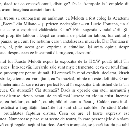
c, dacă tot ce creează omul, distruge? De la Acropole la Templele di
, avem imaginea acestei dureri.
ai trebui să cunoaștem un amănunt, că Melotti a fost coleg la Academi
 „Brera” din Milano – și prieten nedespărțit – cu Lucio Fontana, un al
tist care a exprimat zădărnicia. Cum? Prin sugestia vandalizării. Și-
zat propriile tablouri. După ce temina de pictat un tablou, lua cuțitul ș
 pânza, așa cum fac nebunii care vandalizează muzeele. Dar Fontana n
un, el, prin acest gest, exprima o atitudine, își arăta opinia despr
tate, despre ceea ce înseamnă distrugerea, dezastrul.
mul lui Fausto Melotti expus la expoziția de la H&W poată titlul Th
des. Într-adevăr, lucrările sale sunt niște efemeride, ceva cu totul fragi
eo preocupare pentru durată. El creează în mod explicit, declarat, kitsch
struiește teme cu variațiuni, ca în muzică, nimic nu este definitiv. O art
t neterminată, care își are perfect locul în expoziția Unfinished de la Th
uer. Ce durează? Cât durează? Dacă și operele din oțel, marmură ș
sunt distruse, devin neant, de ce să mai lucreze cu ele un artist, lucreaz
e, cu bolduri, cu tablă, cu abțibilduri, cum a făcut și Calder, care însă 
estetică a fragilității, lucrările lui sunt chiar calofile. Pe când Melott
 brutalitatea faptului distrus. Ceea ce are el foarte expresiv est
itatea. Numeroase piese sunt scene de teatru, în care personajele din sârm
ă curți regale, acțiuni istorice. Auzim trompete, se joacă istoria pe tabl