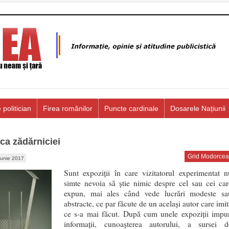
 politician
Firea românilor
Puncte cardinale
Dosarele Națiunii
ica zădărniciei
Grid Modorcea
iunie 2017
Sunt expoziții în care vizitatorul experimentat n
simte nevoia să știe nimic despre cel sau cei car
expun, mai ales când vede lucrări modeste sa
abstracte, ce par făcute de un același autor care imi
ce s-a mai făcut. După cum unele expoziții impu
informații, cunoașterea autorului, a sursei d