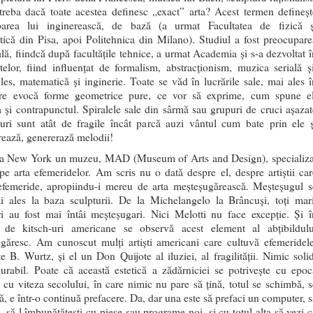
ntreba dacă toate acestea definesc „exact” arta? Acest termen defineșt
parea lui inginerească, de bază (a urmat Facultatea de fizică ș
ică din Pisa, apoi Politehnica din Milano). Studiul a fost preocupare
ală, fiindcă după facultățile tehnice, a urmat Academia și s-a dezvoltat î
rtelor, fiind influențat de formalism, abstracționism, muzica serială și
eles, matematică și inginerie. Toate se văd în lucrările sale, mai ales î
are evocă forme geometrice pure, ce vor să exprime, cum spune el
 și contrapunctul. Spiralele sale din sârmă sau grupuri de cruci așazat
uri sunt atât de fragile încât parcă auzi vântul cum bate prin ele ș
rează, genererază melodii!
la New York un muzeu, MAD (Museum of Arts and Design), specializa
pe arta efemeridelor. Am scris nu o dată despre el, despre artiștii car
femeride, apropiindu-i mereu de arta meșteșugărească. Meșteșugul s
i ales la baza sculpturii. De la Michelangelo la Brâncuși, toți mari
ri au fost mai întâi meșteșugari. Nici Melotti nu face excepție. Și î
 de kitsch-uri americane se observă acest element al abțibildulu
găresc. Am cunoscut mulți artiști americani care cultuvă efemeridele
e B. Wurtz, și el un Don Quijote al iluziei, al fragilității. Nimic solid
urabil. Poate că această estetică a zădărniciei se potrivește cu epoc
, cu viteza secolului, în care nimic nu pare să țină, totul se schimbă, s
ă, e într-o continuă prefacere. Da, dar una este să prefaci un computer, s
 să-l îmbunătățești cu piese sau programe noi, și cu totul alta să vezi c