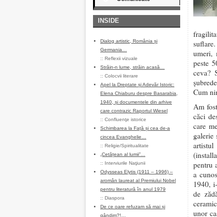
INSIDE
fragilit
Dialog artistic, România și
suflare.
Germania…
umeri, 
::
Reflexii vizuale
peste 5
Străin-n lume, străin acasă…
ceva? S
::
Colocvii literare
șubrede
Apel la Dreptate și Adevăr Istoric:
Cum nim
Elena Chiaburu despre Basarabia,
1940, și documentele din arhive
Am fost
care contrazic Raportul Wiesel
căci de
::
Confluenţe istorice
care me
Schimbarea la Față și cea de-a
galerie
cincea Evanghelie…
artistul
::
Religie/Spiritualitate
(install
„Cetățean al lumii”…
pentru 
::
Interviurile Naţiunii
Odysseas Elytis (1911 – 1996) –
a cunos
aromân laureat al Premiului Nobel
1940, i
pentru literatură în anul 1979
de zădă
::
Diaspora
ceramică
De ce oare refuzam să mai și
unor ca
gândim?!…