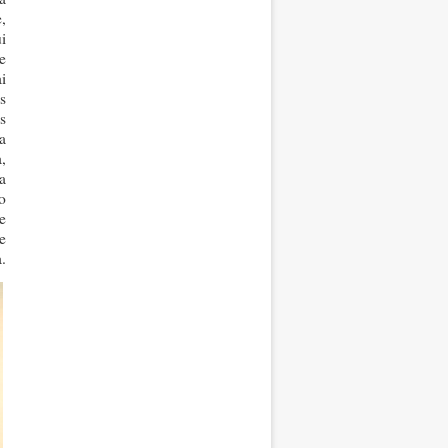
,
i
e
i
s
s
a
,
a
o
e
de
.