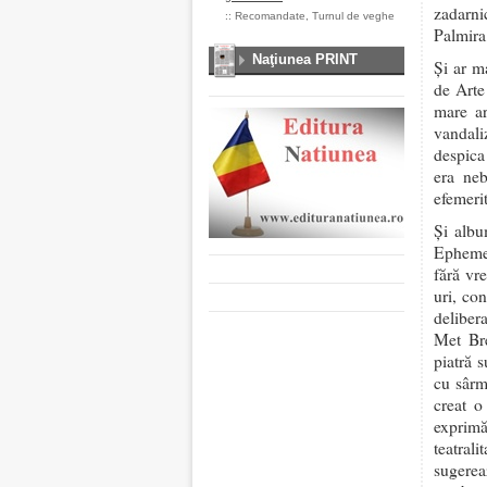
zadarni
::
Recomandate
,
Turnul de veghe
Palmira
Naţiunea PRINT
Și ar m
de Arte
mare ar
vandali
despica
era neb
efemeri
Și albu
Ephemeri
fără vr
uri, con
delibera
Met Bre
piatră 
cu sârm
creat o 
exprimă
teatral
sugereaz