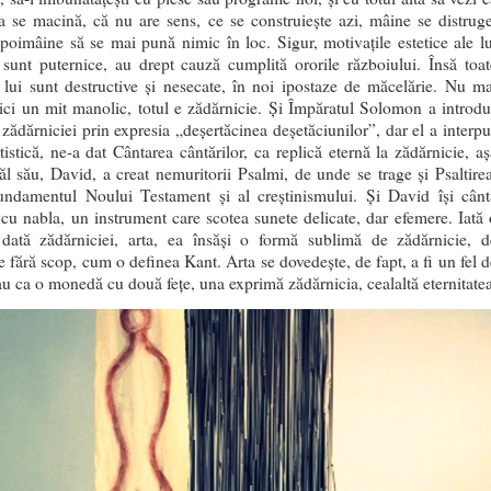
ța se macină, că nu are sens, ce se construiește azi, mâine se distruge
 poimâine să se mai pună nimic în loc. Sigur, motivațile estetice ale lu
 sunt puternice, au drept cauză cumplită ororile războiului. Însă toat
e lui sunt destructive și nesecate, în noi ipostaze de măcelărie. Nu ma
nici un mit manolic, totul e zădărnicie. Și Împăratul Solomon a introdu
 zădărniciei prin expresia „deșertăcinea deșetăciunilor”, dar el a interpu
tistică, ne-a dat Cântarea cântărilor, ca replică eternă la zădărnicie, aș
ăl său, David, a creat nemuritorii Psalmi, de unde se trage și Psaltirea
undamentul Noului Testament și al creștinismului. Și David își cânt
 cu nabla, un instrument care scotea sunete delicate, dar efemere. Iată 
 dată zădărniciei, arta, ea însăși o formă sublimă de zădărnicie, d
te fără scop, cum o definea Kant. Arta se dovedește, de fapt, a fi un fel 
au ca o monedă cu două fețe, una exprimă zădărnicia, cealaltă eternitatea