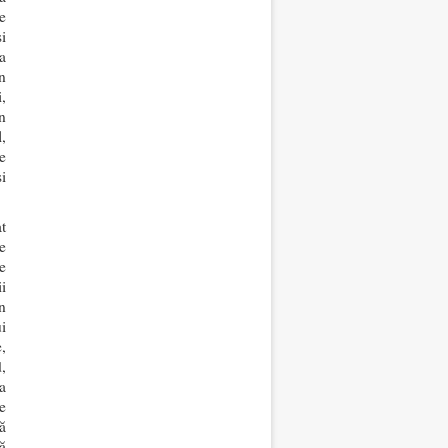
e
i
a
n
,
n
,
e
i
t
e
e
i
n
i
,
,
a
e
ă
ă