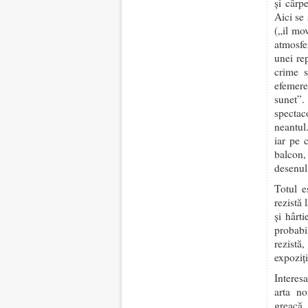
și cârp
Aici se
(„il mov
atmosfer
unei re
crime s
efemere
sunet”.
spectac
neantul
iar pe 
balcon,
desenul
Totul e
rezistă 
și hârti
probabi
rezistă
expoziț
Interes
arta no
greacă,