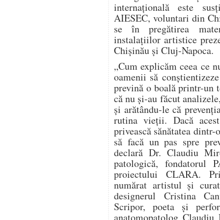
internațională este sus
AIESEC, voluntari din Chi
se în pregătirea materi
instalațiilor artistice prez
Chișinău și Cluj-Napoca.
„Cum explicăm ceea ce nu
oamenii să conștientizeze
prevină o boală printr-un 
că nu și-au făcut analizele
și arătându-le că prevenți
rutina vieții. Dacă aces
privească sănătatea dintr-o
să facă un pas spre prev
declară Dr. Claudiu Mir
patologică, fondatorul
proiectului CLARA. Pri
numărat artistul și cura
designerul Cristina Can
Scripor, poeta și perf
anatomopatolog Claudiu M