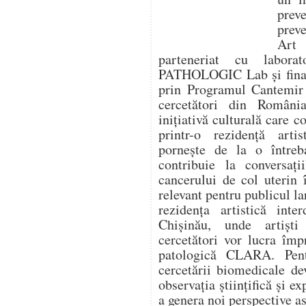
prev
prev
Art
parteneriat cu labora
PATHOLOGIC Lab și finanț
prin Programul Cantemir 
cercetători din Români
inițiativă culturală care 
printr-o rezidență artis
pornește de la o între
contribuie la conversaț
cancerului de col uterin 
relevant pentru publicul la
rezidența artistică inte
Chișinău, unde artiști
cercetători vor lucra îm
patologică CLARA. Pentr
cercetării biomedicale de
observația științifică și ex
a genera noi perspective as