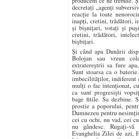
producem ce ne trebuie. Și
decretați „agenți subversiv
reacție la toate nenoroci
inapți, cretini, trădători, i
și bișnițari, votați și puș
cretini, trădători, intelec
bișbițari.
Și când apa Dunării disp
Bolojan sau vreun cole
extratereștrii sa fure ap
Sunt stoarsa ca o baterie
imbecilităților, indiferent
mulți o fac intenționat, 
ca sunt progresiști vopsi
bage fitile. Sa dezbine. 
prostie a poporului, pent
Dumnezeu pentru nesimțir
cei cu ochi, nu vad, cei c
nu gândesc. Rugați-vă
Evanghelia Zilei de azi, 