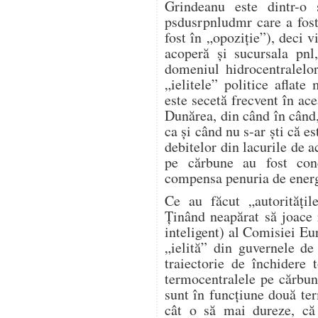
Grindeanu este dintr-o 
psdusrpnludmr care a fost
fost în „opoziție”), deci v
acoperă și sucursala pnl
domeniul hidrocentralelo
„ielitele” politice aflat
este secetă frecvent în ace
Dunărea, din când în când,
ca și când nu s-ar ști că e
debitelor din lacurile de 
pe cărbune au fost conc
compensa penuria de energi
Ce au făcut „autorități
Ținând neapărat să joace r
inteligent) al Comisiei Eur
„ielită” din guvernele d
traiectorie de închidere
termocentralele pe cărbu
sunt în funcțiune două te
cât o să mai dureze, c