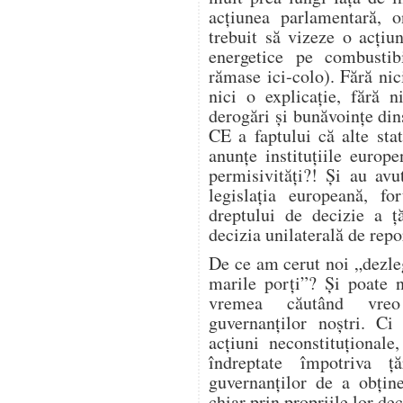
acțiunea parlamentară, on
trebuit să vizeze o acțiu
energetice pe combustibi
rămase ici-colo). Fără nic
nici o explicație, fără 
derogări și bunăvoințe din
CE a faptului că alte sta
anunțe instituțiile euro
permisivități?! Și au avut
legislația europeană, fo
dreptului de decizie a ță
decizia unilaterală de repo
De ce am cerut noi „dezle
marile porți”? Și poate 
vremea căutând vreo 
guvernanților noștri. C
acțiuni neconstituțional
îndreptate împotriva ță
guvernanților de a obține
chiar prin propriile lor dec