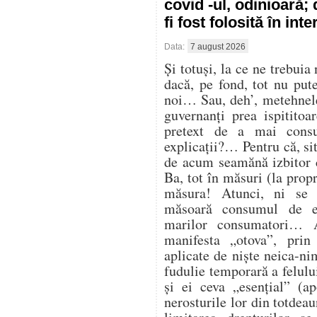
covid -ul, odinioară;
fi fost folosită în in
Data:
7 august 2026
Și totuși, la ce ne trebuia
dacă, pe fond, tot nu pu
noi… Sau, deh’, metehnele
guvernanți prea ispitito
pretext de a mai cons
explicații?… Pentru că, sit
de acum seamănă izbitor 
Ba, tot în măsuri (la propr
măsura! Atunci, ni se
măsoară consumul de en
marilor consumatori… At
manifesta „otova”, prin 
aplicate de niște neica-ni
fudulie temporară a felulu
și ei ceva „esențial” (ap
nerosturile lor din totdea