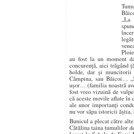
Tumu
Băic
„La 
spun
înc
legă
vene
Ploie
au fost la un moment da
concurență, aici trăgând ț
holde, dar și muncitorii
Câmpina, sau Băicoi… „
ușor… (familia noastră av
fost vreo vizuină de vulp
că aceste movile aflate în
ale unor importanți condu
nu vor săpa istoricii ăștia
Bunicul a plecat către alte
Cătălina taina tumulilor d