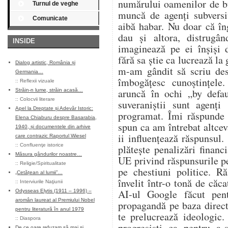
numărului oamenilor de bu
Turnul de veghe
muncă de agenți subversi
Comunicate
aibă habar. Nu doar că în
dau și altora, distrugân
INSIDE
imaginează pe ei înșiși 
fără sa știe ca lucrează la
Dialog artistic, România și
m-am gândit să scriu des
Germania…
îmbogățesc cunoștințele
::
Reflexii vizuale
aruncă în ochi „by defa
Străin-n lume, străin acasă…
::
Colocvii literare
suveraniștii sunt agenți
Apel la Dreptate și Adevăr Istoric:
programat. Îmi răspunde 
Elena Chiaburu despre Basarabia,
spun ca am întrebat altcev
1940, și documentele din arhive
ii influențează răspunsul.
care contrazic Raportul Wiesel
::
Confluenţe istorice
plătește penalizări financ
Măsura gândurilor noastre…
UE privind răspunsurile p
::
Religie/Spiritualitate
pe chestiuni politice. R
„Cetățean al lumii”…
învelit într-o tonă de căca
::
Interviurile Naţiunii
AI-ul Google făcut pen
Odysseas Elytis (1911 – 1996) –
aromân laureat al Premiului Nobel
propagandă pe baza direct
pentru literatură în anul 1979
te prelucrează ideologic.
::
Diaspora
progresiști ca pentru a-
De ce oare refuzam să mai și