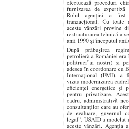
efectuează proceduri chi
furnizarea de expertiză 
Rolul agenției a fost 
tranzacțional. Cu toate
aceste vânzări provine d
restructurarea tehnică a s
anii 1990 și începutul anil
După prăbușirea regimu
petrolieră a României era î
politruci”ai noștri) și 
adesea în coordonare cu 
Internațional (FMI), a f
vizau modernizarea cadrel
eficienței energetice și p
pentru privatizare. Aces
cadru, administrativă nece
consultanților care au ofer
de evaluare, guvernul co
legal”, USAID a modelat i
aceste vânzări. Agenția a