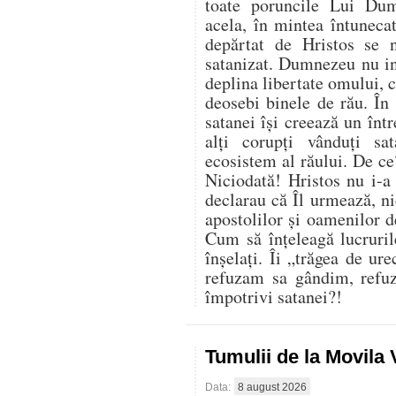
toate poruncile Lui Du
acela, în mintea întuneca
depărtat de Hristos se 
satanizat. Dumnezeu nu in
deplina libertate omului, ci
deosebi binele de rău. În 
satanei își creează un înt
alți corupți vânduți sa
ecosistem al răului. De ce
Niciodată! Hristos nu i-a
declarau că Îl urmează, nic
apostolilor și oamenilor 
Cum să înțeleagă lucruril
înșelați. Îi „trăgea de ur
refuzam sa gândim, refu
împotrivi satanei?!
Tumulii de la Movila
Data:
8 august 2026