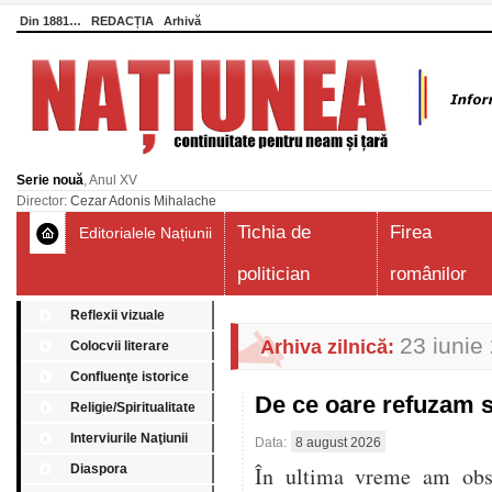
Din 1881…
REDACȚIA
Arhivă
Serie nouă
, Anul XV
Director:
Cezar Adonis Mihalache
Tichia de
Firea
Editorialele Națiunii
politician
românilor
Reflexii vizuale
23 iunie
Arhiva zilnică:
Colocvii literare
Confluenţe istorice
De ce oare refuzam 
Religie/Spiritualitate
Interviurile Naţiunii
Data:
8 august 2026
Diaspora
În ultima vreme am obser