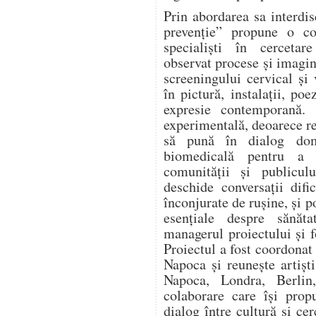
Prin abordarea sa interd
prevenție” propune o col
specialiști în cercetar
observat procese și imagin
screeningului cervical și
în pictură, instalații, po
expresie contemporană. 
experimentală, deoarece re
să pună în dialog dome
biomedicală pentru a 
comunității și publicu
deschide conversații difi
înconjurate de rușine, și 
esențiale despre sănăta
managerul proiectului și 
Proiectul a fost coordonat
Napoca și reunește artiști
Napoca, Londra, Berlin,
colaborare care își pro
dialog între cultură și c