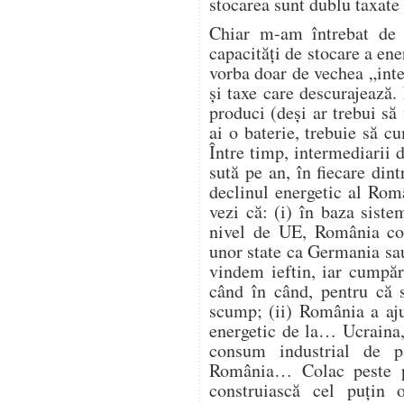
stocarea sunt dublu taxate 
Chiar m-am întrebat de 
capacități de stocare a ene
vorba doar de vechea „intel
și taxe care descurajează
produci (deși ar trebui să 
ai o baterie, trebuie să 
Între timp, intermediarii d
sută pe an, în fiecare din
declinul energetic al Româ
vezi că: (i) în baza siste
nivel de UE, România con
unor state ca Germania sau
vindem ieftin, iar cumpăr
când în când, pentru că s
scump; (ii) România a aju
energetic de la… Ucraina, 
consum industrial de p
România… Colac peste p
construiască cel puțin 