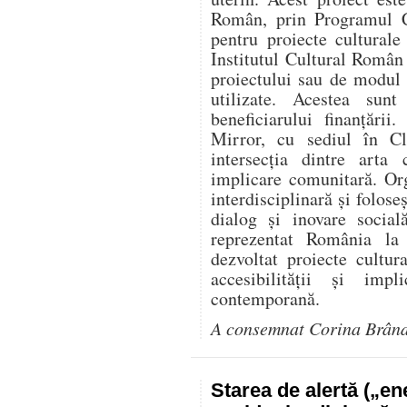
Român, prin Programul C
pentru proiecte culturale
Institutul Cultural Român
proiectului sau de modul î
utilizate. Acestea sunt
beneficiarului finanțării
Mirror, cu sediul în Cl
intersecția dintre arta 
implicare comunitară. Or
interdisciplinară și folose
dialog și inovare social
reprezentat România l
dezvoltat proiecte cultur
accesibilității și impl
contemporană.
A consemnat Corina Brân
Starea de alertă („e