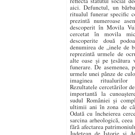
reflectă statutul social 
aici. Defunctul, un bărb
ritualul funerar specific 
prezintă numeroase ase
descoperit în Movila Vu
cercetat în movila mi
descoperite două podo
denumirea de „inele de b
reprezintă urmele de ocru
alte oase și pe țesătura 
funerare. De asemenea, pe
urmele unei pânze de culo
imaginea ritualurilor 
Rezultatele cercetărilor de
importantă la cunoaștere
sudul României și comple
ultimii ani în zona de câ
Odată cu încheierea cercet
sarcina arheologică, ceea 
fără afectarea patrimoniu
Județean de Istorie și A