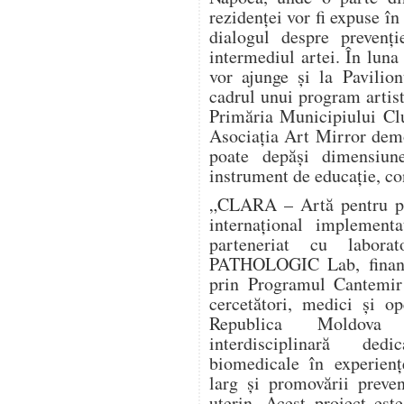
rezidenței vor fi expuse în
dialogul despre prevenți
intermediul artei. În luna
vor ajunge și la Pavilio
cadrul unui program artist
Primăria Municipiului Clu
Asociația Art Mirror dem
poate depăși dimensiun
instrument de educație, co
„CLARA – Artă pentru pre
internațional implement
parteneriat cu labora
PATHOLOGIC Lab, finanța
prin Programul Cantemir 
cercetători, medici și o
Republica Moldova î
interdisciplinară dedi
biomedicale în experienț
larg și promovării preve
uterin. Acest proiect este