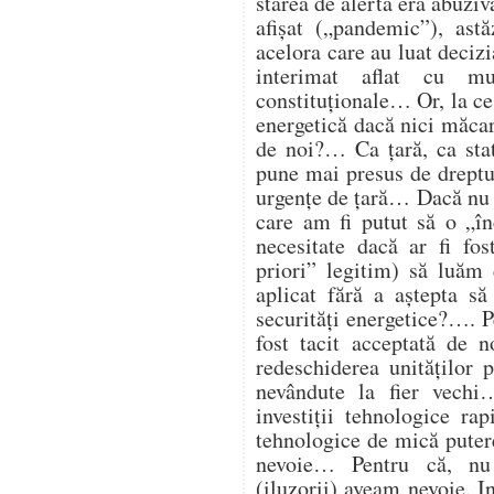
starea de alertă era abuzi
afișat („pandemic”), astă
acelora care au luat deciz
interimat aflat cu mu
constituționale… Or, la ce
energetică dacă nici măcar 
de noi?… Ca țară, ca st
pune mai presus de dreptul
urgențe de țară… Dacă nu 
care am fi putut să o „î
necesitate dacă ar fi fos
priori” legitim) să luăm 
aplicat fără a aștepta să
securități energetice?…. Pe
fost tacit acceptată de 
redeschiderea unităților
nevândute la fier vech
investiții tehnologice ra
tehnologice de mică putere
nevoie… Pentru că, nu
(iluzorii) aveam nevoie. I