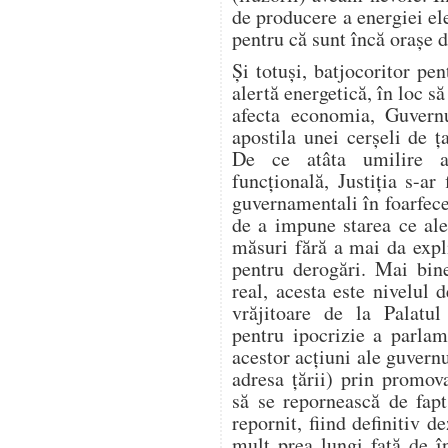
de producere a energiei ele
pentru că sunt încă orașe
Și totuși, batjocoritor pen
alertă energetică, în loc să
afecta economia, Guvern
apostila unei cerșeli de
De ce atâta umilire a 
funcțională, Justiția s-ar 
guvernamentali în foarfecel
de a impune starea ce ale
măsuri fără a mai da expl
pentru derogări. Mai bin
real, acesta este nivelul 
vrăjitoare de la Palatu
pentru ipocrizie a parlame
acestor acțiuni ale guvern
adresa țării) prin promo
să se repornească de fap
repornit, fiind definitiv 
mult prea lungi față de 