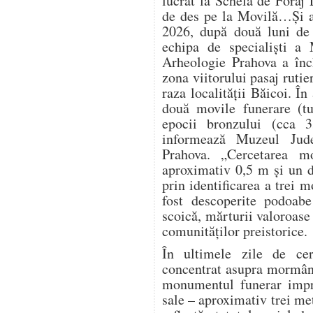
lucrat la Schela de Foraj 
de des pe la Movilă…Și a
2026, după două luni de 
echipa de specialiști a 
Arheologie Prahova a înch
zona viitorului pasaj ruti
raza localității Băicoi. În
două movile funerare (t
epocii bronzului (cca 
informează Muzeul Jude
Prahova. „Cercetarea m
aproximativ 0,5 m și un d
prin identificarea a trei 
fost descoperite podoabe
scoică, mărturii valoroase 
comunităților preistorice.
În ultimele zile de cerc
concentrat asupra mormânt
monumentul funerar impre
sale – aproximativ trei me