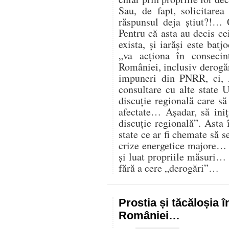
Sau, de fapt, solicitare
răspunsul deja știut?!… 
Pentru că asta au decis cei
exista, și iarăși este batj
„va acționa în consecin
României, inclusiv derogăr
impuneri din PNRR, ci,
consultare cu alte state U
discuție regională care s
afectate… Așadar, să iniț
discuție regională”. Asta 
state ce ar fi chemate să s
crize energetice majore… C
și luat propriile măsuri…
fără a cere „derogări”…
Prostia și tăcăloșia î
României…