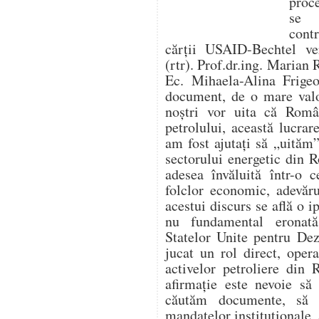
proc
se f
cont
cărții USAID-Bechtel ver
(rtr). Prof.dr.ing. Marian 
Ec. Mihaela-Alina Frigeo
document, de o mare valo
noștri vor uita că Român
petrolului, această lucr
am fost ajutați să „uităm”
sectorului energetic din 
adesea învăluită într-o c
folclor economic, adevăru
acestui discurs se află o i
nu fundamental eronat
Statelor Unite pentru De
jucat un rol direct, opera
activelor petroliere din
afirmație este nevoie să
căutăm documente, să 
mandatelor instituționale, 