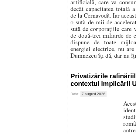
artificială, care va con
decât capacitatea totală 
de la Cernavodă. Iar aceast
o sută de mii de accelerat
sută de corporațiile care 
de două-trei miliarde de
dispune de toate mijlo
energiei electrice, nu are
Dumnezeu îți dă, dar nu îți 
Privatizările rafinări
contextul implicării
Data:
7 august 2026
Aces
iden
stud
româ
antre