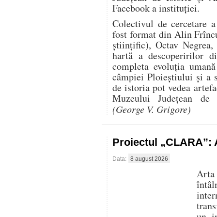
Facebook a instituției.
Colectivul de cercetare 
fost format din Alin Frînc
științific), Octav Negre
hartă a descoperirilor d
completa evoluția uman
câmpiei Ploieștiului și a 
de istoria pot vedea artef
Muzeului Județean de I
(George V. Grigore)
Proiectul „CLARA”: A
Data:
8 august 2026
Arta
întâ
inte
trans
un i