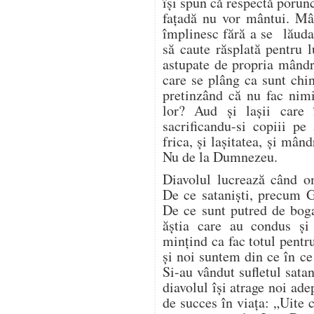
își spun că respectă porun
fațadă nu vor mântui. Mâ
împlinesc fără a se lăuda 
să caute răsplată pentru 
astupate de propria mândri
care se plâng ca sunt chin
pretinzând că nu fac nim
lor? Aud și lașii care 
sacrificandu-si copiii pe
frica, și lașitatea, și mând
Nu de la Dumnezeu.
Diavolul lucrează când 
De ce sataniști, precum G
De ce sunt putred de bogaț
ăștia care au condus ș
mințind ca fac totul pentr
și noi suntem din ce în c
Si-au vândut sufletul satan
diavolul își atrage noi ade
de succes în viața: „Uite 