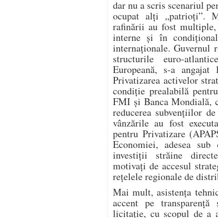
dar nu a scris scenariul p
ocupat alți „patrioți”. 
rafinării au fost multiple,
interne și în condiționa
internaționale. Guvernul 
structurile euro-atla
Europeană, s-a angajat l
Privatizarea activelor stra
condiție prealabilă pent
FMI și Banca Mondială, ca
reducerea subvențiilor de 
vânzările au fost execut
pentru Privatizare (APAPS
Economiei, adesea sub 
investiții străine dire
motivați de accesul strate
rețelele regionale de distri
Mai mult, asistența tehn
accent pe transparență 
licitație, cu scopul de a