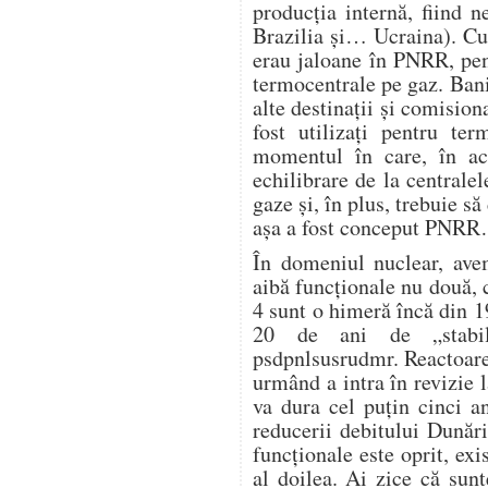
producția internă, fiind 
Brazilia și… Ucraina). Cu
erau jaloane în PNRR, pen
termocentrale pe gaz. Banii
alte destinații și comision
fost utilizați pentru te
momentul în care, în ac
echilibrare de la centrale
gaze și, în plus, trebuie s
așa a fost conceput PNR
În domeniul nuclear, avem
aibă funcționale nu două, c
4 sunt o himeră încă din 1
20 de ani de „stabili
psdpnlsusrudmr. Reactoare
urmând a intra în revizie l
va dura cel puțin cinci a
reducerii debitului Dunări
funcționale este oprit, exi
al doilea. Ai zice că sunt