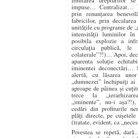
limitarea drepturilor s
impuse… Centralizat… Î
prin renunțarea benevol
fabricilor, prin decalare
unitățile cu programe de „
intensității luminilor î
posibila explozie a infra
circulația publică, l
colaterale”?!)… Apoi, deco
aparenta soluție echitab
iminentei deconectări… Ș
alertă, cu lăsarea unor
„dumnezei” închipuiți ai
aproape de pâinea și cuțitu
trece la „ierarhizarea
„iminente”, nu-i așa?!),
cedări din profiturile n
plăți directe, pe cușetele
(tratate, evident, ca „nece
Povestea se repetă, dară