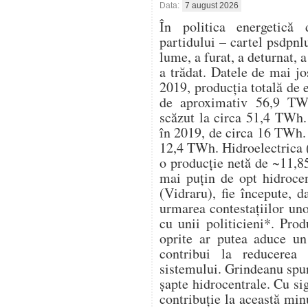
Data:
7 august 2026
În politica energetică 
partidului – cartel psdpnl
lume, a furat, a deturnat, a
a trădat. Datele de mai j
2019, producția totală de 
de aproximativ 56,9 TWh
scăzut la circa 51,4 TWh. 
în 2019, de circa 16 TWh. 
12,4 TWh. Hidroelectrica (
o producție netă de ~11,8
mai puțin de opt hidrocen
(Vidraru), fie începute, d
urmarea contestațiilor un
cu unii politicieni*. Pro
oprite ar putea aduce u
contribui la reducerea 
sistemului. Grindeanu spu
șapte hidrocentrale. Cu s
contribuție la această mi