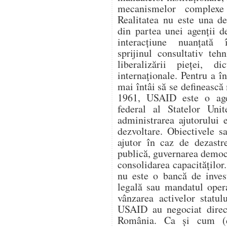
mecanismelor complexe 
Realitatea nu este una d
din partea unei agenții d
interacțiune nuanțată î
sprijinul consultativ teh
liberalizării pieței, di
internaționale. Pentru a 
mai întâi să se definească 
1961, USAID este o age
federal al Statelor Unit
administrarea ajutorului e
dezvoltare. Obiectivele s
ajutor în caz de dezastr
publică, guvernarea democ
consolidarea capacitățilo
nu este o bancă de invest
legală sau mandatul oper
vânzarea activelor statul
USAID au negociat direc
România. Ca și cum (