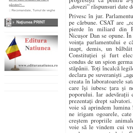
„dovezi” răspunsuri date d
gândim?!…
::
Recomandate
,
Turnul de veghe
Privesc în jur. Parlament
pe cărbune. CSAT are „re
Naţiunea PRINT
pierde în miliard din 
Nicușor Dan se opune. În
voința parlamentului e c
inapt, demis, un bâlbâit
Constituției și furt ele
condus de un spion german
stăpânii. Toți încalcă legil
declara pe suveraniști „age
creata în laboratoarele sa
care își iubesc țara și 
poporului. Iar adevărați
prezentați drept salvatori
voie să aprindem lumina 
ne irigam ogoarele, cat
creștem propriile anima
voie să le vindem cui vr