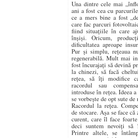
Una dintre cele mai „înflo
ani a fost cea cu parcurile
ce a mers bine a fost „de
care fac parcuri fotovoltai
fiind situațiile în care 
înșiși. Oricum, produc
dificultatea aproape insu
Pur și simplu, rețeaua n
regenerabilă. Mult mai in
fost încurajați să devină 
la chinezi, să facă cheltu
rețea, să îți modifice c
racordul sau compensa
introduse în rețea. Ideea 
se vorbește de opt sute de
Racordul la rețea. Compe
de stocare. Așa se face că
curent, care îl face foart
deci suntem nevoiți să
Printre altele, se întâm