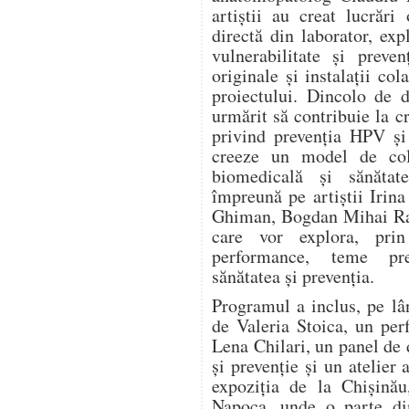
artiștii au creat lucrări
directă din laborator, expl
vulnerabilitate și preve
originale și instalații col
proiectului. Dincolo de d
urmărit să contribuie la c
privind prevenția HPV și
creeze un model de cola
biomedicală și sănătat
împreună pe artiștii Irin
Ghiman, Bogdan Mihai Rad
care vor explora, prin 
performance, teme pre
sănătatea și prevenția.
Programul a inclus, pe lâ
de Valeria Stoica, un pe
Lena Chilari, un panel de d
și prevenție și un atelier 
expoziția de la Chișinău
Napoca, unde o parte din