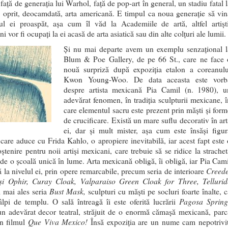
față de generația lui Warhol, față de pop-art în general, un stadiu fatal 
a oprit, deocamdată, arta americană. E timpul ca noua generație să vin
ul ei proaspăt, așa cum îl văd la Academiile de artă, altfel artiști
i vor fi ocupați la ei acasă de arta asiatică sau din alte colțuri ale lumii.
Și nu mai departe avem un exemplu senzațional l
Blum & Poe Gallery, de pe 66 St., care ne face 
nouă surpriză după expoziția etalon a coreanulu
Kwon Young-Woo. De data aceasta este vorb
despre artista mexicană Pia Camil (n. 1980), u
adevărat fenomen, în tradiția sculpturii mexicane, î
care elementul sacru este prezent prin măști și form
de crucificare. Există un mare suflu decorativ în art
ei, dar și mult mister, așa cum este însăși figur
, care aduce cu Frida Kahlo, o apropiere inevitabilă, iar acest fapt este 
ștenire pentru noii artiși mexicani, care trebuie să se ridice la strachet
ă de o școală unică în lume. Arta mexicană obligă, îi obligă, iar Pia Cami
Creede
ă la nivelul ei, prin opere remarcabile, precum seria de interioare
i Ophir, Curay Cloak, Valparaiso Green Cloak for Three, Tellurid
Bust Mask,
 mai ales seria
sculpturi cu măști pe socluri foarte înalte, c
Pagosa Spring
tâlpi de templu. O sală întreagă îi este oferită lucrării
n adevărat decor teatral, străjuit de o enormă cămașă mexicană, parc
Que Viva Mexico!
in filmul
Însă expoziția are un nume cam nepotrivit