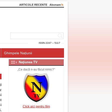
ARTICOLE RECENTE
Abonare
ISSN 2247 – 5117
Ghimpele Națiunii
Naţiunea TV
„Ce dacă n-au făcut nimic?”
d
e
i
t
Și
Click aici pentru film
i,