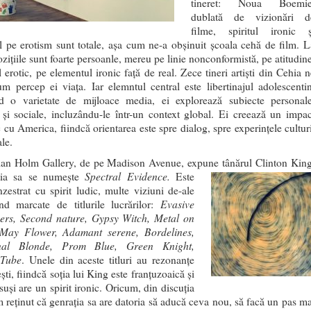
tineret: Noua Boemie
dublată de vizionări d
filme, spiritul ironic ș
l pe erotism sunt totale, așa cum ne-a obșinuit școala cehă de film. L
ozițiile sunt foarte persoanle, mereu pe linie nonconformistă, pe atitudin
 erotic, pe elementul ironic față de real. Zece tineri artiști din Cehia n
um percep ei viața. Iar elemntul central este libertinajul adolescentin
d o varietate de mijloace media, ei explorează subiecte personale
e și sociale, incluzându-le într-un context global. Ei creează un impac
 cu America, fiindcă orientarea este spre dialog, spre experințele culturi
le.
lan Holm Gallery, de pe Madison Avenue, expune tânărul Clinton King
Spectral Evidence.
ția sa
se numește
Este
nzestrat cu spirit ludic, multe viziuni de-ale
Evasive
ind marcate de titlurile lucrărilor:
rs, Second nature, Gypsy Witch, Metal on
 May Flower, Adamant serene, Bordelines,
nal Blonde, Prom Blue, Green Knight,
Tube
. Unele din aceste titluri au rezonanțe
ști, fiindcă soția lui King este franțuzoaică și
uși are un spirit ironic. Oricum, din discuția
m reținut că genrația sa are datoria să aducă ceva nou, să facă un pas ma