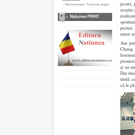
jocuri, 
::
Recomandate
,
Turnul de veghe
aceștia 
realiza
Naţiunea PRINT
spontan
picturi
umor an
Am putu
Chung 
înseman
pionieri
și au un
Dar tine
imită c
că le pl