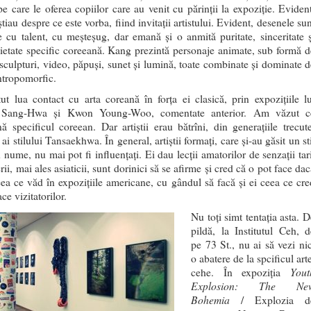
pe care le oferea copiilor care au venit cu părinții la expoziție. Evident
știau despre ce este vorba, fiind invitații artistului. Evident, desenele su
te cu talent, cu meșteșug, dar emană și o anmită puritate, sinceritate ș
ietate specific coreeană. Kang prezintă personaje animate, sub formă d
, sculpturi, video, păpuși, sunet și lumină, toate combinate și dominate d
tropomorfic.
t lua contact cu arta coreană în forța ei clasică, prin expozițiile lu
Sang-Hwa și Kwon Young-Woo, comentate anterior. Am văzut c
ă specificul coreean. Dar artiștii erau bătrîni, din generațiile trecute
 ai stilului Tansaekhwa. În general, artiștii formați, care și-au găsit un st
 nume, nu mai pot fi influențați. Ei dau lecții amatorilor de senzații tar
rii, mai ales asiaticii, sunt dorinici să se afirme și cred că o pot face da
eea ce văd în expozițiile americane, cu gândul să facă și ei ceea ce cre
ace vizitatorilor.
Nu toți simt tentația asta. 
pildă, la Institutul Ceh, d
pe 73 St., nu ai să vezi nic
o abatere de la spcificul art
Yout
cehe. În expoziția
Explosion: The Ne
Bohemia
/ Explozia d