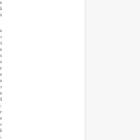
la
ă
i
a
o
i
a
n
n
e
a
a
o
a
l
,
e
a
s
ă
,