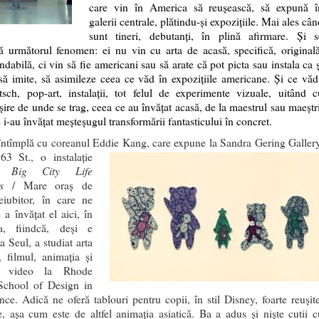
care vin în America să reușească, să expună î
galerii centrale, plătindu-și expozițiile. Mai ales câ
sunt tineri, debutanți, în plină afirmare. Și s
ă următorul fenomen: ei nu vin cu arta de acasă, specifică, originală
dabilă, ci vin să fie americani sau să arate că pot picta sau instala ca ș
 să imite, să asimileze ceea ce văd în expozițiile americane. Și ce văd
tsch, pop-art, instalații, tot felul de experimente vizuale, uitând c
șire de unde se trag, ceea ce au învățat acasă, de la maestrul sau maeștri
e i-au învățat meșteșugul transformării fantasticului în concret.
întîmplă cu coreanul Eddie Kang, care expune la Sandra Gering Gallery
 63
St., o instalație
Big City Life
tă
s
/ Mare oraș de
eiubitor, în care ne
 a învățat el aici, în
a, fiindcă, deși e
a Seul, a studiat arta
ă, filmul, animația și
a video la Rhode
School of Design in
nce. Adică ne oferă tablouri pentru copii, în stil Disney, foarte reușite
ve, așa cum este de altfel animația asiatică. Ba a adus și niște cutii c