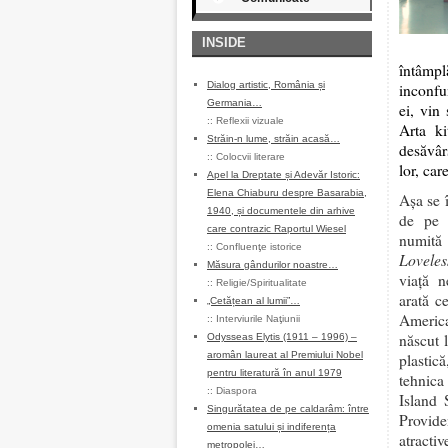
INSIDE
întâmpl
Dialog artistic, România și
inconfun
Germania…
ei, vin
::
Reflexii vizuale
Arta ki
Străin-n lume, străin acasă…
desăvâr
::
Colocvii literare
lor, car
Apel la Dreptate și Adevăr Istoric:
Elena Chiaburu despre Basarabia,
Așa se 
1940, și documentele din arhive
de pe
care contrazic Raportul Wiesel
numi
::
Confluenţe istorice
Loveles
Măsura gândurilor noastre…
viață n
::
Religie/Spiritualitate
arată ce
„Cetățean al lumii”…
Americ
::
Interviurile Naţiunii
născut l
Odysseas Elytis (1911 – 1996) –
aromân laureat al Premiului Nobel
plastic
pentru literatură în anul 1979
tehnic
::
Diaspora
Island 
Singurătatea de pe caldarâm: între
Provide
omenia satului și indiferența
atracti
metropolei…