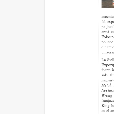
accentu
fel, exp
pe jocul
arată c
Folosin
politic
dinamic
universa
La Stel
Expozi
foarte î
sale fi
maneuve
Metal,
Noctur
Wrong 
franțuze
King îns
cu el a