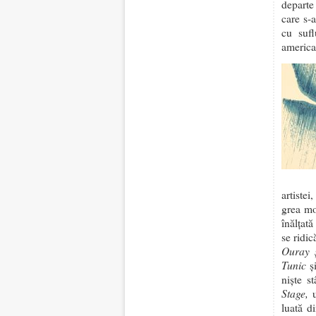
departe 
care s-
cu sufl
american
artistei
grea mo
înălțat
se ridic
Ouray ș
Tunic
și
niște s
Stage,
u
luată d