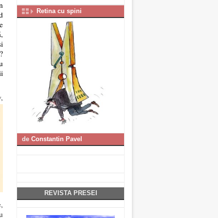
n
Retina cu spini
nd
e
,
i
?
u
i
,
de
Constantin Pavel
REVISTA PRESEI
,
u