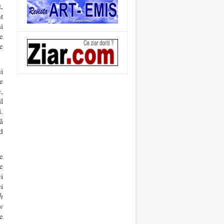
,
nt
i
e
e
i
e
,
il
i.
că
d
De
e
i
ei
h
w
e