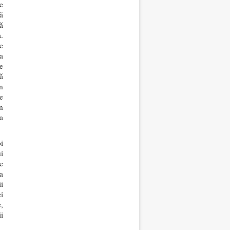
e
ă
ă
.
e
a
de
ă
n
e
n
a
i
i
ne
a
ii
i
,
i