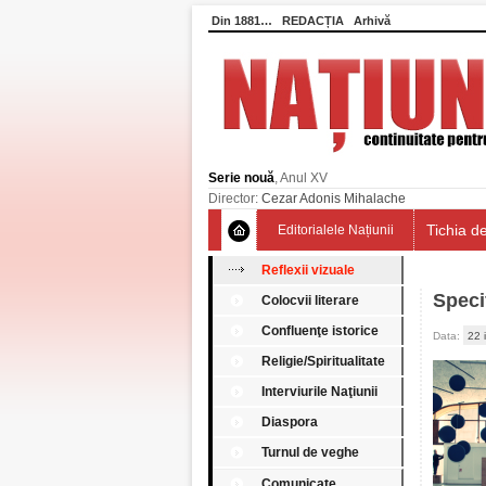
Din 1881…
REDACȚIA
Arhivă
Serie nouă
, Anul XV
Director:
Cezar Adonis Mihalache
Tichia de
Editorialele Națiunii
Reflexii vizuale
Specif
Colocvii literare
Confluenţe istorice
Data:
22 
Religie/Spiritualitate
Interviurile Naţiunii
Diaspora
Turnul de veghe
Comunicate