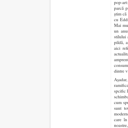
pop-art
parcă p
știm că
cu Eddi
Mai mul
un anum
stilului
pildă, 
aici re
actuali
amprent
consumi
dintre v
Așadar,
ramifica
spcific 
schimba
cum spu
sunt to
moderne
care în
noastre,