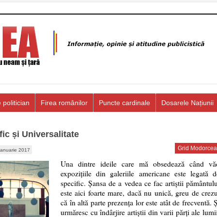
 politician
Firea românilor
Puncte cardinale
Dosarele Națiunii
ic și Universalitate
Grid Modorcea
ianuarie 2017
Una dintre ideile care mă obsedează când vă
expozițiile din galeriile americane este legată d
specific. Șansa de a vedea ce fac artiștii pământulu
este aici foarte mare, dacă nu unică, greu de crezu
că în altă parte prezența lor este atât de frecventă. 
urmăresc cu îndârjire artiștii din varii părți ale lumi