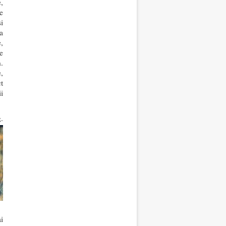
,
e
i
a
e,
e
.
,
t
i
.
i