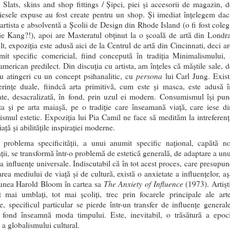
: Slats, skins and shop fittings / Șipci, piei și accesorii de magazin, d
iesele expuse au fost create pentru un shop. Și imediat înțelegem dac
 artista e absolventă a Școlii de Design din Rhode Island (o fi fost coleg
e Kang?!), apoi are Masteratul obținut la o școală de artă din Londra
t, expoziția este adusă aici de la Centrul de artă din Cincinnati, deci ar
it specific comericial, fiind concepută în tradiția Minimalismului, 
 american predilect. Din discuția cu artista, am înțeles că măștile sale, 
persona
au atingeri cu un concept psihanalitic, cu
lui Carl Jung. Exist
ferințe duale, fiindcă arta primitivă, cum este și masca, este adusă î
tate, desacralizată, în fond, prin uzul ei modern. Consumismul își pun
a și pe arta maiașă, pe o tradiție care înseamană viață, care iese di
smul estetic. Expoziția lui Pia Camil ne face să medităm la intreferenț
iață și abilitățile inspirației moderne.
 problema specificității, a unui anumit specific național, capătă no
ții, se transformă într-o problemă de estetică generală, de adaptare a unu
la influențe universale. Indiscutabil că în tot acest proces, care presupu
rea mediului de viață și de cultură, există o anxietate a influențelor, aș
The Anxiety of Influence
nea Harold Bloom în cartea sa
(1973). Artișt
t mai umblați, tot mai școliți, trec prin focarele principale ale arte
, specificul particular se pierde într-un transfer de influențe generale
 fond înseamnă moda timpului. Este, inevitabil, o trăsătură a epoci
 a globalismului cultural.