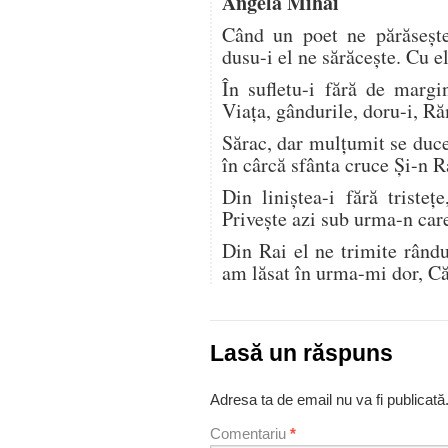
Angela Mihai
Când un poet ne părăsește
dusu-i el ne sărăcește. Cu 
În sufletu-i fără de marg
Viața, gândurile, doru-i, R
Sărac, dar mulțumit se duce,
în cârcă sfânta cruce Și-n 
Din liniștea-i fără tristeț
Privește azi sub urma-n care
Din Rai el ne trimite rându
am lăsat în urma-mi dor, C
Lasă un răspuns
Adresa ta de email nu va fi publicată
Comentariu
*