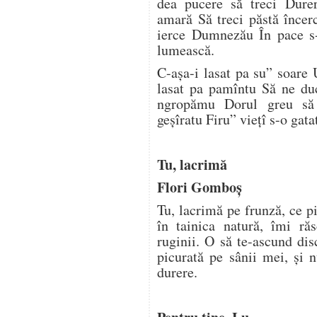
dea pucere să treci Durer
amară Să treci păstă încer
ierce Dumnezău În pace s
lumească.
C-așa-i lasat pa su” soare
lasat pa pamîntu Să ne du
ngropămu Dorul greu să
geșîratu Firu” viețî s-o gata
Tu, lacrimă
Flori Gomboş
Tu, lacrimă pe frunză, ce pi
în tainica natură, îmi răs
ruginii. O să te-ascund disc
picurată pe sânii mei, şi 
durere.