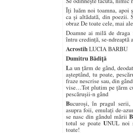
Se odihnește tăcută, nimic 
Îți luăm noi toamna, apoi ș
ca și altădată, din poezii.
obraz De toate cele, mai ale
Doamne ai milă de draga n
întru credință, se-ndreaptă
Acrostih
LUCIA BARBU
Dumitru Bădiță
L
a un țărm de gând, deodat
așteptând, tu poate, pescă
fraze nescrise sau, din gân
vise…Tot plutim pe țărm c
pescărușii-n gând
B
ucuroși, în pragul serii
asupra foii, emulați de-azu
se nasc din gândul mării
U
totul se poate
NUL noi 
toate!