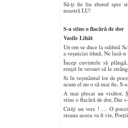
Să-ți fie lin zborul spre s
noastră LU!
S-a stins o flacără de dor
Vasile Lihăt
Un om se duce la odihnă Sc
a veșniciei tihnă, Ne lasă-n 
Încep cuvintele să plângă
reușit în versuri să le strâ
Si în veșmântul lor de poez
acum el nu o să mai fie, S-a
A mai plecat un visător, Ș
stins o flacără de dor, Dar 
Citiți un vers ! … O poezie
steaua aceea va fi vie, Poeț