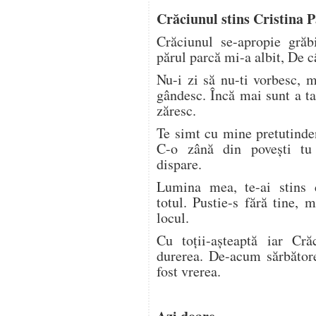
Crăciunul stins Cristina 
Crăciunul se-apropie grăbi
părul parcă mi-a albit, De c
Nu-i zi să nu-ti vorbesc, 
gândesc. Încă mai sunt a ta
zăresc.
Te simt cu mine pretutinde
C-o zână din povești tu 
dispare.
Lumina mea, te-ai stins d
totul. Pustie-s fără tine,
locul.
Cu toții-așteaptă iar Cr
durerea. De-acum sărbător
fost vrerea.