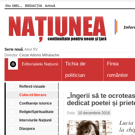
Din 1881…
REDACȚIA
Arhivă
Serie nouă
, Anul XV
Director:
Cezar Adonis Mihalache
Tichia de
Firea
Editorialele Națiunii
politician
românilor
Reflexii vizuale
„Îngerii să te ocroteas
Colocvii literare
dedicat poetei și prie
Confluenţe istorice
Religie/Spiritualitate
Data:
10 decembrie 2016
Interviurile Naţiunii
Lucia 
la chi
Diaspora