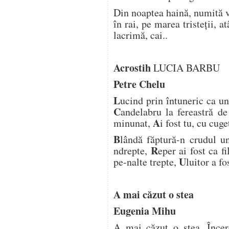
Din noaptea haină, numită ve
în rai, pe marea tristeții, a
lacrimă, cai..
Acrostih
LUCIA BARBU
Petre Chelu
L
ucind prin întuneric ca un
C
andelabru la fereastră de
A
minunat,
i fost tu, cu cuge
B
lândă făptură-n crudul u
R
ndrepte,
eper ai fost ca 
U
pe-nalte trepte,
luitor a fo
A mai căzut o stea
Eugenia Mihu
A mai căzut o stea. Înce