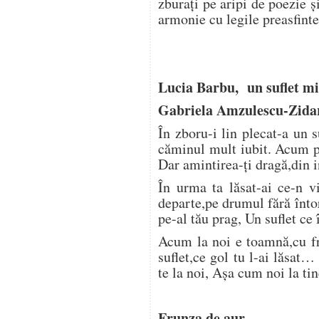
zburaţi pe aripi de poezie şi
armonie cu legile preasfin
Lucia Barbu, un suflet m
Gabriela Amzulescu-Zida
În zboru-i lin plecat-a un 
căminul mult iubit. Acum pu
Dar amintirea-ți dragă,din i
În urma ta lăsat-ai ce-n v
departe,pe drumul fără întor
pe-al tău prag, Un suflet ce 
Acum la noi e toamnă,cu fri
suflet,ce gol tu l-ai lăsat
te la noi, Așa cum noi la ti
Frunza de aur