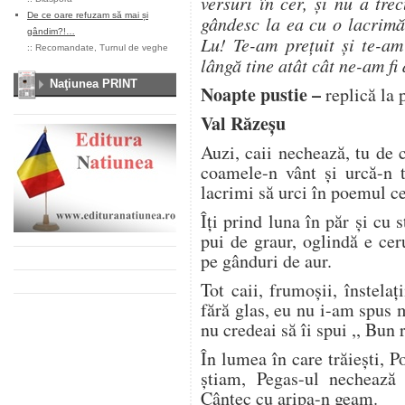
versuri în cer, și nu a tr
De ce oare refuzam să mai și
gândesc la ea cu o lacrimă 
gândim?!…
Lu! Te-am prețuit și te-am
::
Recomandate
,
Turnul de veghe
lângă tine atât cât ne-am fi 
Naţiunea PRINT
Noapte pustie –
replică la
Val Răzeşu
Auzi, caii nechează, tu de 
coamele-n vânt şi urcă-n t
lacrimi să urci în poemul ce
Îți prind luna în păr şi cu s
pui de graur, oglindă e cer
pe gânduri de aur.
Tot caii, frumoşii, înstela
fără glas, eu nu i-am spus mă
nu credeai să îi spui ,, Bu
În lumea în care trăieşti, P
ştiam, Pegas-ul nechează 
Cântec cu aripa-n geam.