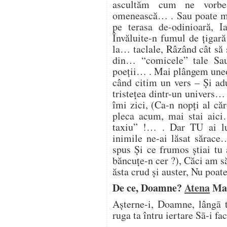
ascultăm cum ne vorbeş
omenească… . Sau poate me
pe terasa de-odinioară, Ia
Învăluite-n fumul de ţigar
la… taclale, Râzând cât să s
din… “comicele” tale Sau
poeţii… . Mai plângem uneor
când citim un vers – Şi adu
tristeţea dintr-un univers…
îmi zici, (Ca-n nopţi al că
pleca acum, mai stai aic
taxiu” !… . Dar TU ai l
inimile ne-ai lăsat sărac
spus Şi ce frumos ştiai tu
băncuţe-n cer ?), Căci am s
ăsta crud şi auster, Nu poa
De ce, Doamne?
Atena
Ma
Aşterne-i, Doamne, lângā t
ruga ta întru iertare Sā-i fa