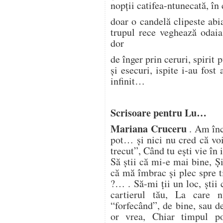
nopții catifea-ntunecată, în 
doar o candelă clipeste ab
trupul rece veghează odai
dor
de înger prin ceruri, spirit 
și esecuri, ispite i-au fost
infinit…
Scrisoare pentru Lu…
Mariana Cruceru
. Am înc
pot… şi nici nu cred că vo
trecut”, Când tu eşti vie î
Să ştii că mi-e mai bine, Ş
că mă îmbrac şi plec spre 
?… . Să-mi ţii un loc, ştii
cartierul tău, La care n
“forfecând”, de bine, sau 
or vrea, Chiar timpul p