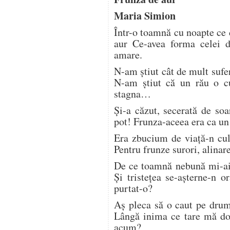
Maria Simion
Într-o toamnă cu noapte ce 
aur Ce-avea forma celei 
amare.
N-am știut cât de mult sufe
N-am știut că un rău o cu
stagna…
Și-a căzut, secerată de so
pot! Frunza-aceea era ca un
Era zbucium de viață-n cul
Pentru frunze surori, alinare
De ce toamnă nebună mi-ai 
Și tristețea se-așterne-n 
purtat-o?
Aș pleca să o caut pe drum
Lângă inima ce tare mă do
acum?