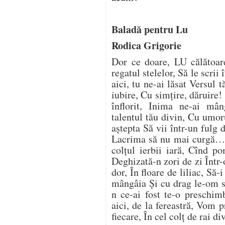
Baladă pentru Lu
Rodica Grigorie
Dor ce doare, LU călătoar
regatul stelelor, Să le scrii
aici, tu ne-ai lăsat Versul 
iubire, Cu simțire, dăruire! 
înflorit, Inima ne-ai mân
talentul tău divin, Cu umor
aștepta Să vii într-un fulg 
Lacrima să nu mai curgă… 
colțul ierbii iară, Cînd pom
Deghizată-n zori de zi Într-o
dor, În floare de liliac, Să
mângâia Și cu drag le-om s
n ce-ai fost te-o preschim
aici, de la fereastră, Vom p
fiecare, În cel colț de rai 