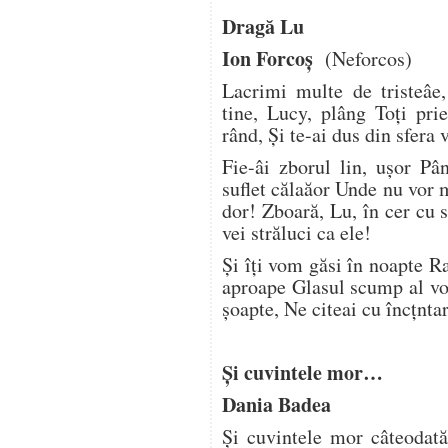
Dragă Lu
Ion Forcoş
(Neforcos)
Lacrimi multe de tristeâe,
tine, Lucy, plâng Toți prie
rând, Și te-ai dus din sfera 
Fie-âi zborul lin, ușor Pâ
suflet călaăor Unde nu vor m
dor! Zboară, Lu, în cer cu
vei străluci ca ele!
Și îți vom găsi în noapte Ra
aproape Glasul scump al voc
șoapte, Ne citeai cu încțnta
Și cuvintele mor…
Dania Badea
Și cuvintele mor câteodată