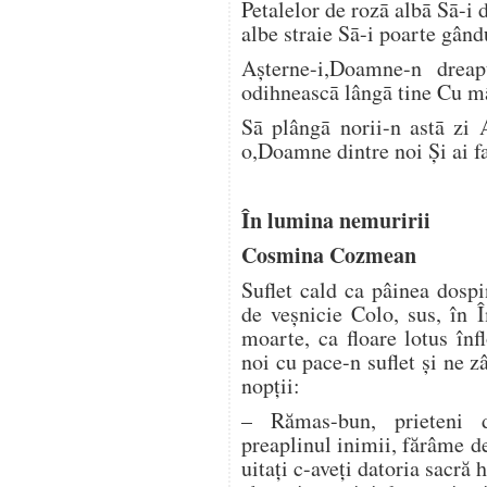
Petalelor de rozā albā Sā-i 
albe straie Sā-i poarte gâ
Aşterne-i,Doamne-n dreap
odihneascā lângā tine Cu mâ
Sā plângā norii-n astā zi 
o,Doamne dintre noi Şi ai fa
În lumina nemuririi
Cosmina Cozmean
Suflet cald ca pâinea dospi
de veşnicie Colo, sus, în 
moarte, ca floare lotus înf
noi cu pace-n suflet şi ne 
nopţii:
– Rămas-bun, prieteni 
preaplinul inimii, fărâme de
uitaţi c-aveţi datoria sacră 