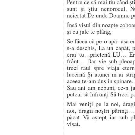
Pentru ce să mai fiu când ș
sunt și știu nenorocul, N
neiertat De unde Doamne pu
Însă visul din noapte coboa
și cu jale te plâng,
Se făcea că pe-o apă- așa e
s-a deschis, La un capăt, pr
erai tu…prietenă LU… Er
frânt… Dar vie sub pleoap
treci râul spre viața ete
lucernă Și-atunci m-ai stri
aceea te-am dus în spinare
Sau ani am nebuni, ce-n ja
puteai să înfrunți Să treci
Mai veniți pe la noi, drag
noi, dragii noștri părinți
păcat Vă aștept iar sub
visat.