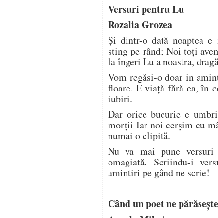
Versuri pentru Lu
Rozalia Grozea
Și dintr-o dată noaptea e 
sting pe rând; Noi toți av
la îngeri Lu a noastra, dra
Vom regăsi-o doar in amint
floare. E viață fără ea, în c
iubiri.
Dar orice bucurie e umbri
morții Iar noi cerșim cu mâ
numai o clipită.
Nu va mai pune versuri
omagiată. Scriindu-i vers
amintiri pe gând ne scrie!
Când un poet ne părăsește