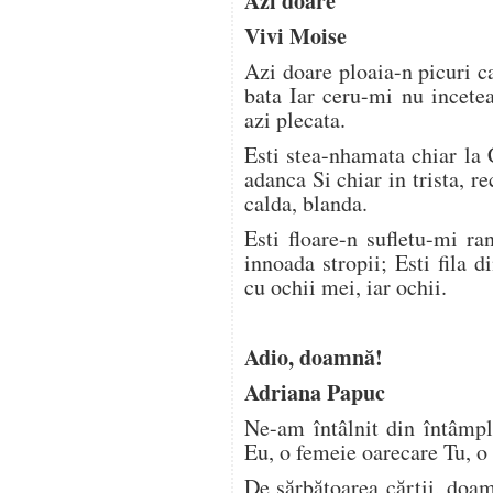
Azi doare
Vivi Moise
Azi doare ploaia-n picuri c
bata Iar ceru-mi nu incetea
azi plecata.
Esti stea-nhamata chiar la 
adanca Si chiar in trista, r
calda, blanda.
Esti floare-n sufletu-mi r
innoada stropii; Esti fila di
cu ochii mei, iar ochii.
Adio, doamnă!
Adriana Papuc
Ne-am întâlnit din întâmpl
Eu, o femeie oarecare Tu, o 
De sărbătoarea cărții, doa