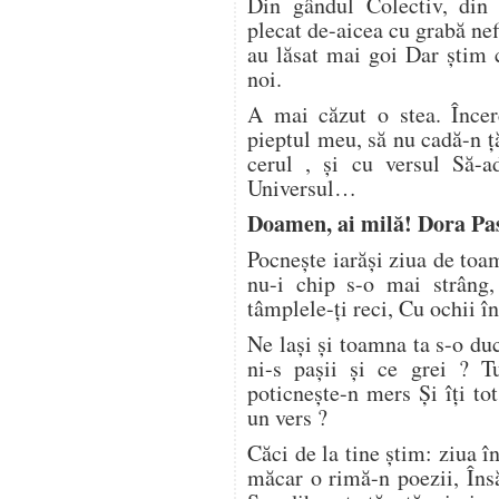
Din gândul Colectiv, din
plecat de-aicea cu grabă nefi
au lăsat mai goi Dar știm c
noi.
A mai căzut o stea. Înce
pieptul meu, să nu cadă-n ț
cerul , și cu versul Să-a
Universul…
Doamen, ai milă! Dora Pa
Pocnește iarăși ziua de toa
nu-i chip s-o mai strâng,
tâmplele-ți reci, Cu ochii înc
Ne lași și toamna ta s-o du
ni-s pașii și ce grei ? 
poticnește-n mers Și îți to
un vers ?
Căci de la tine știm: ziua î
măcar o rimă-n poezii, Însă