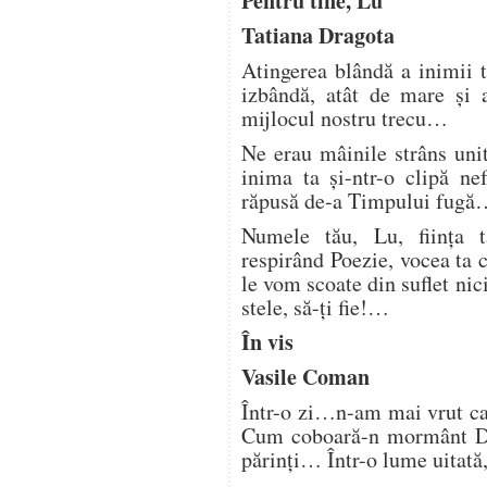
Pentru tine, Lu
Tatiana Dragota
Atingerea blândă a inimii t
izbândă, atât de mare şi a
mijlocul nostru trecu…
Ne erau mâinile strâns uni
inima ta şi-ntr-o clipă ne
răpusă de-a Timpului fugă
Numele tău, Lu, fiinţa t
respirând Poezie, vocea ta 
le vom scoate din suflet ni
stele, să-ţi fie!…
În vis
Vasile Coman
Într-o zi…n-am mai vrut ca
Cum coboară-n mormânt Dra
părinți… Într-o lume uitată, 