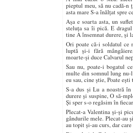
pieptul meu, să nu cadă-n ț
asta mare S-a înălțat spre ce
Așa e soarta asta, un suflet
steluța sa îi pică. E dragu
tine A însemnat durere, și l
Ori poate că-i soldatul ce
luptă și-i fără mângâier
moarte-și duce Calvarul nepu
Sau nu, poate-i bogatul ce
multe din somnul lung nu-l
eu sau, cine știe, Poate ești
S-a dus și Lu a noastră în 
durere și suspine, O să-mpl
Și sper s-o regăsim în fiecar
Plecat-a Valentina și-și pic
gândurile mele. Plecat-au și
au topit și-au curs, dar care