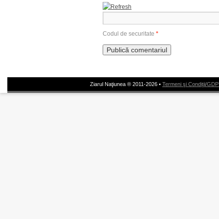
Codul de securitate
*
Ziarul Naţiunea ® 2011-2026 •
Termeni şi Condiţii/GD