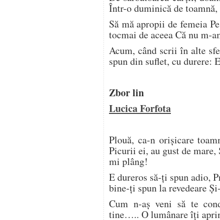
Într-o duminică de toamnă,
Să mă apropii de femeia Pe
tocmai de aceea Că nu m-am
Acum, când scrii în alte sfe
spun din suflet, cu durere: 
Zbor lin
Lucica Forfota
Plouă, ca-n orişicare toam
Picurii ei, au gust de mare, 
mi plâng!
E dureros să-ţi spun adio, 
bine-ţi spun la revedeare Ş
Cum n-aş veni să te con
tine….. O lumânare îţi aprin