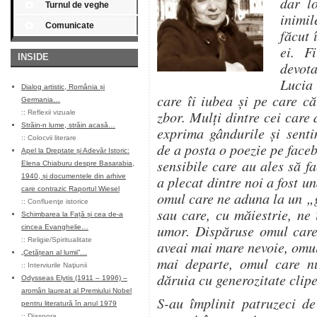
dar lo
Turnul de veghe
inimi
Comunicate
făcut 
ei. F
INSIDE
devot
Lucia 
Dialog artistic, România și
care îi iubea și pe care că
Germania…
zbor. Mulți dintre cei care 
::
Reflexii vizuale
Străin-n lume, străin acasă…
exprima gândurile și senti
::
Colocvii literare
de a posta o poezie pe faceb
Apel la Dreptate și Adevăr Istoric:
sensibile care au ales să f
Elena Chiaburu despre Basarabia,
1940, și documentele din arhive
a plecat dintre noi a fost u
care contrazic Raportul Wiesel
omul care ne aduna la un „g
::
Confluenţe istorice
sau care, cu măiestrie, ne 
Schimbarea la Față și cea de-a
umor. Dispăruse omul care
cincea Evanghelie…
::
Religie/Spiritualitate
aveai mai mare nevoie, omu
„Cetățean al lumii”…
mai departe, omul care nu
::
Interviurile Naţiunii
dăruia cu generozitate clipe
Odysseas Elytis (1911 – 1996) –
aromân laureat al Premiului Nobel
S-au împlinit patruzeci d
pentru literatură în anul 1979
::
Diaspora