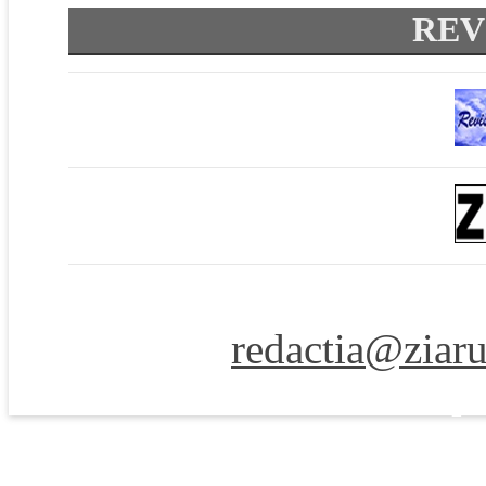
REV
Ziarul Naţiunea ® 2011-2
• Contact:
redactia@ziaru
de p