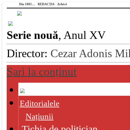
Din 1881…
REDACȚIA
Arhivă
Serie nouă
, Anul XV
Director:
Cezar Adonis Mi
Sari la conținut
Editorialele
Națiunii
Tichia de politician