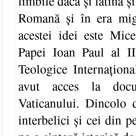
limbile dacă şi latină ş
Romană şi în era migr
acestei idei este Mice
Papei Ioan Paul al I
Teologice Internaţion
avut acces la docu
Vaticanului. Dincolo d
interbelici şi cei din 