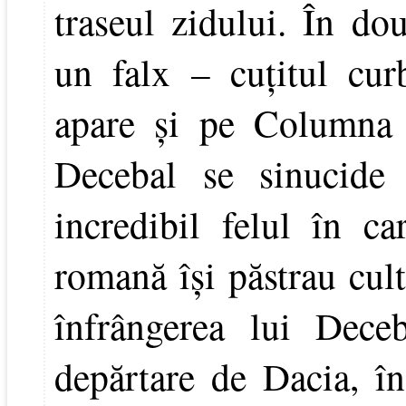
traseul zidului. În dou
un falx – cuţitul curb
apare şi pe Columna 
Decebal se sinucide
incredibil felul în ca
romană îşi păstrau cult
înfrângerea lui Dec
depărtare de Dacia, î