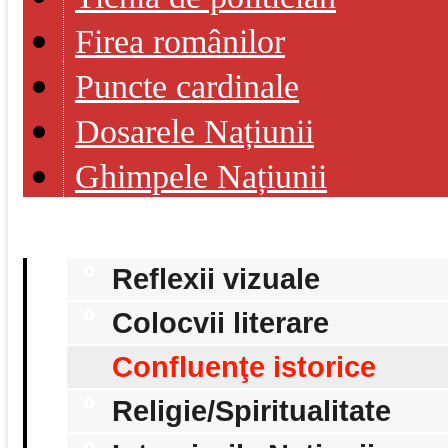
Firea românilor
Puncte cardinale
Dosarele Națiunii
Ghimpele Națiunii
Reflexii vizuale
Colocvii literare
Confluenţe istorice
Religie/Spiritualitate