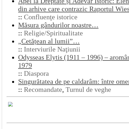
Apel la Dreptate și Adevăr Istoric: El
din arhive care contrazic Raportul Wie
::
Confluenţe istorice
Măsura gândurilor noastre…
::
Religie/Spiritualitate
„Cetățean al lumii”…
::
Interviurile Naţiunii
Odysseas Elytis (1911 – 1996) – aromân 
1979
::
Diaspora
Singurătatea de pe caldarâm: între ome
::
Recomandate
,
Turnul de veghe
Naţiunea PRINT