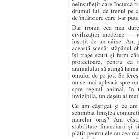
neînsuflețit care încurcă tr
drumul lui, de trenul pe c
de întârziere care l-ar pute
Dar ironia cea mai dure
civilizației moderne — a
însoțit de un câine. Am 
această scenă: stăpânul o
își trage scurt și ferm câi
protectoare, pentru ca 
animalului să atingă haina
omului de pe jos. Se fere
nu se mai apleacă spre o
spre regnul animal, în 
invizibilă, un deșeu al met
Ce am câștigat și ce am
schimbat liniștea comunită
marelui oraș? Am câșt
stabilitate financiară și
plătit pentru ele cu cea