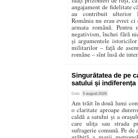
luați prizonieri de ruși, c
angajament de fidelitate că
au contribuit ulterior
România nu erau evrei ci d
armata română. Pentru n
negativism, închei fără ni
și argumentele istoricilor 
militarilor – față de ase
române – sînt însă de inter
Singurătatea de pe c
satului și indiferenț
Data:
5 august 2026
Am trăit în două lumi compl
o claritate aproape durer
caldă a satului și a oraș
care ulița sau strada p
sufragerie comună. Pe de al
grăbită a marii metropo