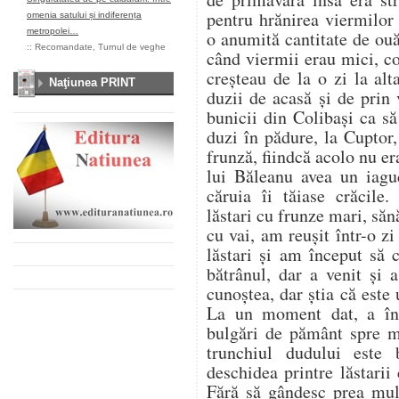
pentru hrănirea viermilor
omenia satului și indiferența
metropolei…
o anumită cantitate de ou
::
Recomandate
,
Turnul de veghe
când viermii erau mici, co
creșteau de la o zi la al
Naţiunea PRINT
duzii de acasă și de prin
bunicii din Colibași ca s
duzi în pădure, la Cuptor
frunză, fiindcă acolo nu er
lui Băleanu avea un iag
căruia îi tăiase crăcile.
lăstari cu frunze mari, săn
cu vai, am reușit într-o z
lăstari și am început să
bătrânul, dar a venit și
cunoștea, dar știa că este u
La un moment dat, a înc
bulgări de pământ spre 
trunchiul dudului este
deschidea printre lăstarii
Fără să gândesc prea mul