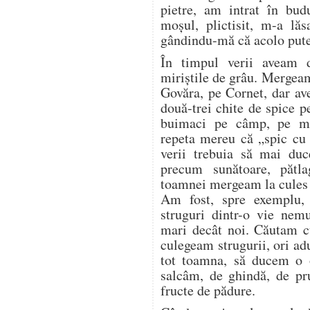
pietre, am intrat în bud
moșul, plictisit, m-a lăs
gândindu-mă că acolo pute
În timpul verii aveam 
miriștile de grâu. Mergea
Govăra, pe Cornet, dar a
două-trei chite de spice p
buimaci pe câmp, pe mir
repeta mereu că „spic cu 
verii trebuia să mai duc
precum sunătoare, pătl
toamnei mergeam la cules d
Am fost, spre exemplu,
struguri dintr-o vie nem
mari decât noi. Căutam cu
culegeam strugurii, ori a
tot toamna, să ducem o o
salcâm, de ghindă, de pr
fructe de pădure.