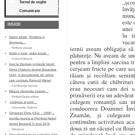
„șco
Turnul de veghe
învăț
Comunicate
munce
este 
INSIDE
unei 
în t
Dialog artistic, România și
vaca
Germania…
iernii aveam obligația s
::
Reflexii vizuale
pădurețe. Nu aveam de un
Străin-n lume, străin acasă…
::
Colocvii literare
pentru a împlini sarcina tr
Apel la Dreptate și Adevăr Istoric:
cerșeam fructe pe care ace
Elena Chiaburu despre Basarabia,
tăiam și recoltam seminț
1940, și documentele din arhive
câteva cutii de chibritur
care contrazic Raportul Wiesel
::
Confluenţe istorice
erau necesari cam doi s
Măsura gândurilor noastre…
primăverii era un adevărat
::
Religie/Spiritualitate
culegem romaniță sau m
„Cetățean al lumii”…
conducerea Doamnei Învă
::
Interviurile Naţiunii
Znamăn, și culegeam 
Odysseas Elytis (1911 – 1996) –
aromân laureat al Premiului Nobel
continuăm activitatea aca
pentru literatură în anul 1979
doua zi un săcuiel cu flo
::
Diaspora
de primăvară însă era st
Singurătatea de pe caldarâm: între