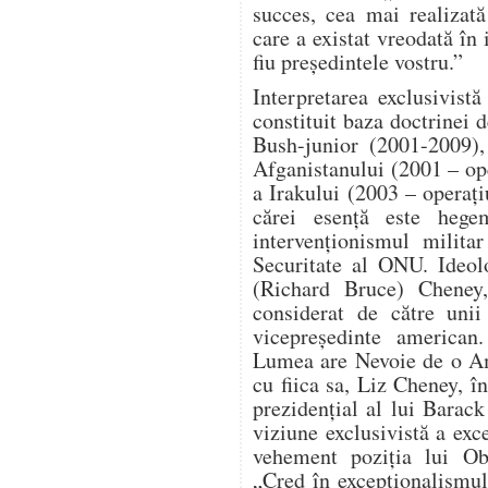
succes, cea mai realizat
care a existat vreodată în 
fiu președintele vostru.”
Interpretarea exclusivist
constituit baza doctrinei d
Bush-junior (2001-2009),
Afganistanului (2001 – o
a Irakului (2003 – operaț
cărei esență este hege
intervenționismul milita
Securitate al ONU. Ideol
(Richard Bruce) Cheney, 
considerat de către unii
vicepreședinte american
Lumea are Nevoie de o Am
cu fiica sa, Liz Cheney, î
prezidențial al lui Bara
viziune exclusivistă a ex
vehement poziția lui Ob
„Cred în excepționalismu