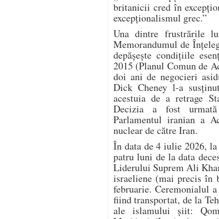
britanicii cred în excepțio
excepționalismul grec.”
Una dintre frustrările 
Memorandumul de Înțelege
depășește condițiile esen
2015 (Planul Comun de Ac
doi ani de negocieri asi
Dick Cheney l-a susținu
acestuia de a retrage S
Decizia a fost urmată
Parlamentul iranian a Ac
nuclear de către Iran.
În data de 4 iulie 2026, l
patru luni de la data dec
Liderului Suprem Ali Kham
israeliene (mai precis în
februarie. Ceremonialul a d
fiind transportat, de la Teh
ale islamului șiit: Qom