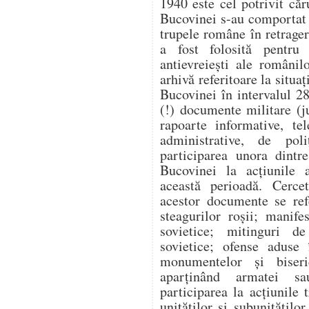
1940 este cel potrivit căr
Bucovinei s-au comportat v
trupele române în retragere
a fost folosită pentru a
antievreiești ale românil
arhivă referitoare la situaț
Bucovinei în intervalul 2
(!) documente militare (j
rapoarte informative, te
administrative, de poli
participarea unora dintr
Bucovinei la acțiunile a
această perioadă. Cercet
acestor documente se ref
steagurilor roșii; manife
sovietice; mitinguri d
sovietice; ofense aduse 
monumentelor și biseri
aparținând armatei sau
participarea la acțiunile
unităților și subunitățilo