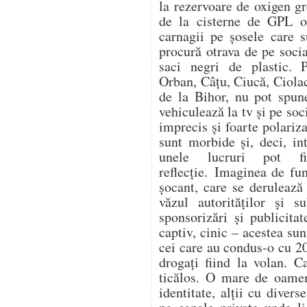
la rezervoare de oxigen gr
de la cisterne de GPL op
carnagii pe șosele care s
procură otrava de pe soc
saci negri de plastic. 
Orban, Câțu, Ciucă, Ciol
de la Bihor, nu pot spune
vehiculează la tv și pe soc
imprecis și foarte polariza
sunt morbide și, deci, in
unele lucruri pot f
reflecție. Imaginea de fu
șocant, care se derulează
văzul autorităților și s
sponsorizări și publicitat
captiv, cinic – acestea su
cei care au condus-o cu 20
drogați fiind la volan. C
ticălos. O mare de oamen
identitate, alții cu divers