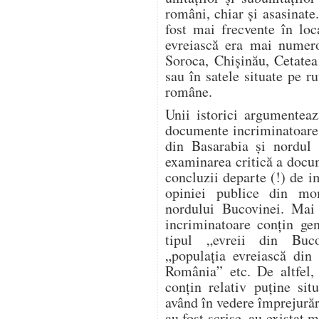
români, chiar și asasinate
fost mai frecvente în loc
evreiască era mai numero
Soroca, Chișinău, Cetatea
sau în satele situate pe ru
române.
Unii istorici argumente
documente incriminatoare re
din Basarabia și nordul 
examinarea critică a docu
concluzii departe (!) de i
opiniei publice din mo
nordului Bucovinei. Mai 
incriminatoare conțin gen
tipul „evreii din Buco
„populația evreiască din 
România” etc. De altfel, 
conțin relativ puține sit
având în vedere împrejură
au fost scrise, au existat m