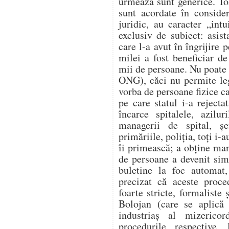
urmează sunt generice. Toa
sunt acordate în conside
juridic, au caracter „int
exclusiv de subiect: asist
care l-a avut în îngrijire 
milei a fost beneficiar de
mii de persoane. Nu poate 
ONG), căci nu permite legi
vorba de persoane fizice ca
pe care statul i-a reject
încarce spitalele, azilur
managerii de spital, șe
primăriile, poliția, toți i-
îi primească; a obține man
de persoane a devenit sim
buletine la foc automat,
precizat că aceste proce
foarte stricte, formaliste 
Bolojan (care se aplică 
industriaș al mizerico
procedurile respective