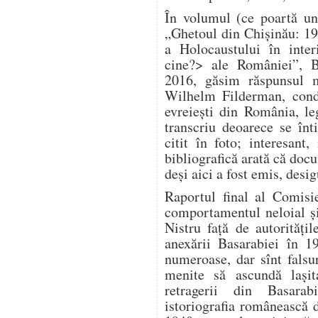
În volumul (ce poartă un
„Ghetoul din Chișinău: 1
a Holocaustului în inter
cine?> ale României”, B
2016, găsim răspunsul m
Wilhelm Filderman, condu
evreiești din România, le
transcriu deoarece se înt
citit în foto; interesan
bibliografică arată că doc
deși aici a fost emis, desig
Raportul final al Comisi
comportamentul neloial și 
Nistru față de autorităț
anexării Basarabiei în 1
numeroase, dar sînt falsuri
menite să ascundă lași
retragerii din Basara
istoriografia românească 