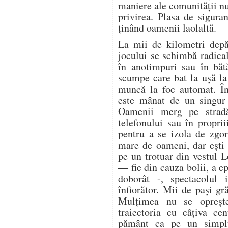
maniere ale comunității n
privirea. Plasa de sigura
ținând oamenii laolaltă.
La mii de kilometri depă
jocului se schimbă radica
în anotimpuri sau în bătă
scumpe care bat la ușă la 
muncă la foc automat. În
este mânat de un singur 
Oamenii merg pe stradă
telefonului sau în proprii
pentru a se izola de zgo
mare de oameni, dar ești 
pe un trotuar din vestul 
— fie din cauza bolii, a ep
doborât -, spectacolul i
înfiorător. Mii de pași gr
Mulțimea nu se oprește.
traiectoria cu câțiva ce
pământ ca pe un simplu