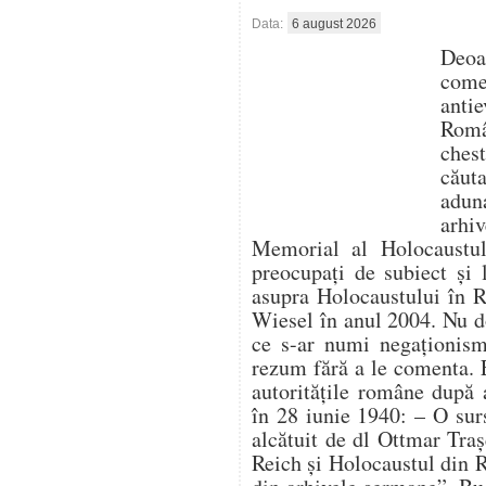
Data:
6 august 2026
Deo
com
antie
Român
ches
căut
aduna
arhi
Memorial al Holocaustulu
preocupați de subiect și 
asupra Holocaustului în 
Wiesel în anul 2004. Nu d
ce s-ar numi negaționism 
rezum fără a le comenta. 
autoritățile române după 
în 28 iunie 1940: – O su
alcătuit de dl Ottmar Traș
Reich și Holocaustul din