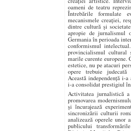
creației artistice. Intervi
oameni de teatru reprezi
Întrebările formulate e
mecanismele creației, resp
dintre cultură și societa
apropie de jurnalismul o
Germania în perioada inter
conformismul intelectual
provincialismul cultural 
marile curente europene. 
estetice, nu pe atacuri per
opere trebuie judecată e
Această independență i-a 
i-a consolidat prestigiul î
Activitatea jurnalistică 
promovarea modernismului.
și încurajează experiment
sincronizării culturii ro
analizează operele unor a
publicului transformări