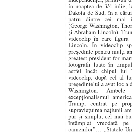
în noaptea de 3/4 iulie,
Dakota de Sud, în a cărui
patru dintre cei mai i
(George Washington, Thom
și Abraham Lincoln). Trum
videoclip în care figura
Lincoln. În videoclip s
președinte pentru mulți an
greatest president for ma
fotografii luate în timpu
astfel încât chipul lui
videoclip, după cel al lu
președintelui a avut loc a
Washington. Ambele 
excepționalismul america
Trump, centrat pe propr
supraviețuirea națiunii a
pur și simplu, cel mai bu
întâmplat vreodată pe
oamenilor”… „Statele Uni