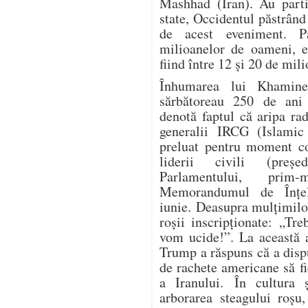
Mashhad (Iran). Au parti
state, Occidentul păstrând
de acest eveniment. P
milioanelor de oameni, es
fiind între 12 și 20 de mil
Înhumarea lui Khamine
sărbătoreau 250 de ani 
denotă faptul că aripa ra
generalii IRCG (Islamic
preluat pentru moment co
liderii civili (președ
Parlamentului, prim-
Memorandumul de Înțe
iunie. Deasupra mulțimilo
roșii inscripționate: „Tr
vom ucide!”. La această a
Trump a răspuns că a dispu
de rachete americane să fi
a Iranului. În cultura ș
arborarea steagului roșu