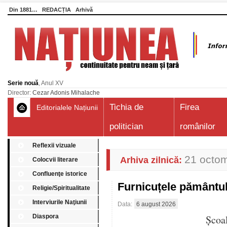
Din 1881…
REDACȚIA
Arhivă
Serie nouă
, Anul XV
Director:
Cezar Adonis Mihalache
Tichia de
Firea
Editorialele Națiunii
politician
românilor
Reflexii vizuale
21 octom
Arhiva zilnică:
Colocvii literare
Confluenţe istorice
Furnicuțele pământu
Religie/Spiritualitate
Interviurile Naţiunii
Data:
6 august 2026
Diaspora
Școa