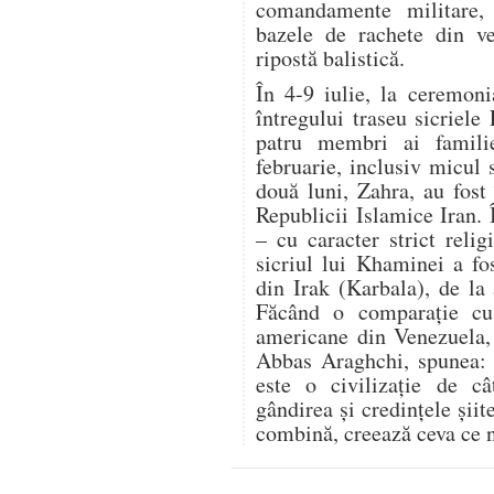
comandamente militare,
bazele de rachete din ve
ripostă balistică.
În 4-9 iulie, la ceremon
întregului traseu sicriele
patru membri ai famili
februarie, inclusiv micul 
două luni, Zahra, au fost 
Republicii Islamice Iran.
– cu caracter strict relig
sicriul lui Khaminei a fo
din Irak (Karbala), de la
Făcând o comparație cu r
americane din Venezuela, 
Abbas Araghchi, spunea: „
este o civilizație de c
gândirea și credințele șii
combină, creează ceva ce n