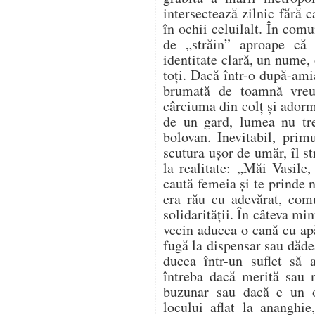
intersectează zilnic fără 
în ochii celuilalt. În comu
de „străin” aproape că
identitate clară, un nume, 
toți. Dacă într-o după-ami
brumată de toamnă vreu
cârciuma din colț și adorm
de un gard, lumea nu tr
bolovan. Inevitabil, prim
scutura ușor de umăr, îl s
la realitate: „Măi Vasile,
caută femeia și te prinde
era rău cu adevărat, com
solidarității. În câteva mi
vecin aducea o cană cu apă
fugă la dispensar sau dădea
ducea într-un suflet să
întreba dacă merită sau n
buzunar sau dacă e un 
locului aflat la ananghie