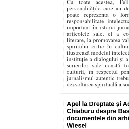
Cu toate acestea, Fel
personalitățile care au d
poate reprezenta o for
responsabilitate intelec
important în istoria jurn
articolele sale, el a co
literare, la promovarea va
spiritului critic în cult
ilustrează modelul intelect
instituție a dialogului și a
scrierilor sale constă t
culturii, în respectul p
jurnalismul autentic trebu
dezvoltarea spirituală a soc
Apel la Dreptate și A
Chiaburu despre Basa
documentele din arhi
Wiesel