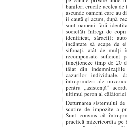
pe canale private unde l
banilor; crucile acelea de 
ascunde oameni care au dis
îi caută și acum, după zeci
sunt oameni fără identita
societăți întregi de copi
identificat, săracii); aut
încântate să scape de ei
sifonați, atât de mulți î
recompensate suficient p
funcționeze timp de 20 d
tăiat din indemnizațiile
cazurilor individuale, 
întreprinderi ale mizeric
pentru „asistență” acor
ultimul peron al călătoriei 
Deturnarea sistemului de 
scutire de impozite a pre
Sunt convins că întrepr
practică mizericordia pe 