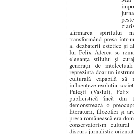
impo
jurna
pest
ziari
afirmarea spiritului 
transformând presa într-un
al dezbaterii estetice și a
lui Felix Aderca se rema
eleganța stilului și cura
generații de intelectua
reprezintă doar un instrume
culturală capabilă să
influențeze evoluția socie
Puiești (Vaslui), Felix 
publicistică încă din t
demonstrează o preocupa
literaturii, filozofiei și 
presa românească era domi
conservatorism cultural
discurs jurnalistic orienta