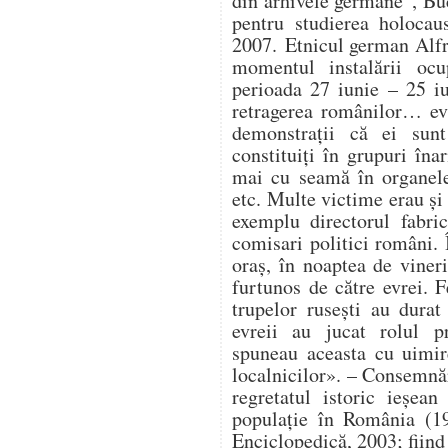
din arhivele germane”, Buc
pentru studierea holocau
2007. Etnicul german Alfr
momentul instalării ocup
perioada 27 iunie – 25 i
retragerea românilor… ev
demonstrații că ei sunt
constituiți în grupuri în
mai cu seamă în organele 
etc. Multe victime erau și 
exemplu directorul fabri
comisari politici români. 
oraș, în noaptea de vineri
furtunos de către evrei. F
trupelor rusești au durat 
evreii au jucat rolul pr
spuneau aceasta cu uimir
localnicilor». – Consemnă
regretatul istoric ieșe
populație în România (19
Enciclopedică, 2003; fiind