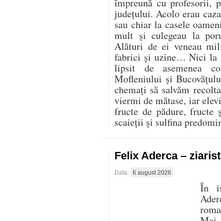
împreună cu profesorii, 
județului. Acolo erau cazaț
sau chiar la casele oamen
mult și culegeau la por
Alături de ei veneau mili
fabrici și uzine… Nici la
lipsit de asemenea co
Mofleniului și Bucovățul
chemați să salvăm recolt
viermi de mătase, iar elevi
fructe de pădure, fructe 
scaieții și sulfina predom
Felix Aderca – ziaris
Data:
6 august 2026
În i
Aderc
roman
Mai 