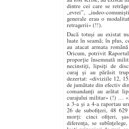
dintre cei care se retrăg
„evrei”, „iudeo-comuniș
generale erau o modalita
retragerii» (!!).
Dacă totuși au existat ma
luate în seamă; în plus, ce
au atacat armata română 
Oricum, potrivit Raportul
proporție însemnată milit
necinstiți, lipsiți de dis
curaj și au părăsit trup
dezertat: «diviziile 12, 1
de jumătate din efectiv di
comandanți au arătat lip
curajului militar» (!) … 
a 3-a și a 4-a raportau ur
26 de subofițeri, 48 629
morți: cinci ofițeri, șa
diferența, se subînțelege