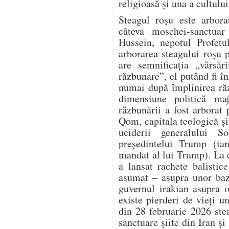
religioasă și una a cultului
Steagul roșu este arbora
câteva moschei-sanctuar 
Hussein, nepotul Profet
arborarea steagului roșu 
are semnificația „vărsăr
răzbunare”, el putând fi în
numai după împlinirea răz
dimensiune politică ma
răzbunării a fost arbora
Qom, capitala teologică și 
uciderii generalului S
președintelui Trump (ia
mandat al lui Trump). La 
a lansat rachete balistic
asumat – asupra unor baz
guvernul irakian asupra o
existe pierderi de vieți 
din 28 februarie 2026 ste
sanctuare șiite din Iran și