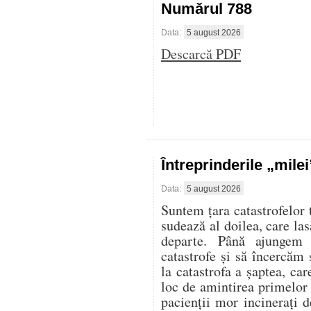
Numărul 788
Data:
5 august 2026
Descarcă PDF
Întreprinderile „mile
Data:
5 august 2026
Suntem țara catastrofelor 
sudează al doilea, care las
departe. Până ajungem 
catastrofe și să încercăm 
la catastrofa a șaptea, ca
loc de amintirea primelor
pacienții mor incinerați d