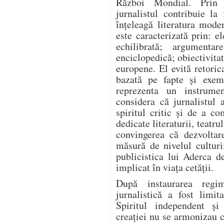
Război Mondial. Prin a
jurnalistul contribuie l
înțeleagă literatura mode
este caracterizată prin: el
echilibrată; argumentar
enciclopedică; obiectivitat
europene. El evită retoric
bazată pe fapte și exem
reprezenta un instrume
considera că jurnalistul 
spiritul critic și de a co
dedicate literaturii, teatrul
convingerea că dezvoltar
măsură de nivelul culturi
publicistica lui Aderca d
implicat în viața cetății.
După instaurarea regim
jurnalistică a fost limit
Spiritul independent și
creației nu se armonizau c