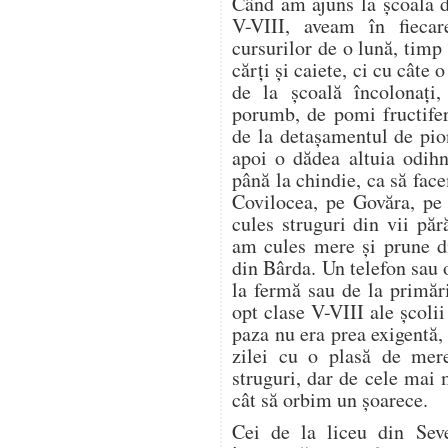
Când am ajuns la școala d
V-VIII, aveam în fieca
cursurilor de o lună, timp
cărți și caiete, ci cu câte
de la școală încolonați,
porumb, de pomi fructifer
de la detașamentul de pion
apoi o dădea altuia odih
până la chindie, ca să f
Covilocea, pe Govăra, pe
cules struguri din vii pă
am cules mere și prune di
din Bârda. Un telefon sau 
la fermă sau de la primări
opt clase V-VIII ale școli
paza nu era prea exigentă, 
zilei cu o plasă de mer
struguri, dar de cele mai
cât să orbim un șoarece.
Cei de la liceu din Seve