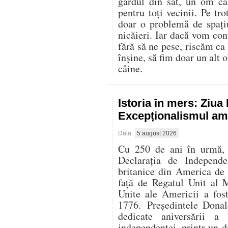
gardul din sat, un om că
pentru toți vecinii. Pe t
doar o problemă de spați
nicăieri. Iar dacă vom con
fără să ne pese, riscăm ca
înșine, să fim doar un alt o
câine.
Istoria în mers: Ziu
Excepționalismul ame
Data:
5 august 2026
Cu 250 de ani în urmă, l
Declarația de Independe
britanice din America de
față de Regatul Unit al 
Unite ale Americii a fos
1776. Președintele Donal
dedicate aniversării 
independenței, printr-un di