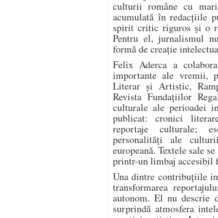
culturii române cu mari
acumulată în redacțiile pu
spirit critic riguros și o
Pentru el, jurnalismul n
formă de creație intelectua
Felix Aderca a colabora
importante ale vremii, p
Literar și Artistic, Ram
Revista Fundațiilor Rega
culturale ale perioadei i
publicat: cronici literar
reportaje culturale; es
personalități ale cultur
europeană. Textele sale se
printr-un limbaj accesibil 
Una dintre contribuțiile i
transformarea reportajulu
autonom. El nu descrie d
surprindă atmosfera intel