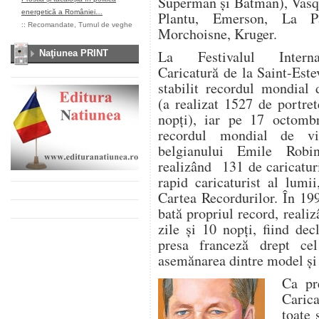
Superman şi Batman), Vasq
energetică a României…
Plantu, Emerson, La P
::
Recomandate
,
Turnul de veghe
Morchoisne, Kruger.
La Festivalul Intern
Naţiunea PRINT
Caricatură de la Saint-Este
stabilit recordul mondial 
(a realizat 1527 de portre
nopţi), iar pe 17 octomb
recordul mondial de vi
belgianului Emile Robin
realizând 131 de caricaturi
rapid caricaturist al lumi
Cartea Recordurilor. În 1995
bată propriul record, reali
zile şi 10 nopţi, fiind dec
presa franceză drept cel
asemănarea dintre model şi 
Ca pr
Caric
toate 