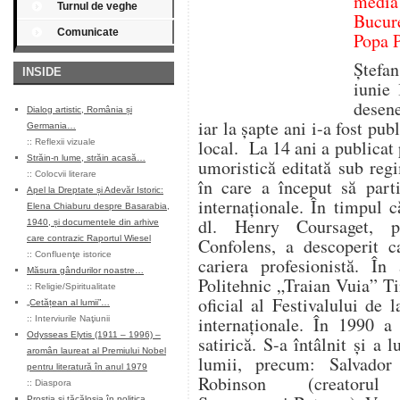
media
Turnul de veghe
Bucur
Comunicate
Popa 
Ştefa
INSIDE
iunie 
desene
Dialog artistic, România și
iar la șapte ani i-a fost pub
Germania…
local. La 14 ani a publicat 
::
Reflexii vizuale
Străin-n lume, străin acasă…
umoristică editată sub reg
::
Colocvii literare
în care a început să parti
Apel la Dreptate și Adevăr Istoric:
internaţionale. În timpul că
Elena Chiaburu despre Basarabia,
dl. Henry Coursaget, pr
1940, și documentele din arhive
care contrazic Raportul Wiesel
Confolens, a descoperit ca
::
Confluenţe istorice
cariera profesionistă. În
Măsura gândurilor noastre…
Politehnic „Traian Vuia” Ti
::
Religie/Spiritualitate
oficial al Festivalului de l
„Cetățean al lumii”…
internaţionale. În 1990 a
::
Interviurile Naţiunii
Odysseas Elytis (1911 – 1996) –
satirică. S-a întâlnit şi a 
aromân laureat al Premiului Nobel
lumii,
precum: Salvador 
pentru literatură în anul 1979
Robinson (creatorul 
::
Diaspora
Prostia și tăcăloșia în politica