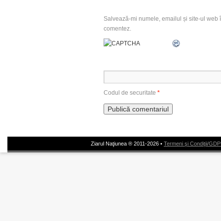
Salvează-mi numele, emailul și site-ul web î
comentez.
Codul de securitate
*
Ziarul Naţiunea ® 2011-2026 •
Termeni şi Condiţii/GD