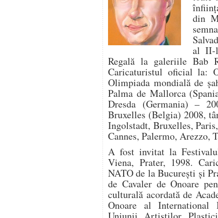
înfiin
din M
semnat
Salvad
al II-
Regală la galeriile Bab 
Caricaturistul ofi­cial la
Olimpiada mondială de şah
Palma de Mallorca (Spania)
Dresda (Germania) – 20
Bruxelles (Belgia) 2008, târ
Ingolstadt, Bruxelles, Paris
Cannes, Palermo, Arezzo, T
A fost invitat la Festival
Viena, Prater, 1998. Caric
NATO de la Bucureşti şi Pra
de Cavaler de Onoare pentr
culturală acordată de Ac
Onoare al International
Uniunii Artiştilor Plasti