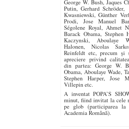
George W. Bush, Jaques Chi
Putin, Gerhard Schröder,
Kwasniewski, Günther Ver­
Prodi, Jose Manuel Bar
Ségolene Royal, Ahmet Ne
Barack Obama, Stephen H
Kaczynski, Aboulaye W
Halonen, Nicolas Sarko
Reinfeldt etc, precum şi s
apreciere privind calitate
din partea: George W. B
Obama, Aboulaye Wade, Ta
Stephen Harper, Jose M
Villepin etc.
A inventat POPA’S SHOW,
minut, fiind invitat la cele
pe glob (participarea la
Academia Română).