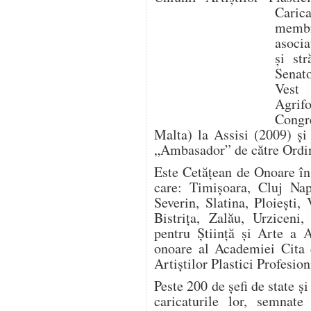
Caric
memb
asocia
şi str
Senat
Vest
Agri
Congr
Malta) la Assisi (2009) şi 
„Ambasador” de către Ordin
Este Cetăţean de Onoare în
care: Timişoara, Cluj Na
Severin, Slatina, Ploieşti
Bistriţa, Zalău, Urziceni
pentru Ştiinţă şi Arte a
onoare al Academiei Cita
Artiştilor Plastici Profesi
Peste 200 de şefi de state ş
caricaturile lor, semnat