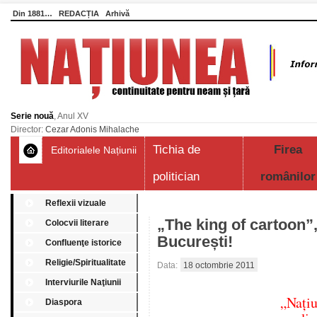
Din 1881…
REDACȚIA
Arhivă
Serie nouă
, Anul XV
Director:
Cezar Adonis Mihalache
Tichia de
Firea
Editorialele Națiunii
politician
românilor
Reflexii vizuale
„The king of cartoon”
Colocvii literare
București!
Confluenţe istorice
Religie/Spiritualitate
Data:
18 octombrie 2011
Interviurile Naţiunii
„Națiu
Diaspora