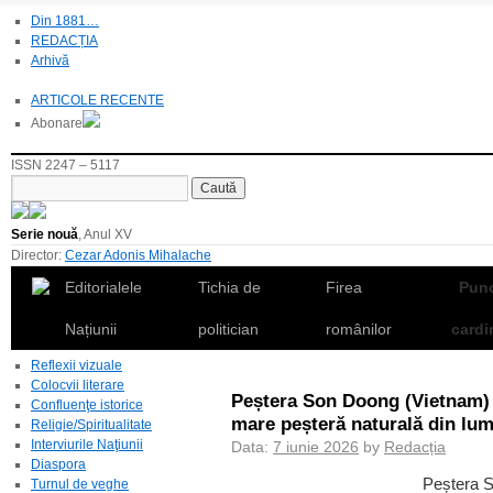
Din 1881…
REDACȚIA
Arhivă
ARTICOLE RECENTE
Abonare
ISSN 2247 – 5117
Serie nouă
, Anul XV
Director:
Cezar Adonis Mihalache
Editorialele
Tichia de
Firea
Pun
Națiunii
politician
românilor
cardi
Reflexii vizuale
Colocvii literare
Peștera Son Doong (Vietnam) 
Confluenţe istorice
mare peșteră naturală din lu
Religie/Spiritualitate
Interviurile Naţiunii
Data:
7 iunie 2026
by
Redacția
Diaspora
Peștera S
Turnul de veghe