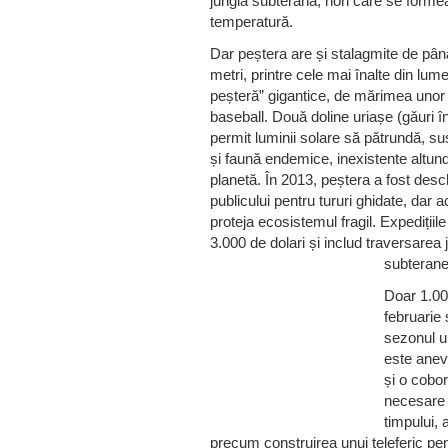
junglă subterană, nori care se formea
temperatură.
Dar peștera are și stalagmite de pân
metri, printre cele mai înalte din lume
peșteră” gigantice, de mărimea unor
baseball. Două doline uriașe (găuri î
permit luminii solare să pătrundă, su
și faună endemice, inexistente altun
planetă. În 2013, peștera a fost desc
publicului pentru tururi ghidate, dar a
proteja ecosistemul fragil. Expedițiil
3.000 de dolari și includ traversarea j
subterane
Doar 1.000
februarie
sezonul u
este anevo
și o cobor
necesare p
timpului, 
precum construirea unui teleferic pentr