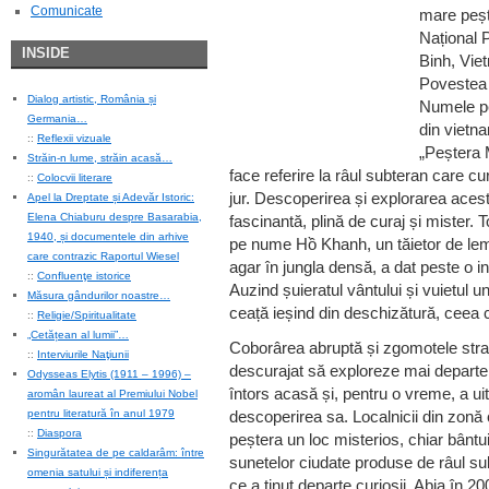
Comunicate
mare peșt
Național
INSIDE
Binh, Vie
Povestea 
Dialog artistic, România și
Numele pe
Germania…
din vietn
::
Reflexii vizuale
„Peștera M
Străin-n lume, străin acasă…
face referire la râul subteran care cu
::
Colocvii literare
jur. Descoperirea și explorarea aces
Apel la Dreptate și Adevăr Istoric:
Elena Chiaburu despre Basarabia,
fascinantă, plină de curaj și mister. 
1940, și documentele din arhive
pe nume Hồ Khanh, un tăietor de le
care contrazic Raportul Wiesel
agar în jungla densă, a dat peste o in
::
Confluenţe istorice
Auzind șuieratul vântului și vuietul u
Măsura gândurilor noastre…
ceață ieșind din deschizătură, ceea ce
::
Religie/Spiritualitate
„Cetățean al lumii”…
Coborârea abruptă și zgomotele stran
::
Interviurile Naţiunii
descurajat să exploreze mai departe
Odysseas Elytis (1911 – 1996) –
întors acasă și, pentru o vreme, a ui
aromân laureat al Premiului Nobel
pentru literatură în anul 1979
descoperirea sa. Localnicii din zonă
::
Diaspora
peștera un loc misterios, chiar bântu
Singurătatea de pe caldarâm: între
sunetelor ciudate produse de râul su
omenia satului și indiferența
ce a ținut departe curioșii. Abia în 2