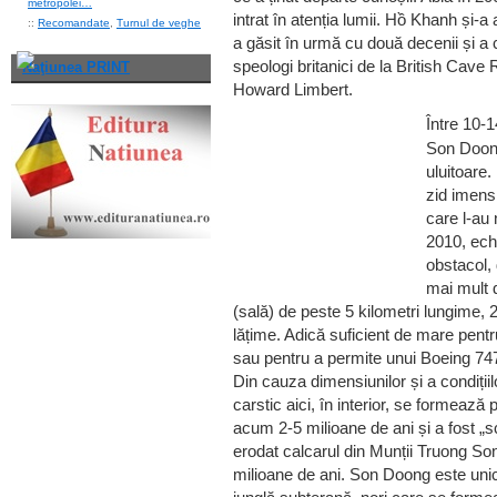
metropolei…
intrat în atenția lumii. Hồ Khanh și-a 
::
Recomandate
,
Turnul de veghe
a găsit în urmă cu două decenii și a 
speologi britanici de la British Cav
Naţiunea PRINT
Howard Limbert.
Între 10-1
Son Doong
uluitoare.
zid imens 
care l-au 
2010, echi
obstacol,
mai mult 
(sală) de peste 5 kilometri lungime, 
lățime. Adică suficient de mare pentr
sau pentru a permite unui Boeing 747 
Din cauza dimensiunilor și a condiți
carstic aici, în interior, se formează
acum 2-5 milioane de ani și a fost „
erodat calcarul din Munții Truong So
milioane de ani. Son Doong este unic