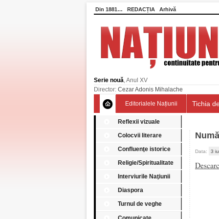
Din 1881…
REDACȚIA
Arhivă
Serie nouă
, Anul XV
Director:
Cezar Adonis Mihalache
Tichia de
Editorialele Națiunii
Reflexii vizuale
Numă
Colocvii literare
Confluenţe istorice
Data:
3 i
Religie/Spiritualitate
Descar
Interviurile Naţiunii
Diaspora
Turnul de veghe
Comunicate