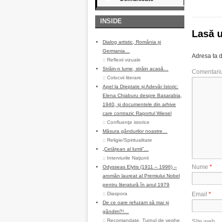
INSIDE
Lasă 
Dialog artistic, România și
Germania…
Adresa ta d
::
Reflexii vizuale
Străin-n lume, străin acasă…
Comentari
::
Colocvii literare
Apel la Dreptate și Adevăr Istoric:
Elena Chiaburu despre Basarabia,
1940, și documentele din arhive
care contrazic Raportul Wiesel
::
Confluenţe istorice
Măsura gândurilor noastre…
::
Religie/Spiritualitate
„Cetățean al lumii”…
::
Interviurile Naţiunii
Nume
*
Odysseas Elytis (1911 – 1996) –
aromân laureat al Premiului Nobel
pentru literatură în anul 1979
::
Diaspora
Email
*
De ce oare refuzam să mai și
gândim?!…
::
Recomandate
,
Turnul de veghe
Site web