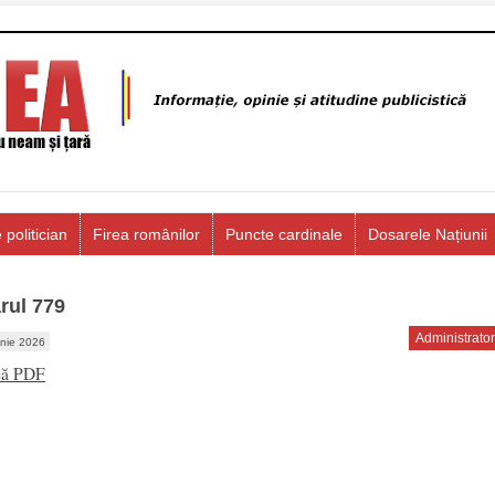
 politician
Firea românilor
Puncte cardinale
Dosarele Națiunii
rul 779
Administrator
unie 2026
că PDF