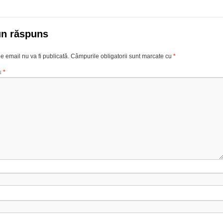
un răspuns
e email nu va fi publicată.
Câmpurile obligatorii sunt marcate cu
*
u
*