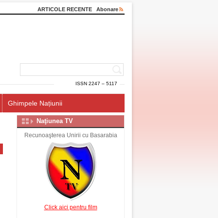
ARTICOLE RECENTE
Abonare
ISSN 2247 – 5117
Ghimpele Națiunii
Naţiunea TV
Recunoaşterea Unirii cu Basarabia
Click aici pentru film