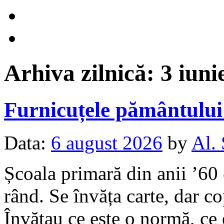
Arhiva zilnică:
3 iuni
Furnicuțele pământulu
Data:
6 august 2026
by
Al.
Școala primară din anii ’60 
rând. Se învăța carte, dar c
Învățau ce este o normă, ce 