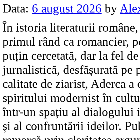
Data:
6 august 2026
by
Ale
În istoria literaturii române
primul rând ca romancier, poe
puțin cercetată, dar la fel de
jurnalistică, desfășurată pe 
calitate de ziarist, Aderca a
spiritului modernist în cul
într-un spațiu al dialogului i
și al confruntării ideilor. Pu
remarcă prin claritatea argum