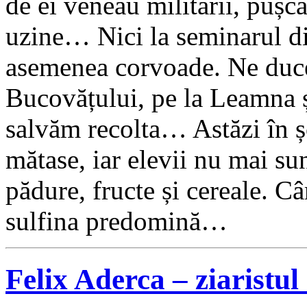
de ei veneau militarii, pușcă
uzine… Nici la seminarul di
asemenea corvoade. Ne duce
Bucovățului, pe la Leamna 
salvăm recolta… Astăzi în ș
mătase, iar elevii nu mai sun
pădure, fructe și cereale. Câ
sulfina predomină…
Felix Aderca – ziaristu