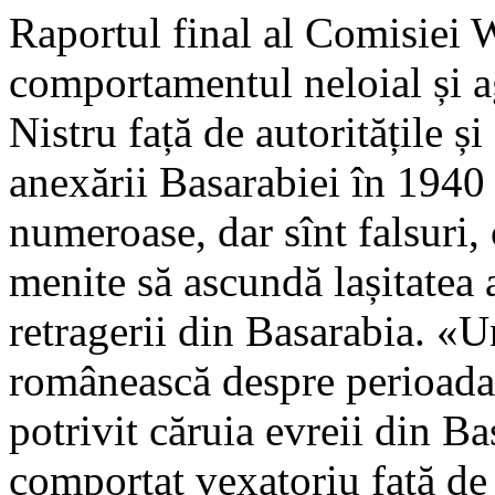
Raportul final al Comisiei W
comportamentul neloial și ag
Nistru față de autoritățile 
anexării Basarabiei în 1940 
numeroase, dar sînt falsuri, 
menite să ascundă lașitatea
retragerii din Basarabia. «U
românească despre perioada 
potrivit căruia evreii din B
comportat vexatoriu față de 