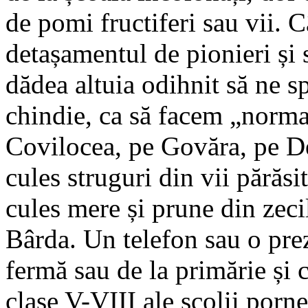
de pomi fructiferi sau vii. 
detașamentul de pionieri și s
dădea altuia odihnit să ne s
chindie, ca să facem „norm
Covilocea, pe Govăra, pe D
cules struguri din vii părăs
cules mere și prune din zecil
Bârda. Un telefon sau o prez
fermă sau de la primărie și 
clase V-VIII ale școlii porn