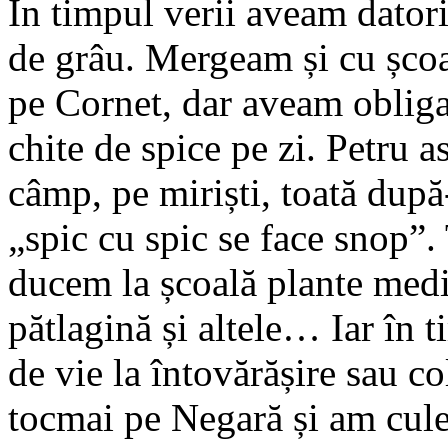
În timpul verii aveam datori
de grâu. Mergeam și cu șco
pe Cornet, dar aveam obliga
chite de spice pe zi. Petru 
câmp, pe miriști, toată dup
„spic cu spic se face snop”. 
ducem la școală plante medi
pătlagină și altele… Iar în
de vie la întovărășire sau c
tocmai pe Negară și am cule