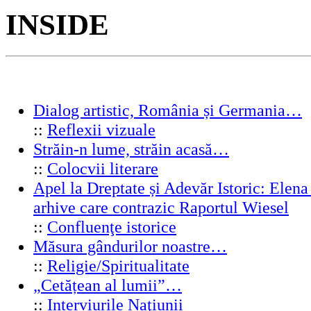
INSIDE
Dialog artistic, România și Germania…
::
Reflexii vizuale
Străin-n lume, străin acasă…
::
Colocvii literare
Apel la Dreptate și Adevăr Istoric: Elen
arhive care contrazic Raportul Wiesel
::
Confluenţe istorice
Măsura gândurilor noastre…
::
Religie/Spiritualitate
„Cetățean al lumii”…
::
Interviurile Naţiunii