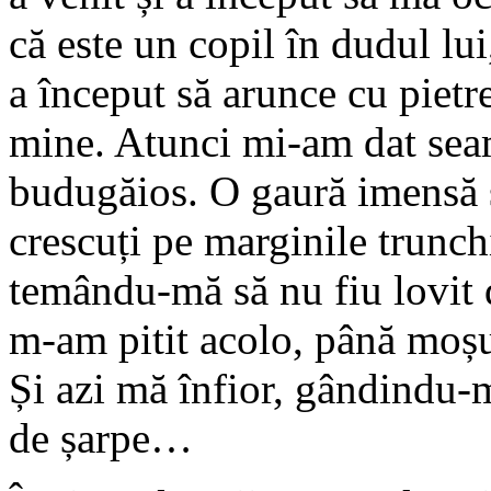
că este un copil în dudul lui
a început să arunce cu pietr
mine. Atunci mi-am dat seam
budugăios. O gaură imensă s
crescuți pe marginile trunch
temându-mă să nu fiu lovit d
m-am pitit acolo, până moșul,
Și azi mă înfior, gândindu-m
de șarpe…