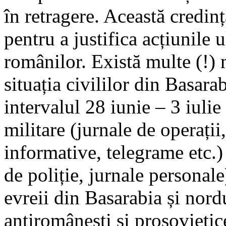
în retragere. Această credință
pentru a justifica acțiunile u
românilor. Există multe (!) m
situația civililor din Basar
intervalul 28 iunie – 3 iul
militare (jurnale de operații
informative, telegrame etc.) 
de poliție, jurnale personale
evreii din Basarabia și nord
antiromânești și prosovietic