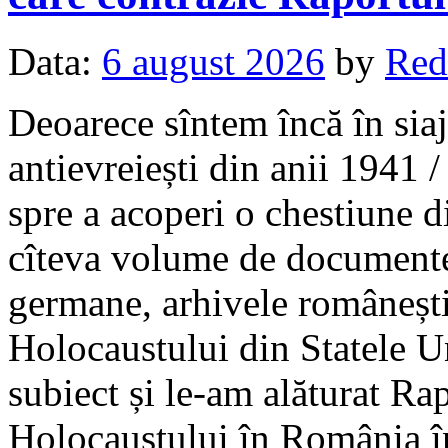
Data:
6 august 2026
by
Red
Deoarece sîntem încă în sia
antievreiești din anii 1941
spre a acoperi o chestiune d
cîteva volume de documente 
germane, arhivele româneșt
Holocaustului din Statele Un
subiect și le-am alăturat Ra
Holocaustului în România î