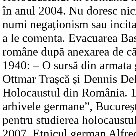
în anul 2004. Nu doresc nic
numi negaționism sau incitar
a le comenta. Evacuarea Basa
române după anexarea de căt
1940: – O sursă din armata 
Ottmar Trașcă și Dennis Dele
Holocaustul din România. 
arhivele germane”, București
pentru studierea holocaustu
2007. Etnicul german Alfred