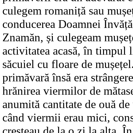
culegem romaniță sau mușeț
conducerea Doamnei Învățăt
Znamăn, și culegeam mușețe
activitatea acasă, în timpul 
săcuiel cu floare de mușețe
primăvară însă era strânger
hrănirea viermilor de mătas
anumită cantitate de ouă de
când viermii erau mici, cons
creșteau de la o zi la alta. 