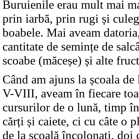
Buruienile erau mult mai ma
prin iarbă, prin rugi și cul
boabele. Mai aveam datoria,
cantitate de semințe de salc
scoabe (măceșe) și alte fruc
Când am ajuns la școala de l
V-VIII, aveam în fiecare toa
cursurilor de o lună, timp î
cărți și caiete, ci cu câte 
de la școală încolonați, doi 