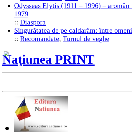
Odysseas Elytis (1911 – 1996) – aromân l
1979
::
Diaspora
Singurătatea de pe caldarâm: între omeni
::
Recomandate
,
Turnul de veghe
Naţiunea PRINT