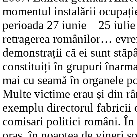
momentul instalării ocupație
perioada 27 iunie – 25 iuli
retragerea românilor… evrei
demonstrații că ei sunt stăpâ
constituiți în grupuri înarm
mai cu seamă în organele pol
Multe victime erau și din râ
exemplu directorul fabricii 
comisari politici români. În 
oraș, în noaptea de vineri sp