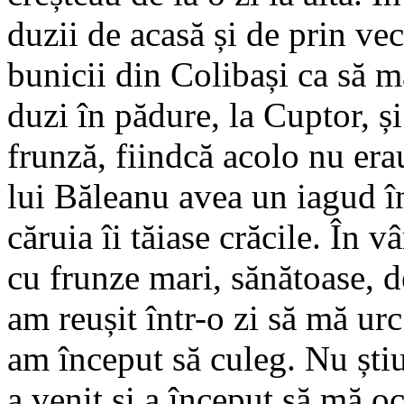
duzii de acasă și de prin ve
bunicii din Colibași ca să m
duzi în pădure, la Cuptor, ș
frunză, fiindcă acolo nu era
lui Băleanu avea un iagud 
căruia îi tăiase crăcile. În v
cu frunze mari, sănătoase, d
am reușit într-o zi să mă urc
am început să culeg. Nu ști
a venit și a început să mă o