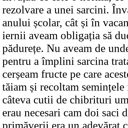
rezolvare a unei sarcini. În
anului școlar, cât și în vac
iernii aveam obligația să d
pădurețe. Nu aveam de unde
pentru a împlini sarcina trat
cerșeam fructe pe care aceste
tăiam și recoltam semințele
câteva cutii de chibrituri u
erau necesari cam doi saci 
primăverii era un adevărat c