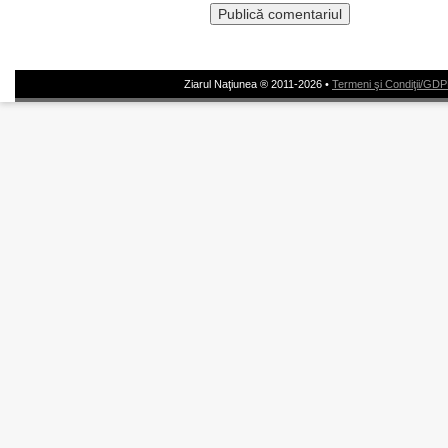
Ziarul Naţiunea ® 2011-2026 •
Termeni şi Condiţii/GD