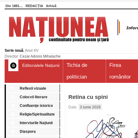
Din 1881…
REDACȚIA
Arhivă
Serie nouă
, Anul XV
Director:
Cezar Adonis Mihalache
Tichia de
Firea
Editorialele Națiunii
politician
românilor
Reflexii vizuale
Retina cu spini
Colocvii literare
Confluenţe istorice
Data:
3 iunie 2026
Religie/Spiritualitate
Interviurile Naţiunii
Diaspora