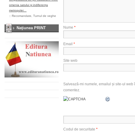
omenia satului și indiferența
metropolei…
::
Recomandate
,
Turnul de veghe
Nume
*
Naţiunea PRINT
Email
*
Site web
Salvează-mi numele, emailul și site-ul web î
comentez.
Codul de securitate
*