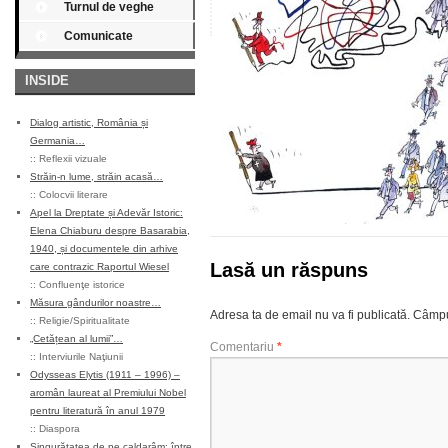
Turnul de veghe
Comunicate
INSIDE
Dialog artistic, România și
Germania…
::
Reflexii vizuale
Străin-n lume, străin acasă…
::
Colocvii literare
Apel la Dreptate și Adevăr Istoric:
Elena Chiaburu despre Basarabia,
1940, și documentele din arhive
Lasă un răspuns
care contrazic Raportul Wiesel
::
Confluenţe istorice
Măsura gândurilor noastre…
Adresa ta de email nu va fi publicată.
Câmpur
::
Religie/Spiritualitate
„Cetățean al lumii”…
Comentariu
*
::
Interviurile Naţiunii
Odysseas Elytis (1911 – 1996) –
aromân laureat al Premiului Nobel
pentru literatură în anul 1979
::
Diaspora
Singurătatea de pe caldarâm: între