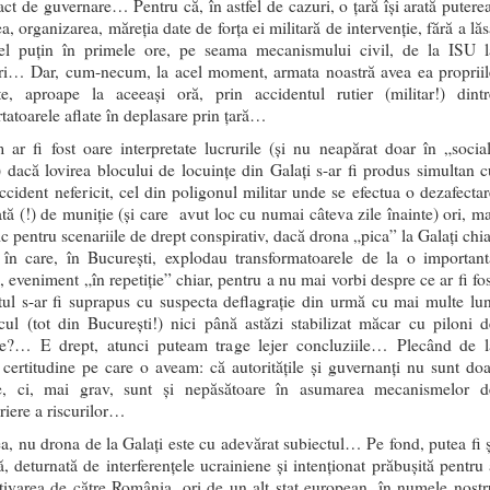
act de guvernare… Pentru că, în astfel de cazuri, o țară își arată puterea
a, organizarea, măreția date de forța ei militară de intervenție, fără a lă
cel puțin în primele ore, pe seama mecanismului civil, de la ISU l
i… Dar, cum-necum, la acel moment, armata noastră avea ea propriil
te, aproape la aceeași oră, prin accidentul rutier (militar!) dintr
tatoarele aflate în deplasare prin țară…
 ar fi fost oare interpretate lucrurile (și nu neapărat doar în „social
 dacă lovirea blocului de locuințe din Galați s-ar fi produs simultan c
accident nefericit, cel din poligonul militar unde se efectua o dezafectar
ată (!) de muniție (și care avut loc cu numai câteva zile înainte) ori, ma
c pentru scenariile de drept conspirativ, dacă drona „pica” la Galați chia
 în care, în București, explodau transformatoarele de la o important
, eveniment „în repetiție” chiar, pentru a nu mai vorbi despre ce ar fi fo
tul s-ar fi suprapus cu suspecta deflagrație din urmă cu mai multe lun
cul (tot din București!) nici până astăzi stabilizat măcar cu piloni d
re?… E drept, atunci puteam trage lejer concluziile… Plecând de l
 certitudine pe care o aveam: că autoritățile și guvernanți nu sunt doa
te, ci, mai grav, sunt și nepăsătoare în asumarea mecanismelor d
iere a riscurilor…
a, nu drona de la Galați este cu adevărat subiectul… Pe fond, putea fi ș
ă, deturnată de interferențele ucrainiene și intenționat prăbușită pentru 
ctivarea de către România, ori de un alt stat european, în numele nostr