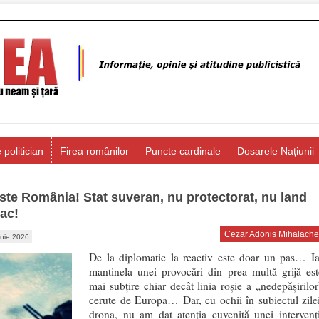
 politician
Firea românilor
Puncte cardinale
Dosarele Națiunii
este România! Stat suveran, nu protectorat, nu land
iac!
Cezar Adonis Mihalache
unie 2026
De la diplomatic la reactiv este doar un pas… Ia
mantinela unei provocări din prea multă grijă est
mai subțire chiar decât linia roșie a „nedepășirilor
cerute de Europa… Dar, cu ochii în subiectul zilei
drona, nu am dat atenția cuvenită unei intervenți