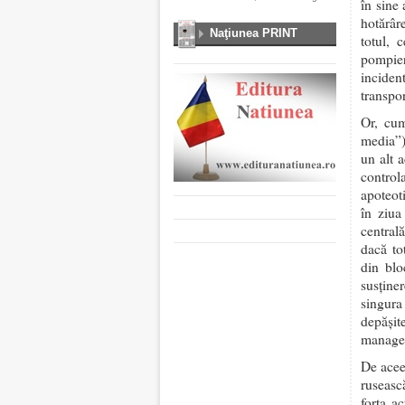
în sine 
hotărâre
Naţiunea PRINT
totul, 
pompier
inciden
transpor
Or, cum
media”)
un alt 
control
apoteoti
în ziua
centrală
dacă to
din blo
susține
singura
depăși
manager
De acee
ruseasc
forța a