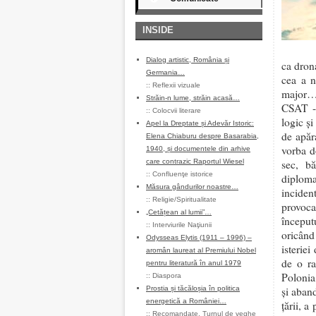
INSIDE
Dialog artistic, România și
ca dron
Germania…
cea a n
::
Reflexii vizuale
major… 
Străin-n lume, străin acasă…
CSAT -u
::
Colocvii literare
logic și
Apel la Dreptate și Adevăr Istoric:
de apăr
Elena Chiaburu despre Basarabia,
vorba d
1940, și documentele din arhive
care contrazic Raportul Wiesel
sec, bă
::
Confluenţe istorice
diploma
Măsura gândurilor noastre…
inciden
::
Religie/Spiritualitate
provoca
„Cetățean al lumii”…
început
::
Interviurile Naţiunii
oricând 
Odysseas Elytis (1911 – 1996) –
isterie
aromân laureat al Premiului Nobel
de o ra
pentru literatură în anul 1979
Polonia,
::
Diaspora
Prostia și tăcăloșia în politica
și aban
energetică a României…
țării, a
::
Recomandate
,
Turnul de veghe