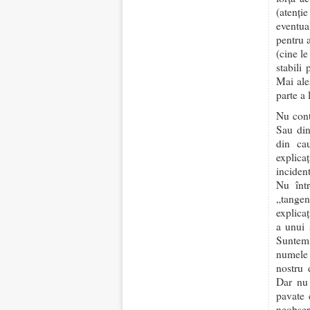
(atenți
eventua
pentru 
(cine le
stabili
Mai ale
parte a 
Nu cont
Sau din
din ca
explica
inciden
Nu într
„tangen
explica
a unui 
Suntem,
numele n
nostru 
Dar nu 
pavate 
neobser