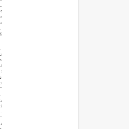
,
t
e
 a
…
ă
…
u
a
i
!
e
u
”
…
n
ui
.
”
i
e