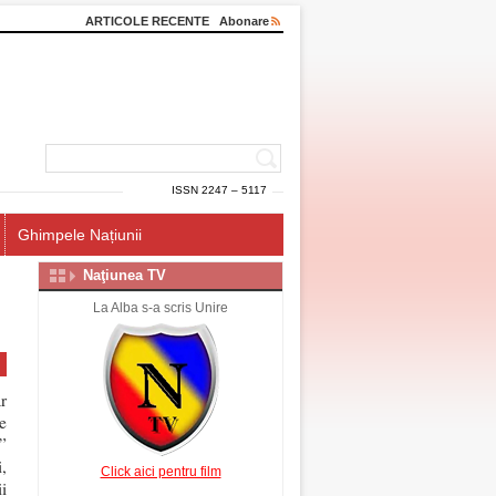
ARTICOLE RECENTE
Abonare
ISSN 2247 – 5117
Ghimpele Națiunii
Naţiunea TV
La Alba s-a scris Unire
r
e
”
,
Click aici pentru film
i