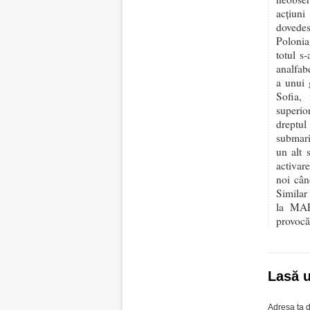
acțiuni
dovedes
Polonia
totul s
analfabe
a unui 
Sofia,
superio
dreptul
submari
un alt 
activar
noi cân
Similar
la MAE
provocă
Lasă 
Adresa ta d