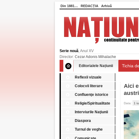
Din 1881…
REDACȚIA
Arhivă
Serie nouă
, Anul XV
Director:
Cezar Adonis Mihalache
Tichia de
Editorialele Națiunii
Reflexii vizuale
Aici 
Colocvii literare
austr
Confluenţe istorice
Religie/Spiritualitate
Data:
1 i
Interviurile Naţiunii
Diaspora
Turnul de veghe
Comunicate