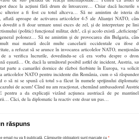
 pot duce la acțiuni fără drum de întoarcere… Chiar dacă lucrurile s
c ulterior a fi fost cu totul altceva… Să ne amintim de isteria di
, aflată aproape de activarea articolelor 4-5 ale Alianței NATO, cân
-a dovedit a fi doar urmare unui exces de zel, și de interpretare pe lini
tismului (politic) funcțional militar, deh!, că și acolo există „deficiențe
general polonez… Să ne amintim și de provocarea din Bulgaria, cân
 mult mai matură decât multe cancelarii occidentale cu ifose d
ritate, a refuzat să se arunce în invocarea articolelor NATO, menționân
 de a verifica lucrurile, dovedindu-se că era vorba despre o dron
nă eșuată… Or, dacă la următorul posibil astfel de incident, Austria, sa
stat parte a camarilei dornice de război fierbinte în Europa, va solicit
ea articolelor NATO pentru incidente din România, cum o să răspunde
d o să ni se spună că totul s-a făcut în numele sprijinului diplomatic
 cazului de acum! Când nu am reacționat, chemând ambasadorul Austrie
 pentru a da explicații vizând acțiunea austriacă de pe mantinel
rii… Căci, de la diplomatic la reactiv este doar un pas…
un răspuns
e email nu va fi publicată.
Câmpurile obligatorii sunt marcate cu
*