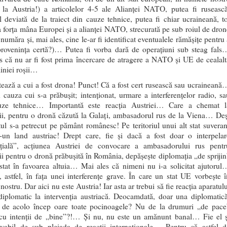
e la Austria!) a articolelor 4-5 ale Alianței NATO, putea fi rusească
l deviată de la traiect din cauze tehnice, putea fi chiar ucraineană, to
a forța mâna Europei și a alianței NATO, strecurată pe sub roiul de dron
 număra și, mai ales, cine le-ar fi identificat eventualele rămășițe pentru
 provenința certă?)… Putea fi vorba dară de operațiuni sub steag fals
s că nu ar fi fost prima încercare de atragere a NATO și UE de cealalt
liniei roșii…
ează a cui a fost drona! Punct! Că a fost cert rusească sau ucraineană
 cauza cui s-a prăbușit; intenționat, urmare a interferențelor radio, sa
uze tehnice… Importantă este reacția Austriei… Care a chemat l
ții, pentru o dronă căzută la Galați, ambasadorul rus de la Viena… Deș
tul s-a petrecut pe pământ românesc! Pe teritoriul unui alt stat suveran
-un land austriac! Drept care, fie și dacă a fost doar o interpelar
țială”, acțiunea Austriei de convocare a ambasadorului rus pentr
ții pentru o dronă prăbușită în România, depășește diplomația „de sprijin
stat în favoarea altuia… Mai ales că nimeni nu i-a solicitat ajutorul
 astfel, în fața unei interferențe grave. În care un stat UE vorbește î
ostru. Dar aici nu este Austria! Iar asta ar trebui să fie reacția aparatul
diplomatic la intervenția austriacă. Deocamdată, doar una diplomatică
de acolo încep oare toate pocinoagele? Nu de la drumuri „de pace
cu intenții de „bine”?!… Și nu, nu este un amănunt banal… Fie el ș
vabil de sub pleiada de reacții internaționale… Pentru că astfel d