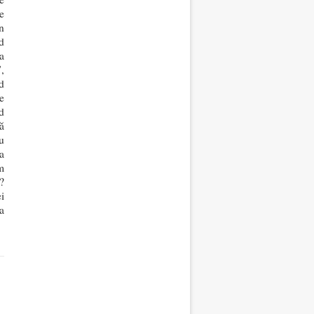
e
n
d
a
”,
d
e
d
ă
u
a
m
?
i
a