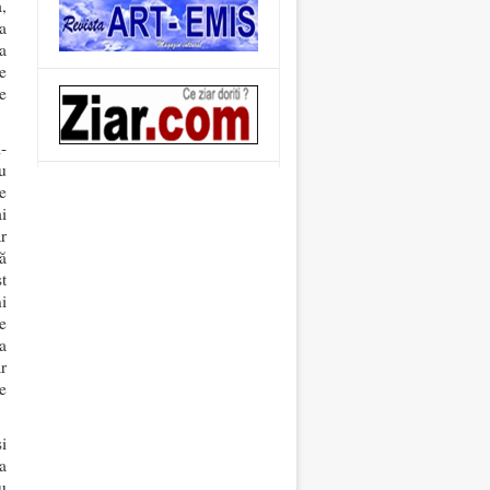
,
sa
a
e
e
-
u
e
i
r
ă
st
i
e
a
r
e
i
a
u