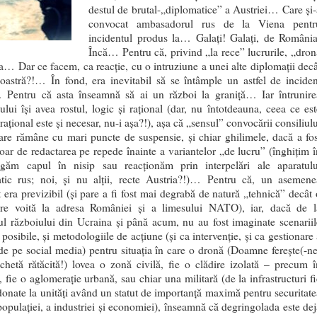
destul de brutal-„diplomatice” a Austriei… Care și-
convocat ambasadorul rus de la Viena pentr
incidentul produs la… Galați! Galați, de România
Încă… Pentru că, privind „la rece” lucrurile, „dron
a… Dar ce facem, ca reacție, cu o intruziune a unei alte diplomații decâ
oastră?!… În fond, era inevitabil să se întâmple un astfel de inciden
Pentru că asta înseamnă să ai un război la graniță… Iar întrunire
lui își avea rostul, logic și rațional (dar, nu întotdeauna, ceea ce est
 rațional este și necesar, nu-i așa?!), așa că „sensul” convocării consiliul
are rămâne cu mari puncte de suspensie, și chiar ghilimele, dacă a fos
oar de redactarea pe repede înainte a variantelor „de lucru” (înghițim î
găm capul în nisip sau reacționăm prin interpelări ale aparatulu
tic rus; noi, și nu alții, recte Austria?!)… Pentru că, un asemene
t era previzibil (și pare a fi fost mai degrabă de natură „tehnică” decât 
re voită la adresa României și a limesului NATO), iar, dacă de l
ul războiului din Ucraina și până acum, nu au fost imaginate scenariil
posibile, și metodologiile de acțiune (și ca intervenție, și ca gestionare
i de pe social media) pentru situația în care o dronă (Doamne ferește(-ne
chetă rătăcită!) lovea o zonă civilă, fie o clădire izolată – precum î
 fie o aglomerație urbană, sau chiar una militară (de la infrastructuri fi
donate la unități având un statut de importanță maximă pentru securitate
 populației, a industriei și economiei), înseamnă că degringolada este dej