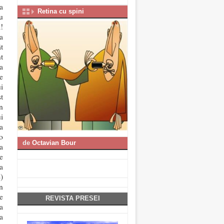
a
Retina cu spini
u
!
a
t
t
a
e
ui
t
n
i
a
o
de
Octavian Bour
a
e
 a
)
n
e
REVISTA PRESEI
a
a