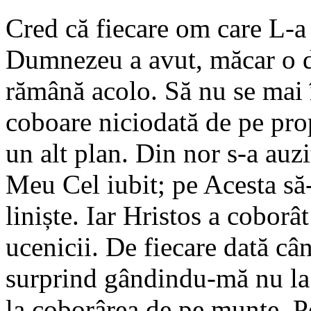
Cred că fiecare om care L-a 
Dumnezeu a avut, măcar o da
rămână acolo. Să nu se mai 
coboare niciodată de pe pr
un alt plan. Din nor s-a auzi
Meu Cel iubit; pe Acesta să-
liniște. Iar Hristos a cobor
ucenicii. De fiecare dată câ
surprind gândindu-mă nu la
la coborârea de pe munte. P