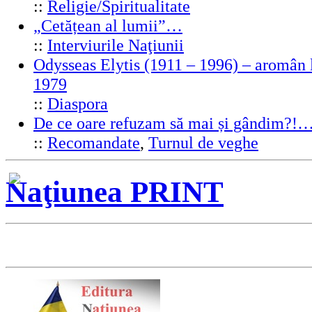
::
Religie/Spiritualitate
„Cetățean al lumii”…
::
Interviurile Naţiunii
Odysseas Elytis (1911 – 1996) – aromân l
1979
::
Diaspora
De ce oare refuzam să mai și gândim?!
::
Recomandate
,
Turnul de veghe
Naţiunea PRINT