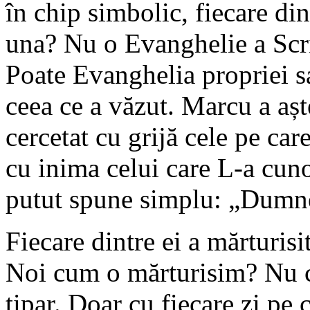
în chip simbolic, fiecare din
una? Nu o Evanghelie a Scrip
Poate Evanghelia propriei sa
ceea ce a văzut. Marcu a așt
cercetat cu grijă cele pe care
cu inima celui care L-a cuno
putut spune simplu: „Dumne
Fiecare dintre ei a mărturisi
Noi cum o mărturisim? Nu c
tipar. Doar cu fiecare zi pe 