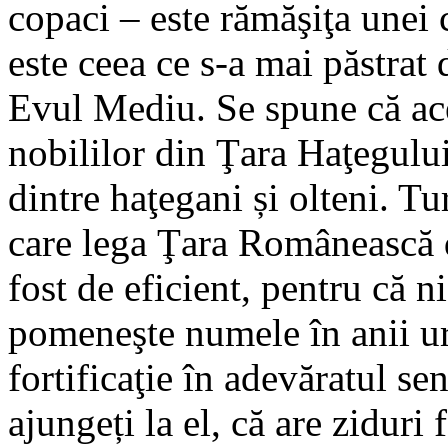
copaci – este rămăşiţa unei c
este ceea ce s-a mai păstrat 
Evul Mediu. Se spune că aces
nobililor din Ţara Haţegulu
dintre haţegani și olteni. 
care lega Ţara Românească d
fost de eficient, pentru că 
pomeneşte numele în anii ur
fortificaţie în adevăratul se
ajungeți la el, că are ziduri 