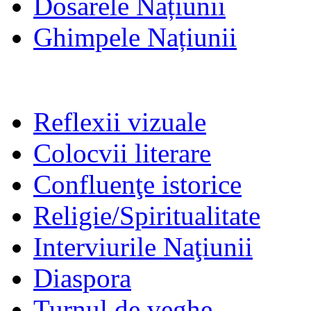
Dosarele Națiunii
Ghimpele Națiunii
Reflexii vizuale
Colocvii literare
Confluenţe istorice
Religie/Spiritualitate
Interviurile Naţiunii
Diaspora
Turnul de veghe