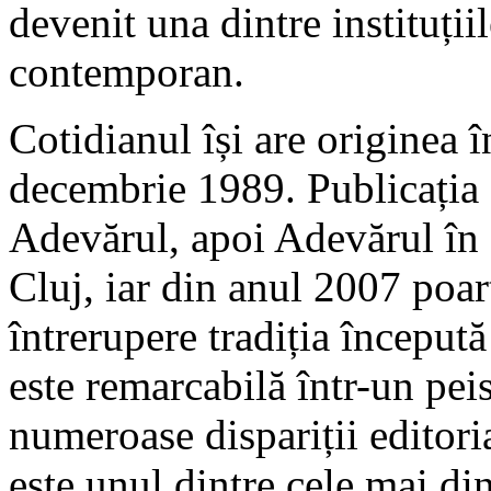
devenit una dintre instituții
contemporan.
Cotidianul își are originea 
decembrie 1989. Publicația a 
Adevărul, apoi Adevărul în 
Cluj, iar din anul 2007 poa
întrerupere tradiția început
este remarcabilă într-un pei
numeroase dispariții editoria
este unul dintre cele mai d