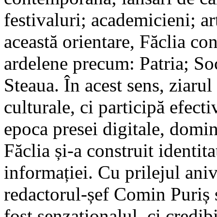
festivaluri; academicieni; art
această orientare, Făclia con
ardelene precum: Patria; So
Steaua. În acest sens, ziaru
culturale, ci participă efecti
epoca presei digitale, domin
Făclia și-a construit identita
informației. Cu prilejul aniv
redactorul-șef Comin Puriș s
fost senzaționalul, ci credibi