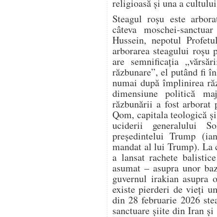
religioasă și una a cultului
Steagul roșu este arbora
câteva moschei-sanctuar 
Hussein, nepotul Profet
arborarea steagului roșu 
are semnificația „vărsăr
răzbunare”, el putând fi în
numai după împlinirea răz
dimensiune politică ma
răzbunării a fost arbora
Qom, capitala teologică și 
uciderii generalului S
președintelui Trump (ia
mandat al lui Trump). La 
a lansat rachete balistic
asumat – asupra unor baz
guvernul irakian asupra o
existe pierderi de vieți 
din 28 februarie 2026 ste
sanctuare șiite din Iran și