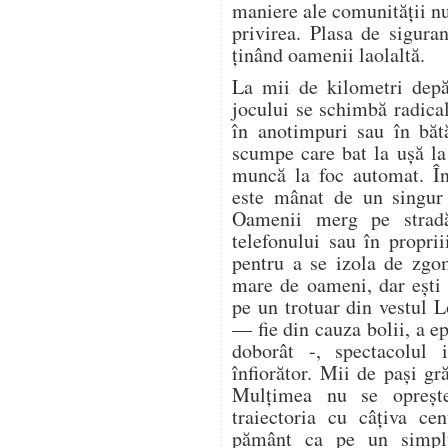
maniere ale comunității n
privirea. Plasa de sigura
ținând oamenii laolaltă.
La mii de kilometri depă
jocului se schimbă radica
în anotimpuri sau în bătă
scumpe care bat la ușă la 
muncă la foc automat. În
este mânat de un singur 
Oamenii merg pe stradă
telefonului sau în proprii
pentru a se izola de zgo
mare de oameni, dar ești 
pe un trotuar din vestul 
— fie din cauza bolii, a ep
doborât -, spectacolul i
înfiorător. Mii de pași gr
Mulțimea nu se oprește.
traiectoria cu câțiva ce
pământ ca pe un simplu