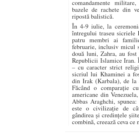
comandamente militare,
bazele de rachete din ve
ripostă balistică.
În 4-9 iulie, la ceremon
întregului traseu sicriele
patru membri ai famili
februarie, inclusiv micul 
două luni, Zahra, au fost 
Republicii Islamice Iran.
– cu caracter strict relig
sicriul lui Khaminei a fo
din Irak (Karbala), de la
Făcând o comparație cu r
americane din Venezuela, 
Abbas Araghchi, spunea: „
este o civilizație de c
gândirea și credințele șii
combină, creează ceva ce n