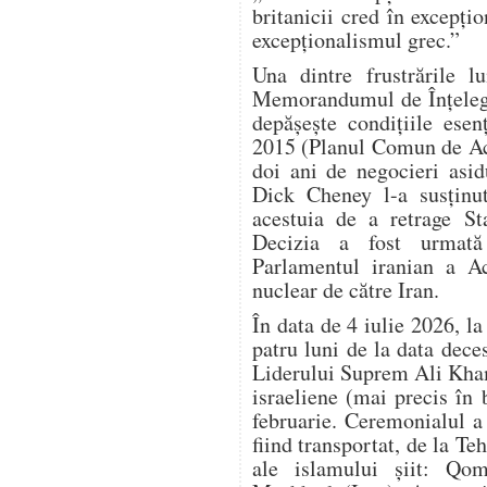
britanicii cred în excepțio
excepționalismul grec.”
Una dintre frustrările 
Memorandumul de Înțelege
depășește condițiile esen
2015 (Planul Comun de Ac
doi ani de negocieri asi
Dick Cheney l-a susținu
acestuia de a retrage S
Decizia a fost urmată
Parlamentul iranian a Ac
nuclear de către Iran.
În data de 4 iulie 2026, l
patru luni de la data dec
Liderului Suprem Ali Kham
israeliene (mai precis în
februarie. Ceremonialul a d
fiind transportat, de la Teh
ale islamului șiit: Qom