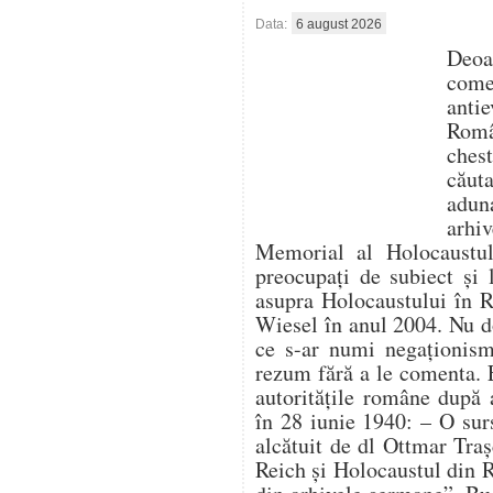
Data:
6 august 2026
Deo
com
antie
Român
ches
căut
aduna
arhi
Memorial al Holocaustulu
preocupați de subiect și 
asupra Holocaustului în 
Wiesel în anul 2004. Nu d
ce s-ar numi negaționism 
rezum fără a le comenta. 
autoritățile române după 
în 28 iunie 1940: – O su
alcătuit de dl Ottmar Traș
Reich și Holocaustul din