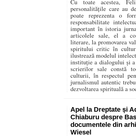
Cu toate acestea, Fel
personalitățile care au d
poate reprezenta o for
responsabilitate intelec
important în istoria jurn
articolele sale, el a co
literare, la promovarea va
spiritului critic în cult
ilustrează modelul intelect
instituție a dialogului și a
scrierilor sale constă t
culturii, în respectul p
jurnalismul autentic trebu
dezvoltarea spirituală a soc
Apel la Dreptate și A
Chiaburu despre Basa
documentele din arhi
Wiesel