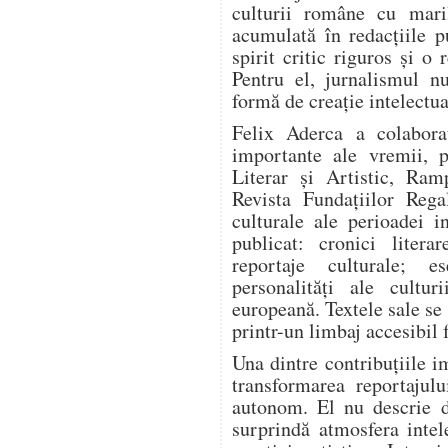
culturii române cu mari
acumulată în redacțiile pu
spirit critic riguros și o
Pentru el, jurnalismul n
formă de creație intelectua
Felix Aderca a colabora
importante ale vremii, p
Literar și Artistic, Ram
Revista Fundațiilor Rega
culturale ale perioadei i
publicat: cronici literar
reportaje culturale; es
personalități ale cultur
europeană. Textele sale se
printr-un limbaj accesibil 
Una dintre contribuțiile i
transformarea reportajulu
autonom. El nu descrie d
surprindă atmosfera intel