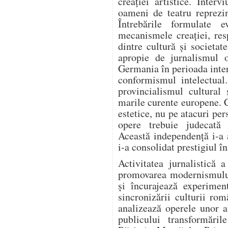
creației artistice. Intervi
oameni de teatru reprezi
Întrebările formulate e
mecanismele creației, resp
dintre cultură și societa
apropie de jurnalismul o
Germania în perioada inter
conformismul intelectual
provincialismul cultural 
marile curente europene. 
estetice, nu pe atacuri per
opere trebuie judecată e
Această independență i-a 
i-a consolidat prestigiul î
Activitatea jurnalistică 
promovarea modernismului.
și încurajează experiment
sincronizării culturii ro
analizează operele unor a
publicului transformări