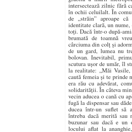
intersectează zilnic fără 
în ochii celuilalt. În comu
de „străin” aproape că
identitate clară, un nume, 
toți. Dacă într-o după-ami
brumată de toamnă vreu
cârciuma din colț și adorm
de un gard, lumea nu tr
bolovan. Inevitabil, prim
scutura ușor de umăr, îl s
la realitate: „Măi Vasile,
caută femeia și te prinde
era rău cu adevărat, com
solidarității. În câteva mi
vecin aducea o cană cu apă
fugă la dispensar sau dădea
ducea într-un suflet să
întreba dacă merită sau n
buzunar sau dacă e un 
locului aflat la ananghie