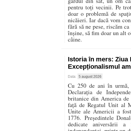
gardul din sat, un om că
pentru toți vecinii. Pe t
doar o problemă de spați
nicăieri. Iar dacă vom con
fără să ne pese, riscăm ca
înșine, să fim doar un alt o
câine.
Istoria în mers: Ziu
Excepționalismul ame
Data:
5 august 2026
Cu 250 de ani în urmă, l
Declarația de Independe
britanice din America de
față de Regatul Unit al 
Unite ale Americii a fos
1776. Președintele Donal
dedicate aniversării 
independenței, printr-un di