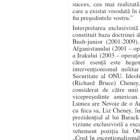
succes, cea mai realizat
care a existat vreodată în 
fiu președintele vostru.”
Interpretarea exclusivist
constituit baza doctrinei d
Bush-junior (2001-2009),
Afganistanului (2001 – o
a Irakului (2003 – operaț
cărei esență este hege
intervenționismul milita
Securitate al ONU. Ideol
(Richard Bruce) Cheney, 
considerat de către unii
vicepreședinte american
Lumea are Nevoie de o Am
cu fiica sa, Liz Cheney, î
prezidențial al lui Bara
viziune exclusivistă a ex
vehement poziția lui Ob
„Cred în excepționalismu