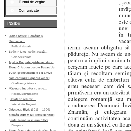
„șco
Turnul de veghe
învăț
Comunicate
munce
este 
INSIDE
unei 
în t
Dialog artistic, România și
vaca
Germania…
iernii aveam obligația s
::
Reflexii vizuale
pădurețe. Nu aveam de un
Străin-n lume, străin acasă…
::
Colocvii literare
pentru a împlini sarcina tr
Apel la Dreptate și Adevăr Istoric:
cerșeam fructe pe care ace
Elena Chiaburu despre Basarabia,
tăiam și recoltam seminț
1940, și documentele din arhive
câteva cutii de chibritur
care contrazic Raportul Wiesel
::
Confluenţe istorice
erau necesari cam doi s
Măsura gândurilor noastre…
primăverii era un adevărat
::
Religie/Spiritualitate
culegem romaniță sau m
„Cetățean al lumii”…
conducerea Doamnei Învă
::
Interviurile Naţiunii
Znamăn, și culegeam 
Odysseas Elytis (1911 – 1996) –
aromân laureat al Premiului Nobel
continuăm activitatea aca
pentru literatură în anul 1979
doua zi un săcuiel cu flo
::
Diaspora
de primăvară însă era st
Singurătatea de pe caldarâm: între