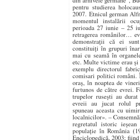
din arhivele germane”, Buc
pentru studierea holocau
2007. Etnicul german Alfr
momentul instalării ocup
perioada 27 iunie – 25 i
retragerea românilor… ev
demonstrații că ei sunt
constituiți în grupuri în
mai cu seamă în organele 
etc. Multe victime erau și 
exemplu directorul fabri
comisari politici români. 
oraș, în noaptea de vineri
furtunos de către evrei. F
trupelor rusești au durat 
evreii au jucat rolul pr
spuneau aceasta cu uimir
localnicilor». – Consemnă
regretatul istoric ieșe
populație în România (19
Enciclopedică, 2003; fiind