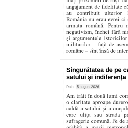
luați prizonieri de ruși, c
angajament de fidelitate că
au contribuit ulterior
România nu erau evrei ci d
armata română. Pentru n
negativism, închei fără ni
și argumentele istoricilor 
militarilor – față de ase
române – sînt însă de inter
Singurătatea de pe c
satului și indiferenț
Data:
5 august 2026
Am trăit în două lumi compl
o claritate aproape durer
caldă a satului și a oraș
care ulița sau strada p
sufragerie comună. Pe de al
grăbită a marii metropo