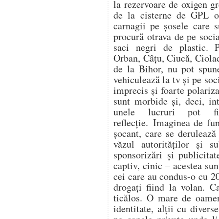
la rezervoare de oxigen gr
de la cisterne de GPL op
carnagii pe șosele care s
procură otrava de pe soc
saci negri de plastic. 
Orban, Câțu, Ciucă, Ciol
de la Bihor, nu pot spune
vehiculează la tv și pe soc
imprecis și foarte polariza
sunt morbide și, deci, in
unele lucruri pot f
reflecție. Imaginea de fu
șocant, care se derulează
văzul autorităților și s
sponsorizări și publicitat
captiv, cinic – acestea su
cei care au condus-o cu 20
drogați fiind la volan. C
ticălos. O mare de oamen
identitate, alții cu divers