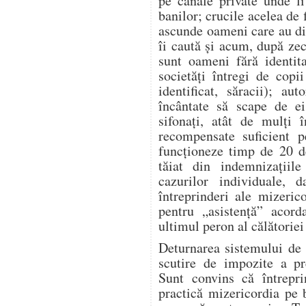
pe canale private unde l
banilor; crucile acelea de 
ascunde oameni care au dis
îi caută și acum, după zeci
sunt oameni fără identita
societăți întregi de copi
identificat, săracii); aut
încântate să scape de ei
sifonați, atât de mulți î
recompensate suficient p
funcționeze timp de 20 d
tăiat din indemnizațiile
cazurilor individuale, 
întreprinderi ale mizeric
pentru „asistență” acor
ultimul peron al călătoriei 
Deturnarea sistemului de 
scutire de impozite a pre
Sunt convins că întrepr
practică mizericordia pe 