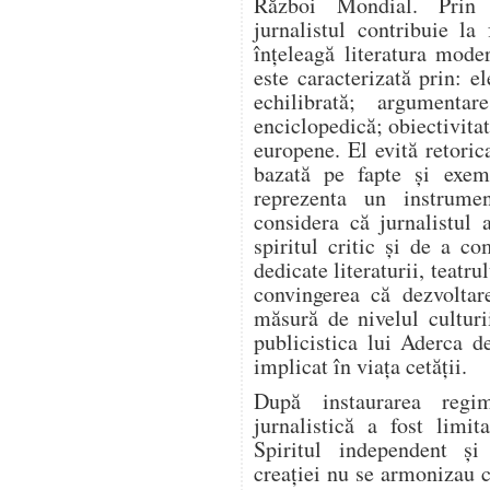
Război Mondial. Prin a
jurnalistul contribuie l
înțeleagă literatura mode
este caracterizată prin: el
echilibrată; argumentar
enciclopedică; obiectivitat
europene. El evită retoric
bazată pe fapte și exem
reprezenta un instrume
considera că jurnalistul 
spiritul critic și de a co
dedicate literaturii, teatrul
convingerea că dezvoltar
măsură de nivelul culturi
publicistica lui Aderca d
implicat în viața cetății.
După instaurarea regim
jurnalistică a fost limit
Spiritul independent și
creației nu se armonizau c