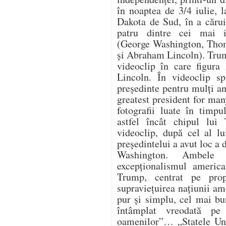
în noaptea de 3/4 iulie,
Dakota de Sud, în a cărui
patru dintre cei mai i
(George Washington, Thom
și Abraham Lincoln). Trum
videoclip în care figura
Lincoln. În videoclip s
președinte pentru mulți an
greatest president for ma
fotografii luate în timpu
astfel încât chipul lui
videoclip, după cel al lu
președintelui a avut loc a
Washington. Ambele 
excepționalismul america
Trump, centrat pe propr
supraviețuirea națiunii a
pur și simplu, cel mai bu
întâmplat vreodată pe
oamenilor”… „Statele Uni