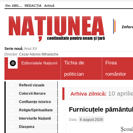
Din 1881…
REDACȚIA
Arhivă
Serie nouă
, Anul XV
Director:
Cezar Adonis Mihalache
Tichia de
Firea
Editorialele Națiunii
politician
românilor
Reflexii vizuale
10 april
Arhiva zilnică:
Colocvii literare
Confluenţe istorice
Furnicuțele pământu
Religie/Spiritualitate
Interviurile Naţiunii
Data:
6 august 2026
Diaspora
Școa