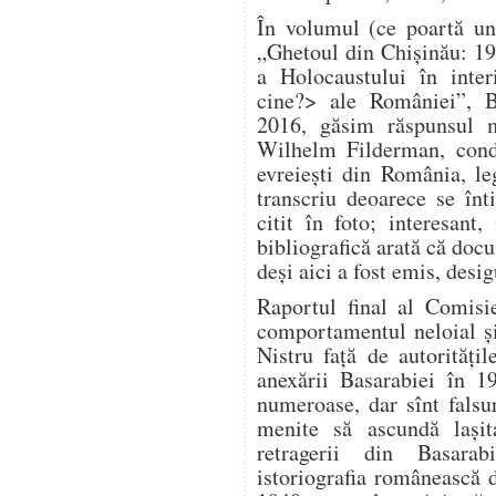
În volumul (ce poartă un
„Ghetoul din Chișinău: 1
a Holocaustului în inter
cine?> ale României”, B
2016, găsim răspunsul m
Wilhelm Filderman, condu
evreiești din România, le
transcriu deoarece se înt
citit în foto; interesan
bibliografică arată că doc
deși aici a fost emis, desig
Raportul final al Comisi
comportamentul neloial și 
Nistru față de autorităț
anexării Basarabiei în 1
numeroase, dar sînt falsuri
menite să ascundă lași
retragerii din Basara
istoriografia românească 