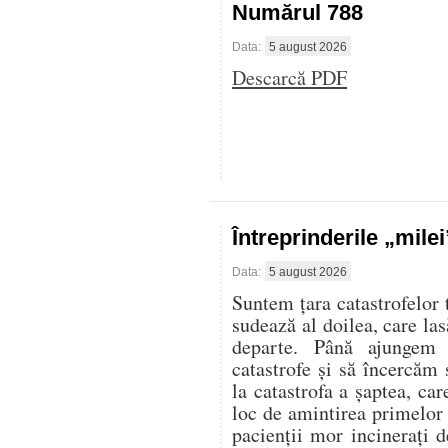
Numărul 788
Data:
5 august 2026
Descarcă PDF
Întreprinderile „mile
Data:
5 august 2026
Suntem țara catastrofelor 
sudează al doilea, care las
departe. Până ajungem 
catastrofe și să încercăm 
la catastrofa a șaptea, ca
loc de amintirea primelor
pacienții mor incinerați d