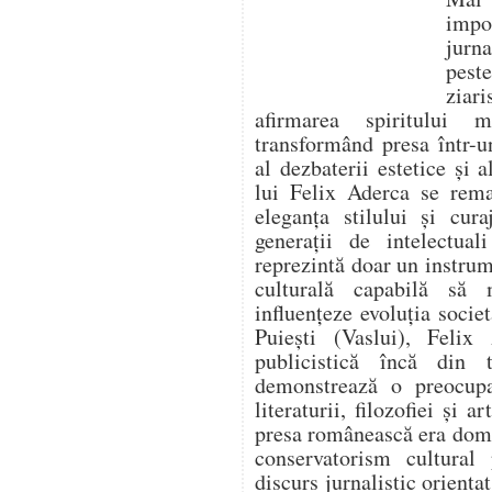
impo
jurna
pest
ziari
afirmarea spiritului 
transformând presa într-un
al dezbaterii estetice și a
lui Felix Aderca se rema
eleganța stilului și cura
generații de intelectua
reprezintă doar un instrume
culturală capabilă să
influențeze evoluția socie
Puiești (Vaslui), Felix 
publicistică încă din t
demonstrează o preocupa
literaturii, filozofiei și 
presa românească era domi
conservatorism cultural
discurs jurnalistic orienta