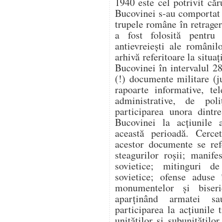
1940 este cel potrivit căr
Bucovinei s-au comportat v
trupele române în retragere
a fost folosită pentru a
antievreiești ale românil
arhivă referitoare la situaț
Bucovinei în intervalul 2
(!) documente militare (j
rapoarte informative, te
administrative, de poli
participarea unora dintr
Bucovinei la acțiunile a
această perioadă. Cercet
acestor documente se ref
steagurilor roșii; manife
sovietice; mitinguri d
sovietice; ofense aduse 
monumentelor și biseri
aparținând armatei sau
participarea la acțiunile
unităților și subunitățilo