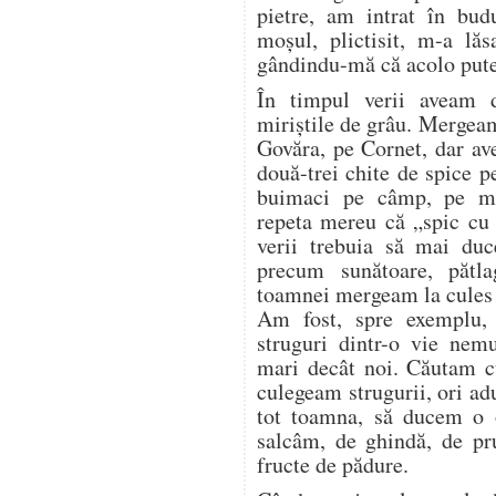
pietre, am intrat în bud
moșul, plictisit, m-a lăs
gândindu-mă că acolo pute
În timpul verii aveam 
miriștile de grâu. Mergea
Govăra, pe Cornet, dar a
două-trei chite de spice p
buimaci pe câmp, pe mir
repeta mereu că „spic cu 
verii trebuia să mai duc
precum sunătoare, pătl
toamnei mergeam la cules d
Am fost, spre exemplu,
struguri dintr-o vie nem
mari decât noi. Căutam cu
culegeam strugurii, ori a
tot toamna, să ducem o o
salcâm, de ghindă, de pr
fructe de pădure.