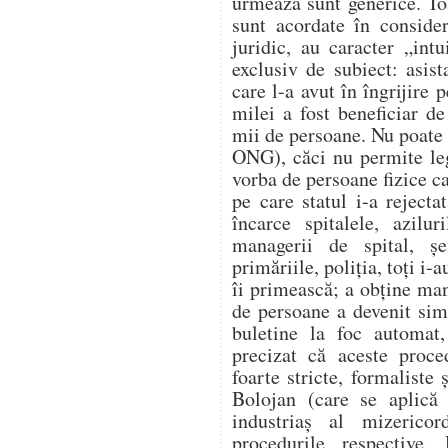
urmează sunt generice. Toa
sunt acordate în conside
juridic, au caracter „int
exclusiv de subiect: asist
care l-a avut în îngrijire 
milei a fost beneficiar de
mii de persoane. Nu poate 
ONG), căci nu permite legi
vorba de persoane fizice ca
pe care statul i-a reject
încarce spitalele, azilur
managerii de spital, șe
primăriile, poliția, toți i-
îi primească; a obține man
de persoane a devenit sim
buletine la foc automat,
precizat că aceste proce
foarte stricte, formaliste 
Bolojan (care se aplică 
industriaș al mizerico
procedurile respective