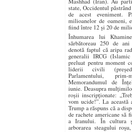
Mashhad (Iran). Au parti
state, Occidentul păstrând
de acest eveniment. P
milioanelor de oameni, es
fiind între 12 și 20 de mil
Înhumarea lui Khamine
sărbătoreau 250 de ani 
denotă faptul că aripa ra
generalii IRCG (Islamic
preluat pentru moment co
liderii civili (președ
Parlamentului, prim-
Memorandumul de Înțe
iunie. Deasupra mulțimilo
roșii inscripționate: „Tr
vom ucide!”. La această a
Trump a răspuns că a dispu
de rachete americane să fi
a Iranului. În cultura ș
arborarea steagului roșu