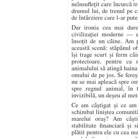
neînsuflețit care încurcă tr
drumul lui, de trenul pe c
de întârziere care l-ar pute
Dar ironia cea mai dure
civilizației moderne — a
însoțit de un câine. Am 
această scenă: stăpânul o
își trage scurt și ferm câi
protectoare, pentru ca 
animalului să atingă haina
omului de pe jos. Se fere
nu se mai apleacă spre o
spre regnul animal, în 
invizibilă, un deșeu al met
Ce am câștigat și ce am
schimbat liniștea comunită
marelui oraș? Am câșt
stabilitate financiară și
plătit pentru ele cu cea