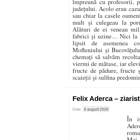
împreună cu profesorii, 
județului. Acolo erau cazaț
sau chiar la casele oamen
mult și culegeau la por
Alături de ei veneau mili
fabrici și uzine… Nici la
lipsit de asemenea co
Mofleniului și Bucovățul
chemați să salvăm recolt
viermi de mătase, iar elevi
fructe de pădure, fructe 
scaieții și sulfina predom
Felix Aderca – ziaris
Data:
6 august 2026
În i
Aderc
roman
Mai 