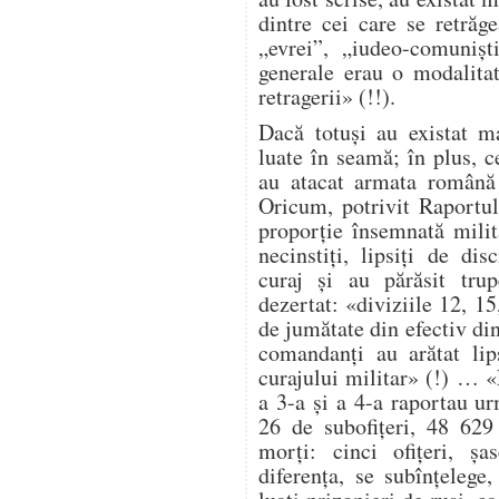
dintre cei care se retrăg
„evrei”, „iudeo-comuniș
generale erau o modalita
retragerii» (!!).
Dacă totuși au existat ma
luate în seamă; în plus, ce
au atacat armata română 
Oricum, potrivit Raportul
proporție însemnată milit
necinstiți, lipsiți de dis
curaj și au părăsit trup
dezertat: «diviziile 12, 1
de jumătate din efectiv di
comandanți au arătat lip
curajului militar» (!) … 
a 3-a și a 4-a raportau ur
26 de subofițeri, 48 629
morți: cinci ofițeri, șa
diferența, se subînțelege