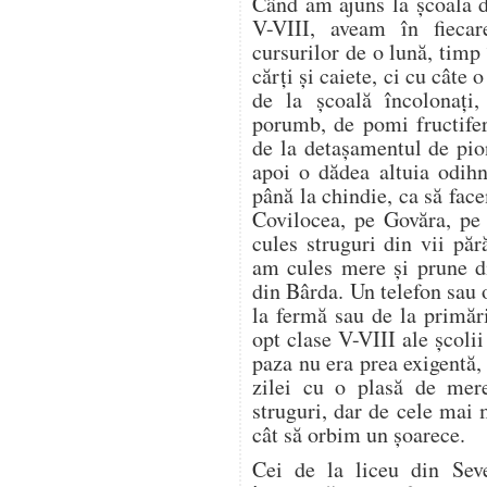
Când am ajuns la școala d
V-VIII, aveam în fieca
cursurilor de o lună, timp
cărți și caiete, ci cu câte
de la școală încolonați,
porumb, de pomi fructifer
de la detașamentul de pion
apoi o dădea altuia odih
până la chindie, ca să f
Covilocea, pe Govăra, pe
cules struguri din vii pă
am cules mere și prune di
din Bârda. Un telefon sau 
la fermă sau de la primări
opt clase V-VIII ale școli
paza nu era prea exigentă, 
zilei cu o plasă de mer
struguri, dar de cele mai
cât să orbim un șoarece.
Cei de la liceu din Seve