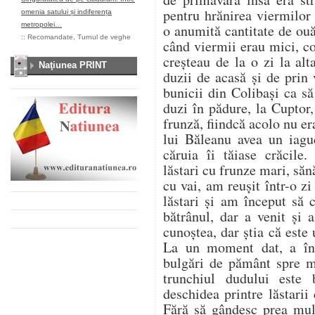
pentru hrănirea viermilor
omenia satului și indiferența
metropolei…
o anumită cantitate de ou
::
Recomandate
,
Turnul de veghe
când viermii erau mici, co
creșteau de la o zi la al
Naţiunea PRINT
duzii de acasă și de prin
bunicii din Colibași ca s
duzi în pădure, la Cuptor
frunză, fiindcă acolo nu er
lui Băleanu avea un iag
căruia îi tăiase crăcile.
lăstari cu frunze mari, săn
cu vai, am reușit într-o z
lăstari și am început să
bătrânul, dar a venit și
cunoștea, dar știa că este u
La un moment dat, a înc
bulgări de pământ spre 
trunchiul dudului este
deschidea printre lăstarii
Fără să gândesc prea mul