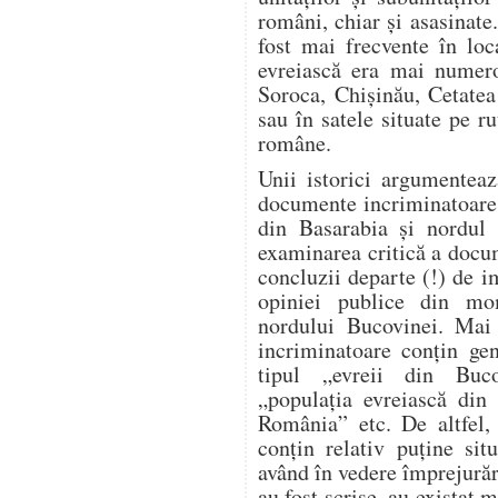
români, chiar și asasinate
fost mai frecvente în loc
evreiască era mai numero
Soroca, Chișinău, Cetatea
sau în satele situate pe ru
române.
Unii istorici argumente
documente incriminatoare re
din Basarabia și nordul 
examinarea critică a docu
concluzii departe (!) de i
opiniei publice din mo
nordului Bucovinei. Mai 
incriminatoare conțin gen
tipul „evreii din Buco
„populația evreiască din 
România” etc. De altfel, 
conțin relativ puține sit
având în vedere împrejură
au fost scrise, au existat m