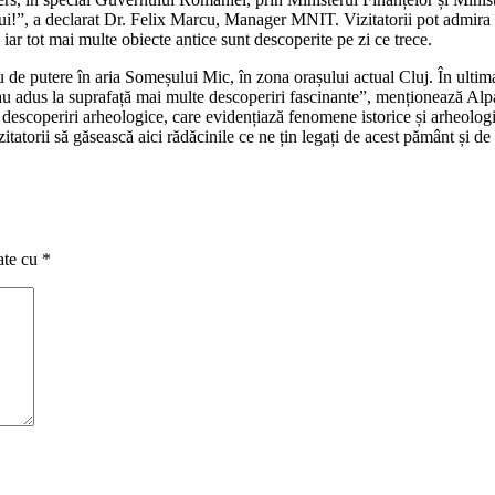
lui!”, a declarat Dr. Felix Marcu, Manager MNIT. Vizitatorii pot admira î
 iar tot mai multe obiecte antice sunt descoperite pe zi ce trece.
 de putere în aria Someșului Mic, în zona orașului actual Cluj. În ultima
 au adus la suprafață mai multe descoperiri fascinante”, menționează A
 descoperiri arheologice, care evidențiază fenomene istorice și arheologi
torii să găsească aici rădăcinile ce ne țin legați de acest pământ și de 
ate cu
*