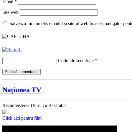
Email
*
Site web
Salvează-mi numele, emailul și site-ul web în acest navigator pent
Codul de securitate
*
Naţiunea TV
Recunoaşterea Unirii cu Basarabia
Click aici pentru film