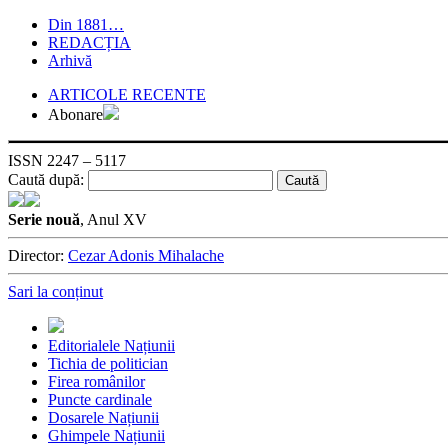
Din 1881…
REDACȚIA
Arhivă
ARTICOLE RECENTE
Abonare
ISSN 2247 – 5117
Caută după:
Serie nouă
, Anul XV
Director:
Cezar Adonis Mihalache
Sari la conținut
Editorialele Națiunii
Tichia de politician
Firea românilor
Puncte cardinale
Dosarele Națiunii
Ghimpele Națiunii