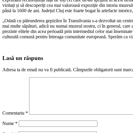
vizitați și să descoperiți cea mai valoroasă expoziție din istoria muzeu
până la 1600 de ani. Județul Cluj este foarte bogat în artefacte istorice,
„Odată cu pătrunderea gepizilor în Transilvania s-a dezvoltat un centru
mai multe săpături, adică nu numai muzeul nostru, ci în general, care
prezinte elitele din acea perioadă prin intermediul celor mai însemnate
culturală comună pentru întreaga comunitate europeană. Sperăm ca vizita
Lasă un răspuns
Adresa ta de email nu va fi publicată.
Câmpurile obligatorii sunt marc
Comentariu
*
Nume
*