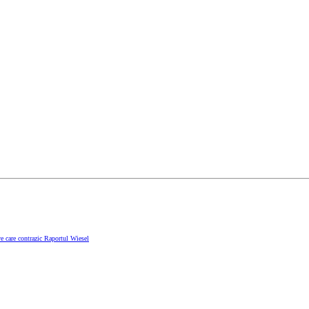
e care contrazic Raportul Wiesel