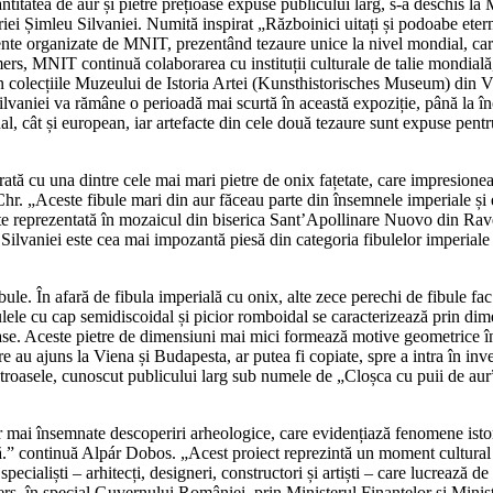
 cantitatea de aur și pietre prețioase expuse publicului larg, s-a deschis 
măriei Șimleu Silvaniei. Numită inspirat „Războinici uitați și podoabe eter
ente organizate de MNIT, prezentând tezaure unice la nivel mondial, care
emers, MNIT continuă colaborarea cu instituții culturale de talie mondială
t în colecțiile Muzeului de Istoria Artei (Kunsthistorisches Museum) di
aniei va rămâne o perioadă mai scurtă în această expoziție, până la înc
nal, cât și european, iar artefacte din cele două tezaure sunt expuse pent
ată cu una dintre cele mai mari pietre de onix fațetate, care impresione
p.Chr. „Aceste fibule mari din aur făceau parte din însemnele imperiale ș
e reprezentată în mozaicul din biserica Sant’Apollinare Nuovo din Raven
ilvaniei este cea mai impozantă piesă din categoria fibulelor imperiale 
le. În afară de fibula imperială cu onix, alte zece perechi de fibule fac 
ele cu cap semidiscoidal și picior romboidal se caracterizează prin dimen
țioase. Aceste pietre de dimensiuni mai mici formează motive geometrice în
e au ajuns la Viena și Budapesta, ar putea fi copiate, spre a intra în inv
etroasele, cunoscut publicului larg sub numele de „Cloșca cu puii de aur
 mai însemnate descoperiri arheologice, care evidențiază fenomene istori
” continuă Alpár Dobos. „Acest proiect reprezintă un moment cultural de
cialiști – arhitecți, designeri, constructori și artiști – care lucrează d
ers, în special Guvernului României, prin Ministerul Finanțelor și Minist