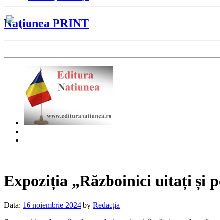
Naţiunea PRINT
Expoziția „Războinici uitați și
Data:
16 noiembrie 2024
by
Redacția