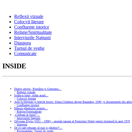
Reflexii vizuale
Colocvii literare
Confluenţe istorice
Religie/Spiritualitate
Interviurile Naţiunii
Diaspora
Turnul de veghe
Comunicate
INSIDE
Dialog artistic, România și Germania…
::
Reflexii vizuale
Străin-n lume, străin acasă…
::
Colocvii literare
Apel la Dreptate și Adevăr Istoric: Elena Chiaburu despre Basarabia, 1940, și documentele din arhiv
::
Confluenţe istorice
Măsura gândurilor noastre…
::
Religie/Spiritualitate
„Cetățean al lumii”…
::
Interviurile Naţiunii
Odysseas Elytis (1911 – 1996) – aromân laureat al Premiului Nobel pentru literatură în anul 1979
::
Diaspora
De ce oare refuzam să mai și gândim?!…
::
Recomandate
,
Turnul de veghe