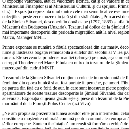
O expoziție valoroasă, atât ca valorizare istorică, cât și ca valoare în
Ministerului Finanțelor și al Ministerului Culturii, și cu sprijinul Pri
chr.)”. Expoziția reprezintă unul dintre cele mai semnificative evenim
colecțiile a peste zece muzee din țară și din străinătate. „Prin acest d
de la Șimleu Silvaniei, descoperit în două etape (1797, 1889) și afla
Múzeum) din Budapesta (Ungaria). Tezaurul al doilea de la Șimleul Silv
mai importante descoperiri din perioada migrațiilor, atât la nivel regio
Marcu, Manager MNIT.
Printre exponate se numără o fibulă spectaculoasă din aur masiv, decor
lume și ilustrează bogăția remarcabilă a elitelor din secolul al V-lea 
roman. Ele serveau la prinderea mantiei (clamys) pe umăr, așa cum est
ostrogot Theoderic cel Mare. Fibula cu onix din tezaurul de la Șimleu S
muzeograf din cadrul MNIT.
Tezaurul de la Șimleu Silvaniei conține o colecție impresionantă de fibu
feminine din epoca hunică și au fost purtate în pereche, pe umeri. Fibul
pe partea din față cu o foiță de aur, în care sunt încastrate pietre pre
aparținătoare de aceste tezaure descoperite la Șimleul Silvaniei, dar car
adevărată. Expoziția clujeană găzduiește și piese din tezaurul de la Pi
mormântul de la Florești-Polus Center (azi Vivo).
„Ne-am propus să prezentăm lumea acestor elite prin intermediul celor
constituie o moștenire culturală comună pentru comunitatea europeană.
țărilor europene. Suntem încântați că am reușit să formăm o echipă de spe
exprimăm recunoștința față de toți cei care ne-au sprijinit în acest dem