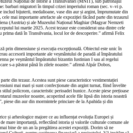
la Muzeul Național de Istorie a Transilvaniei (MNIT), sub patronajul
ne: barbari migratori în timpul crizei imperiului roman (sec. v–vi p.
 includ bijuterii, medalioane, vase din aur și argint, împrumutate din
, cele mai importante artefacte ale expoziției făcând parte din tezaurul
n Viena (Austria) și ale Muzeului Național Maghiar (Magyar Nemzeti
eputul lui martie 2025. Acest tezaur este considerat una dintre cele
ru prima dată în Transilvania, locul lor de descoperire.” afirmă Felix
ază prin dimensiune și execuția excepțională. Obiectul este unic în
i erau accesorii importante ale veșmântului de paradă al împăratului
na pe veșmântul împăratului bizantin Iustinian I sau al regelui
care s-a păstrat până în zilele noastre.” afirmă Alpár Dobos,
parte din tezaur. Acestea sunt piese caracteristice vestimentației
siuni mai mari și sunt confecționate din argint turnat, fiind învelite
 stilul policrom, caracteristic perioadei hunice. Aceste piese prețioase
entarul muzeelor noastre, acoperind acele file lipsă din istoria noastră
”, piese din aur din mormintele princiare de la Apahida și din
ce și arheologice majore ce au influențat evoluția Europei și
 mare importanță, reflectând istoria și valorile culturale comune ale
e mai bine de un an la pregătirea acestei expoziții. Dorim să ne
erul Culturii, pentru susținerea financiară a proiectului. Vă invităm să