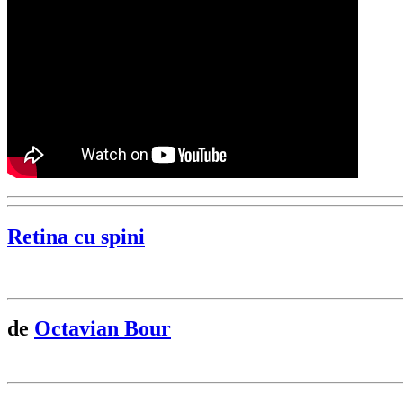
Retina cu spini
de
Octavian Bour