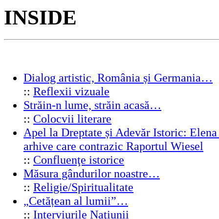
INSIDE
Dialog artistic, România și Germania…
::
Reflexii vizuale
Străin-n lume, străin acasă…
::
Colocvii literare
Apel la Dreptate și Adevăr Istoric: Elen
arhive care contrazic Raportul Wiesel
::
Confluenţe istorice
Măsura gândurilor noastre…
::
Religie/Spiritualitate
„Cetățean al lumii”…
::
Interviurile Naţiunii