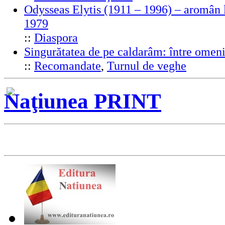
Odysseas Elytis (1911 – 1996) – aromân l
1979
::
Diaspora
Singurătatea de pe caldarâm: între omeni
::
Recomandate
,
Turnul de veghe
Naţiunea PRINT