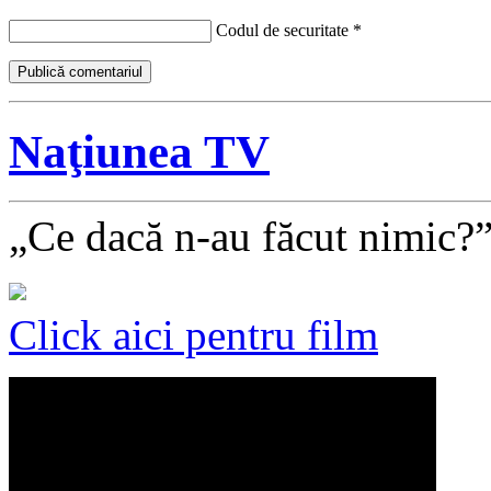
Codul de securitate
*
Naţiunea TV
„Ce dacă n-au făcut nimic?
Click aici pentru film