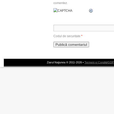
comentez.
Codul de securitate
*
Ziarul Naţiunea ® 2011-2026 •
Termeni şi Condiţii/GD