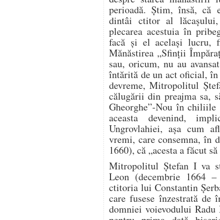
perioadă. Știm, însă, că 
dintâi ctitor al lăcașului
plecarea acestuia în pribe
facă și el același lucru, 
Mănăstirea „Sfinţii Împăra
sau, oricum, nu au avansat 
întărită de un act oficial, 
devreme, Mitropolitul Ștef
călugării din preajma sa, 
Gheorghe”-Nou în chiliile 
aceasta devenind, impli
Ungrovlahiei, așa cum af
vremi, care consemna, în d
1660), că „acesta a făcut să
Mitropolitul Ștefan I va 
Leon (decembrie 1664 – 
ctitoria lui Constantin Șerb
care fusese înzestrată de î
domniei voievodului Radu L
pentru prima dată biseric