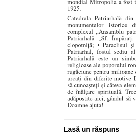
mondial Mitropolia a fost t
1925.
Catedrala Patriarhală din
monumentelor istorice d
complexul „Ansamblu patri
Patriarhală „Sf. Împărați
clopotniță; • Paraclisul ș
Patriarhal, fostul sediu a
Patriarhală este un simbol
religioase ale poporului rom
rugăciune pentru milioane 
urcați din diferite motive 
să cunoașteți și câteva elem
de înălțare spirituală. Tr
adăpostite aici, gândul să v
Doamne ajuta!
Lasă un răspuns