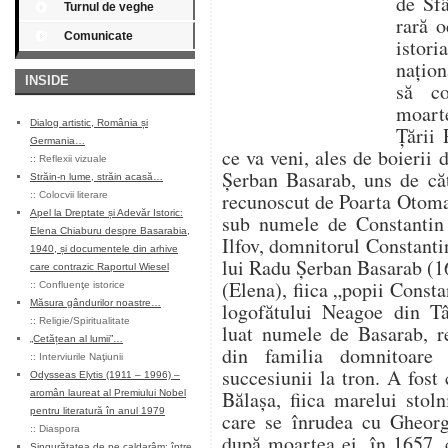
de Sfâ
Turnul de veghe
rară o
Comunicate
istor
națion
INSIDE
să co
moart
Dialog artistic, România și
Țării
Germania…
ce va veni, ales de boierii 
::
Reflexii vizuale
Șerban Basarab, uns de căt
Străin-n lume, străin acasă…
recunoscut de Poarta Otoma
::
Colocvii literare
Apel la Dreptate și Adevăr Istoric:
sub numele de Constantin
Elena Chiaburu despre Basarabia,
Ilfov, domnitorul Constanti
1940, și documentele din arhive
lui Radu Șerban Basarab (16
care contrazic Raportul Wiesel
(Elena), fiica „popii Consta
::
Confluenţe istorice
Măsura gândurilor noastre…
logofătului Neagoe din Tâ
::
Religie/Spiritualitate
luat numele de Basarab, re
„Cetățean al lumii”…
din familia domnitoare
::
Interviurile Naţiunii
succesiunii la tron. A fost
Odysseas Elytis (1911 – 1996) –
Bălașa, fiica marelui stol
aromân laureat al Premiului Nobel
pentru literatură în anul 1979
care se înrudea cu Gheorg
::
Diaspora
după moartea ei, în 1657, 
Singurătatea de pe caldarâm: între