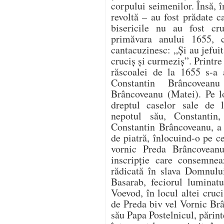
corpului seimenilor. Însă, î
revoltă – au fost prădate c
bisericile nu au fost cr
primăvara anului 1655, c
cantacuzinesc: „Și au jefuit
cruciș și curmeziș”. Printre 
răscoalei de la 1655 s-a a
Constantin Brâncovea
Brâncoveanu (Matei). Pe lo
dreptul caselor sale de l
nepotul său, Constantin
Constantin Brâncoveanu, a 
de piatră, înlocuind-o pe 
vornic Preda Brâncoveanu
inscripție care consemnea
rădicată în slava Domnulu
Basarab, feciorul lumina
Voevod, în locul altei cruc
de Preda biv vel Vornic Br
său Papa Postelnicul, pări