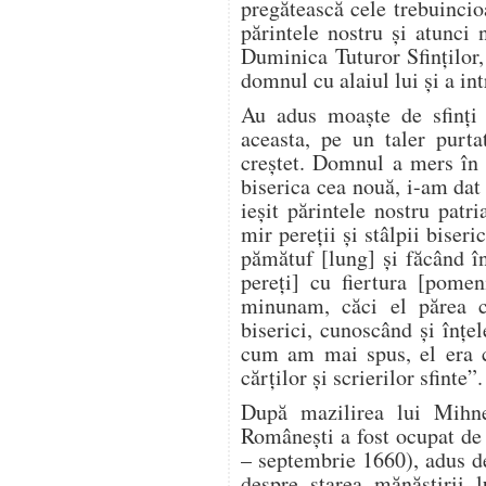
pregătească cele trebuincioas
părintele nostru și atunci
Duminica Tuturor Sfinților,
domnul cu alaiul lui și a int
Au adus moaște de sfinți 
aceasta, pe un taler purta
creștet. Domnul a mers în 
biserica cea nouă, i-am dat
ieșit părintele nostru patri
mir pereții și stâlpii biser
pămătuf [lung] și făcând î
pereți] cu fiertura [pomen
minunam, căci el părea c
biserici, cunoscând și înțe
cum am mai spus, el era c
cărților și scrierilor sfinte”.
După mazilirea lui Mihne
Românești a fost ocupat d
– septembrie 1660), adus de
despre starea mănăstirii 