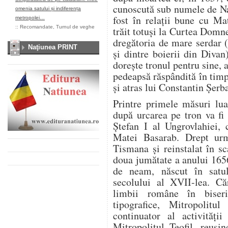
cunoscută sub numele de Nat
omenia satului și indiferența
fost în relații bune cu Ma
metropolei…
::
Recomandate
,
Turnul de veghe
trăit totuși la Curtea Domn
dregătoria de mare serdar 
Naţiunea PRINT
și dintre boierii din Divan
dorește tronul pentru sine, 
pedeapsă răspândită în timp
și atras lui Constantin Șer
Printre primele măsuri lu
după urcarea pe tron va fi 
Ștefan I al Ungrovlahiei,
Matei Basarab. Drept urm
Tismana și reinstalat în s
doua jumătate a anului 165
de neam, născut în satul
secolului al XVII-lea. Că
limbii române în biseric
tipografice, Mitropolitu
continuator al activității
Mitropolitul Teofil, reușin