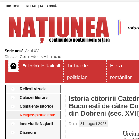
Din 1881…
REDACȚIA
Arhivă
Serie nouă
, Anul XV
Director:
Cezar Adonis Mihalache
Tichia de
Firea
Editorialele Națiunii
politician
românilor
Reflexii vizuale
Istoria ctitoririi Cated
Colocvii literare
București de către C
Confluenţe istorice
din Dobreni (sec. XVII
Religie/Spiritualitate
Interviurile Naţiunii
Data:
31 august 2023
Urcăm 
Diaspora