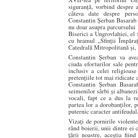
siguranță, vorbind despre 
câteva date despre perso
Constantin Șerban Basarab 
nu doar asupra parcursului M
Biserici a Ungrovlahiei, el 
cu hramul „Sfinții Împăraț
Catedrală Mitropolitană și, 
Constantin Șerban va ave
ciuda eforturilor sale pentr
inclusiv a celei religioas
pretențiile tot mai ridicate 
Constantin Șerban Basarab
seimenilor sârbi și albanezi
vocali, fapt ce a dus la r
partea lor a dorobanților, 
puternic caracter antifeudal
Vizați de pornirile violente
rând boierii, unii dintre ei
țării noastre, aceștia fiind