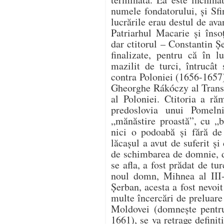
numele fondatorului, și Sf
lucrările erau destul de av
Patriarhul Macarie și înso
dar ctitorul – Constantin 
finalizate, pentru că în 
mazilit de turci, întrucât
contra Poloniei (1656-1657)
Gheorghe Rákóczy al Transi
al Poloniei. Ctitoria a r
predoslovia unui Pomelni
„mănăstire proastă”, cu „bi
nici o podoabă și fără de 
lăcașul a avut de suferit și
de schimbarea de domnie, de
se afla, a fost prădat de tur
noul domn, Mihnea al III-
Șerban, acesta a fost nevoit
multe încercări de preluare
Moldovei (domnește pentru 
1661), se va retrage defini