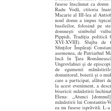
fusese înscăunat ca domn 
Radu Vodă, ctitoria înain
Macarie al III-lea al Antio
noul domn a impus tipicul 
basileilor, folosind pe st
domnești simbolul vultu
Pippidi, Tradiția politică
XVI-XVIII). Slujba de tâ
Sfinților Împărați Constan
asemenea, de Patriarhul Mac
încă în Țara Românească
Ungrovlahiei și de episcop
de egumenii mănăstiril
domnitorul, boierii și o mu
care a participat, alături 
la acest eveniment, a descr
bisericii mănăstirii închina
Elena: „Atunci [domnul
mănăstirii lui Constantin-Vo
ea nu fusese isprăvită. L-a