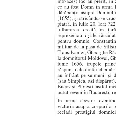
într-acest loc au pierit, î
ce au fost Domn în urma l
dărăbanții asupra Domnului 
(1655); și stricându-se cruc
piatră, în iulie 20, leat 7
tulburarea creată în țar
reprezentau oștile răscula
pentru domnie, Constantin 
militar de la pașa de Silist
Transilvaniei, Gheorghe Rác
la domnitorul Moldovei, Gh
iunie 1656, trupele princ
răspuns cele dintâi chemări
au înfrânt pe seimenii și 
(sau Simplea, azi dispărut),
Bucov și Ploiești, astfel î
putut reveni în București, 
În urma acestor evenimen
victoria asupra corpurilor
reclădi prestigiul domnie