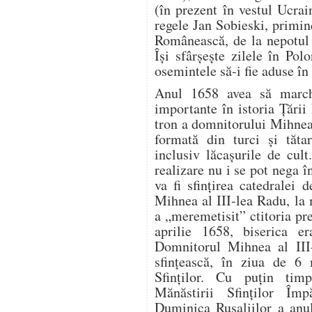
(în prezent în vestul Ucrai
regele Jan Sobieski, primin
Românească, de la nepotul 
Își sfârșește zilele în Pol
osemintele să-i fie aduse în 
Anul 1658 avea să march
importante în istoria Țări
tron a domnitorului Mihnea 
formată din turci și tăta
inclusiv lăcașurile de cul
realizare nu i se pot nega 
va fi sfințirea catedralei 
Mihnea al III-lea Radu, la 
a „meremetisit” ctitoria pre
aprilie 1658, biserica er
Domnitorul Mihnea al III-
sfințească, în ziua de 6
Sfinților. Cu puţin timp
Mănăstirii Sfinților Îm
Duminica Rusaliilor a anu