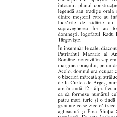
întocmit planul construcți
legendă sau tradiție orală
dintre meșterii care au înă
lucrările de zidărie au
supravegherea lor au fos
domnești, logofătul Radu 
Târgoviște.
În însemnările sale, diaconu
Patriarhul Macarie al Ant
Române, notează în septem
marginea orașului, pe un d
Acolo, domnul era ocupat c
o biserică măreață și străl
de la Curtea de Argeș, num
are în tindă 12 stâlpi, fieca
ca să formeze numărul cel
patru mari turle și o tind
greutate ce se zice că trec
agheasmă și Prea Sfinția S
terminată. Ea este închina