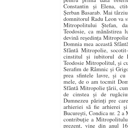
Constantin şi Elena, cti
Șerban Basarab. Mai târziu,
domnitorul Radu Leon va st
Mitropolitului Ștefan, d
Teodosie, ca mănăstirea l
devină reședința Mitropoli
Domnia mea această Sfântă 
Sfântă Mitropolie, socot
cinstitul și iubitorul de
Teodosie Mitropolitul, și cu
Serafim de Râmnic și Grigo
prea sfintele lavre, și cu
mele, de o am tocmit Domn
Sfântă Mitropolie țării, cum
de cinstea și de rugăciun
Dumnezeu părinți pre care
arhieriei să fie arhierei ș
București, Condica nr. 2 a M
contribuție a Mitropolitulu
prezent, vine din anul 1