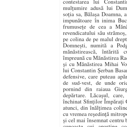
contestarea lui Constan
mulțumire adusă lui Dum
soția sa, Bălașa Doamna, a
impunătoare în inima Bucu
frumusețe de cea a Mănăs
revendicatului său strămoș
pe colina de pe malul drept
Domnești, numită a Podg
mănăstirească, întărită c
împreună cu Mănăstirea Rad
şi cu Mănăstirea Mihai Vod
lui Constantin Şerban Basar
defensive, care puteau apăr
de sud-vest, de unde ori
pornind din raiaua Giurg
depărtare. Lăcașul, care,
închinat Sfinţilor Împăraţi
atunci, din înălțimea coline
cu vremea reședință mitropo
şi cel mai însemnat centru bi
cunoaște cui aparține co