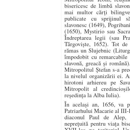
bisericesc de limbă slavon
mai multor cărți bilingve
publicate cu sprijinul s
slavonesc (1649), Pogribani
(1650), Mystirio sau Sacr
Îndreptarea legii (sau P
Târgovişte, 1652). Tot de
rămas un Slujebnic (Liturg
împodobit cu remarcabile m
slavonă, greacă și română).
Mitropolitul Ștefan s-a pre
la nivelul organizării ei. 
hirotoni arhiereu pe Sav
Mitropolit al credincioși
reședința la Alba Iulia).
În același an, 1656, va 
Patriarhului Macarie al III-l
diaconul Paul de Alep, 
neprețuită pentru viața bis
XVII-lea pe teritoriul Un