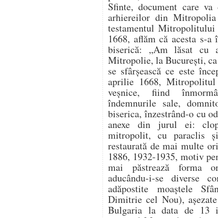
Sfinte, document care va 
arhiereilor din Mitropoli
testamentul Mitropolitului
1668, aflăm că acesta s-a în
biserică: „Am lăsat cu 
Mitropolie, la București, ca 
se sfârșească ce este înce
aprilie 1668, Mitropolitul
veșnice, fiind înmorm
îndemnurile sale, domni
biserica, înzestrând-o cu od
anexe din jurul ei: clopo
mitropolit, cu paraclis ș
restaurată de mai multe or
1886, 1932-1935, motiv pen
mai păstrează forma or
aducându-i-se diverse co
adăpostite moaștele Sfâ
Dimitrie cel Nou), așezate
Bulgaria la data de 13 