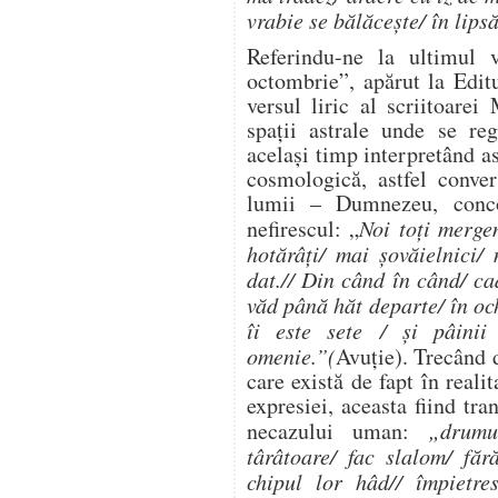
vrabie se bălăcește/ în lip
Referindu-ne la ultimul
octombrie”, apărut la Edi
versul liric al scriitoare
spații astrale unde se re
același timp interpretând a
cosmologică, astfel conver
lumii – Dumnezeu, conco
nefirescul: „
Noi toți merge
hotărâți/ mai șovăielnici/
dat.// Din când în când/ cad
văd până hăt departe/ în oc
îi este sete / și pâinii
omenie.”(
Avuție). Trecând 
care există de fapt în reali
expresiei, aceasta fiind tra
necazului uman:
„drumu
târâtoare/ fac slalom/ fă
chipul lor hâd// împietres