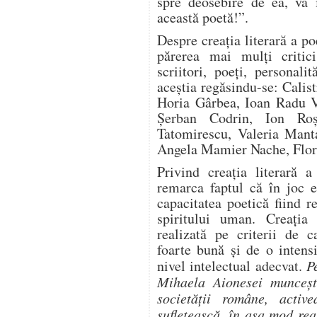
spre deosebire de ea, vă 
această poetă!”.
Despre creația literară a p
părerea mai mulți critici 
scriitori, poeți, personalit
aceștia regăsindu-se: Calis
Horia Gârbea, Ioan Radu V
Șerban Codrin, Ion Roș
Tatomirescu, Valeria Mant
Angela Mamier Nache, Flore
Privind creația literară 
remarca faptul că în joc es
capacitatea poetică fiind re
spiritului uman. Creația l
realizată pe criterii de c
foarte bună și de o intens
nivel intelectual adecvat.
P
Mihaela Aionesei muncește
societății române, activ
sufletească, în așa mod rea