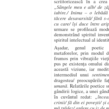
scriitoricească în a cre
„Sângele meu e alb/ de zăp
iubire./ Inima – o lebădă 
tăcere desavarsită/ fără s-
cu care/ își duce între arip
urmare se profilează modu
demonstrând spiritul inven
spiritul intelectual al identi
Așadar, genul poetic 
metaforelor, prin modul de
frumos prin vibraţiile vieţ
pus pe existenţa omului di
această viziune, iar medit
intermediul unui
sentime
dragostea/ preocupările 
umană
. Relatările poetice 
gândirii logice, a unei gân
în cuvântul redat:
„încea
crinii/ fă din ei povești/ ș
mă trădez/ ardere cu iz de 