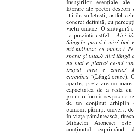
însușirilor esențiale al
literare ale poetei deseori
stările sufletești, astfel c
concret definită, cu percepț
vieții umane. O sintagmă c
se prezintă astfel:
„
Aici l
Sângele parcă-i mir/ îmi v
mă-ntâlnesc cu mama./ Pe 
spate/ și tata.// Aici lângă
nu mai e piatra/ ce-mi vin
trupul meu e zmeu./ Mâ
curcubeu.”
(Lângă cruce). C
aparte, poeta are un mare 
capacitatea de a reda cu 
printr-o formă nespus de re
de un conținut arhiplin 
oameni, părinți, univers, de
în viața pământească, fireș
Mihaelei Aionesei este i
conţinutul exprimând d