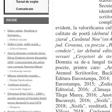
Turnul de veghe
Secu
Comunicate
identi
scrii
INSIDE
compl
evident, la valorificarea cu
Dialog artistic, România și
calitate de poetă
(debutul 
Germania…
ziarul „Cuvântul Nou”(nr.4
::
Reflexii vizuale
jud. Covasna, cu poezia „P
Străin-n lume, străin acasă…
condeie”, iar debutul edit
::
Colocvii literare
Apel la Dreptate și Adevăr Istoric:
versuri „Cerșetori de st
Elena Chiaburu despre Basarabia,
Domnia sa de-a lungul ti
1940, și documentele din arhive
poezie, printre care: „An
care contrazic Raportul Wiesel
Ateneul Scriitorilor, Bac
::
Confluenţe istorice
Măsura gândurilor noastre…
Editura Eurostampa, 2014; 
::
Religie/Spiritualitate
Eurostampa, 2015; „Zodia
„Cetățean al lumii”…
Editorial, 2016; „Cămașa
::
Interviurile Naţiunii
Târgu Mureș, 2016; „Anoti
Odysseas Elytis (1911 – 1996) –
aromân laureat al Premiului Nobel
București, 2016; „Sisifa”
pentru literatură în anul 1979
2018; „Sisifa”, reeditată,
::
Diaspora
Vâlcea, 2018; „Covăsneni 
Prostia și tăcăloșia în politica