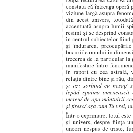
constata că întreaga operă 
viziune largă asupra fenom
din acest univers, totodat
accentuată asupra lumii spi
resimt și se desprind constan
în centrul subiectelor fiind 
și îndurarea, preocupările 
bucuriile omului în dimensi
trecerea de la particular la
manifestare între fenomene
în raport cu cea astrală, 
relația dintre bine și rău, d
și azi sorbind cu nesaț/ s
lepăd spaima omenească a 
mereu/ de apa mântuirii ce
și firesc/ așa cum Tu vrei, 
Într-o exprimare, totul este
și univers, despre ființa u
uneori nespus de triste, fu