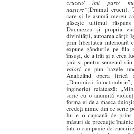
crucea/ îmi pare/ ma
naștere”
(Drumul crucii). T
care și le asumă mereu căt
găsește ultimul răspuns
Dumnezeu și propria viaț
divinității, autoarea cărții
prin libertatea interioară 
expune gândurile pe fila 
însuși, de a trăi și a crea 
țară și pentru semenul său
valori
ce pun bazele une
Analizând opera lirică a
„Duminică, în octombrie”, 
inginerie) relatează: „Mi
scrie cu o anumită violenț
forma ei de a masca duioșia
credeți nimic din ce scrie p
lui e o capcană de prins i
măsuri de precauție înainte 
într-o campanie de cucerire