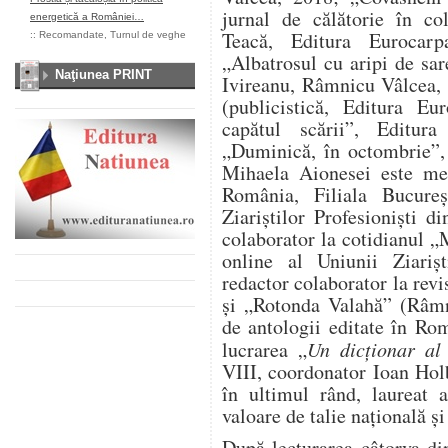
jurnal de călătorie în col
energetică a României…
Teacă, Editura Eurocarp
::
Recomandate
,
Turnul de veghe
„Albatrosul cu aripi de sa
Naţiunea PRINT
Ivireanu, Râmnicu Vâlcea,
(publicistică, Editura Eu
capătul scării”, Editur
„Duminică, în octombrie”,
Mihaela Aionesei este mem
România, Filiala Bucureș
Ziariștilor Profesioniști 
colaborator la cotidianul „
online al Uniunii Ziarișt
redactor colaborator la rev
și „Rotonda Valahă” (Râmn
de antologii editate în Rom
lucrarea „
Un dicționar al
VIII, coordonator Ioan Hol
în ultimul rând, laureat 
valoare de talie națională și
După lecturarea câtorva di