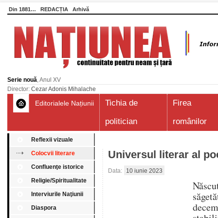
Din 1881…
REDACȚIA
Arhivă
Serie nouă
, Anul XV
Director:
Cezar Adonis Mihalache
Tichia de
Firea
Editorialele Națiunii
politician
românilor
Reflexii vizuale
Universul literar al p
Colocvii literare
Confluenţe istorice
Data:
10 iunie 2023
Religie/Spiritualitate
Născ
săget
Interviurile Naţiunii
decem
Diaspora
stabil