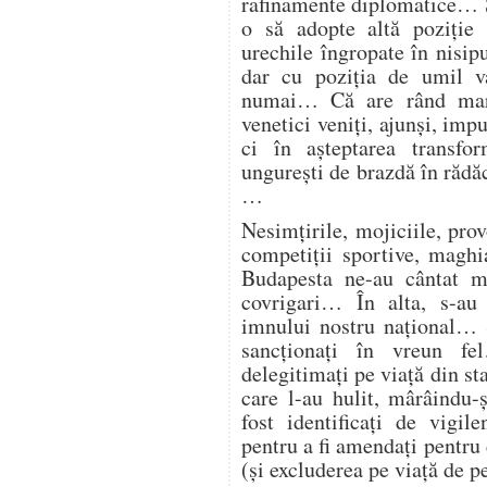
rafinamente diplomatice… Ș
o să adopte altă poziție
urechile îngropate în nisipu
dar cu poziția de umil 
numai… Că are rând mare
venetici veniți, ajunși, impu
ci în așteptarea transfor
ungurești de brazdă în rădă
…
Nesimțirile, mojiciile, pr
competiții sportive, maghia
Budapesta ne-au cântat m
covrigari… În alta, s-au 
imnului nostru național… Și
sancționați în vreun f
delegitimați pe viață din sta
care l-au hulit, mârâindu-ș
fost identificați de vigil
pentru a fi amendați pentru
(și excluderea pe viață de 