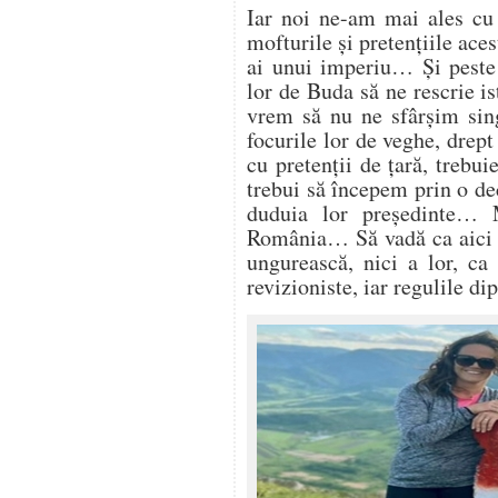
Iar noi ne-am mai ales cu 
mofturile și pretențiile ace
ai unui imperiu… Și peste 
lor de Buda să ne rescrie i
vrem să nu ne sfârșim sing
focurile lor de veghe, drep
cu pretenții de țară, trebu
trebui să începem prin o de
duduia lor președinte… M
România… Să vadă ca aici n
ungurească, nici a lor, ca 
revizioniste, iar regulile d