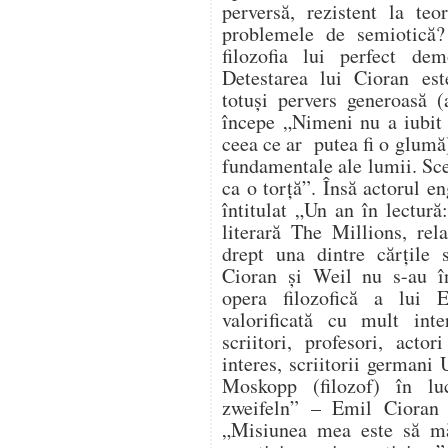
perversă, rezistent la teo
problemele de semiotică?
filozofia lui perfect dem
Detestarea lui Cioran este
totuși pervers generoasă (
începe „Nimeni nu a iubi
ceea ce ar putea fi o glumă)
fundamentale ale lumii. Sc
ca o torță”. Însă actorul e
întitulat „Un an în lectur
literară The Millions, rel
drept una dintre cărțile 
Cioran și Weil nu s-au în
opera filozofică a lui 
valorificată cu mult inter
scriitori, profesori, acto
interes, scriitorii germani 
Moskopp (filozof) în l
zweifeln” – Emil Cioran
„Misiunea mea este să mă