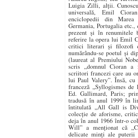
Luigia Zilli, alții. Cunosc
universală, Emil Ciora
enciclopedii din Marea 
Germania, Portugalia etc., 
prezent și în renumitele 
referire la opera lui Emil 
critici literari și filozof
numărându-se poetul și dip
(laureat al Premiului Nobe
scris „domnul Cioran a 
scriitori francezi care au 
lui Paul Valery”. Însă, cu 
franceză „Syllogismes de l
Ed. Gallimard, Paris; prim
tradusă în anul 1999 în l
întitulată „All Gall is Di
colecție de aforisme, crit
deja în anul 1966 într-o co
Will” a menționat că „C
delicate minți ale puterii