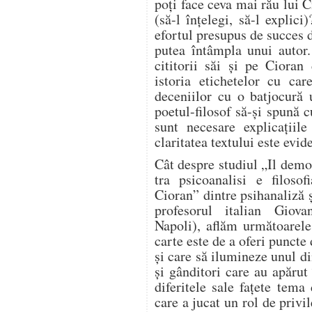
poți face ceva mai rău lui C
(să-l înțelegi, să-l explic
efortul presupus de succes d
putea întâmpla unui autor.
cititorii săi și pe Cioran
istoria etichetelor cu ca
deceniilor cu o batjocură u
poetul-filosof să-și spună 
sunt necesare explicațiile
claritatea textului este evid
Cât despre studiul „Il demo
tra psicoanalisi e filosof
Cioran” dintre psihanaliză ș
profesorul italian Giova
Napoli), aflăm următoarele
carte este de a oferi puncte
și care să ilumineze unul di
și gânditori care au apărut
diferitele sale fațete tema
care a jucat un rol de priv