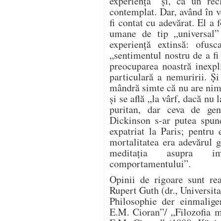
experiență” și, ca un rec
contemplat. Dar, având în v
fi contat cu adevărat. El a 
umane de tip „universal”
experiență extinsă: ofusc
„sentimentul nostru de a fi
preocuparea noastră inexpl
particulară a nemuririi. Ș
mândră simte că nu are nimi
și se află „la vârf, dacă nu 
puritan, dar ceva de ge
Dickinson s-ar putea spun
expatriat la Paris; pentru 
mortalitatea era adevărul g
meditația asupra imed
comportamentului”.
Opinii de rigoare sunt rea
Rupert Guth (dr., Universit
Philosophie der einmalig
E.M. Cioran”/ „Filozofia m