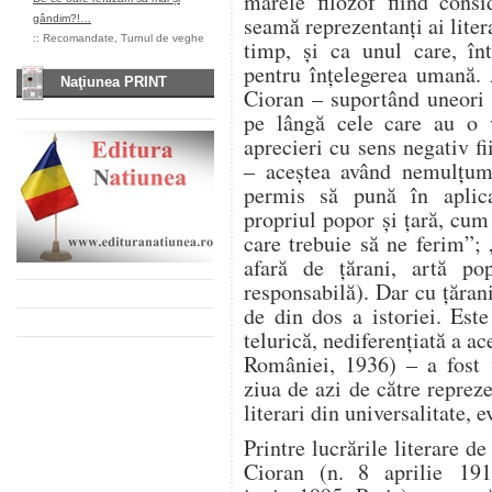
marele filozof fiind cons
seamă reprezentanți ai litera
gândim?!…
::
Recomandate
,
Turnul de veghe
timp, și ca unul care, în
pentru înțelegerea umană. A
Naţiunea PRINT
Cioran – suportând uneori 
pe lângă cele care au o 
aprecieri cu sens negativ f
– aceștea având nemulțumir
permis să pună în aplica
propriul popor și țară, cum
care trebuie să ne ferim”;
afară de ţărani, artă po
responsabilă). Dar cu ţăran
de din dos a istoriei. Este
telurică, nediferenţiată a a
României, 1936) – a fost 
ziua de azi de către repreze
literari din universalitate, 
Printre lucrările literare d
Cioran (n. 8 aprilie 19