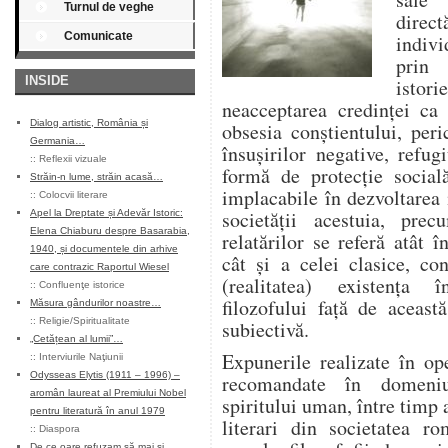
Turnul de veghe
dire
Comunicate
indivi
prin 
INSIDE
istor
neacceptarea credinței ca 
Dialog artistic, România și
obsesia conștientului, peri
Germania…
însușirilor negative, refug
::
Reflexii vizuale
formă de protecție socială 
Străin-n lume, străin acasă…
implacabile în dezvoltarea 
::
Colocvii literare
societății acestuia, pre
Apel la Dreptate și Adevăr Istoric:
Elena Chiaburu despre Basarabia,
relatărilor se referă atât 
1940, și documentele din arhive
cât și a celei clasice, co
care contrazic Raportul Wiesel
(realitatea) existența î
::
Confluenţe istorice
filozofului față de această
Măsura gândurilor noastre…
::
Religie/Spiritualitate
subiectivă.
„Cetățean al lumii”…
Expunerile realizate în op
::
Interviurile Naţiunii
Odysseas Elytis (1911 – 1996) –
recomandate în domeniul 
aromân laureat al Premiului Nobel
spiritului uman, între timp 
pentru literatură în anul 1979
literari din societatea ro
::
Diaspora
De ce oare refuzam să mai și