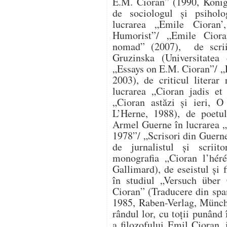
E.M. Cioran” (1990, Kön
de sociologul și psihol
lucrarea „Emile Ciora
Humorist”/ „Emile Cior
nomad” (2007), de scriit
Gruzinska (Universitatea
„Essays on E.M. Cioran”/ „
2003), de criticul litera
lucrarea „Cioran jadis et
„Cioran astăzi și ieri, O
L’Herne, 1988), de poetul 
Armel Guerne în lucrarea „
1978”/ „Scrisori din Guern
de jurnalistul și scriit
monografia „Cioran l’héré
Gallimard), de eseistul și 
în studiul „Versuch über
Cioran” (Traducere din spa
1985, Raben-Verlag, Münche
rândul lor, cu toții punând 
a filozofului Emil Cioran, 