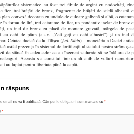
săpăturilor sistematice au fost: trei fibule de argint cu nodozități, cinc
de fier, trei brățări de bronz, fragmente de brățări de sticlă albastră c
e plan-convexă decorate cu undule de culoare galbenă și albă, o cataram
z în forma de liră, trei catarame de fier, un pandantiv inelar de bronz c
ăți, un inel de bronz cu placă de montare gravată, mărgele de past
să cu ochi de păun (a.s.v. „Zeii geți cu ochi albaștri”) și un inel d
jud. Sibiu
ar. Cetatea dacică de la Tilișca (
) – monetăria a Daciei antice
ifică astfel prezența în sistemul de fortificații al statului nostru strămoșes
ză de stâncă în calea celor ce au încercat zadarnic să ne înlăture de p
meleaguri. Aceasta s-a constituit într-un alt cuib de vulturi nemuritori
ii au luptat pentru libertate până la capăt.
un răspuns
e email nu va fi publicată.
Câmpurile obligatorii sunt marcate cu
*
u
*