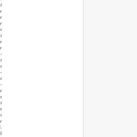
i
e
e
e
s
i
e
e
-
i
a
–
a
-
e
a
i
n
o
e
.
ă