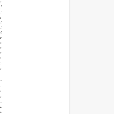
a
l
i
e
i
at
i
ar
a
a
a
a
e
le
t
.
ă
e
l
a
a