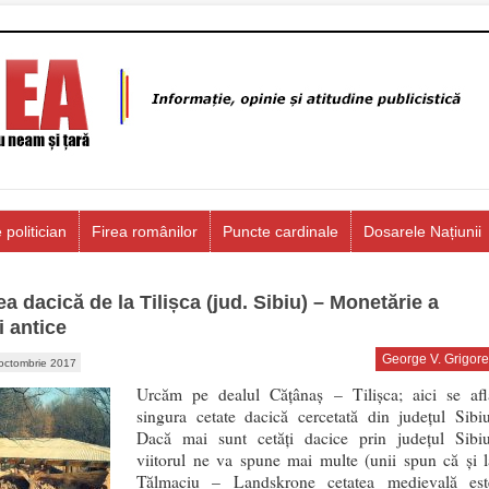
 politician
Firea românilor
Puncte cardinale
Dosarele Națiunii
ea dacică de la Tilișca (jud. Sibiu) – Monetărie a
i antice
George V. Grigore
octombrie 2017
Urcăm pe dealul Cățânaș – Tilișca; aici se afl
singura cetate dacică cercetată din județul Sibiu
Dacă mai sunt cetăți dacice prin județul Sibiu
viitorul ne va spune mai multe (unii spun că și l
Tălmaciu – Landskrone cetatea medievală est