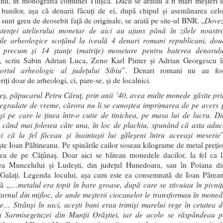
anu, în monografia comunei Tilişca. Dacii se arătau a fi mari meşteri î
 banilor, aşa că denarii făcuţi de ei, după chipul şi asemănarea celo
Dovez
 sunt greu de deosebit faţă de originale, se arată pe site-ul BNR. „
stenţei atelierului monetar de aici au ajuns până în zilele noastre
ile arheologice scoţând la iveală 4 denari romani republicani, dou
i, precum şi 14 ştanţe (matriţe) monetare pentru baterea denarulu
, scriu Sabin Adrian Luca, Zeno Karl Pinter şi Adrian Georgescu î
oriul arheologic al jude­ţului Sibiu
”. Denari romani nu au fos
iţi doar de arheologi, ci, pare-se, şi de localnici.
eş, păpucarul Petru Căruţ, prin anii ’40, avea multe monede găsite pri
egradate de vreme, cărora nu li se cunoştea imprimarea de pe avers ş
 şi pe care le ţinea într-o cutie de tinichea, pe masa lui de lucru. Di
 când mai folosea câte una, în loc de plachiu, spunând că asta aduc
i că la fel făceau şi înaintaşii lui găleşeni întru aceeaşi meserie
şte Ioan Păltineanu. Pe spinările cailor soseau kilograme de metal preţio
tea de pe Căţânaş. Doar aici se băteau monedele dacilor, la fel ca l
ea Muncelului şi Ludeşti, din judeţul Hunedoara, sau în Poiana di
 Galaţi. Legenda locului, aşa cum este ea consemnată de Ioan Părean
metalul era topit în bare groase, după care se stivuiau în pivniţ
că „…
turnul din mijloc, de unde meşterii ciocanelor le transformau în moned
re… Strânşi în saci, aceşti bani erau trimişi marelui rege în cetatea d
 Sarmisegetuzei din Munţii Orăştiei, iar de acolo se răspândeau p