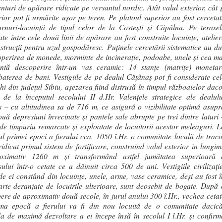
nturi de apărare ridicate pe versantul nordic. Atât valul exterior, cât ș
erior pot fi urmărite ușor pe teren. Pe platoul superior au fost cercetat
rnuri-locuință de tipul celor de la Costești și Căpâlna. Pe terasel
te între cele două linii de apărare au fost construite locuințe, atelier
strucții pentru uzul gospodăresc. Puținele cercetării sistematice au du
operirea de monede, morminte de incinerație, podoabe, unele și cea ma
ntă descoperire într-un vas ceramic: 14 stanțe (matrițe) monetar
baterea de bani. Vestigiile de pe dealul Cățânaș pot fi considerate cel
hi din județul Sibiu, așezarea fiind distrusă în timpul războaielor daco
de la începutul secolului II d.Hr. Valențele strategice ale dealulu
 – cu altitudinea sa de 716 m, ce asigură o vizibilitate optimă asupr
ouă depresiuni învecinate și pantele sale abrupte pe trei dintre laturi 
 de timpuriu remarcate și exploatate de locuitorii acestor meleaguri. L
ul primei epoci a fierului cca. 1050 î.Hr. o comunitate locală de traco
ridicat primul sistem de fortificare, construind valul exterior în lungim
oximativ 1260 m și transformând astfel jumătatea superioară 
ului într-o cetate ce a dăinuit circa 500 de ani. Vestigiile civilizație
 de ei constând din locuințe, unele, arme, vase ceramice, deși au fost î
rte deranjate de locuirile ulterioare, sunt deosebit de bogate. După 
pere de aproximativ două secole, în jurul anului 300 î.Hr., vechea cetat
ma epocă a fierului va fi din nou locuită de o comunitate dacică
a de maximă dezvoltare a ei începe însă în secolul I î.Hr. și confirm