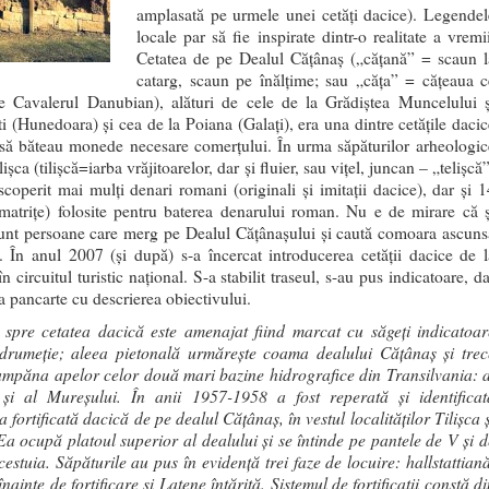
amplasată pe urmele unei cetăți dacice). Legendel
locale par să fie inspirate dintr-o realitate a vremi
Cetatea de pe Dealul Cățânaș („cățană” = scaun l
catarg, scaun pe înălțime; sau „căța” = cățeaua c
te Cavalerul Danubian), alături de cele de la Grădiștea Muncelului ș
i (Hunedoara) și cea de la Poiana (Galați), era una dintre cetățile dacic
 să băteau monede necesare comerțului. În urma săpăturilor arheologic
lișca (tilișcă=iarba vrăjitoarelor, dar și fluier, sau vițel, juncan – „telișcă
scoperit mai mulți denari romani (originali și imitații dacice), dar și 1
(matrițe) folosite pentru baterea denarului roman. Nu e de mirare că ș
sunt persoane care merg pe Dealul Cățânașului și caută comoara ascuns
. În anul 2007 (și după) s-a încercat introducerea cetății dacice de l
în circuitul turistic național. S-a stabilit traseul, s-au pus indicatoare, d
a pancarte cu descrierea obiectivului.
 spre cetatea dacică este amenajat fiind marcat cu săgeți indicatoar
drumeție; aleea pietonală urmărește coama dealului Cățânaș și trec
umpăna apelor celor două mari bazine hidrografice din Transilvania: a
 și al Mureșului. În anii 1957-1958 a fost reperată și identificat
 fortificată dacică de pe dealul Cățânaș, în vestul localităților Tilișca 
Ea ocupă platoul superior al dealului și se întinde pe pantele de V și d
cestuia. Săpăturile au pus în evidență trei faze de locuire: hallstattiană
nainte de fortificare și Latene întărită. Sistemul de fortificații constă d