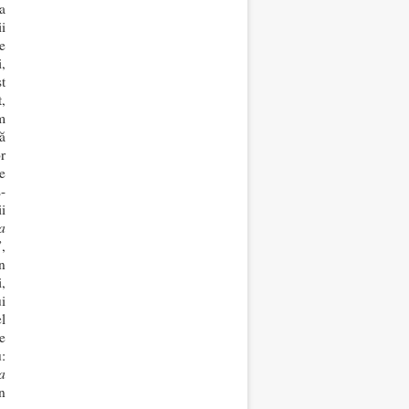
a
ii
e
,
t
,
m
ă
r
e
-
i
a
”,
n
,
i
l
e
:
a
n