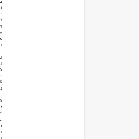
a
i
or
i
i
e
s
u
.
ru
t
ă
r
că
it
-
tă
i
e
e
i
n
u