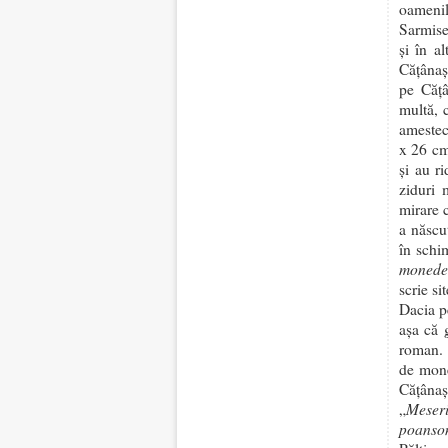
oamenil
Sarmiseg
şi în a
Căţânaş
pe Căţâ
multă, 
amestec
x 26 cm
şi au ri
ziduri 
mirare 
a născu
în schi
monedel
scrie si
Dacia p
aşa că 
roman. 
de mone
Căţânaş
Meser
„
poanso