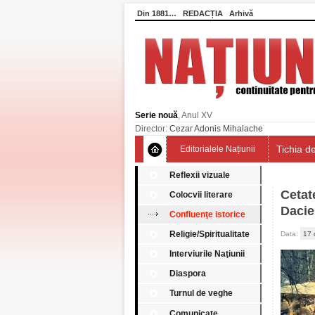
Din 1881…
REDACȚIA
Arhivă
Serie nouă
, Anul XV
Director:
Cezar Adonis Mihalache
Tichia de
Editorialele Națiunii
Reflexii vizuale
Cetat
Colocvii literare
Dacie
Confluenţe istorice
Religie/Spiritualitate
Data:
17 
Interviurile Naţiunii
Diaspora
Turnul de veghe
Comunicate