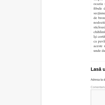
ocazia 
fibule 
secțiun
de bron
nodozit
sticloa
chihlimb
își cert
ca pavă
aceste 
unde dac
Lasă 
Adresa ta d
Comentari