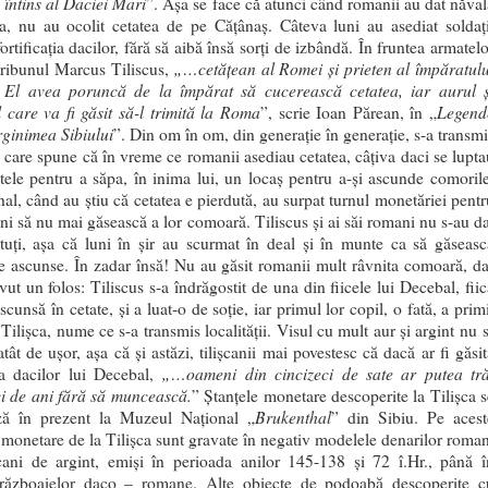
 întins al Daciei Mari
”. Aşa se face că atunci când romanii au dat năval
a, nu au ocolit cetatea de pe Căţânaş. Câteva luni au asediat soldaţi
rtificaţia dacilor, fără să aibă însă sorţi de izbândă. În fruntea armatel
„…cetăţean al Romei şi prieten al împăratulu
 tribunul Marcus Tiliscus,
 El avea poruncă de la împărat să cucerească cetatea, iar aurul ş
l care va fi găsit să-l trimită la Roma
Legend
”, scrie Ioan Părean, în „
ginimea Sibiului
”. Din om în om, din generaţie în generaţie, s-a transmi
 care spune că în vreme ce romanii asediau cetatea, câţiva daci se lupta
ele pentru a săpa, în inima lui, un locaş pentru a-şi ascunde comorile
inal, când au ştiu că cetatea e pierdută, au surpat turnul monetăriei pent
ni să nu mai găsească a lor comoară. Tiliscus şi ai săi romani nu s-au da
tuţi, aşa că luni în şir au scurmat în deal şi în munte ca să găseasc
le ascunse. În zadar însă! Nu au găsit romanii mult râvnita comoară, da
vut un folos: Tiliscus s-a îndrăgostit de una din fiicele lui Decebal, fii
scunsă în cetate, şi a luat-o de soţie, iar primul lor copil, o fată, a prim
ilişca, nume ce s-a transmis localităţii. Visul cu mult aur şi argint nu s
atât de uşor, aşa că şi astăzi, tilişcanii mai povestesc că dacă ar fi găsi
„…oameni din cincizeci de sate ar putea tră
a dacilor lui Decebal,
ci de ani fără să muncească.
” Ştanţele monetare descoperite la Tilişca s
Brukenthal
ză în prezent la Muzeul Naţional „
” din Sibiu. Pe acest
e monetare de la Tilişca sunt gravate în negativ modelele denarilor roman
cani de argint, emişi în perioada anilor 145-138 şi 72 î.Hr., până î
războaielor daco – romane. Alte obiecte de podoabă descoperite c