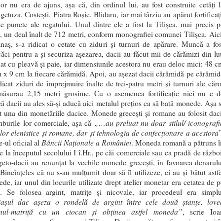
or nu era de ajuns, aşa că, din ordinul lui, au fost construite cetăţi l
etuza, Costeşti, Piatra Roşie, Blidaru, iar mai târziu au apărut fortificaţ
lte puncte ale regatului. Unul dintre ele a fost la Tilişca, mai precis p
, un deal înalt de 712 metri, conform monografiei comunei Tilişca. Aici
naş, s-a ridicat o cetate cu ziduri şi turnuri de apărare. Muncă a fos
căci pentru a-şi securiza aşezarea, dacii au făcut mii de cărămizi din lut
at cu pleavă şi paie, iar dimensiunile acestora nu erau deloc mici: 48 c
 x 9 cm la fiecare cărămidă. Apoi, au aşezat dacii cărămidă pe cărămid
dicat ziduri de împrejmuire înalte de trei-patru metri şi turnuri ale căro
măsurau 2,15 metri grosime. Cu o asemenea fortificaţie nici nu e d
că dacii au ales să-şi aducă aici metalul preţios ca să bată monede. Aşa s
t una din monetăriile dacice. Monede greceşti şi romane au folosit daci
„…au preluat nu doar stilul/ iconografi
mburile lor comerciale, aşa că
or elenistice şi romane, dar şi tehnologia de confecţionare a acestora
Băncii Naţionale a României
te-ul oficial al
. Moneda romană a pătruns î
e la începutul secolului I î.Hr., pe căi comerciale sau ca pradă de război
geto-dacii au renunţat la vechile monede greceşti, în favoarea de­narulu
Bineînţeles că nu s-au mulţumit doar să îl utilizeze, ci au şi bătut astfe
de, iar unul din locurile utilizate drept atelier monetar era cetatea de p
. Se folosea argint, matriţe şi nicovale, iar procedeul era simplu
iaşul dac aşeza o rondelă de argint între cele două ştanţe, love
nul-matriţă cu un ciocan şi obţinea astfel moneda”
, scrie Ioa