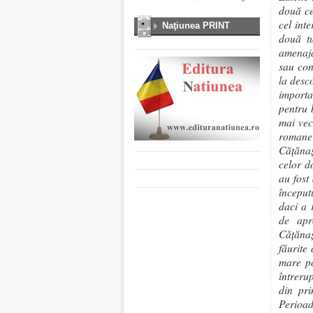
două ce
cel int
Naţiunea PRINT
două tu
amenaja
sau con
la desc
importa
pentru 
mai vec
romane 
Cățănaș
celor d
au fost
început
daci a 
de apr
Cățănaș
făurite
mare pa
întreru
din pri
Perioad