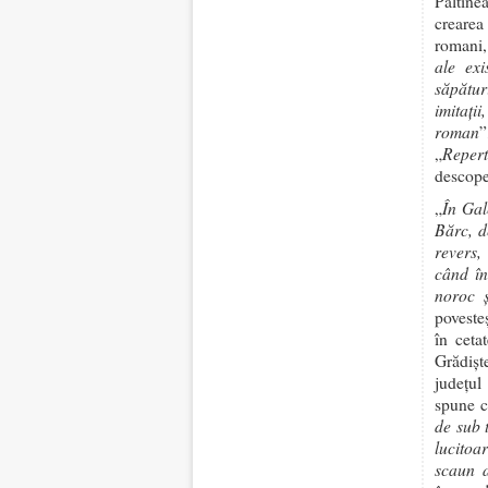
Păltine
crearea
romani,
ale exi
săpătur
imitaţi
roman
”
Repert
„
descoper
În Gal
„
Bărc, d
revers,
când în
noroc ş
poveste
în ceta
Grădişt
judeţul
spune 
de sub 
lucitoa
scaun a