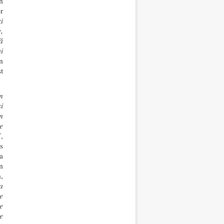
n
r
i
,
ă
i
n
t
n
i
n
e
”,
s
a
n
,
a
e
e
e