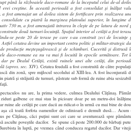
rupt până la războaiele daco-romane de la începutul celui de-al doile
l erei creștine. În această perioadă a fost consolidat și înălțat valu
r, a fost amenajat un al doilea sistem de fortificare prin realizarea une
 consolidate cu piatră la marginea platoului superior, în lungime d
ativ 730 m, a fost amenajată intrarea în clește de pe latura de nord ș
construite două turnuri-locuință. Spațiul interior al cetății a fost teras
ndu-se peste 20 de terase pe care s-au construit zeci de locuințe ș
. Astfel cetatea devine un important centru politic și militar-strategic d
 de producție meșteșugărească și de schimburi. Cucerită și distrusă l
ele daco-romane ea nu va mai fi locuită în epocile următoare. Tot l
, dar pe Dealul Cetății, există ruinele unei alte cetăți, din perioad
lă (aprox. sec. XIV).
Cetatea feudală a fost construită de către populați
scă din zonă, spre mijlocul secolului al XIII-lea. A fost înconjurată d
in piatră și străjuită de turnuri, păstrate sub formă de ruine abia sesizabi
față.
pectaculos nu are, la prima vedere, culmea Dealului Căţânaş. Pămân
 ziduri galbene ce mai stau în picioare doar pe un metru-doi înălţime
ar ruine ale cetăţii pe care dacii au ridicat-o în urmă cu mai bine de dou
, aşa că toată forfota oamenilor de odinioară e demult dusă… Acum 
 sus pe Căţânaş, căci puţini sunt cei care se aventurează spre pământu
să asculte poveştile dacilor. Se spune că peste 200.000 de bărbaţi pute
 Burebista în luptă, pe vremea când conducea regatul dacilor. Dar viteji