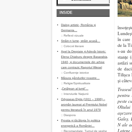
INSIDE
Dialog artistic, România și
însoțeș
Germania…
Lundeșt
::
Reflexii vizuale
în care
Străin-n lume, străin acasă…
de la Ti
::
Colocvii literare
s-au de
Apel la Dreptate și Adevăr Istoric:
stanțe 
Elena Chiaburu despre Basarabia,
astăzi 
1940, și documentele din arhive
care contrazic Raportul Wiesel
de daci
::
Confluenţe istorice
Tilișca 
Măsura gândurilor noastre…
și câtev
::
Religie/Spiritualitate
Traseul
„Cetățean al lumii”…
pentru 
::
Interviurile Naţiunii
Odysseas Elytis (1911 – 1996) –
peste c
aromân laureat al Premiului Nobel
Oltului
pentru literatură în anul 1979
așezarea
::
Diaspora
Galeș. 
Prostia și tăcăloșia în politica
N ale a
energetică a României…
Latene î
::
Recomandate
,
Turnul de veghe