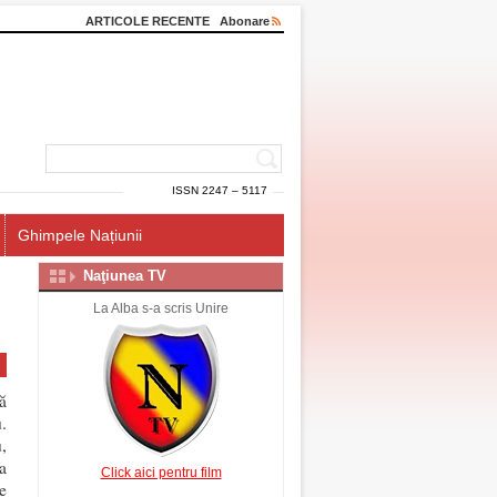
ARTICOLE RECENTE
Abonare
ISSN 2247 – 5117
Ghimpele Națiunii
Naţiunea TV
La Alba s-a scris Unire
ă
.
,
a
Click aici pentru film
e