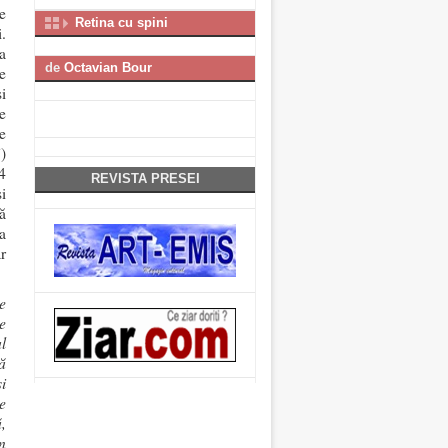
e
Retina cu spini
i.
a
de
Octavian Bour
e
i
e
e
”)
4
REVISTA PRESEI
i
ă
a
ar
e
e
l
ă
și
e
,
in