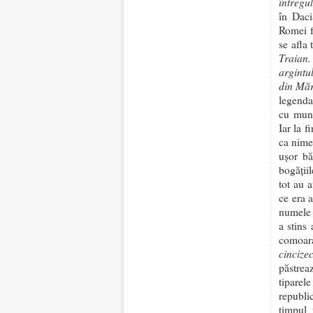
întregul
în Daci
Romei fo
se afla
Traian.
argintu
din Măr
legenda
cu munt
Iar la f
ca nime
uşor bă
bogăţii
tot au a
ce era a
numele T
a stins 
comoar
cincize
păstrea
tiparel
republi
timpul 