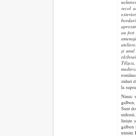
neîntre
secol a
exterio
borduri
aproxim
au fost 
amenajâ
ateliere
și unul
războai
Tilișca
medieva
românea
ziduri d
la supra
Nimic s
galben,
Sunt do
milenii
linişte
galben 
trimite