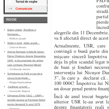
PSD-u
Turnul de veghe
confru
Comunicate
strad
partid
INSIDE
pierd
încre
Dialog artistic, România și
alegerile din 11 Decembrie.
Germania…
va fi afectată direct de aces
::
Reflexii vizuale
Străin-n lume, străin acasă…
Actualmente, USR, care l
::
Colocvii literare
convingă o bună parte din 
Apel la Dreptate și Adevăr Istoric:
mişcare sinceră împotriva 
Elena Chiaburu despre Basarabia,
deja în plin scandal legat t
1940, și documentele din arhive
care contrazic Raportul Wiesel
de bani şi fonduri necuve
::
Confluenţe istorice
intervenţia lui Nicuşor Da
Schimbarea la Față și cea de-a
3”, în care a declarat că…
cincea Evanghelie…
100 000€! Împotriva lui Ni
::
Religie/Spiritualitate
un dosar penal pentru finan
„Cetățean al lumii”…
::
Interviurile Naţiunii
Încă de anul trecut buget
Odysseas Elytis (1911 – 1996) –
ulterior USR le-au avut la
aromân laureat al Premiului Nobel
pentru literatură în anul 1979
despre finanţatorii reali
::
Diaspora