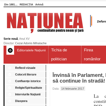
Din 1881…
REDACȚIA
Arhivă
Serie nouă
, Anul XV
Director:
Cezar Adonis Mihalache
Tichia de
Firea
Editorialele Națiunii
politician
românilor
Reflexii vizuale
Învinsă în Parlament, 
Colocvii literare
să continue în stradă!
Confluenţe istorice
Religie/Spiritualitate
Data:
14 februarie 2017
Interviurile Naţiunii
La d
consti
Diaspora