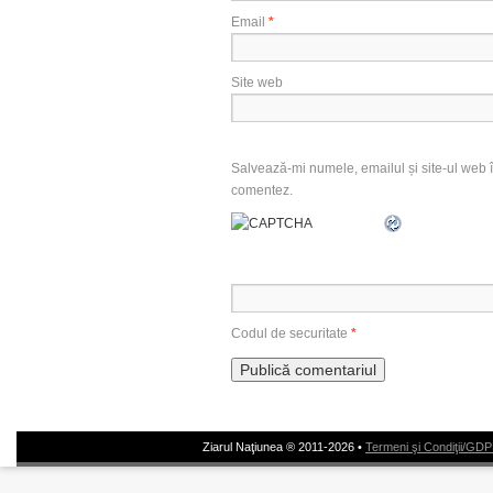
Email
*
Site web
Salvează-mi numele, emailul și site-ul web î
comentez.
Codul de securitate
*
Ziarul Naţiunea ® 2011-2026 •
Termeni şi Condiţii/GD