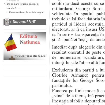
confirma dacă aceste surse 
De ce oare refuzam să mai și
miliardarul George Soros
gândim?!…
vehiculate în spaţiul publi
::
Recomandate
,
Turnul de veghe
trebuie să îşi facă datoria în
Naţiunea PRINT
partidul şi liderii acestui
electorat, ar fi ca însuşi U
ia în serios transparenţa în
şi să spună ei înşişi de unde
Imediat după alegerile din
rezultat onorabil de peste o
de numeroase scandaluri,
intenţiile sale într-o altă l
Excluderea din partid a lu
Clotilde Armand) pentr
fundaţiile lui George Soro
partidului.
Punerea pe linie moartă a
„vina” de-a fi creştină pract
Prestaţia slabă a deputaţil