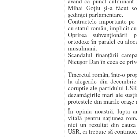
având ca punct culminant
Mihai Goţiu şi-a făcut s
şedinţei parlamentare.
Contractele importante pe
cu statul român, implicit cu
Oprirea subvenţionării p
ortodoxe în paralel cu aloc
musulmani.
Scandalul finanţării campa
Nicuşor Dan în ceea ce priv
Tineretul român, într-o prop
la alegerile din decembrie
coruptie ale partidului USR
dezamăgirile mari ale susţin
protestele din marile oraşe
În opinia noastră, lupta a
vitală pentru naţiunea rom
nici un rezultat din cauza
USR, ci trebuie să continue