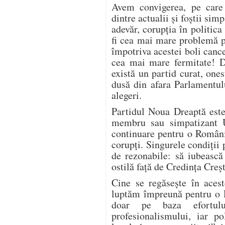
Avem convigerea, pe care
dintre actualii şi foştii simp
adevăr, corupţia în politica
fi cea mai mare problemă pe
împotriva acestei boli canc
cea mai mare fermitate! 
există un partid curat, ones
dusă din afara Parlamentul
alegeri.
Partidul Noua Dreaptă este
membru sau simpatizant U
continuare pentru o Români
corupţi. Singurele condiţii
de rezonabile: să iubească
ostilă faţă de Credinţa Creşt
Cine se regăseşte în acest
luptăm împreună pentru o R
doar pe baza efortului
profesionalismului, iar po