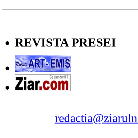
REVISTA PRESEI
Ziarul Naţiunea ® 2011-2
Contact:
redactia@ziaruln
pre