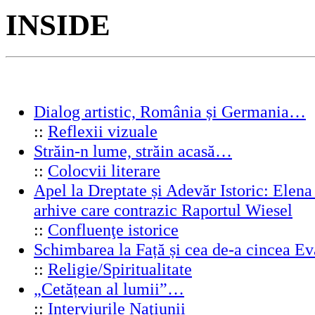
INSIDE
Dialog artistic, România și Germania…
::
Reflexii vizuale
Străin-n lume, străin acasă…
::
Colocvii literare
Apel la Dreptate și Adevăr Istoric: Elen
arhive care contrazic Raportul Wiesel
::
Confluenţe istorice
Schimbarea la Față și cea de-a cincea 
::
Religie/Spiritualitate
„Cetățean al lumii”…
::
Interviurile Naţiunii