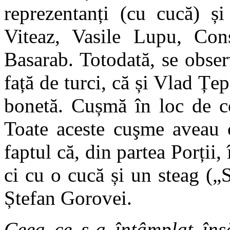
reprezentanți (cu cucă) ș
Viteaz, Vasile Lupu, Con
Basarab. Totodată, se obser
față de turci, că și Vlad Țe
bonetă. Cușmă în loc de co
Toate aceste cuşme aveau 
faptul că, din partea Porții,
ci cu o cucă și un steag (
Ștefan Gorovei.
Ceea ce s-a întâmplat îns