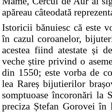
Mame, Cercul de Aur al sig
apăreau câteodată reprezenta
Istoricii bănuiesc că este 
în cazul coroanelor, bijuter
acestea fiind atestate și 
veche știre privind o asem
din 1550; este vorba de co
lea Rareș bijutierilor braș
somptuoase încoronări la Su
preciza Ștefan Gorovei în 