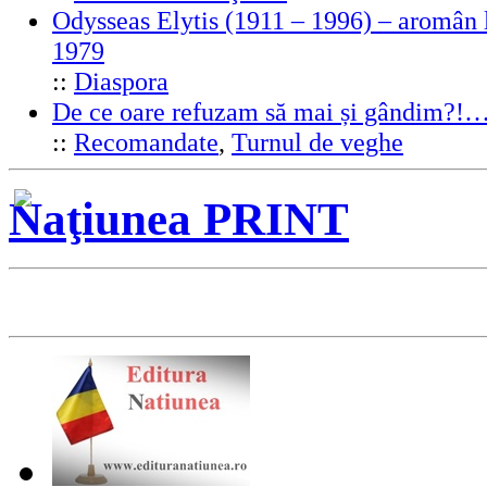
Odysseas Elytis (1911 – 1996) – aromân l
1979
::
Diaspora
De ce oare refuzam să mai și gândim?!
::
Recomandate
,
Turnul de veghe
Naţiunea PRINT