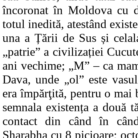
încoronat în Moldova cu d
totul inedită, atestând exis
una a Țării de Sus și cela
„patrie” a civilizației Cucu
ani vechime; „M” – ca mam
Dava, unde „ol” este vasul 
era împărţită, pentru o mai 
semnala existența a două t
contact din când în cân
Sharabha cu 8 picioare; oct