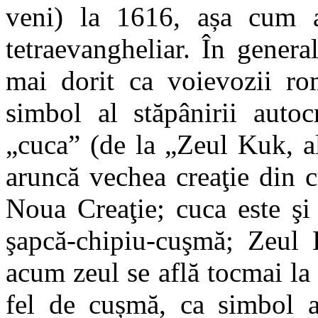
veni) la 1616, așa cum 
tetraevangheliar. În genera
mai dorit ca voievozii ro
simbol al stăpânirii auto
„cuca” (de la „Zeul Kuk, al
aruncă vechea creaţie din c
Noua Creaţie; cuca este şi
şapcă-chipiu-cuşmă; Zeul 
acum zeul se află tocmai la
fel de cușmă, ca simbol al