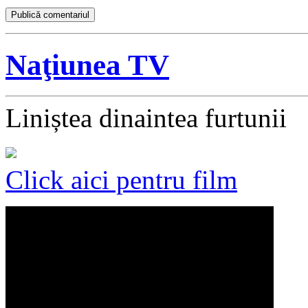
Naţiunea TV
Liniștea dinaintea furtunii
Click aici pentru film