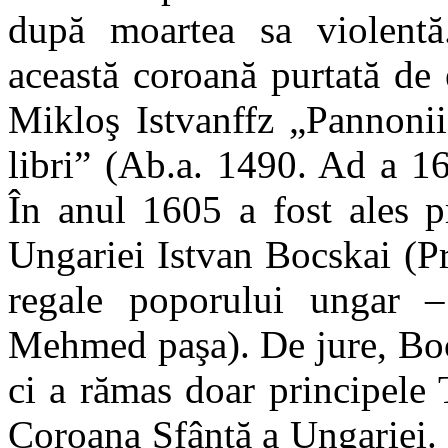
după moartea sa violentă
această coroană purtată de e
Mikloş Istvanffz „Pannonii
libri” (Ab.a. 1490. Ad a 1
În anul 1605 a fost ales pr
Ungariei Istvan Bocskai (Pri
regale poporului ungar –
Mehmed paşa). De jure, Bocs
ci a rămas doar principele 
Coroana Sfântă a Ungariei.