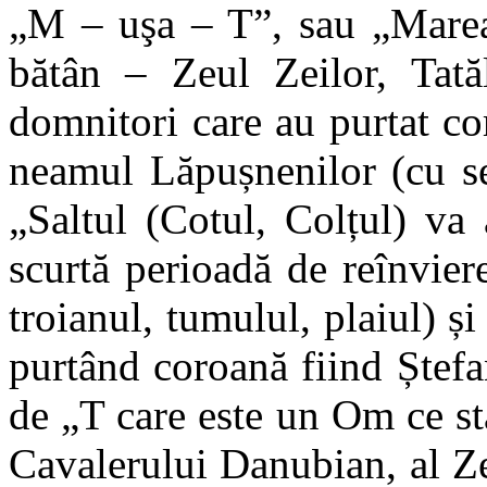
„M – uşa – T”, sau „Marea
bătân – Zeul Zeilor, Tatăl
domnitori care au purtat c
neamul Lăpușnenilor (cu s
„Saltul (Cotul, Colțul) va
scurtă perioadă de reînvier
troianul, tumulul, plaiul) ș
purtând coroană fiind Ștef
de „T care este un Om ce st
Cavalerului Danubian, al Z