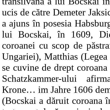
transilvană a lui Bocskai in
ucis de către Demeter Jaksi
a ajuns în posesia Habsbur
lui Bocskai, în 1609, Die
coroanei cu scop de păstra
Ungariei), Matthias (Legea 
se cuvine de drept coroana
Schatzkammer-ului afirm
Krone… im Jahre 1606 dem
(Bocskai a dăruit coroana î