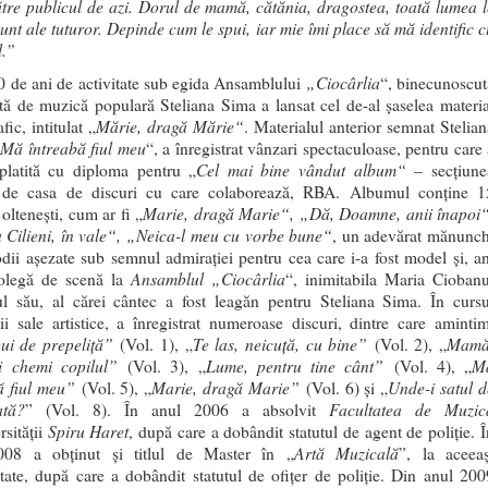
tre publicul de azi. Dorul de mamă, cătănia, dragostea, toată lumea l
sunt ale tuturor. Depinde cum le spui, iar mie îmi place să mă identific c
l.”
„Ciocârlia
 de ani de activitate sub egida Ansamblului
“, binecunoscut
etă de muzică populară Steliana Sima a lansat cel de-al şaselea materia
Mărie, dragă Mărie“
fic, intitulat „
. Materialul anterior semnat Stelian
Mă întreabă fiul meu
“, a înregistrat vânzari spectaculoase, pentru care 
Cel mai bine vândut album“
splatită cu diploma pentru „
– secţiune
, de casa de discuri cu care colaborează, RBA. Albumul conţine 1
Marie, dragă Marie“, „Dă, Doamne, anii înapoi“
olteneşti, cum ar fi „
a Cilieni, în vale“, „Neica-l meu cu vorbe bune“
, un adevărat mănunch
dii aşezate sub semnul admiraţiei pentru cea care i-a fost model şi, an
Ansamblul „Ciocârlia
colegă de scenă la
“, inimitabila Maria Ciobanu
l său, al cărei cântec a fost leagăn pentru Steliana Sima. În cursu
ății sale artistice, a înregistrat numeroase discuri, dintre care amintim
ui de prepeliță”
Te las, neicuță, cu bine”
Mamă
(Vol. 1), „
(Vol. 2), „
i chemi copilul”
Lume, pentru tine cânt”
M
(Vol. 3), „
(Vol. 4), „
ă fiul meu”
Marie, dragă Marie”
Unde-i satul d
(Vol. 5), „
(Vol. 6) și „
ată?
Facultatea de Muzic
” (Vol. 8). În anul 2006 a absolvit
Spiru Haret
rsității
, după care a dobândit statutul de agent de poliție. Î
Artă Muzicală
008 a obținut și titlul de Master în „
”, la aceeaș
itate, după care a dobândit statutul de ofițer de poliție. Din anul 200