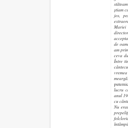
stăteam
ştiam c
jos, p
extrao
Mariei 
directo
accepta
de oame
am prim
ceva du
Între t
cântecu
vreme
meargă
puterni
lucru c
anul 19
cu cânt
Nu erau
prepeli
folclo
întâmpi