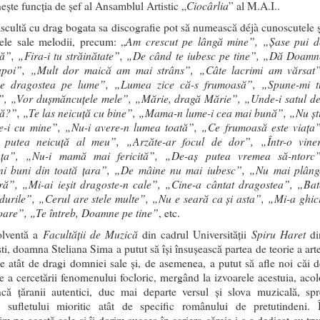
Ciocârlia
ește funcția de șef al Ansamblul Artistic „
” al M.A.I..
ascultă cu drag bogata sa discografie pot să numească déjà cunoscutele ș
Am crescut pe lângă mine”, „Șase pui d
tele sale melodii, precum: „
ță”, „Fira-i tu străinătate”, „De când te iubesc pe tine”, „Dă Doamn
napoi”, „Mult dor maică am mai strâns”, „Câte lacrimi am vărsat”
e dragostea pe lume”, „Lumea zice că-s frumoasă”, „Spune-mi t
”, „Vor dușmăncuțele mele”, „Mărie, dragă Mărie”, „Unde-i satul de
tă?”, „Te las neicuță cu bine”, „Mama-n lume-i cea mai bună”, „Nu ști
e-i cu mine”, „Nu-i avere-n lumea toată”, „Ce frumoasă este viața”
 putea neicuță al meu”, „Arzăte-ar focul de dor”, „Într-o viner
ața”, „Nu-i mamă mai fericită”, „De-aș putea vremea să-ntorc”
i buni din toată țara”, „De mâine nu mai iubesc”, „Nu mai plâng
ră”, „Mi-ai ieșit dragoste-n cale”, „Cine-a cântat dragostea”, „Bat
durile”, „Cerul are stele multe”, „Nu e seară ca și asta”, „Mi-a ghici
toare”, „Te întreb, Doamne pe tine”
, etc.
Facultăţii de Muzică
Spiru Haret
olventă a
din cadrul Universităţii
di
ti, doamna Steliana Sima a putut să îşi însuşească partea de teorie a arte
e atât de dragi domniei sale şi, de asemenea, a putut să afle noi căi d
e a cercetării fenomenului focloric, mergând la izvoarele acestuia, acol
că ţăranii autentici, duc mai departe versul şi slova muzicală, spr
a sufletului mioritic atât de specific românului de pretutindeni. Î