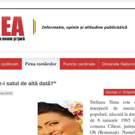
 politician
Firea românilor
Puncte cardinale
Dosarele Națiunii
-i satul de altă dată?”
George V. Grigore
mai 2016
Steliana Sima este 
interpretă de muzic
populară, născută la dat
de 6 ianuarie 1965 î
comuna Cilieni, județu
Olt (Romanați). Numel