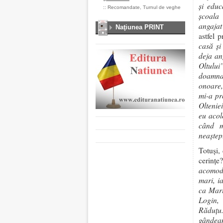
şi educ
::
Recomandate
,
Turnul de veghe
şcoala
angaja
Naţiunea PRINT
astfel p
casă şi
deja an
Oltului
doamna 
onoare,
mi-a pr
Olteniei
eu acol
când m
neaştep
Totuşi, 
cerinţe
acomoda
mari, i
ca Mari
Login,
Răduţu.
gândeam