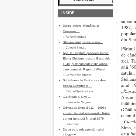
INSIDE
subcomi
Dialog artistic, România și
1987, c
Germania…
popula
::
Reflexii vizuale
din Slat
Străin-n lume, străin acasă…
Părinții
::
Colocvii literare
Apel la Dreptate și Adevăr Istoric:
de când
Elena Chiaburu despre Basarabia,
aici. T
1940, și documentele din arhive
anii ’6
care contrazic Raportul Wiesel
satului
::
Confluenţe istorice
Steliana
Schimbarea la Față și cea de-a
anul 19
cincea Evanghelie…
Rapsod
„
::
Religie/Spiritualitate
Ansam
„Cetățean al lumii”…
întâlni
::
Interviurile Naţiunii
Odysseas Elytis (1911 – 1996) –
(Cătăli
aromân laureat al Premiului Nobel
talentu
pentru literatură în anul 1979
„Ciocâr
::
Diaspora
Sima, ca
De ce oare refuzam să mai și
ar fi b
gândim?!…