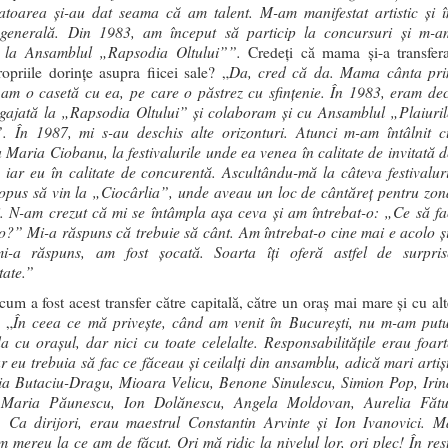
atoarea şi-au dat seama că am talent. M-am manifestat artistic şi î
 generală. Din 1983, am început să particip la concursuri şi m-a
t la Ansamblul „Rapsodia Oltului””.
Credeţi că mama şi-a transfera
Da, cred că da. Mama cânta pri
ropriile dorinţe asupra fiicei sale? „
 am o casetă cu ea, pe care o păstrez cu sfinţenie. În 1983, eram dec
gajată la „Rapsodia Oltului” şi colaboram şi cu Ansamblul „Plaiuril
”. În 1987, mi s-au deschis alte orizonturi. Atunci m-am întâlnit c
Maria Ciobanu, la festivalurile unde ea venea în calitate de invitată d
 iar eu în calitate de concurentă. Ascultându-mă la câteva festivaluri
opus să vin la „Ciocârlia”, unde aveau un loc de cântăreţ pentru zon
.
N-am crezut că mi se întâmpla aşa ceva şi am întrebat-o: „Ce să fa
o?” Mi-a răspuns că trebuie să cânt. Am întrebat-o cine mai e acolo şi
i-a răspuns, am fost şocată. Soarta îţi oferă astfel de surpris
tate.”
cum a fost acest transfer către capitală, către un oraş mai mare şi cu alt
În ceea ce mă priveşte, când am venit în Bucureşti, nu m-am putu
? „
 cu oraşul, dar nici cu toate celelalte. Responsabilităţile erau foart
ar eu trebuia să fac ce făceau şi ceilalţi din ansamblu, adică mari artişt
a Butaciu-Dragu, Mioara Velicu, Benone Sinulescu, Simion Pop, Irin
 Maria Păunescu, Ion Dolănescu, Angela Moldovan, Aurelia Fătu
 Ca dirijori, erau maestrul Constantin Arvinte şi Ion Ivanovici. M
 mereu la ce am de făcut. Ori mă ridic la nivelul lor, ori plec! În rest