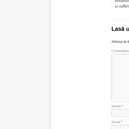
mulţumi
şi suflet
Lasă 
Adresa ta d
Comentari
Nume
*
Email
*