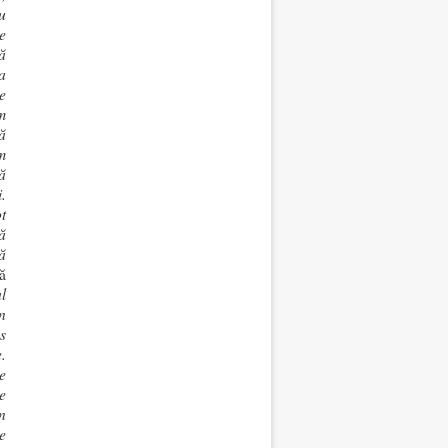
u
e
ă
a
e
m
ă
m
ă
.
t
ă
ă
ă
l
n
s
.
e
e
n
e