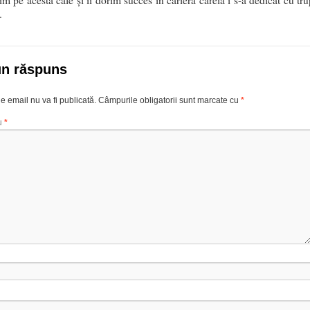
m pe acestă cale şi îi dorim succes în cariera căreia i s-a dedicat cu tru
.
un răspuns
e email nu va fi publicată.
Câmpurile obligatorii sunt marcate cu
*
u
*