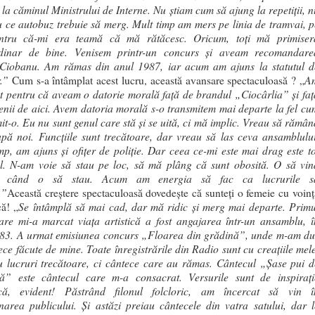
 la căminul Ministrului de Interne. Nu ştiam cum să ajung la repetiţii, n
u ce autobuz trebuie să merg. Mult timp am mers pe linia de tramvai, p
entru că-mi era teamă că mă rătăcesc. Oricum, toţi mă primiser
rdinar de bine. Venisem printr-un concurs şi aveam recomandare
Ciobanu. Am rămas din anul 1987, iar acum am ajuns la statutul d
r.”
A
Cum s-a întâmplat acest lucru, această avansare spectaculoasă ? „
t pentru că a
veam o datorie morală faţă de brandul „Ciocârlia” şi faţ
nii de aici. Avem datoria morală s-o transmitem mai departe la fel cu
it-o. Eu nu sunt genul care stă şi se uită, ci mă implic. Vreau să rămân
pă noi. Funcţiile sunt trecătoare, dar vreau să las ceva ansamblului
imp, am ajuns şi ofiţer de poliţie. Dar ceea ce-mi este mai drag este to
l. N-am voie să stau pe loc, să mă plâng că sunt obosită. O să vin
a când o să stau. Acum am energia să fac ca lucrurile s
.”
Această creştere spectaculoasă dovedeşte că sunteţi o femeie cu voinţ
Se întâmplă să mai cad, dar mă ridic şi merg mai departe. Primu
că! „
are mi-a marcat viaţa artistică a fost angajarea într-un ansamblu, î
83. A urmat emisiunea concurs „Floarea din grădină”, unde m-am du
ece făcute de mine. Toate înregistrările din Radio sunt cu creaţiile mele
 lucruri trecătoare, ci cântece care au rămas. Cântecul „Şase pui d
ţă” este cântecul care m-a consacrat. Versurile sunt de inspiraţi
rică, evident! Păstrând filonul folcloric, am încercat să vin î
narea publicului. Şi astăzi preiau cântecele din vatra satului, dar l