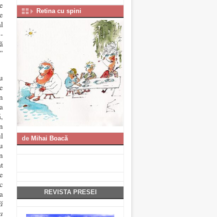
e
Retina cu spini
e
l
-
ă
”
au
e
n
a
,
in
l
de
Mihai Boacă
u
n
t
e
c
REVISTA PRESEI
a
ă
a