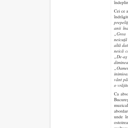
îndeplin
Cei ce 
îndrăgi
prepeli
anii î
„Grea 
neicuță
altă da
neică c
„De-aș
dimine
„Oamen
inimioa
vânt pă
o vrăji
Ca abs
Bucureş
muzical
abordar
unde în
ostoire