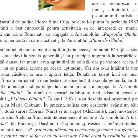
acesta, recunoscut d
fani și admiratori, est
pseudonimul artistic a
sarului de poliție Florea Sima Cuța, pe care l-a purtat în perioada 1983
ând a fost cunoscută pentru activitatea sa de interpretă de muzic
Rapsodia Oltului
ră din zona Romanați, ca angajată a Ansamblului „
Plaiurile Oltului
ina, perioadă în care a activat și la Ansamblul „
”.
 și bunicii ei erau oameni simpli, toți din aceeași comună. Părinții se ști
 erau elevi la școala generală şi au participat împreună la serbările d
atăl dansa, iar mama avea aptitudini de solistă, dar pe vremea aceea, î
0, nu se punea accent pe aceste aptitudini. Cei doi s-au întâlnit la hor
, s-au căsătorit și aşa a apărut fetița. Dotată cu talent încă de mică
 Sima a participat la manifestări artistice încă din școala generală, iar d
83 a început să participe la concursuri și s-a angajat la Ansamblu
ia Oltului
”. În afară de această colaborare mai exista şi aceea c
„Plaiurile Oltului”
blul
. În anul 1987 i s-au deschis noi orizonturi pri
rea cu Maria Ciobanu. În prezent, solista este căsătorită având un băia
n), două surori (Dorina, Nina) și un nepot (Alexandru), care moșteneșt
l artistic. Steliana Sima este de asemenea director al Ansamblului Artisti
lia
” din Bucureşti. Dacă ar fi să spunem „povestea” cântăreţei Stelian
Eu m-am născut cu vocea asta şi mama s-a gândit c
re ar fi aceasta? „
ine pentru mine să fac ceva cu acest dar. Când eram la grădiniţă, mam