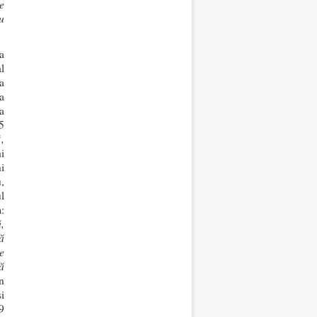
e
u
a
l
a
a
a
5
,
i
i
,
l
:
,
ă
e
ă
n
i
9