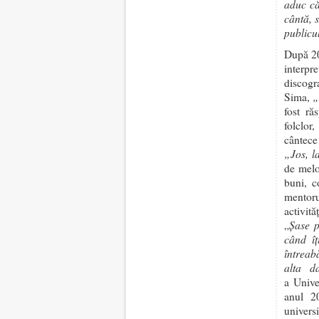
aduc că
cântă, 
publicu
După 20
interpr
discogra
„
Sima,
fost ră
folclor
cântece 
„Jos, l
de melo
buni, 
mentoru
activit
Șase p
„
când îț
întreab
alta d
a Unive
anul 2
univers