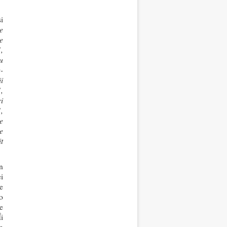
i
e
e
,
u
-
i
,
i
,
e
e
t
n
i
e
o
e
i