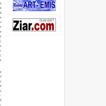
n
m
t
n
i
e
u
e
,
a
c
,
e
e
t
e
i
a
-
ă
,