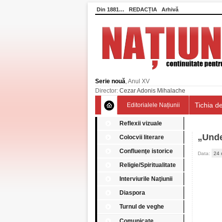
Din 1881…
REDACȚIA
Arhivă
Serie nouă
, Anul XV
Director:
Cezar Adonis Mihalache
Tichia de
Editorialele Națiunii
Reflexii vizuale
„Unde
Colocvii literare
Confluenţe istorice
Data:
24 
Religie/Spiritualitate
Interviurile Naţiunii
Diaspora
Turnul de veghe
Comunicate