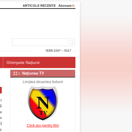
ARTICOLE RECENTE
Abonare
ISSN 2247 – 5117
Ghimpele Națiunii
Naţiunea TV
Liniștea dinaintea furtunii
o
ă
a
n
l
Click aici pentru film
e