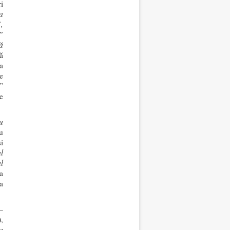
i
a
,
”
ă
ă
a
e
”
e
u
u
i
l
l
a
a
–
,
e