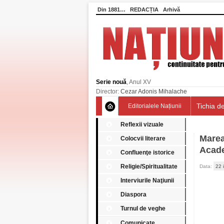
Din 1881…
REDACȚIA
Arhivă
Serie nouă
, Anul XV
Director:
Cezar Adonis Mihalache
Tichia de
Editorialele Națiunii
Reflexii vizuale
Marea
Colocvii literare
Acad
Confluenţe istorice
Religie/Spiritualitate
Data:
22 
Interviurile Naţiunii
Diaspora
Turnul de veghe
Comunicate