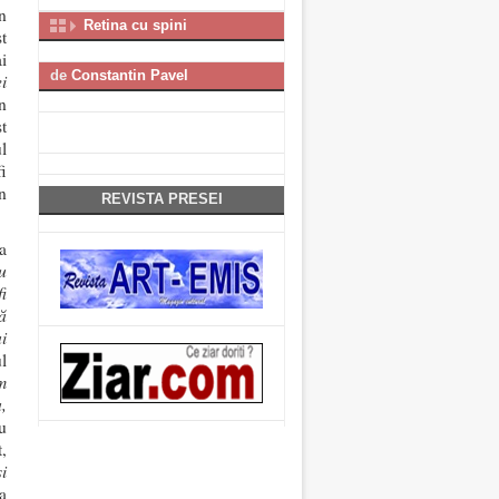
n
Retina cu spini
t
i
de
Constantin Pavel
i
n
t
l
i
n
REVISTA PRESEI
a
u
i
ă
i
l
m
,
u
,
și
a