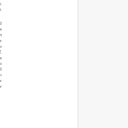
,
,
ă
m
t
e
a
,
a
a
ă
o
e
e