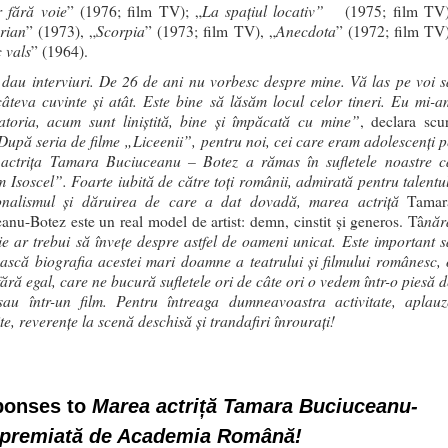
 fără voie
La spațiul locativ”
” (1976; film TV); „
(1975; film TV)
rian
Scorpia
Anecdota
” (1973), „
” (1973; film TV), „
” (1972; film TV)
c vals
” (1964).
dau interviuri. De 26 de ani nu vorbesc despre mine. Vă las pe voi s
 câteva cuvinte şi atât. Este bine să lăsăm locul celor tineri. Eu mi-a
atoria, acum sunt liniştită, bine şi împăcată cu mine”
, declara scur
După seria de filme „Liceenii”, pentru noi, cei care eram adolescenți p
 actrița Tamara Buciuceanu – Botez a rămas în sufletele noastre c
Isoscel”. Foarte iubită de către toți românii, admirată pentru talentul
onalismul și dăruirea de care a dat dovadă, marea actriță
Tamar
năr
anu-Botez este un real model de artist: demn, cinstit și generos. Tâ
ie ar trebui să învețe despre astfel de oameni unicat. Este important s
ască biografia acestei mari doamne a teatrului și filmului românesc, 
fără egal, care ne bucură sufletele ori de câte ori o vedem într-o piesă d
sau într-un film. Pentru întreaga dumneavoastra activitate, aplauz
te, reverențe la scenă deschisă și trandafiri înrourați!
ponses to
Marea actriță Tamara Buciuceanu-
 premiată de Academia Română!