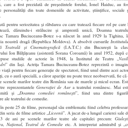
 care a fost prezidată de președintele forului, Ionel Haiduc, au fos
e personalități din toate domeniile de activitate, științifice, sociale ș
.
tă pentru seriozitatea și răbdarea cu care tratează fiecare rol pe care î
etează, dăruindu-i strălucire și amprentă unică, Doamna teatrulu
sc Tamara Buciuceanu-Botez s-a născut în anul 1929 la Tighina, î
Institutul
ia noastră dragă (Republica Moldova). A absolvit cursurile
ă Teatrală și Cinematografică
(I.A.T.C.) din București la clas
rului Ion Bălțățeanu (asistentă Sorana Coroamă) în anul 1952, după c
Vasil
epuse studiile de actorie în 1948, la Institutul de Teatru „
dri
” din Iași. Actrița Tamara Buciuceanu-Botez reprezintă o imagin
 viață pentru fiecare generație de spectatori, fiind unul dintre acei acto
i, cu o aură specială, a căror apariție nu poate trece neobservată, fie că
e scenele marilor teatre din România sau de marele și micul ecran. Est
Generaţiei de Aur
tre reprezentantele
a teatrului românesc. Mai est
Doamna comediei româneşti
umită și „
”, fiind una dintre figuril
re ale teatrului de comedie.
 în peste 25 de filme, personajul său emblematic fiind celebra profesoar
Liceenii
in seria de filme artistice „
”. A jucat de-a lungul carierei sale 
Giuleşt
63 de ani pe scenele marilor teatre ale capitalei precum:
ra, Naţional, Teatrul de Comedie
etc. A interpretat admirabil și „c