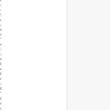
;
–
;
),
,
i
i
”
a
;
;
t
ă
u
ă
e
;
l
”
și
a
,