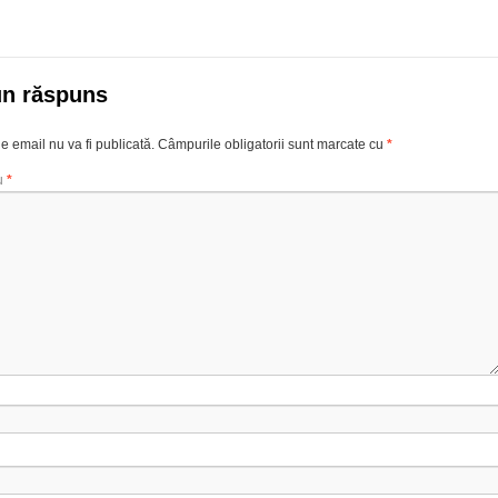
un răspuns
e email nu va fi publicată.
Câmpurile obligatorii sunt marcate cu
*
u
*