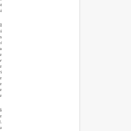
t
i
l
i
n
ui
a
e
e
e
ri
 e
e
e
e
ă
de
i,
u