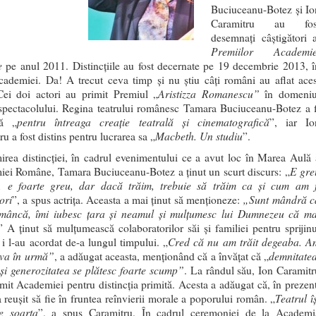
Buciuceanu-Botez și Io
Caramitru au fos
desemnați câștigători a
Premiilor Academie
e
pe anul 2011. Distincţiile au fost decernate pe 19 decembrie 2013, î
ademiei. Da! A trecut ceva timp și nu știu câți români au aflat aces
Aristizza Romanescu”
Cei doi actori au primit Premiul „
în domeniu
 spectacolului. Regina teatrului românesc Tamara Buciuceanu-Botez a f
pentru întreaga creație teatrală și cinematografică
tă „
”, iar Io
Macbeth. Un studiu
u a fost distins pentru lucrarea sa „
”.
irea distincției, în cadrul evenimentului ce a avut loc în Marea Aulă 
E gre
ei Române, Tamara Buciuceanu-Botez a ținut un scurt discurs: „
, e foarte greu, dar dacă trăim, trebuie să trăim ca și cum am f
ori
„Sunt mândră c
”, a spus actrița. Aceasta a mai ținut să menționeze:
mâncă, îmi iubesc țara și neamul și mulțumesc lui Dumnezeu că ma
” A ținut să mulțumească colaboratorilor săi și familiei pentru sprijinu
Cred că nu am trăit degeaba. A
 i l-au acordat de-a lungul timpului. „
eva în urmă”
demnitatea
, a adăugat aceasta, menționând că a învățat că „
 și generozitatea se plătesc foarte scump”
. La rândul său, Ion Caramitr
mit Academiei pentru distincția primită. Acesta a adăugat că, în prezent
Teatrul î
a reușit să fie în fruntea reînvierii morale a poporului român. „
e soarta
”, a spus Caramitru. În cadrul ceremoniei de la Academi