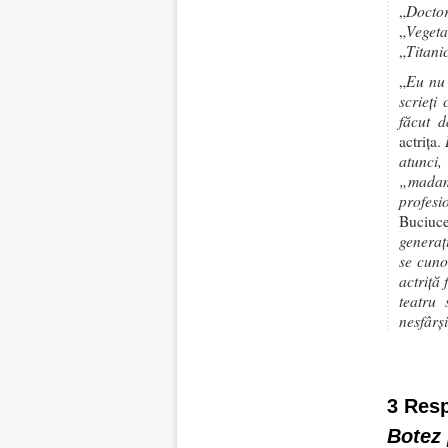
Doctor
„
Vegeta
„
Titani
„
Eu nu 
„
scrieţi
făcut d
actriţa.
atunci,
„madam 
profesi
Buciuce
generaț
se cuno
actriță 
teatru 
nesfârși
3 Res
Botez