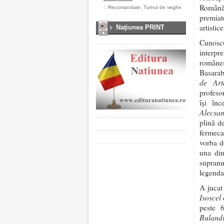
Română,
::
Recomandate
,
Turnul de veghe
premiat
artistice
Naţiunea PRINT
Cunoscu
interpr
române
Basarab
de Art
profeso
își înc
Alecsan
plină de
fermecaț
vorba d
una din
supran
legenda
A jucat
Isoscel
d
peste 
Buland