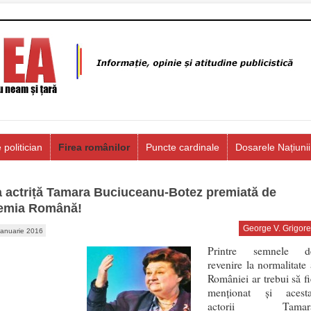
 politician
Firea românilor
Puncte cardinale
Dosarele Națiunii
 actriță Tamara Buciuceanu-Botez premiată de
emia Română!
George V. Grigore
ianuarie 2016
Printre semnele d
revenire la normalitate 
României ar trebui să fi
menționat și acesta
actorii Tamar