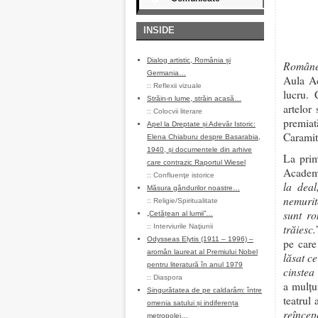
INSIDE
Dialog artistic, România și
Român
Germania…
Aula Ac
::
Reflexii vizuale
lucru. 
Străin-n lume, străin acasă…
artelor
::
Colocvii literare
premia
Apel la Dreptate și Adevăr Istoric:
Caramitr
Elena Chiaburu despre Basarabia,
1940, și documentele din arhive
La prim
care contrazic Raportul Wiesel
Academi
::
Confluenţe istorice
la deal
Măsura gândurilor noastre…
nemurit
::
Religie/Spiritualitate
sunt ro
„Cetățean al lumii”…
trăiesc.
::
Interviurile Naţiunii
Odysseas Elytis (1911 – 1996) –
pe care
aromân laureat al Premiului Nobel
lăsat c
pentru literatură în anul 1979
cinstea
::
Diaspora
a mulțu
Singurătatea de pe caldarâm: între
teatrul 
omenia satului și indiferența
reîncep
metropolei…