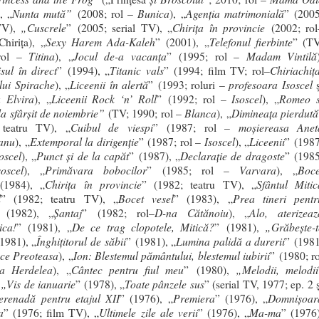
Nunta mută”
Bunica
Agenția matrimonială
, „
(2008; rol –
), „
” (2005
„Cuscrele
Chirița în provincie
 TV),
” (2005; serial TV), „
(2002; rol
Sexy Harem Ada-Kaleh
Telefonul fierbinte
hirița), „
” (2001), „
” (TV
Titina
Jocul de-a vacanţa
Madam Vintilă
rol –
), „
” (1995; rol –
sul în direct
Titanic vals
Chiriachița
” (1994), „
” (1994; film TV; rol–
lui Spirache
Liceenii în alertă
profesoara Isoscel
), „
” (1993; roluri –
ș
 Elvira
Liceenii Rock ‘n’ Roll
Isoscel
Romeo s
), „
” (1992; rol –
), „
 la sfârșit de noiembrie”
Blanca
Dimineața pierdută
(TV; 1990; rol –
), „
Cuibul de viespi
moșiereasa Anet
 teatru TV), „
” (1987; rol –
anu
Extemporal la dirigenţie
Isoscel
Liceenii
), „
” (1987; rol –
), „
” (1987
oscel
Punct şi de la capăt
Declaraţie de dragoste
), „
” (1987), „
” (1985
soscel
Primăvara bobocilor
Varvara
Boce
), „
” (1985; rol –
), „
Chirița în provincie
Sfântul Mitic
(1984), „
” (1982; teatru TV), „
l
Bocet vesel
Prea tineri pentr
” (1982; teatru TV), „
” (1983), „
Şantaj
D-na Cătănoiu
Alo, aterizeaz
 (1982), „
” (1982; rol–
), „
ica!
De ce trag clopotele, Mitică?
„Grăbeşte-t
” (1981), „
” (1981),
Înghiţitorul de săbii
Lumina palidă a durerii
(1981), „
” (1981), „
” (1981
ce Preoteasa
Ion: Blestemul pământului, blestemul iubirii
), „
” (1980; ro
a Herdelea
Cântec pentru fiul meu
„Melodii, melodii
), „
” (1980),
„Vis de ianuarie
Toate pânzele sus
,
” (1978), „
” (serial TV, 1977; ep. 2 
erenadă pentru etajul XII
Premiera
Domnișoar
” (1976), „
” (1976), „
a
Ultimele zile ale verii
Ma-ma
” (1976; film TV), „
” (1976), „
” (1976)