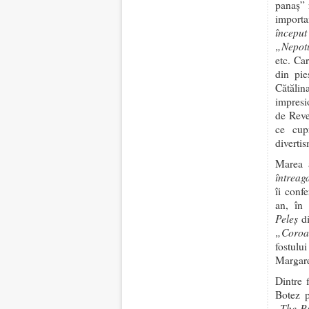
panaș” 
importa
începu
„Nepot
etc. Ca
din pie
Cătăli
impresi
de Rev
ce cup
diverti
Marea 
întreaga
îi conf
an, în
Peleș
di
„Coroa
fostulu
Margare
Dintre 
Botez 
The Pr
„