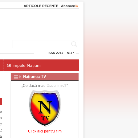
ARTICOLE RECENTE
Abonare
ISSN 2247 – 5117
Ghimpele Națiunii
Naţiunea TV
„Ce dacă n-au făcut nimic?”
e
a
e
:
Click aici pentru film
a