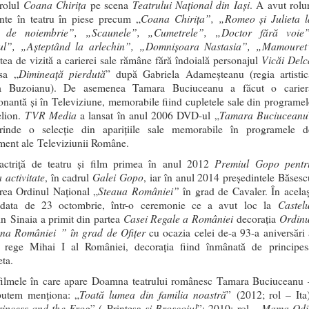
Coana Chiriţa
Teatrului Naţional din Iaşi
rolul
pe scena
. A avut rolur
Coana Chiriţa”, „Romeo şi Julieta l
nte în teatru în piese precum „
t de noiembrie”, „Scaunele”, „Cumetrele”, „Doctor fără voie”
ul”, „Aşteptând la arlechin”, „Domnişoara Nastasia”, „Mamouret
Vicăi Delc
rtea de vizită a carierei sale rămâne fără îndoială personajul
Dimineaţă pierdută
sa „
” după Gabriela Adameşteanu (regia artistic
na Buzoianu). De asemenea Tamara Buciuceanu a făcut o carier
onantă şi în Televiziune, memorabile fiind cupletele sale din programel
TVR Media
Tamara Buciuceanu
elion.
a lansat în anul 2006 DVD-ul „
rinde o selecție din aparițiile sale memorabile în programele d
sment ale Televiziunii Române.
Premiul Gopo pentr
actriţă de teatru şi film primea în anul 2012
 activitate
Galei Gopo
, în cadrul
, iar în anul 2014 preşedintele Băsesc
Steaua României”
erea Ordinul Naţional „
în grad de Cavaler. În acelaș
Castelu
 data de 23 octombrie, într-o ceremonie ce a avut loc la
Casei Regale a României
Ordinu
n Sinaia a primit din partea
decorația
na României
”
în grad de Ofițer
cu ocazia celei de-a 93-a aniversări 
i rege Mihai I al României, decorația fiind înmânată de principes
ta.
filmele în care apare Doamna teatrului românesc Tamara Buciuceanu 
Toată lumea din familia noastră
putem menționa: „
” (2012; rol – Ita)
incess and the Frog
şi Broscoiul
Mama Odi
” („Prinţesa
”; 2010; rol –