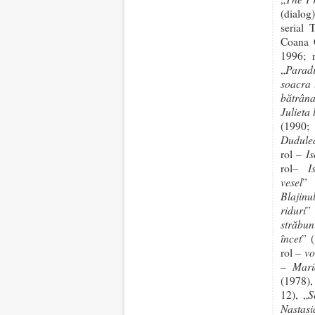
(dialog)
serial
Coana C
1996; 
Paradi
„
soacra 
bătrâna
Julieta
(1990;
Dudule
Is
rol –
I
rol–
vesel
” 
Blajinu
riduri
”
străbun
încet
” 
vo
rol –
Mari
–
(1978)
S
12), „
Nastasi