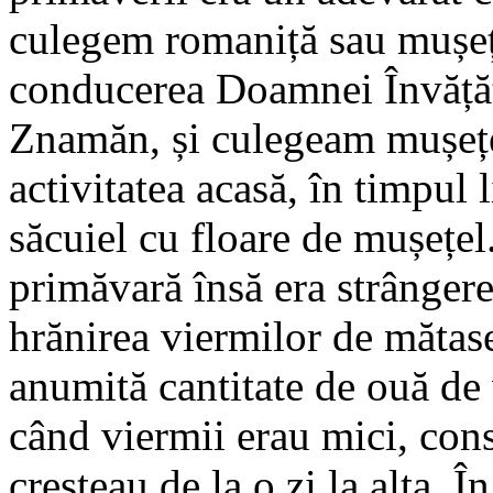
culegem romaniță sau mușeț
conducerea Doamnei Învățăt
Znamăn, și culegeam mușețe
activitatea acasă, în timpul 
săcuiel cu floare de mușețe
primăvară însă era strânger
hrănirea viermilor de mătas
anumită cantitate de ouă de
când viermii erau mici, cons
creșteau de la o zi la alta. 