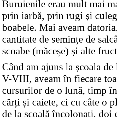
Buruienile erau mult mai ma
prin iarbă, prin rugi și cul
boabele. Mai aveam datoria,
cantitate de semințe de salc
scoabe (măceșe) și alte fruc
Când am ajuns la școala de l
V-VIII, aveam în fiecare toa
cursurilor de o lună, timp î
cărți și caiete, ci cu câte 
de la școală încolonați, doi 