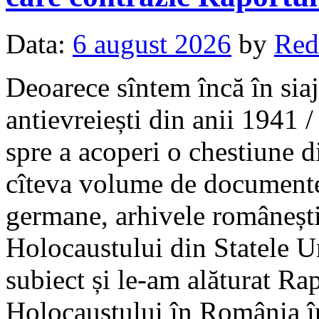
Data:
6 august 2026
by
Red
Deoarece sîntem încă în sia
antievreiești din anii 1941
spre a acoperi o chestiune d
cîteva volume de documente 
germane, arhivele româneșt
Holocaustului din Statele Un
subiect și le-am alăturat Ra
Holocaustului în România î