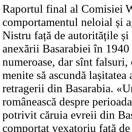
Raportul final al Comisiei W
comportamentul neloial și ag
Nistru față de autoritățile 
anexării Basarabiei în 1940 
numeroase, dar sînt falsuri, 
menite să ascundă lașitatea
retragerii din Basarabia. «U
românească despre perioada 
potrivit căruia evreii din B
comportat vexatoriu față de 