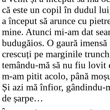
că este un copil în dudul lui
a început să arunce cu pietr
mine. Atunci mi-am dat seam
budugăios. O gaură imensă s
crescuți pe marginile trunch
temându-mă să nu fiu lovit d
m-am pitit acolo, până moșul,
Și azi mă înfior, gândindu-m
de șarpe…