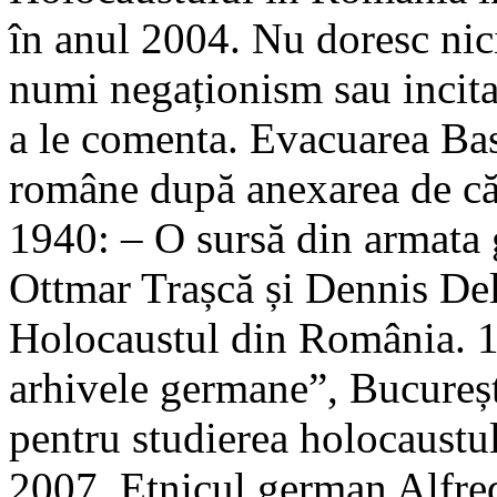
în anul 2004. Nu doresc nic
numi negaționism sau incitar
a le comenta. Evacuarea Basa
române după anexarea de căt
1940: – O sursă din armata 
Ottmar Trașcă și Dennis Dele
Holocaustul din România. 
arhivele germane”, București
pentru studierea holocaustu
2007. Etnicul german Alfred