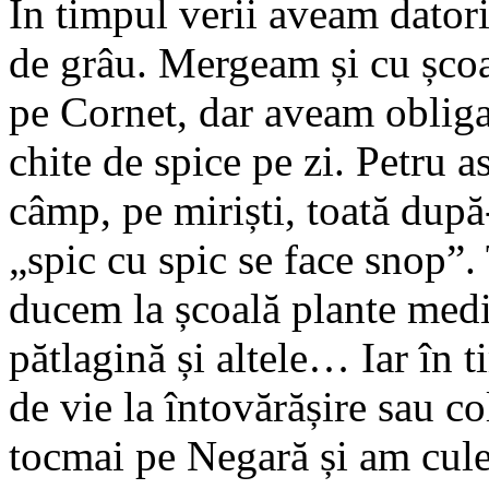
În timpul verii aveam datori
de grâu. Mergeam și cu șco
pe Cornet, dar aveam obliga
chite de spice pe zi. Petru 
câmp, pe miriști, toată dup
„spic cu spic se face snop”. 
ducem la școală plante medi
pătlagină și altele… Iar în
de vie la întovărășire sau c
tocmai pe Negară și am cule