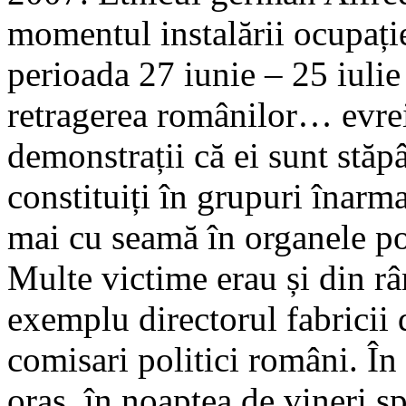
momentul instalării ocupație
perioada 27 iunie – 25 iuli
retragerea românilor… evrei
demonstrații că ei sunt stăpâ
constituiți în grupuri înarm
mai cu seamă în organele pol
Multe victime erau și din râ
exemplu directorul fabricii 
comisari politici români. În 
oraș, în noaptea de vineri sp