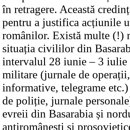
în retragere. Această credință
pentru a justifica acțiunile u
românilor. Există multe (!) m
situația civililor din Basar
intervalul 28 iunie – 3 iul
militare (jurnale de operații
informative, telegrame etc.) 
de poliție, jurnale personale
evreii din Basarabia și nord
antiromânești și prosovietic