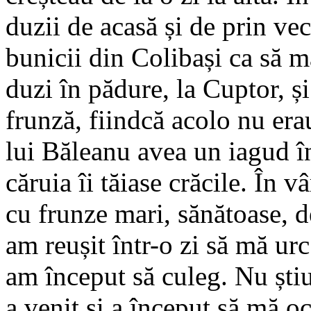
duzii de acasă și de prin ve
bunicii din Colibași ca să m
duzi în pădure, la Cuptor, ș
frunză, fiindcă acolo nu era
lui Băleanu avea un iagud 
căruia îi tăiase crăcile. În v
cu frunze mari, sănătoase, d
am reușit într-o zi să mă urc
am început să culeg. Nu ști
a venit și a început să mă o