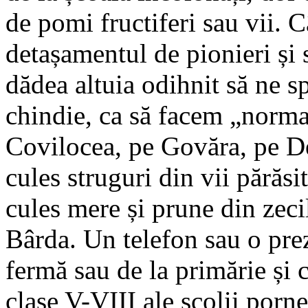
de pomi fructiferi sau vii. 
detașamentul de pionieri și s
dădea altuia odihnit să ne s
chindie, ca să facem „norm
Covilocea, pe Govăra, pe D
cules struguri din vii părăs
cules mere și prune din zecil
Bârda. Un telefon sau o prez
fermă sau de la primărie și 
clase V-VIII ale școlii porn