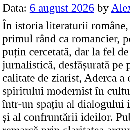
Data:
6 august 2026
by
Ale
În istoria literaturii române
primul rând ca romancier, poe
puțin cercetată, dar la fel de
jurnalistică, desfășurată pe 
calitate de ziarist, Aderca a
spiritului modernist în cul
într-un spațiu al dialogului i
și al confruntării ideilor. Pu
remarcă prin claritatea argum