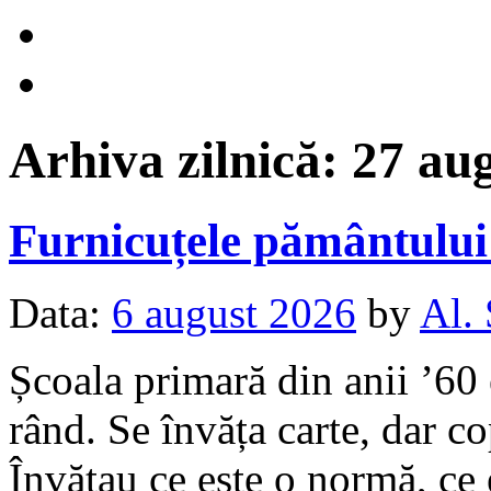
Arhiva zilnică:
27 au
Furnicuțele pământulu
Data:
6 august 2026
by
Al.
Școala primară din anii ’60 
rând. Se învăța carte, dar c
Învățau ce este o normă, ce 