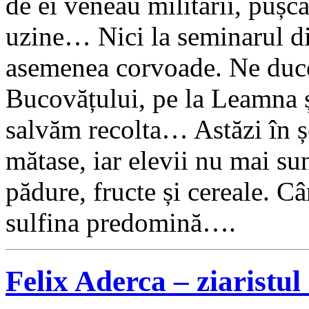
de ei veneau militarii, pușcă
uzine… Nici la seminarul di
asemenea corvoade. Ne duce
Bucovățului, pe la Leamna 
salvăm recolta… Astăzi în ș
mătase, iar elevii nu mai sun
pădure, fructe și cereale. Câ
sulfina predomină….
Felix Aderca – ziaristu