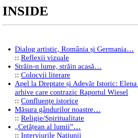
INSIDE
Dialog artistic, România și Germania…
::
Reflexii vizuale
Străin-n lume, străin acasă…
::
Colocvii literare
Apel la Dreptate și Adevăr Istoric: Elen
arhive care contrazic Raportul Wiesel
::
Confluenţe istorice
Măsura gândurilor noastre…
::
Religie/Spiritualitate
„Cetățean al lumii”…
::
Interviurile Naţiunii