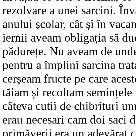
rezolvare a unei sarcini. În
anului școlar, cât și în vac
iernii aveam obligația să d
pădurețe. Nu aveam de unde
pentru a împlini sarcina trat
cerșeam fructe pe care aceste
tăiam și recoltam semințele
câteva cutii de chibrituri u
erau necesari cam doi saci 
primăverii era un adevărat c