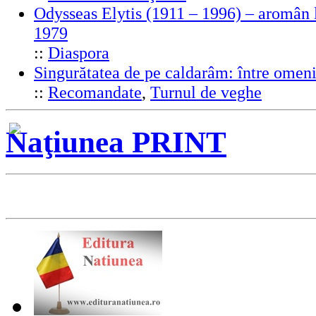
Odysseas Elytis (1911 – 1996) – aromân l
1979
::
Diaspora
Singurătatea de pe caldarâm: între omeni
::
Recomandate
,
Turnul de veghe
Naţiunea PRINT