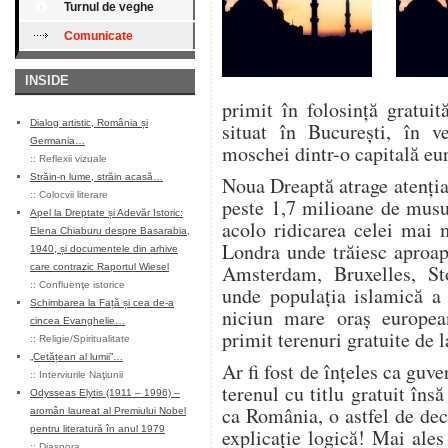
Turnul de veghe
Comunicate
INSIDE
primit în folosinţă gratui
Dialog artistic, România și
situat în Bucureşti, în v
Germania…
moschei dintr-o capitală eu
::
Reflexii vizuale
Străin-n lume, străin acasă…
Noua Dreaptă atrage atenţia 
::
Colocvii literare
peste 1,7 milioane de musu
Apel la Dreptate și Adevăr Istoric:
acolo ridicarea celei mai 
Elena Chiaburu despre Basarabia,
Londra unde trăiesc aproa
1940, și documentele din arhive
Amsterdam, Bruxelles, St
care contrazic Raportul Wiesel
::
Confluenţe istorice
unde populaţia islamică a 
Schimbarea la Față și cea de-a
niciun mare oraş europe
cincea Evanghelie…
primit terenuri gratuite de 
::
Religie/Spiritualitate
„Cetățean al lumii”…
Ar fi fost de înţeles ca gu
::
Interviurile Naţiunii
terenul cu titlu gratuit îns
Odysseas Elytis (1911 – 1996) –
ca România, o astfel de dec
aromân laureat al Premiului Nobel
pentru literatură în anul 1979
explicaţie logică! Mai ales
::
Diaspora