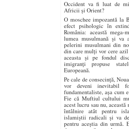
Occident va fi luat de mi
Africii şi Orient?
O moschee impozantă la Bu
efect psihologic în extin
România: această mega-m
lumea musulmană şi va a
pelerini musulmani din nor
din care mulţi vor cere azil 
aceasta şi pe fondul dis
imigranţi propuse sta
Europeană.
Pe cale de consecinţă, Nou
vor deveni inevitabil f
fundamentaliste, aşa cum e 
Fie că Muftiul cultului m
acest lucru sau nu, aceast
întâlnire atât pentru is
islamiştii radicali şi va d
pentru aceştia din urmă. E