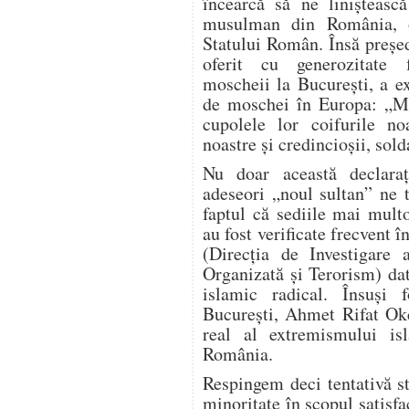
încearcă să ne linişteasc
musulman din România, o 
Statului Român. Însă preşe
oferit cu generozitate f
moscheii la Bucureşti, a e
de moschei în Europa: „Min
cupolele lor coifurile no
noastre şi credincioşii, solda
Nu doar această declaraţ
adeseori „noul sultan” ne t
faptul că sediile mai mult
au fost verificate frecvent 
(Direcţia de Investigare a
Organizată şi Terorism) dat
islamic radical. Însuşi 
Bucureşti, Ahmet Rifat Okc
real al extremismului is
România.
Respingem deci tentativă s
minoritate în scopul satisfa