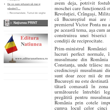
avem deja, potrivit fostu
De ce oare refuzam să mai și
moschei care funcţioneză ofi
gândim?!…
Revoluţiei, Crângaşi, Mili
::
Recomandate
,
Turnul de veghe
că Bucureştiul mai are
Naţiunea PRINT
premierul Victor Ponta nu a
pe această tema, aşa cum ar f
construirea unei biseric
condiţii de reciprocitate.
Prim-ministrul României 
lucruri perfect normale, 
musulmane din România 
Constanţa, unde trăiesc ma
credincioşii musulmani di
sunt doar zece mii de m
Bucureşti nu este destinată
tătară comasată în zona
următoarele întrebări 
pregătită pentru musulmani
România prin cotele im
cumva locul celor cinci