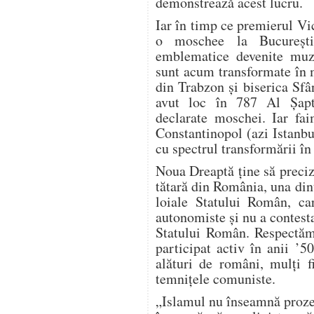
demonstrează acest lucru.
Iar în timp ce premierul Vi
o moschee la Bucureşti,
emblematice devenite muz
sunt acum transformate în 
din Trabzon şi biserica Sfâ
avut loc în 787 Al Şapt
declarate moschei. Iar fai
Constantinopol (azi Istanb
cu spectrul transformării î
Noua Dreaptă ţine să preciz
tătară din România, una din
loiale Statului Român, ca
autonomiste şi nu a contesta
Statului Român. Respectăm 
participat activ în anii ’
alături de români, mulţi fi
temniţele comuniste.
„Islamul nu înseamnă prozel