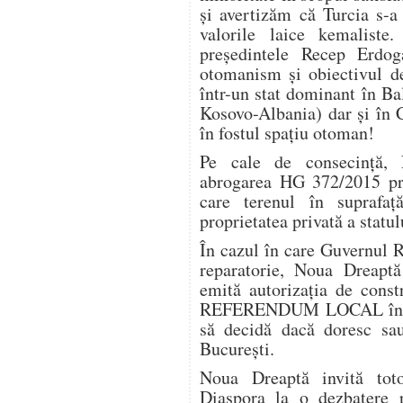
şi avertizăm că Turcia s-a
valorile laice kemaliste
preşedintele Recep Erdo
otomanism şi obiectivul de
într-un stat dominant în Ba
Kosovo-Albania) dar şi în 
în fostul spaţiu otoman!
Pe cale de consecinţă,
abrogarea HG 372/2015 pri
care terenul în supraf
proprietatea privată a statul
În cazul în care Guvernul 
reparatorie, Noua Dreaptă
emită autorizaţia de const
REFERENDUM LOCAL în cadr
să decidă dacă doresc sa
Bucureşti.
Noua Dreaptă invită tot
Diaspora la o dezbatere 