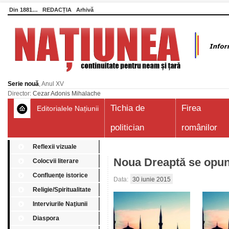
Din 1881…
REDACȚIA
Arhivă
Serie nouă
, Anul XV
Director:
Cezar Adonis Mihalache
Tichia de
Firea
Editorialele Națiunii
politician
românilor
Reflexii vizuale
Noua Dreaptă se opun
Colocvii literare
Confluenţe istorice
Data:
30 iunie 2015
Religie/Spiritualitate
Interviurile Naţiunii
Diaspora