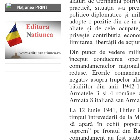
alături de Germania potrivi
practică, situaţia s-a pre
Naţiunea PRINT
politico-diplomatice şi mi
adopte o poziţie din ce în 
aliate şi de cele ocupate
priveşte contribuţia econ
limitarea libertăţii de acţiu
Din punct de vedere mili
început conducerea operaţ
comandamentelor naţionale
reduse. Erorile comanda
negativ asupra trupelor ali
bătăliilor din anii 1942
Armatele 3 şi 4 române au
Armata 8 italiană sau Arma
La 12 iunie 1941, Hitler i
timpul întrevederii de la M
să apară în ochii popor
suprem” pe frontul din Bas
comandament au fost stabil