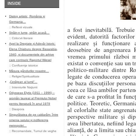
INSIDE
Dialog artistic, România și
Germania…
::
Reflexii vizuale
a fost inevitabilă. Trebui
Străin-n lume, străin acasă…
evident, datorită factorilo
::
Colocvii literare
realizare şi funcţionare 
Apel la Dreptate și Adevăr Istoric:
deosebire de angrenarea R
Elena Chiaburu despre Basarabia,
vremea primului război m
1940, și documentele din arhive
care contrazic Raportul Wiesel
existat o convenţie sau un t
::
Confluenţe istorice
politico-militare dintre 
Măsura gândurilor noastre…
legate de conducerea operat
::
Religie/Spiritualitate
pe baza discuţiilor persona
„Cetățean al lumii”…
::
Interviurile Naţiunii
ceea ce lăsa ambilor partene
Odysseas Elytis (1911 – 1996) –
de care s-a profitat în funcţ
aromân laureat al Premiului Nobel
politice. Teoretic, German
pentru literatură în anul 1979
al celorlalte state angrenat
::
Diaspora
perspective militare şi di
Singurătatea de pe caldarâm: între
omenia satului și indiferența
avea libertatea, nefiind leg
metropolei…
alianţă, de a limita sau chia
::
Recomandate
,
Turnul de veghe