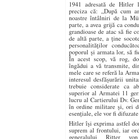
1941 adresată de Hitler 
preciza că: „După cum am
noastre întâlniri de la Mü
parte, a avea grijă ca cond
grandioase de atac să fie c
de altă parte, a ţine socot
personalităţilor conducăto
poporul şi armata lor, să fi
În acest scop, vă rog, d
îngădui a vă transmite, di
mele care se referă la Arma
interesul desfăşurării unit
trebuie considerate ca a
superior al Armatei 11 ger
lucru al Cartierului Dv. Ge
în ordine militare şi, ori 
esenţiale, ele vor fi difuza
Hitler îşi exprima astfel d
suprem al frontului, iar or
generalului Ritter vo