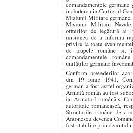
comandamentele germane şi
includerea în Cartierul Gen
Misiunii Militare germane, 
Misiunii Militare Navale
ofiţerilor de legătură ai 
misiunea de a informa r
privire la toate evenimente
de trupele române şi, 
comandamentele române a
unităţilor germane învecinat
Conform prevederilor aco
din 19 iunie 1941, Com
german a fost astfel organ
Armată român au fost subo
iar Armata 4 română şi Co
autoritate românească, res
Structurile române de com
Antonescu devenea Comanda
fost stabilite prin decretul 