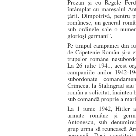
Prezan şi cu Regele Ferd
întâmplat cu mareşalul Ant
ţării. Dimpotrivă, pentru 
românesc, un general român
sub ordinele sale o numer
glorioşi germani”.
Pe timpul campaniei din i
de Căpetenie Român şi-a ex
trupelor române nesubord
La 26 iulie 1941, acest org
campaniile anilor 1942-19
subordonate comandamen
Crimeea, la Stalingrad sau
român a solicitat, înaintea b
sub comandă proprie a maril
La 1 iunie 1942, Hitler a
armate române şi germ
Antonescu, sub denumir
grup urma să reunească Ar
germană. Deşi constituit