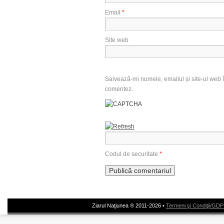
Email
*
Site web
Salvează-mi numele, emailul și site-ul web î
comentez.
Codul de securitate
*
Ziarul Naţiunea ® 2011-2026 •
Termeni şi Condiţii/GD