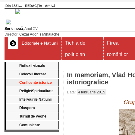
Din 1881…
REDACȚIA
Arhivă
Serie nouă
, Anul XV
Director:
Cezar Adonis Mihalache
Tichia de
Firea
Editorialele Națiunii
politician
românilor
Reflexii vizuale
In memoriam, Vlad Hog
Colocvii literare
istoriografice
Confluenţe istorice
Religie/Spiritualitate
Data:
4 februarie 2015
Interviurile Naţiunii
Grup
Diaspora
Turnul de veghe
Comunicate