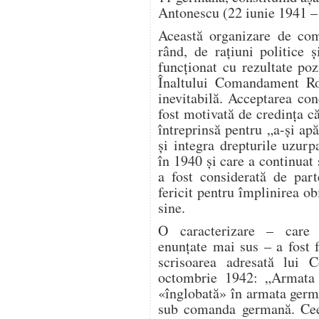
Antonescu (22 iunie 1941 – 
Această organizare de com
rând, de raţiuni politice 
funcţionat cu rezultate po
Înaltului Comandament Rom
inevitabilă. Acceptarea co
fost motivată de credinţa c
întreprinsă pentru „a-şi apă
şi integra drepturile uzurp
în 1940 şi care a continua
a fost considerată de part
fericit pentru împlinirea ob
sine.
O caracterizare – care
enunţate mai sus – a fost 
scrisoarea adresată lui 
octombrie 1942: „Armata
«înglobată» în armata germ
sub comanda germană. Cee