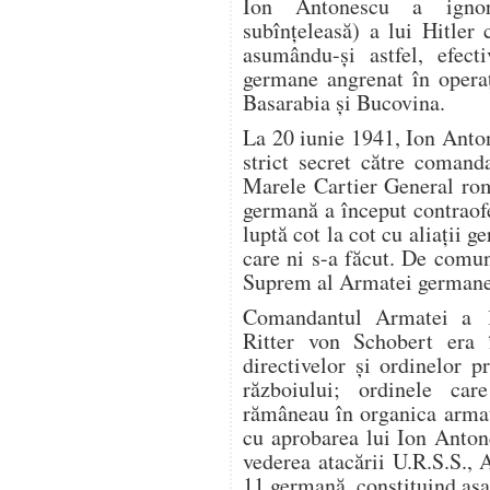
Ion Antonescu a ignora
subînţeleasă) a lui Hitler 
asumându-şi astfel, efect
germane angrenat în operaţ
Basarabia şi Bucovina.
La 20 iunie 1941, Ion Anto
strict secret către coman
Marele Cartier General rom
germană a început contraof
luptă cot la cot cu aliaţii 
care ni s-a făcut. De comu
Suprem al Armatei germane
Comandantul Armatei a 1
Ritter von Schobert era î
directivelor şi ordinelor 
războiului; ordinele ca
rămâneau în organica armat
cu aprobarea lui Ion Anton
vederea atacării U.R.S.S.,
11 germană, constituind aş