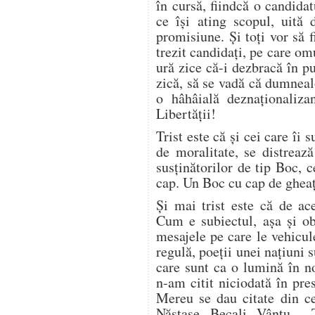
în cursă, fiindcă o candida
ce îşi ating scopul, uită 
promisiune. Şi toţi vor să f
trezit candidaţi, pe care omu
ură zice că-i dezbracă în pu
zică, să se vadă că dumneal
o hâhâială deznaţionaliza
Libertăţii!
Trist este că şi cei care îi s
de moralitate, se distreaz
susţinătorilor de tip Boc, 
cap. Un Boc cu cap de ghea
Şi mai trist este că de ac
Cum e subiectul, aşa şi ob
mesajele pe care le vehicul
regulă, poeţii unei naţiuni 
care sunt ca o lumină în no
n-am citit niciodată în pres
Mereu se dau citate din ce-
Năstase, Becali, Vântu… Ţi