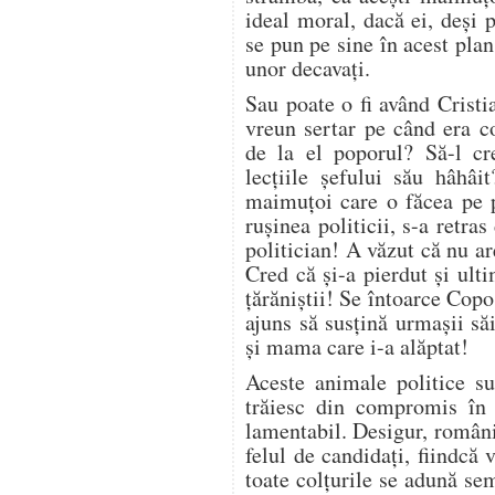
ideal moral, dacă ei, deşi 
se pun pe sine în acest plan
unor decavaţi.
Sau poate o fi având Crist
vreun sertar pe când era co
de la el poporul? Să-l c
lecţiile şefului său hâhâi
maimuţoi care o făcea pe p
ruşinea politicii, s-a retra
politician! A văzut că nu ar
Cred că şi-a pierdut şi ult
ţărăniştii! Se întoarce Copo
ajuns să susţină urmaşii să
şi mama care i-a alăptat!
Aceste animale politice s
trăiesc din compromis în 
lamentabil. Desigur, românii
felul de candidaţi, fiindcă 
toate colţurile se adună sem