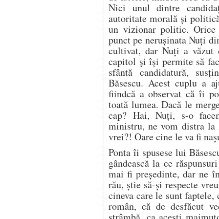
Nici unul dintre candida
autoritate morală şi politic
un vizionar politic. Orice
punct pe neruşinata Nuţi din
cultivat, dar Nuţi a văzut
capitol şi îşi permite să fa
sfântă candidatură, susţi
Băsescu. Acest cuplu a aj
fiindcă a observat că îi po
toată lumea. Dacă le merge
cap? Hai, Nuţi, s-o face
ministru, ne vom distra la
vrei?! Oare cine le va fi naş
Ponta îi spusese lui Băsesc
gândească la ce răspunsuri
mai fi preşedinte, dar ne î
rău, ştie să-şi respecte vre
cineva care le sunt faptele,
român, că de desfăcut ve
strâmbă, ca aceşti maimuţo