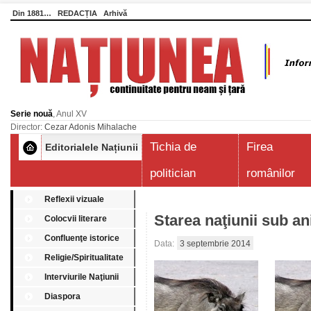
Din 1881…
REDACȚIA
Arhivă
Serie nouă
, Anul XV
Director:
Cezar Adonis Mihalache
Tichia de
Firea
Editorialele Națiunii
politician
românilor
Reflexii vizuale
Starea naţiunii sub ani
Colocvii literare
Confluenţe istorice
Data:
3 septembrie 2014
Religie/Spiritualitate
Interviurile Naţiunii
Diaspora