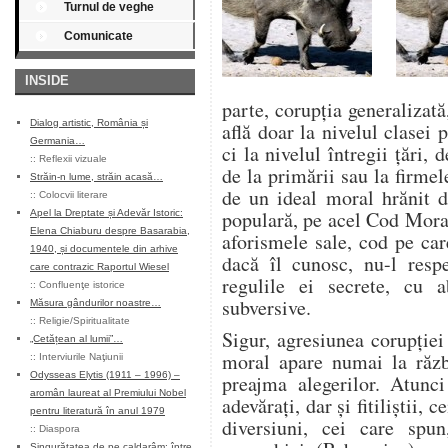
Turnul de veghe
Comunicate
INSIDE
parte, corupţia generalizată
Dialog artistic, România și
află doar la nivelul clasei p
Germania…
ci la nivelul întregii ţări, 
::
Reflexii vizuale
de la primării sau la firmel
Străin-n lume, străin acasă…
de un ideal moral hrănit d
::
Colocvii literare
populară, pe acel Cod Mora
Apel la Dreptate și Adevăr Istoric:
Elena Chiaburu despre Basarabia,
aforismele sale, cod pe car
1940, și documentele din arhive
dacă îl cunosc, nu-l respe
care contrazic Raportul Wiesel
regulile ei secrete, cu a
::
Confluenţe istorice
subversive.
Măsura gândurilor noastre…
::
Religie/Spiritualitate
Sigur, agresiunea corupţie
„Cetățean al lumii”…
moral apare numai la răzb
::
Interviurile Naţiunii
Odysseas Elytis (1911 – 1996) –
preajma alegerilor. Atunci 
aromân laureat al Premiului Nobel
adevăraţi, dar şi fitiliştii, c
pentru literatură în anul 1979
diversiuni, cei care sp
::
Diaspora
Singurătatea de pe caldarâm: între