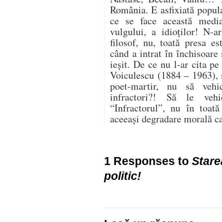
România. E asfixiată popula
ce se face această media
vulgului, a idioţilor! N-a
filosof, nu, toată presa e
când a intrat în închisoare
ieşit. De ce nu l-ar cita pe
Voiculescu (1884 – 1963), 
poet-martir, nu să vehi
infractori?! Să le veh
“Infractorul”, nu în toat
aceeaşi degradare morală ca 
1 Responses to
Stare
politic!