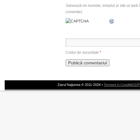
Salvează-mi numele, emailul și site-ul web î
comentez.
Codul de securitate
*
Ziarul Naţiunea ® 2011-2026 •
Termeni şi Condiţii/GD