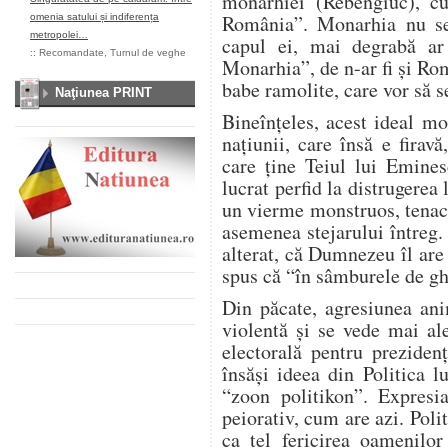
monarhiei (Rebengiuc), c
România”. Monarhia nu se 
omenia satului și indiferența
metropolei…
capul ei, mai degrabă a
::
Recomandate
,
Turnul de veghe
Monarhia”, de n-ar fi şi Ro
babe ramolite, care vor să s
Naţiunea PRINT
Bineînţeles, acest ideal mo
naţiunii, care însă e firav
care ţine Teiul lui Emines
lucrat perfid la distrugerea 
un vierme monstruos, tenace
asemenea stejarului întreg
alterat, că Dumnezeu îl are
spus că “în sâmburele de ghi
Din păcate, agresiunea ani
violentă şi se vede mai al
electorală pentru preziden
însăşi ideea din Politica l
“zoon politikon”. Expresi
peiorativ, cum are azi. Polit
ca ţel fericirea oamenilo