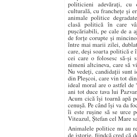
politicieni adevăraţi, cu
culturală, cu francheţe şi er
animale politice degradat
clasă politică în care vâ
puşcăriabili, pe cale de a 
de forţe corupte şi mincin
între mai marii zilei, dubl
care, deşi soarta politică e 
cei care o folosesc să-şi 
nimeni altcineva, care să v
Nu vedeţi, candidaţii sunt 
din Pleşcoi, care vin tot din
ideal moral are o astfel de
ani tot duce tava lui Pazva
Acum cică îşi toarnă apă pe
cenuşă. Pe când îşi va da fo
îi este ruşine să se urce 
Viteazul, Ştefan cel Mare 
Animalele politice nu au re
de istorie, fiindcă cred că d