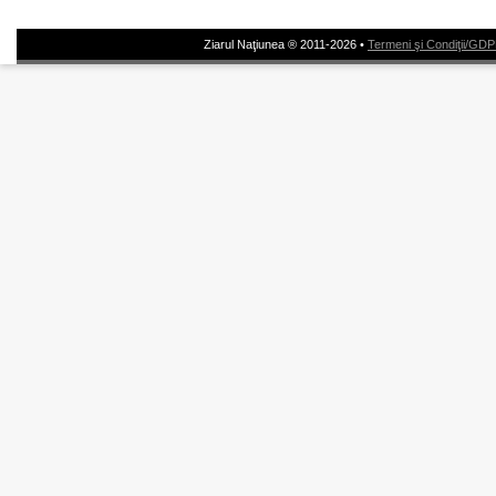
Ziarul Naţiunea ® 2011-2026 •
Termeni şi Condiţii/GD