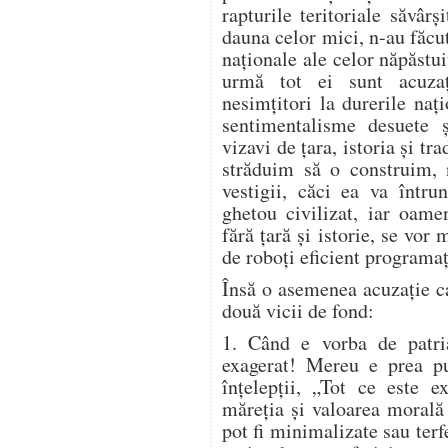
rapturile teritoriale săvârş
dauna celor mici, n-au făcu
naţionale ale celor năpăstuiţ
urmă tot ei sunt acuzaţ
nesimţitori la durerile naţ
sentimentalisme desuete ş
vizavi de ţara, istoria şi tra
străduim să o construim,
vestigii, căci ea va întrun
ghetou civilizat, iar oame
fără ţară şi istorie, se vor
de roboţi eficient programaţ
Însă o asemenea acuzaţie c
două vicii de fond:
1. Când e vorba de patri
exagerat! Mereu e prea p
înţelepţii, „Tot ce este e
măreţia şi valoarea morală
pot fi minimalizate sau terf