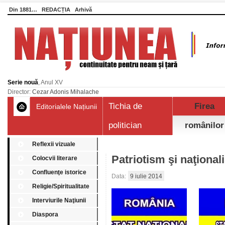
Din 1881…
REDACȚIA
Arhivă
Serie nouă
, Anul XV
Director:
Cezar Adonis Mihalache
Tichia de
Firea
Editorialele Națiunii
politician
românilor
Reflexii vizuale
Patriotism şi naţional
Colocvii literare
Confluenţe istorice
Data:
9 iulie 2014
Religie/Spiritualitate
Interviurile Naţiunii
Diaspora