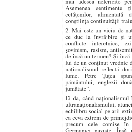
mai adesea nefericite pen
Asemenea sentimente ţi
cetăţenilor, alimentată 
conştiinţa continuităţii trai
2. Mai este un viciu de nat
ce duc la învrăjbire şi u
conflicte interetnice, e
şovinism, rasism, antisemi
de încă un termen? Şi încă
lui de un conţinut vrednic 
naţionalismul reflectă dor
lume. Petre Ţuţea spun
pământului, englezii două
jumătate”.
Ei da, când naţionalismul 
ultranaţionalismului, atunc
echilibru social pe arii ext
ca ceva extrem de primejdio
precum cele comise în 
Germaniei naziste. Însă 