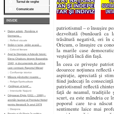
Turnul de veghe
Comunicate
INSIDE
patriotismul – o însuşire po
Dialog artistic, România și
dezvoltată (bunăoară ca l
Germania…
trăsătură negativă, ori în
::
Reflexii vizuale
Oricum, o însuşire cu conot
Străin-n lume, străin acasă…
la marile case democratic
::
Colocvii literare
veştejită încă din faşă.
Apel la Dreptate și Adevăr Istoric:
Elena Chiaburu despre Basarabia,
În ceea ce priveşte patrio
1940, și documentele din arhive
deoarece noţiunea reflectă 
care contrazic Raportul Wiesel
::
Confluenţe istorice
aspiraţie, apreciată şi stim
Măsura gândurilor noastre…
fiind judecaţi în consecinţă
::
Religie/Spiritualitate
patriotismul reflectă chinte
„Cetățean al lumii”…
faţă de neamul, tradiţiile 
::
Interviurile Naţiunii
Odysseas Elytis (1911 – 1996) –
scurt, ea este mândria ce î
aromân laureat al Premiului Nobel
poporul care te-a născut
pentru literatură în anul 1979
sentimente laice mai prof
::
Diaspora
Prostia și tăcăloșia în politica