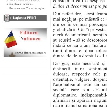
considerau că-i o nespusă 
energetică a României…
Dulce et decorum est pro pa
::
Recomandate
,
Turnul de veghe
Din nefericire, acest frum
mai neglijat, pe măsură ce 
Naţiunea PRINT
din ce în ce mai preocupaţ
globalizării. Cât îi priveşt
oferit de americani, nemţi s
au reuşit! – să se descotor
îndată ce au ajuns înafara
(unii dintre ei doar toler
dintre ele de-a dreptul ostile
Desigur, este necesară şi
distincţii între sentimen
duioase, respectiv cele pa
ostentaţie, vulgare, dospin
Naţionalismul este un sen
socială care s-a cristal
diplomatice, indispensabil
afirmării şi apărării naţiu
patriotismul şi naţionalismu