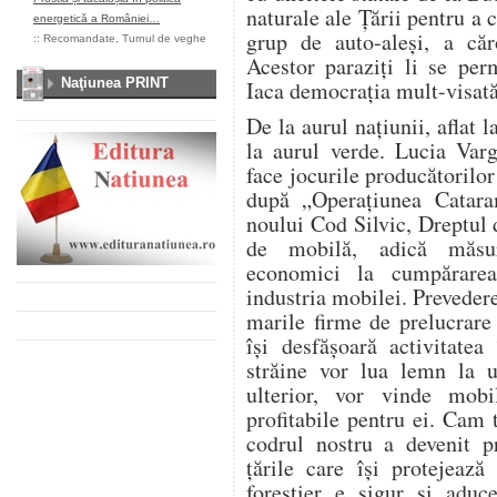
naturale ale Ţării pentru a 
energetică a României…
grup de auto-aleşi, a căr
::
Recomandate
,
Turnul de veghe
Acestor paraziţi li se per
Naţiunea PRINT
Iaca democraţia mult-visat
De la aurul naţiunii, aflat 
la aurul verde. Lucia Varg
face jocurile producătorilo
după „Operaţiunea Cataram
noului Cod Silvic, Dreptul
de mobilă, adică măsuri
economici la cumpărare
industria mobilei. Preveder
marile firme de prelucrare
îşi desfăşoară activitatea
străine vor lua lemn la u
ulterior, vor vinde mobi
profitabile pentru ei. Cam 
codrul nostru a devenit pr
ţările care îşi protejează
forestier e sigur şi adu