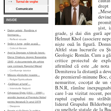
căuta
Turnul de veghe
drept
Comunicate
„Mese
devin
INSIDE
promiţ
şist, 
Dialog artistic, România și
grade, şi dai din gură apr
Germania…
Helmut Khol (asociere nepot
::
Reflexii vizuale
nişte ouă în figură. Domn’
Străin-n lume, străin acasă…
Altfel stau lucrurile cu Ş
::
Colocvii literare
Apel la Dreptate și Adevăr Istoric:
Geologic Român. Cum a găsi
Elena Chiaburu despre Basarabia,
critice proiectul de exp
1940, și documentele din arhive
afirmînd că este „de nota 
care contrazic Raportul Wiesel
Demiterea la distanţă a dev
::
Confluenţe istorice
de premierul-minune Boc, d
Măsura gândurilor noastre…
::
Religie/Spiritualitate
nemuritor, cocoţat de un s
„Cetățean al lumii”…
B.N.R, rămîne inexpugnabil
::
Interviurile Naţiunii
care l-au vizitat recent, pe
Odysseas Elytis (1911 – 1996) –
ruptul capului nu străbă
aromân laureat al Premiului Nobel
pentru literatură în anul 1979
liderul Grupului Bilderber
::
Diaspora
cu uneltele statale de la Bu
Prostia și tăcăloșia în politica