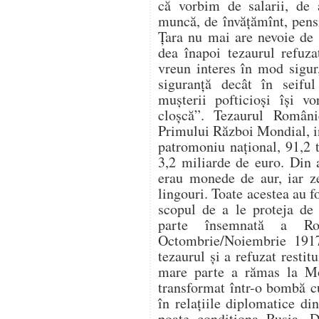
că vorbim de salarii, de 
muncă, de învăţămînt, pensi
Ţara nu mai are nevoie de a
dea înapoi tezaurul refuz
vreun interes în mod sigur,
siguranţă decât în seifu
muşterii pofticioşi îşi 
cloşcă”. Tezaurul Români
Primului Război Mondial, i
patromoniu naţional, 91,2 t
3,2 miliarde de euro. Din a
erau monede de aur, iar ze
lingouri. Toate acestea au f
scopul de a le proteja de
parte însemnată a Ro
Octombrie/Noiembrie 1917,
tezaurul şi a refuzat restit
mare parte a rămas la Mos
transformat într-o bombă cu
în relaţiile diplomatice d
poate condiţiona Rusia. D