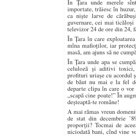
În Ţara unde merele sîn
importate, trăiesc în huzur,
ca nişte larve de cărăbuş
guvernare, cei mai ticăloşi
televizor 24 de ore din 24, 
În Ţara în care exploatarea
mîna mafioţilor, iar protec
masă, am ajuns să ne cumpăr
În Ţara unde apa se cumpăr
celuloză şi aditivi toxici
profituri uriaşe cu acordul 
de băut nu mai e la fel d
departe clipa în care o vo
„scapă cine poate!” În aug
deşteaptă-te române!
A mai rămas vreun domeniu,
de stat din decembrie ’89
proporţii? Tocmai de acee
niciodată bani, cînd vine v