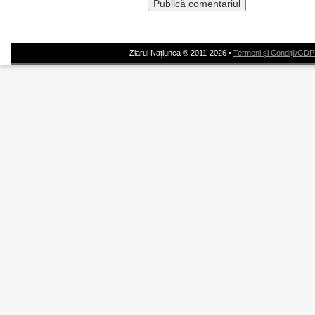
Ziarul Naţiunea ® 2011-2026 •
Termeni şi Condiţii/GD