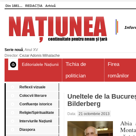
Din 1881…
REDACȚIA
Arhivă
Serie nouă
, Anul XV
Director:
Cezar Adonis Mihalache
Tichia de
Firea
Editorialele Națiunii
politician
românilor
Reflexii vizuale
Uneltele de la Bucureş
Colocvii literare
Bilderberg
Confluenţe istorice
Religie/Spiritualitate
Data:
21 octombrie 2013
Interviurile Naţiunii
Abia 
Monta
Diaspora