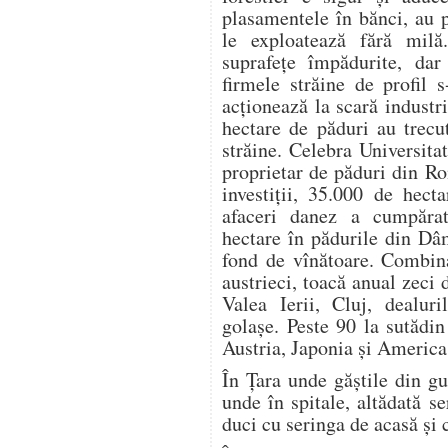
plasamentele în bănci, au 
le exploatează fără mi
suprafeţe împădurite, dar 
firmele străine de profil s
acţionează la scară industri
hectare de păduri au trecu
străine. Celebra Universit
proprietar de păduri din Ro
investiţii, 35.000 de hec
afaceri danez a cumpărat
hectare în pădurile din Dâ
fond de vînătoare. Combina
austrieci, toacă anual zeci
Valea Ierii, Cluj, dealur
golaşe. Peste 90 la sutădi
Austria, Japonia şi America
În Ţara unde găştile din gu
unde în spitale, altădată se
duci cu seringa de acasă şi