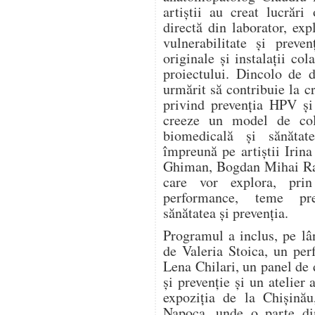
artiștii au creat lucrări
directă din laborator, expl
vulnerabilitate și preve
originale și instalații col
proiectului. Dincolo de d
urmărit să contribuie la c
privind prevenția HPV și
creeze un model de cola
biomedicală și sănătat
împreună pe artiștii Irin
Ghiman, Bogdan Mihai Rad
care vor explora, prin 
performance, teme pre
sănătatea și prevenția.
Programul a inclus, pe lâ
de Valeria Stoica, un pe
Lena Chilari, un panel de d
și prevenție și un atelier 
expoziția de la Chișinău
Napoca, unde o parte din