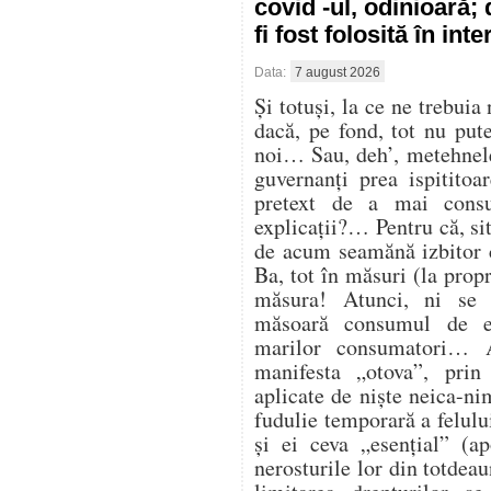
covid -ul, odinioară;
fi fost folosită în in
Data:
7 august 2026
Și totuși, la ce ne trebuia
dacă, pe fond, tot nu pu
noi… Sau, deh’, metehnele
guvernanți prea ispitito
pretext de a mai cons
explicații?… Pentru că, sit
de acum seamănă izbitor 
Ba, tot în măsuri (la propr
măsura! Atunci, ni se
măsoară consumul de en
marilor consumatori… At
manifesta „otova”, prin 
aplicate de niște neica-ni
fudulie temporară a felulu
și ei ceva „esențial” (ap
nerosturile lor din totdea