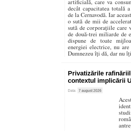
artificială, care va con
decât capacitatea totală 
de la Cernavodă. Iar aceast
o sută de mii de accelerat
sută de corporațiile care 
de două-trei miliarde de
dispune de toate mijlo
energiei electrice, nu are
Dumnezeu îți dă, dar nu îți 
Privatizările rafinări
contextul implicării
Data:
7 august 2026
Aces
iden
stud
româ
antre