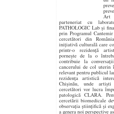
prev
prev
Art
parteneriat cu labora
PATHOLOGIC Lab și finanț
prin Programul Cantemir 
cercetători din Români
inițiativă culturală care 
printr-o rezidență artis
pornește de la o între
contribuie la conversaț
cancerului de col uterin 
relevant pentru publicul la
rezidența artistică inte
Chișinău, unde artiști
cercetători vor lucra îm
patologică CLARA. Pentr
cercetării biomedicale de
observația științifică și ex
a genera noi perspective as