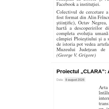
Facebook a instituției.
Colectivul de cercetare 
fost format din Alin Frînc
științific), Octav Negre
hartă a descoperirilor d
completa evoluția uman
câmpiei Ploieștiului și a 
de istoria pot vedea artef
Muzeului Județean de I
(George V. Grigore)
Proiectul „CLARA”: A
Data:
8 august 2026
Arta
întâ
inte
trans
un i