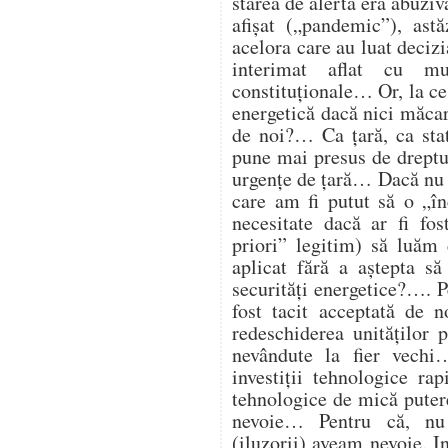
starea de alertă era abuzi
afișat („pandemic”), astă
acelora care au luat deciz
interimat aflat cu mu
constituționale… Or, la ce
energetică dacă nici măcar 
de noi?… Ca țară, ca st
pune mai presus de dreptul
urgențe de țară… Dacă nu 
care am fi putut să o „î
necesitate dacă ar fi fos
priori” legitim) să luăm 
aplicat fără a aștepta să
securități energetice?…. Pe
fost tacit acceptată de 
redeschiderea unităților
nevândute la fier vech
investiții tehnologice ra
tehnologice de mică putere
nevoie… Pentru că, nu
(iluzorii) aveam nevoie. I