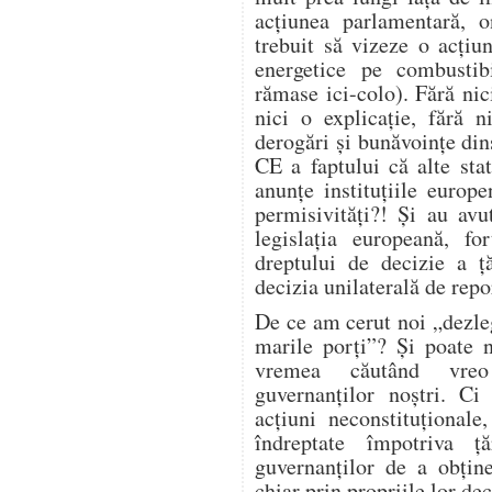
acțiunea parlamentară, on
trebuit să vizeze o acțiu
energetice pe combustibi
rămase ici-colo). Fără nic
nici o explicație, fără 
derogări și bunăvoințe din
CE a faptului că alte sta
anunțe instituțiile euro
permisivități?! Și au avut
legislația europeană, fo
dreptului de decizie a ță
decizia unilaterală de repo
De ce am cerut noi „dezle
marile porți”? Și poate 
vremea căutând vreo 
guvernanților noștri. C
acțiuni neconstituțional
îndreptate împotriva ță
guvernanților de a obține
chiar prin propriile lor dec