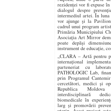
rezidenței vor fi expuse în
dialogul despre prevenți
intermediul artei. În luna
vor ajunge și la Pavilio
cadrul unui program artist
Primăria Municipiului Clu
Asociația Art Mirror dem
poate depăși dimensiun
instrument de educație, co
„CLARA – Artă pentru pre
internațional implement
parteneriat cu labora
PATHOLOGIC Lab, finanța
prin Programul Cantemir 
cercetători, medici și o
Republica Moldova î
interdisciplinară dedi
biomedicale în experienț
larg și promovării preve
uterin. Acest proiect este