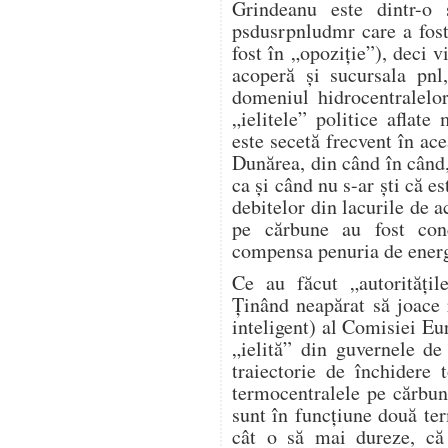
Grindeanu este dintr-o 
psdusrpnludmr care a fost
fost în „opoziție”), deci v
acoperă și sucursala pnl
domeniul hidrocentralelo
„ielitele” politice aflat
este secetă frecvent în ace
Dunărea, din când în când,
ca și când nu s-ar ști că e
debitelor din lacurile de 
pe cărbune au fost conc
compensa penuria de energi
Ce au făcut „autorități
Ținând neapărat să joace r
inteligent) al Comisiei Eur
„ielită” din guvernele d
traiectorie de închidere
termocentralele pe cărbu
sunt în funcțiune două te
cât o să mai dureze, c