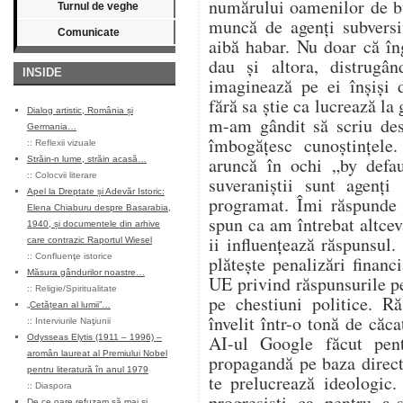
numărului oamenilor de bu
Turnul de veghe
muncă de agenți subversi
Comunicate
aibă habar. Nu doar că în
dau și altora, distrugân
INSIDE
imaginează pe ei înșiși 
fără sa știe ca lucrează la
Dialog artistic, România și
m-am gândit să scriu des
Germania…
îmbogățesc cunoștințele
::
Reflexii vizuale
aruncă în ochi „by defa
Străin-n lume, străin acasă…
::
Colocvii literare
suveraniștii sunt agenți
Apel la Dreptate și Adevăr Istoric:
programat. Îmi răspunde 
Elena Chiaburu despre Basarabia,
spun ca am întrebat altcev
1940, și documentele din arhive
ii influențează răspunsul.
care contrazic Raportul Wiesel
::
Confluenţe istorice
plătește penalizări financ
Măsura gândurilor noastre…
UE privind răspunsurile p
::
Religie/Spiritualitate
pe chestiuni politice. R
„Cetățean al lumii”…
învelit într-o tonă de căca
::
Interviurile Naţiunii
AI-ul Google făcut pen
Odysseas Elytis (1911 – 1996) –
aromân laureat al Premiului Nobel
propagandă pe baza direct
pentru literatură în anul 1979
te prelucrează ideologic.
::
Diaspora
progresiști ca pentru a-
De ce oare refuzam să mai și