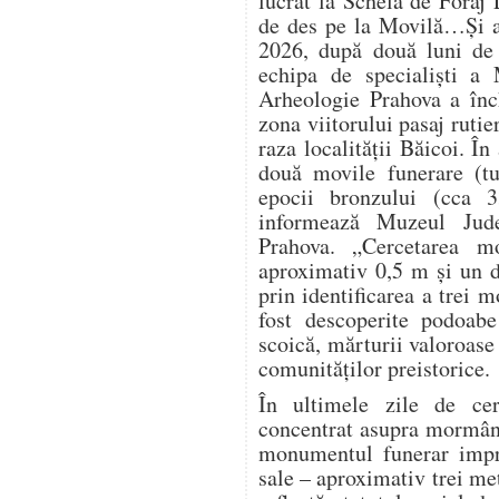
lucrat la Schela de Foraj 
de des pe la Movilă…Și a
2026, după două luni de 
echipa de specialiști a 
Arheologie Prahova a înch
zona viitorului pasaj ruti
raza localității Băicoi. În
două movile funerare (t
epocii bronzului (cca 
informează Muzeul Jude
Prahova. „Cercetarea m
aproximativ 0,5 m și un d
prin identificarea a trei 
fost descoperite podoabe
scoică, mărturii valoroase 
comunităților preistorice.
În ultimele zile de cerc
concentrat asupra mormânt
monumentul funerar impre
sale – aproximativ trei me