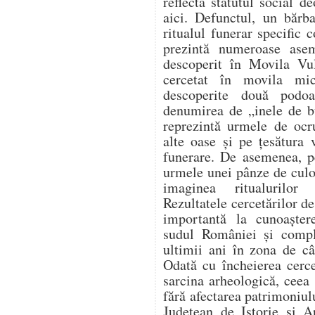
reflectă statutul social 
aici. Defunctul, un bărb
ritualul funerar specific 
prezintă numeroase ase
descoperit în Movila Vu
cercetat în movila mi
descoperite două podo
denumirea de „inele de b
reprezintă urmele de ocru
alte oase și pe țesătura 
funerare. De asemenea, pe
urmele unei pânze de culo
imaginea ritualurilor 
Rezultatele cercetărilor de
importantă la cunoaștere
sudul României și comple
ultimii ani în zona de câ
Odată cu încheierea cercet
sarcina arheologică, ceea 
fără afectarea patrimoniu
Județean de Istorie și A