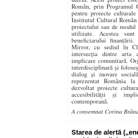
Român, prin Programul C
pentru proiecte culturale
Institutul Cultural Român
proiectului sau de modul î
utilizate. Acestea sunt
beneficiarului finanțării
Mirror, cu sediul în Cl
intersecția dintre arta 
implicare comunitară. Or
interdisciplinară și folose
dialog și inovare social
reprezentat România l
dezvoltat proiecte cultur
accesibilității și impl
contemporană.
A consemnat Corina Brân
Starea de alertă („e