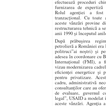
efectuează proceduri chi
furnizarea de expertiză 
Rolul agenției a fost 
tranzacțional. Cu toate
aceste vânzări provine d
restructurarea tehnică a s
anii 1990 și începutul anil
După prăbușirea regimu
petrolieră a României era î
politruci”ai noștri) și 
adesea în coordonare cu 
Internațional (FMI), a f
vizau modernizarea cadrel
eficienței energetice și p
pentru privatizare. Aces
cadru, administrativă nece
consultanților care au ofer
de evaluare, guvernul co
legal”, USAID a modelat i
aceste vânzări. Agenția a