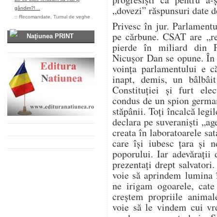
„dovezi” răspunsuri date d
gândim?!…
::
Recomandate
,
Turnul de veghe
Privesc în jur. Parlament
pe cărbune. CSAT are „re
Naţiunea PRINT
pierde în miliard din 
Nicușor Dan se opune. În
voința parlamentului e c
inapt, demis, un bâlbâit
Constituției și furt ele
condus de un spion german
stăpânii. Toți încalcă legil
declara pe suveraniști „age
creata în laboratoarele sa
care își iubesc țara și 
poporului. Iar adevărați
prezentați drept salvatori
voie să aprindem lumina 
ne irigam ogoarele, cat
creștem propriile anima
voie să le vindem cui vr