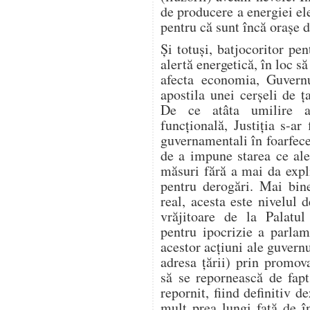
de producere a energiei ele
pentru că sunt încă orașe
Și totuși, batjocoritor pen
alertă energetică, în loc să
afecta economia, Guvern
apostila unei cerșeli de
De ce atâta umilire a 
funcțională, Justiția s-ar 
guvernamentali în foarfecel
de a impune starea ce ale
măsuri fără a mai da expl
pentru derogări. Mai bin
real, acesta este nivelul 
vrăjitoare de la Palatu
pentru ipocrizie a parlame
acestor acțiuni ale guvern
adresa țării) prin promo
să se repornească de fap
repornit, fiind definitiv 
mult prea lungi față de 