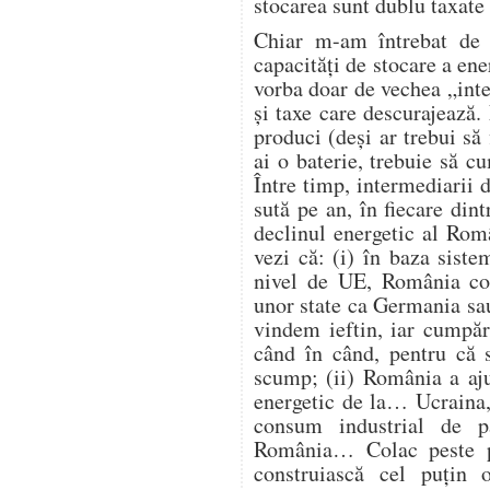
stocarea sunt dublu taxate 
Chiar m-am întrebat de 
capacități de stocare a ene
vorba doar de vechea „intel
și taxe care descurajează
produci (deși ar trebui să 
ai o baterie, trebuie să 
Între timp, intermediarii d
sută pe an, în fiecare din
declinul energetic al Româ
vezi că: (i) în baza siste
nivel de UE, România con
unor state ca Germania sau
vindem ieftin, iar cumpăr
când în când, pentru că s
scump; (ii) România a aju
energetic de la… Ucraina, 
consum industrial de p
România… Colac peste p
construiască cel puțin 