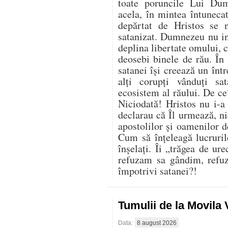
toate poruncile Lui Du
acela, în mintea întuneca
depărtat de Hristos se 
satanizat. Dumnezeu nu in
deplina libertate omului, ci
deosebi binele de rău. În 
satanei își creează un înt
alți corupți vânduți sa
ecosistem al răului. De ce
Niciodată! Hristos nu i-a
declarau că Îl urmează, nic
apostolilor și oamenilor 
Cum să înțeleagă lucruril
înșelați. Îi „trăgea de ur
refuzam sa gândim, refu
împotrivi satanei?!
Tumulii de la Movila
Data:
8 august 2026