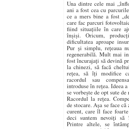
Una dintre cele mai „înflo
ani a fost cea cu parcurile
ce a mers bine a fost „de
care fac parcuri fotovoltai
fiind situațiile în care 
înșiși. Oricum, produc
dificultatea aproape insu
Pur și simplu, rețeaua n
regenerabilă. Mult mai in
fost încurajați să devină 
la chinezi, să facă cheltu
rețea, să îți modifice c
racordul sau compensa
introduse în rețea. Ideea 
se vorbește de opt sute de
Racordul la rețea. Compe
de stocare. Așa se face că
curent, care îl face foart
deci suntem nevoiți să
Printre altele, se întâm