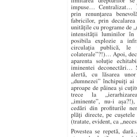
limitarea drepturilor s
impuse… Centralizat… Î
prin renunțarea benevol
fabricilor, prin decalare
unitățile cu programe de „
intensității luminilor î
posibila explozie a infra
circulația publică, l
colaterale”?!)… Apoi, deco
aparenta soluție echitab
iminentei deconectări… Ș
alertă, cu lăsarea unor
„dumnezei” închipuiți ai
aproape de pâinea și cuțitu
trece la „ierarhizarea
„iminente”, nu-i așa?!),
cedări din profiturile n
plăți directe, pe cușetele
(tratate, evident, ca „nece
Povestea se repetă, dară