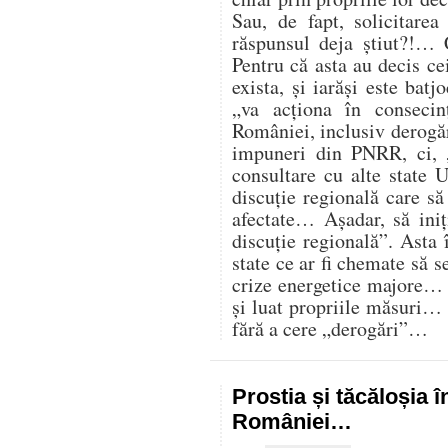
Sau, de fapt, solicitare
răspunsul deja știut?!… 
Pentru că asta au decis cei
exista, și iarăși este batj
„va acționa în consecin
României, inclusiv derogăr
impuneri din PNRR, ci,
consultare cu alte state U
discuție regională care s
afectate… Așadar, să iniț
discuție regională”. Asta 
state ce ar fi chemate să s
crize energetice majore… C
și luat propriile măsuri…
fără a cere „derogări”…
Prostia și tăcăloșia î
României…