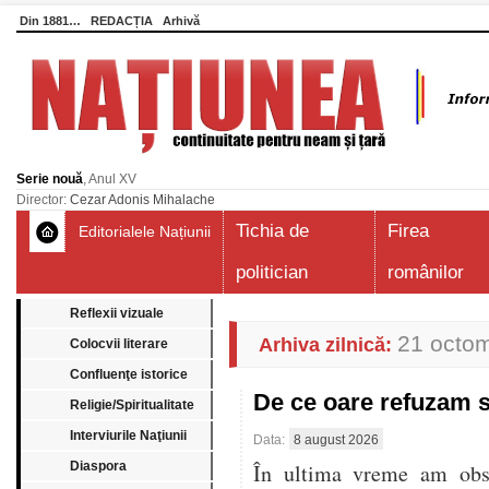
Din 1881…
REDACȚIA
Arhivă
Serie nouă
, Anul XV
Director:
Cezar Adonis Mihalache
Tichia de
Firea
Editorialele Națiunii
politician
românilor
Reflexii vizuale
21 octo
Arhiva zilnică:
Colocvii literare
Confluenţe istorice
De ce oare refuzam 
Religie/Spiritualitate
Interviurile Naţiunii
Data:
8 august 2026
Diaspora
În ultima vreme am obser