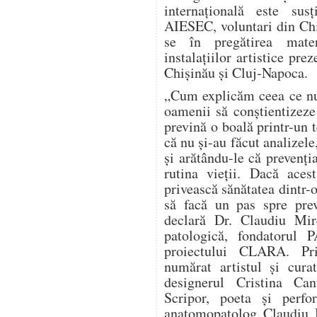
internațională este sus
AIESEC, voluntari din Chi
se în pregătirea materi
instalațiilor artistice prez
Chișinău și Cluj-Napoca.
„Cum explicăm ceea ce nu
oamenii să conștientizeze
prevină o boală printr-un 
că nu și-au făcut analizele
și arătându-le că prevenți
rutina vieții. Dacă aces
privească sănătatea dintr-o
să facă un pas spre prev
declară Dr. Claudiu Mir
patologică, fondatorul
proiectului CLARA. Pri
numărat artistul și cura
designerul Cristina Can
Scripor, poeta și perf
anatomopatolog Claudiu M