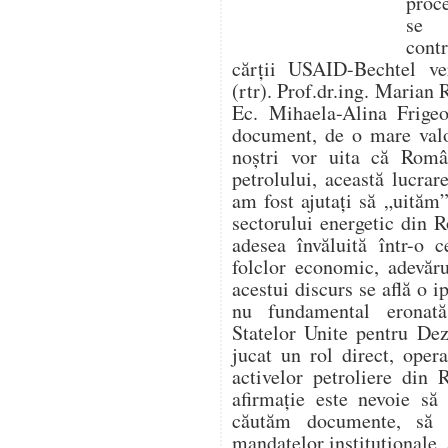
proc
se f
cont
cărții USAID-Bechtel ver
(rtr). Prof.dr.ing. Marian 
Ec. Mihaela-Alina Frigeo
document, de o mare valo
noștri vor uita că Român
petrolului, această lucr
am fost ajutați să „uităm”
sectorului energetic din 
adesea învăluită într-o c
folclor economic, adevăru
acestui discurs se află o i
nu fundamental eronat
Statelor Unite pentru De
jucat un rol direct, opera
activelor petroliere din
afirmație este nevoie să
căutăm documente, să 
mandatelor instituționale, 