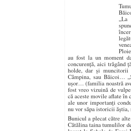
Tumu
Băic
„La 
spun
înc
legă
vene
Ploie
au fost la un moment da
concurență, aici trăgând ț
holde, dar și muncitorii
Câmpina, sau Băicoi… „
ușor… (familia noastră av
fost vreo vizuină de vulp
că aceste movile aflate în
ale unor importanți condu
nu vor săpa istoricii ăștia
Bunicul a plecat către alte
Cătălina taina tumulilor d