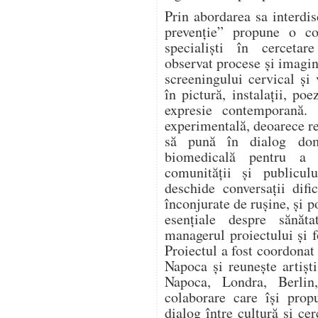
Prin abordarea sa interd
prevenție” propune o col
specialiști în cercetar
observat procese și imagin
screeningului cervical și
în pictură, instalații, po
expresie contemporană. 
experimentală, deoarece re
să pună în dialog dome
biomedicală pentru a 
comunității și publicu
deschide conversații difi
înconjurate de rușine, și 
esențiale despre sănăta
managerul proiectului și 
Proiectul a fost coordonat
Napoca și reunește artiști
Napoca, Londra, Berlin,
colaborare care își pro
dialog între cultură și c