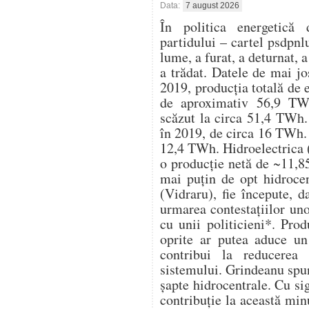
Data:
7 august 2026
În politica energetică 
partidului – cartel psdpnl
lume, a furat, a deturnat, a
a trădat. Datele de mai j
2019, producția totală de 
de aproximativ 56,9 TWh
scăzut la circa 51,4 TWh. 
în 2019, de circa 16 TWh. 
12,4 TWh. Hidroelectrica (
o producție netă de ~11,8
mai puțin de opt hidrocen
(Vidraru), fie începute, d
urmarea contestațiilor un
cu unii politicieni*. Pro
oprite ar putea aduce u
contribui la reducerea 
sistemului. Grindeanu spu
șapte hidrocentrale. Cu s
contribuție la această mi