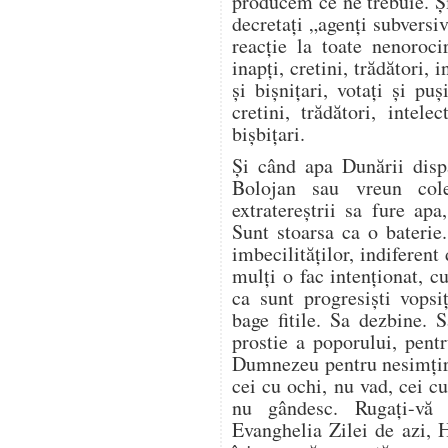
producem ce ne trebuie. Și
decretați „agenți subversiv
reacție la toate nenoroci
inapți, cretini, trădători, i
și bișnițari, votați și puș
cretini, trădători, intelec
bișbițari.
Și când apa Dunării disp
Bolojan sau vreun cole
extratereștrii sa fure ap
Sunt stoarsa ca o baterie
imbecilităților, indiferent
mulți o fac intenționat, 
ca sunt progresiști vopsi
bage fitile. Sa dezbine. 
prostie a poporului, pent
Dumnezeu pentru nesimțir
cei cu ochi, nu vad, cei c
nu gândesc. Rugați-vă
Evanghelia Zilei de azi, 