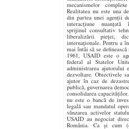
mecanismelor complexe 
Realitatea nu este una d
din partea unei agenții d
interacțiune nuanțată î
sprijinul consultativ teh
liberalizării pieței, di
internaționale. Pentru a 
mai întâi să se definească 
1961, USAID este o age
federal al Statelor Unit
administrarea ajutorului e
dezvoltare. Obiectivele s
ajutor în caz de dezastr
publică, guvernarea democ
consolidarea capacitățilo
nu este o bancă de invest
legală sau mandatul oper
vânzarea activelor statul
USAID au negociat direc
România. Ca și cum (