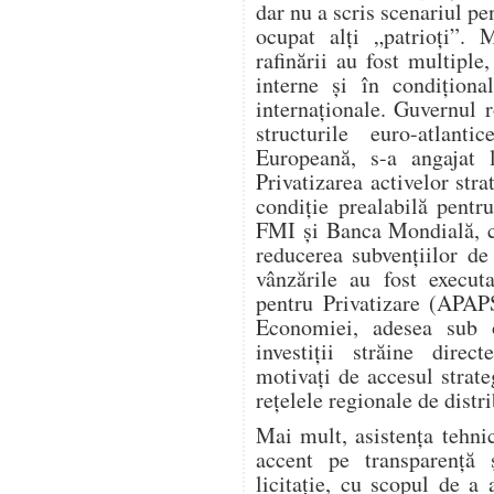
dar nu a scris scenariul p
ocupat alți „patrioți”. 
rafinării au fost multiple,
interne și în condiționa
internaționale. Guvernul 
structurile euro-atla
Europeană, s-a angajat l
Privatizarea activelor stra
condiție prealabilă pent
FMI și Banca Mondială, ca
reducerea subvențiilor de 
vânzările au fost execut
pentru Privatizare (APAPS
Economiei, adesea sub 
investiții străine dire
motivați de accesul strate
rețelele regionale de distri
Mai mult, asistența tehn
accent pe transparență 
licitație, cu scopul de a