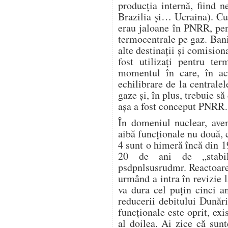
producția internă, fiind 
Brazilia și… Ucraina). Cu
erau jaloane în PNRR, pen
termocentrale pe gaz. Banii
alte destinații și comision
fost utilizați pentru te
momentul în care, în ac
echilibrare de la centrale
gaze și, în plus, trebuie s
așa a fost conceput PNR
În domeniul nuclear, avem
aibă funcționale nu două, c
4 sunt o himeră încă din 1
20 de ani de „stabili
psdpnlsusrudmr. Reactoare
urmând a intra în revizie l
va dura cel puțin cinci a
reducerii debitului Dunări
funcționale este oprit, exi
al doilea. Ai zice că sunt