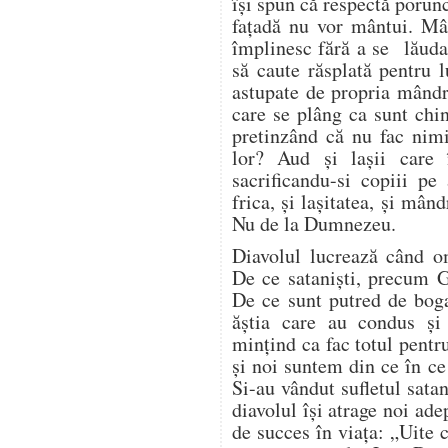
își spun că respectă porun
fațadă nu vor mântui. Mâ
împlinesc fără a se lăuda 
să caute răsplată pentru 
astupate de propria mândri
care se plâng ca sunt chin
pretinzând că nu fac nim
lor? Aud și lașii care 
sacrificandu-si copiii pe
frica, și lașitatea, și mând
Nu de la Dumnezeu.
Diavolul lucrează când 
De ce sataniști, precum G
De ce sunt putred de bogaț
ăștia care au condus ș
mințind ca fac totul pentr
și noi suntem din ce în c
Si-au vândut sufletul satan
diavolul își atrage noi ade
de succes în viața: „Uite 