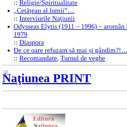
::
Religie/Spiritualitate
„Cetățean al lumii”…
::
Interviurile Naţiunii
Odysseas Elytis (1911 – 1996) – aromân l
1979
::
Diaspora
De ce oare refuzam să mai și gândim?!
::
Recomandate
,
Turnul de veghe
Naţiunea PRINT