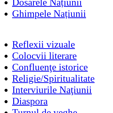
Dosarele Națiunii
Ghimpele Națiunii
Reflexii vizuale
Colocvii literare
Confluenţe istorice
Religie/Spiritualitate
Interviurile Naţiunii
Diaspora
Turnul de veghe