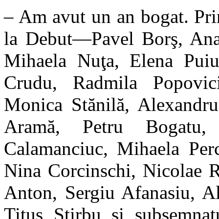
– Am avut un an bogat. Prin
la Debut—Pavel Borş, Ana
Mihaela Nuţa, Elena Puiu
Crudu, Radmila Popovici
Monica Stănilă, Alexandru
Aramă, Petru Bogatu,
Calamanciuc, Mihaela Perci
Nina Corcinschi, Nicolae R
Anton, Sergiu Afanasiu, A
Titus Ştirbu şi subsemnatu