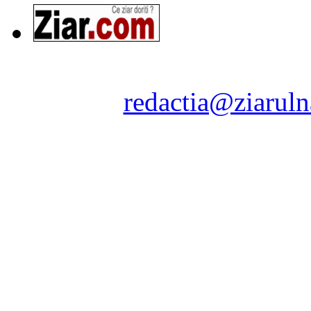
Ziarul Naţiunea ® 2011-2
Contact:
redactia@ziaruln
pre