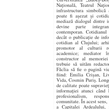
Națională, Teatrul Nați
infrastructura simbolică
poate fi așezat și cotidi
mediază dialogul dintre ins
devine parte integran
contemporan. Cotidianul 
decât o publicație de info
cotidian al Clujului; arh
promotor al culturii r
academice; mediator în
constructor al memoriei
trebuie să uităm redacto
Făclia să fie o pagină vi
fiind: Emilia Crișan, Li
Vida, Cosmin Puriș. Long
de calitate poate supravie
informației atunci când 
profesionalism, respo
comunitate. În acest sens,
a Capitalei Ardealului, 