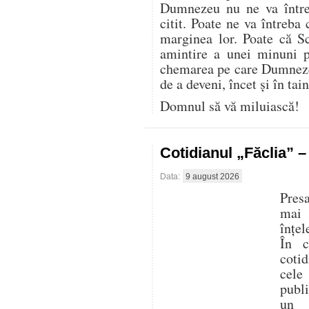
Dumnezeu nu ne va între
citit. Poate ne va întreba 
marginea lor. Poate că S
amintire a unei minuni p
chemarea pe care Dumnezeu
de a deveni, încet și în tai
Domnul să vă miluiască!
Cotidianul „Făclia” 
Data:
9 august 2026
Presa
mai
înțel
În c
cotid
cele
publ
un 