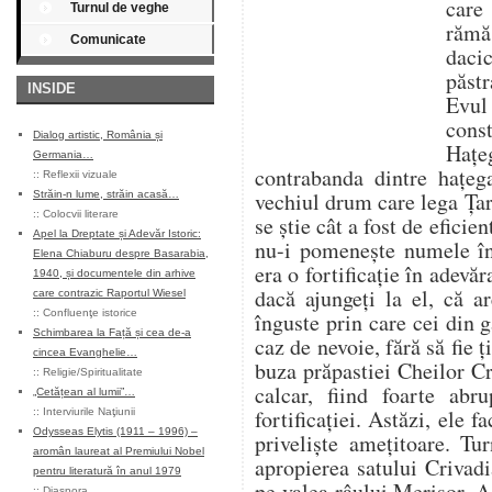
care
Turnul de veghe
rămă
Comunicate
daci
păstr
INSIDE
Evul
const
Dialog artistic, România și
Haţ
Germania…
contrabanda dintre haţeg
::
Reflexii vizuale
vechiul drum care lega Ţa
Străin-n lume, străin acasă…
::
Colocvii literare
se ştie cât a fost de eficie
Apel la Dreptate și Adevăr Istoric:
nu-i pomeneşte numele în
Elena Chiaburu despre Basarabia,
era o fortificaţie în adevăr
1940, și documentele din arhive
dacă ajungeți la el, că ar
care contrazic Raportul Wiesel
::
Confluenţe istorice
înguste prin care cei din 
Schimbarea la Față și cea de-a
caz de nevoie, fără să fie ţi
cincea Evanghelie…
buza prăpastiei Cheilor Cri
::
Religie/Spiritualitate
calcar, fiind foarte abr
„Cetățean al lumii”…
fortificaţiei. Astăzi, ele 
::
Interviurile Naţiunii
Odysseas Elytis (1911 – 1996) –
privelişte ameţitoare. Tu
aromân laureat al Premiului Nobel
apropierea satului Criva
pentru literatură în anul 1979
pe valea râului Merişor. A 
::
Diaspora