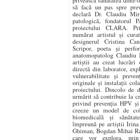
privească sănătatea dintr-o
să facă un pas spre prev
declară Dr. Claudiu Mir
patologică, fondatorul
proiectului CLARA. Pri
numărat artistul și cura
designerul Cristina Can
Scripor, poeta și perf
anatomopatolog Claudiu M
artiștii au creat lucrări
directă din laborator, expl
vulnerabilitate și preve
originale și instalații col
proiectului. Dincolo de d
urmărit să contribuie la c
privind prevenția HPV și
creeze un model de cola
biomedicală și sănătat
împreună pe artiștii Irin
Ghiman, Bogdan Mihai Rad
care vor explora, prin 