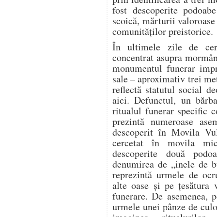
fost descoperite podoabe
scoică, mărturii valoroase 
comunităților preistorice.
În ultimele zile de cerc
concentrat asupra mormânt
monumentul funerar impre
sale – aproximativ trei me
reflectă statutul social 
aici. Defunctul, un bărb
ritualul funerar specific 
prezintă numeroase ase
descoperit în Movila Vu
cercetat în movila mi
descoperite două podo
denumirea de „inele de b
reprezintă urmele de ocru
alte oase și pe țesătura 
funerare. De asemenea, pe
urmele unei pânze de culo