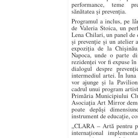
performance, teme pre
sănătatea și prevenția.
Programul a inclus, pe lâ
de Valeria Stoica, un pe
Lena Chilari, un panel de d
și prevenție și un atelier 
expoziția de la Chișinău
Napoca, unde o parte din
rezidenței vor fi expuse în
dialogul despre prevenți
intermediul artei. În luna
vor ajunge și la Pavilio
cadrul unui program artist
Primăria Municipiului Clu
Asociația Art Mirror dem
poate depăși dimensiun
instrument de educație, co
„CLARA – Artă pentru pre
internațional implement