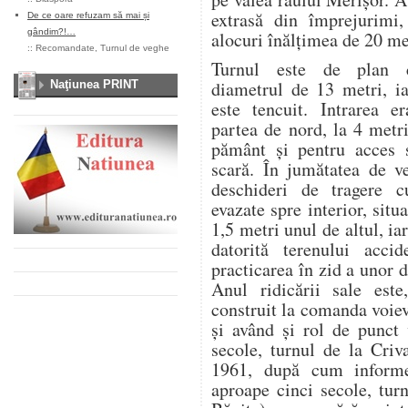
extrasă din împrejurimi,
De ce oare refuzam să mai și
gândim?!…
alocuri înălţimea de 20 me
::
Recomandate
,
Turnul de veghe
Turnul este de plan c
diametrul de 13 metri, ia
Naţiunea PRINT
este tencuit. Intrarea er
partea de nord, la 4 metr
pământ şi pentru acces 
scară. În jumătatea de ve
deschideri de tragere c
evazate spre interior, situ
1,5 metri unul de altul, iar
datorită terenului acci
practicarea în zid a unor 
Anul ridicării sale este
construit la comanda voie
şi având şi rol de punct
secole, turnul de la Criv
1961, după cum informe
aproape cinci secole, tur