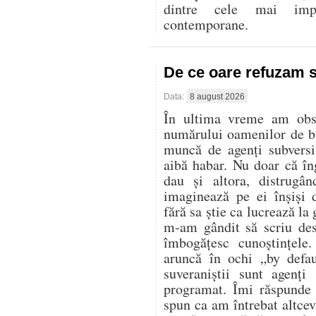
dintre cele mai imp
contemporane.
De ce oare refuzam 
Data:
8 august 2026
În ultima vreme am obser
numărului oamenilor de bu
muncă de agenți subversi
aibă habar. Nu doar că în
dau și altora, distrugân
imaginează pe ei înșiși 
fără sa știe ca lucrează la
m-am gândit să scriu des
îmbogățesc cunoștințele
aruncă în ochi „by defa
suveraniștii sunt agenți
programat. Îmi răspunde 
spun ca am întrebat altcev