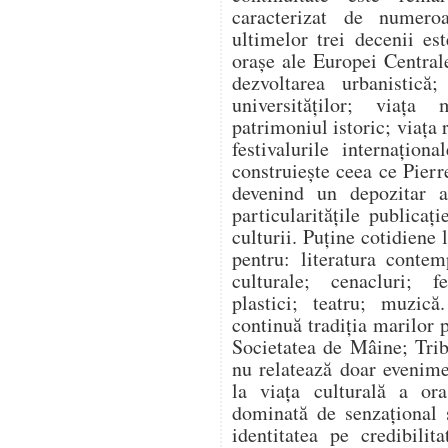
caracterizat de numeroas
ultimelor trei decenii e
orașe ale Europei Centrale
dezvoltarea urbanistică; 
universităților; viața
patrimoniul istoric; viața 
festivalurile internaționa
construiește ceea ce Pie
devenind un depozitar al
particularitățile publicaț
culturii. Puține cotidiene 
pentru: literatura contem
culturale; cenacluri; fe
plastici; teatru; muzică
continuă tradiția marilor 
Societatea de Mâine; Trib
nu relatează doar evenimen
la viața culturală a ora
dominată de senzațional ș
identitatea pe credibilit