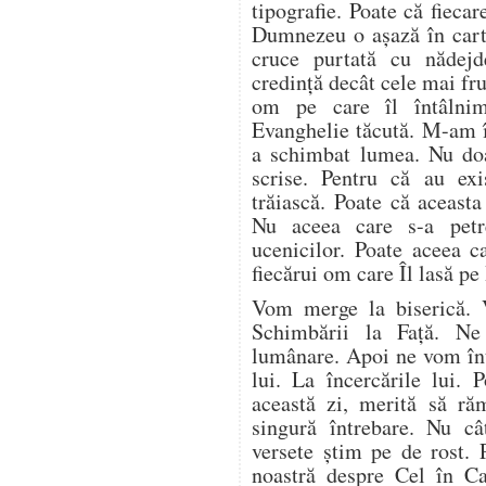
tipografie. Poate că fieca
Dumnezeu o așază în carte
cruce purtată cu nădej
credință decât cele mai fr
om pe care îl întâlnim 
Evanghelie tăcută. M-am î
a schimbat lumea. Nu doa
scrise. Pentru că au ex
trăiască. Poate că aceasta
Nu aceea care s-a petr
ucenicilor. Poate aceea c
fiecărui om care Îl lasă pe
Vom merge la biserică. 
Schimbării la Față. N
lumânare. Apoi ne vom înto
lui. La încercările lui. 
această zi, merită să ră
singură întrebare. Nu câ
versete știm pe de rost. 
noastră despre Cel în C