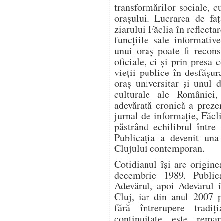
transformărilor sociale, c
orașului. Lucrarea de fa
ziarului Făclia în reflectar
funcțiile sale informativ
unui oraș poate fi recon
oficiale, ci și prin presa
vieții publice în desfășur
oraș universitar și unul 
culturale ale României,
adevărată cronică a prez
jurnal de informație, Făcli
păstrând echilibrul între
Publicația a devenit una 
Clujului contemporan.
Cotidianul își are origin
decembrie 1989. Publica
Adevărul, apoi Adevărul î
Cluj, iar din anul 2007 
fără întrerupere tradi
continuitate este remar