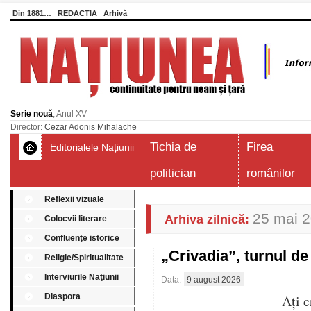
Din 1881…
REDACȚIA
Arhivă
Serie nouă
, Anul XV
Director:
Cezar Adonis Mihalache
Tichia de
Firea
Editorialele Națiunii
politician
românilor
Reflexii vizuale
25 mai 
Arhiva zilnică:
Colocvii literare
Confluenţe istorice
„Crivadia”, turnul 
Religie/Spiritualitate
Interviurile Naţiunii
Data:
9 august 2026
Diaspora
Aţi c