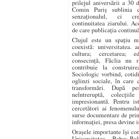
prilejul aniversării a 30 
Comin Puriș sublinia 
senzaționalul, ci cre
continuitatea ziarului. Ac
de care publicația continuă
Clujul este un spațiu mu
coexistă: universitatea. 
cultura; cercetarea; e
consecință, Făclia nu r
contribuie la construir
Sociologic vorbind, coti
oglinzi sociale, în care 
transformări. După pe
neîntreruptă, colecțiil
impresionantă. Pentru is
cercetători ai fenomenulu
surse documentare de prim
informației, presa devine i
Orașele importante își cons
Universitatea „Babeș-B