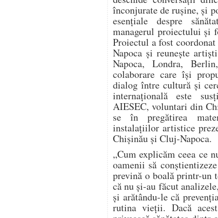
înconjurate de rușine, și 
esențiale despre sănăta
managerul proiectului și 
Proiectul a fost coordonat
Napoca și reunește artiști
Napoca, Londra, Berlin,
colaborare care își pro
dialog între cultură și c
internațională este sus
AIESEC, voluntari din Chi
se în pregătirea materi
instalațiilor artistice prez
Chișinău și Cluj-Napoca.
„Cum explicăm ceea ce nu
oamenii să conștientizeze
prevină o boală printr-un 
că nu și-au făcut analizele
și arătându-le că prevenți
rutina vieții. Dacă aces