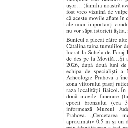
ușor… (familia noastră av
fost vreo vizuină de vulp
că aceste movile aflate în
ale unor importanți condu
nu vor săpa istoricii ăștia
Bunicul a plecat către alte
Cătălina taina tumulilor d
lucrat la Schela de Foraj 
de des pe la Movilă…Și a
2026, după două luni de 
echipa de specialiști a 
Arheologie Prahova a înch
zona viitorului pasaj ruti
raza localității Băicoi. În
două movile funerare (t
epocii bronzului (cca 
informează Muzeul Jude
Prahova. „Cercetarea m
aproximativ 0,5 m și un d
prin identificarea a trei 