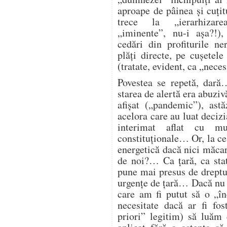
aproape de pâinea și cuțitu
trece la „ierarhizarea
„iminente”, nu-i așa?!),
cedări din profiturile n
plăți directe, pe cușetele
(tratate, evident, ca „nece
Povestea se repetă, dară
starea de alertă era abuzi
afișat („pandemic”), astă
acelora care au luat deciz
interimat aflat cu mu
constituționale… Or, la ce
energetică dacă nici măcar 
de noi?… Ca țară, ca st
pune mai presus de dreptul
urgențe de țară… Dacă nu 
care am fi putut să o „î
necesitate dacă ar fi fos
priori” legitim) să luăm 