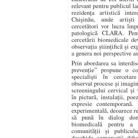
relevant pentru publicul la
rezidența artistică inte
Chișinău, unde artiști
cercetători vor lucra îm
patologică CLARA. Pentr
cercetării biomedicale de
observația științifică și ex
a genera noi perspective as
Prin abordarea sa interd
prevenție” propune o col
specialiști în cercetar
observat procese și imagin
screeningului cervical și
în pictură, instalații, po
expresie contemporană. 
experimentală, deoarece re
să pună în dialog dome
biomedicală pentru a 
comunității și publicu
deschide conversații difi