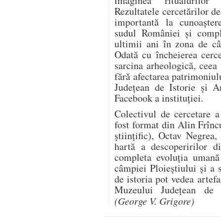
imaginea ritualurilor 
Rezultatele cercetărilor de
importantă la cunoaștere
sudul României și comple
ultimii ani în zona de câ
Odată cu încheierea cercet
sarcina arheologică, ceea 
fără afectarea patrimoniu
Județean de Istorie și A
Facebook a instituției.
Colectivul de cercetare 
fost format din Alin Frînc
științific), Octav Negre
hartă a descoperirilor d
completa evoluția uman
câmpiei Ploieștiului și a 
de istoria pot vedea artef
Muzeului Județean de I
(George V. Grigore)