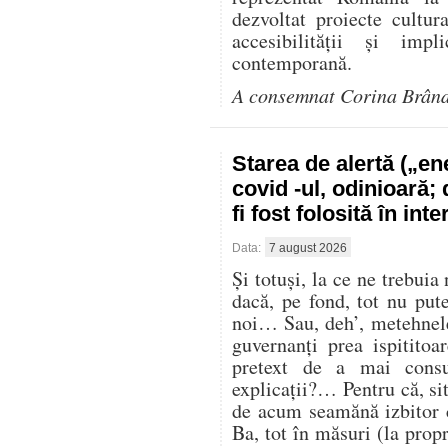
dezvoltat proiecte cultur
accesibilității și impl
contemporană.
A consemnat Corina Brân
Starea de alertă („e
covid -ul, odinioară;
fi fost folosită în in
Data:
7 august 2026
Și totuși, la ce ne trebuia
dacă, pe fond, tot nu pu
noi… Sau, deh’, metehnele
guvernanți prea ispitito
pretext de a mai cons
explicații?… Pentru că, sit
de acum seamănă izbitor 
Ba, tot în măsuri (la propr