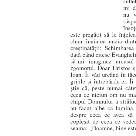
sufle
mi d
nu v
răsp
însoț
este pregătit să le înțele
chiar înaintea uneia dint
creștinătății: Schimbare
dată când citesc Evangheli
să-mi imaginez urcușu
zgomotul. Doar Hristos și
Ioan. Îi văd urcând în tă
grijile și întrebările ei. 
știe că, peste numai câte
ceea ce niciun om nu mai
chipul Domnului a străluc
au făcut albe ca lumina,
despre ceea ce avea să î
copleșit de ceea ce vedea
seama: „Doamne, bine est