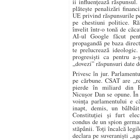
ii influențează răspunsul.
plătește penalizări financ
UE privind răspunsurile p
pe chestiuni politice. R
învelit într-o tonă de căca
AI-ul Google făcut pen
propagandă pe baza direct
te prelucrează ideologic.
progresiști ca pentru a-
„dovezi” răspunsuri date d
Privesc în jur. Parlament
pe cărbune. CSAT are „re
pierde în miliard din 
Nicușor Dan se opune. În
voința parlamentului e c
inapt, demis, un bâlbâit
Constituției și furt ele
condus de un spion german
stăpânii. Toți încalcă legil
declara pe suveraniști „age