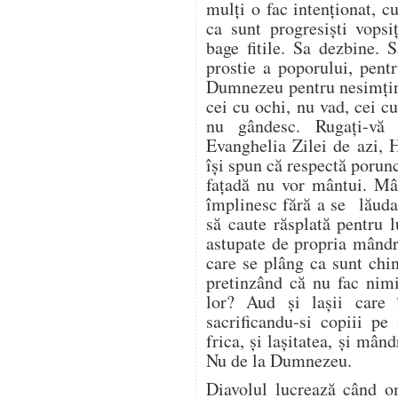
mulți o fac intenționat, 
ca sunt progresiști vopsi
bage fitile. Sa dezbine. 
prostie a poporului, pent
Dumnezeu pentru nesimțir
cei cu ochi, nu vad, cei c
nu gândesc. Rugați-vă
Evanghelia Zilei de azi, 
își spun că respectă porun
fațadă nu vor mântui. Mâ
împlinesc fără a se lăuda 
să caute răsplată pentru 
astupate de propria mândri
care se plâng ca sunt chin
pretinzând că nu fac nim
lor? Aud și lașii care 
sacrificandu-si copiii pe
frica, și lașitatea, și mând
Nu de la Dumnezeu.
Diavolul lucrează când 