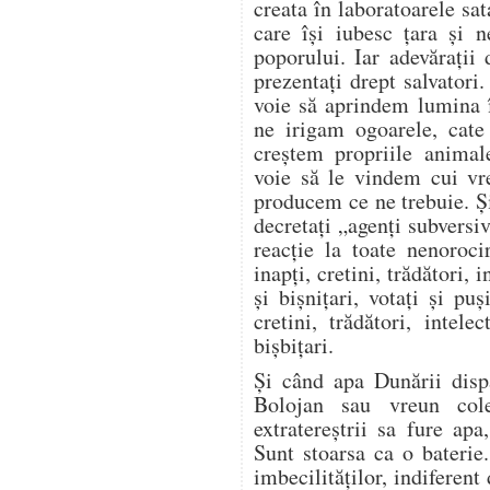
creata în laboratoarele sa
care își iubesc țara și 
poporului. Iar adevărați
prezentați drept salvatori
voie să aprindem lumina 
ne irigam ogoarele, cat
creștem propriile anima
voie să le vindem cui vr
producem ce ne trebuie. Și
decretați „agenți subversiv
reacție la toate nenoroci
inapți, cretini, trădători, i
și bișnițari, votați și puș
cretini, trădători, intelec
bișbițari.
Și când apa Dunării disp
Bolojan sau vreun cole
extratereștrii sa fure ap
Sunt stoarsa ca o baterie
imbecilităților, indiferent