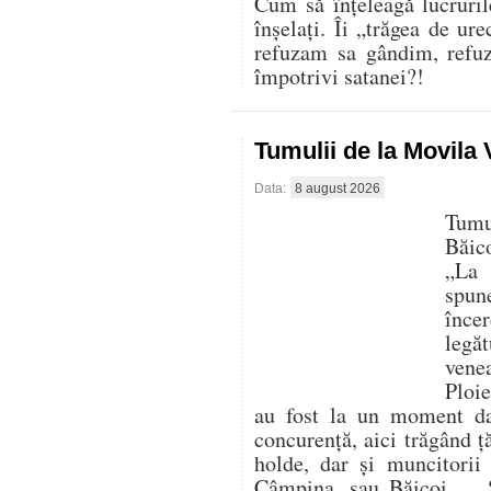
Cum să înțeleagă lucruril
înșelați. Îi „trăgea de ur
refuzam sa gândim, refu
împotrivi satanei?!
Tumulii de la Movila
Data:
8 august 2026
Tumu
Băic
„La 
spun
înc
legă
vene
Ploie
au fost la un moment da
concurență, aici trăgând ț
holde, dar și muncitorii
Câmpina, sau Băicoi… „