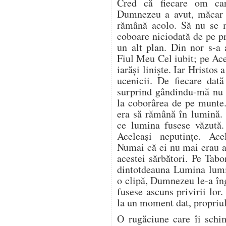
Cred că fiecare om car
Dumnezeu a avut, măcar o
rămână acolo. Să nu se 
coboare niciodată de pe 
un alt plan. Din nor s-a 
Fiul Meu Cel iubit; pe Ace
iarăși liniște. Iar Hristo
ucenicii. De fiecare dat
surprind gândindu-mă nu 
la coborârea de pe munte.
era să rămână în lumină.
ce lumina fusese văzută.
Aceleași neputințe. Acel
Numai că ei nu mai erau ac
acestei sărbători. Pe Tab
dintotdeauna Lumina lumi
o clipă, Dumnezeu le-a în
fusese ascuns privirii lor.
la un moment dat, propriul
O rugăciune care îi schi