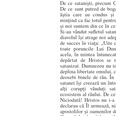
De ce sataniști, precum G
De ce sunt putred de bogaț
ăștia care au condus ș
mințind ca fac totul pentr
și noi suntem din ce în c
Si-au vândut sufletul satan
diavolul își atrage noi ade
de succes în viața: „Uite 
toate poruncile Lui Du
acela, în mintea întuneca
depărtat de Hristos se 
satanizat. Dumnezeu nu in
deplina libertate omului, ci
deosebi binele de rău. În 
satanei își creează un înt
alți corupți vânduți sa
ecosistem al răului. De ce
Niciodată! Hristos nu i-a
declarau că Îl urmează, nic
apostolilor și oamenilor 