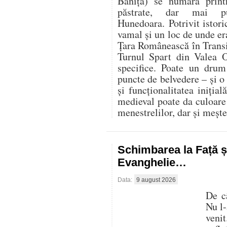
Băniţa) se numără prin
păstrate, dar mai pu
Hunedoara. Potrivit istoric
vamal şi un loc de unde er
Ţara Românească în Transi
Turnul Spart din Valea O
specifice. Poate un dru
puncte de belvedere – și o
și funcționalitatea inițială
medieval poate da culoare 
menestrelilor, dar și mește
Schimbarea la Față ș
Evanghelie…
Data:
9 august 2026
De c
Nu l-
veni