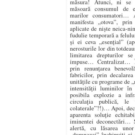
măsura! Atunci, ni se
măsoară consumul de en
marilor consumatori… At
manifesta „otova”, prin 
aplicate de niște neica-ni
fudulie temporară a felulu
și ei ceva „esențial” (ap
nerosturile lor din totdea
limitarea drepturilor s
impuse… Centralizat… Î
prin renunțarea benevol
fabricilor, prin decalare
unitățile cu programe de „
intensității luminilor î
posibila explozie a infra
circulația publică, l
colaterale”?!)… Apoi, deco
aparenta soluție echitab
iminentei deconectări… Ș
alertă, cu lăsarea unor
„dumnezei” închipuiți ai