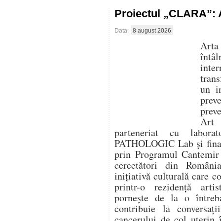
Proiectul „CLARA”: A
Data:
8 august 2026
Arta
întâ
inte
trans
un i
prev
prev
Art
parteneriat cu labora
PATHOLOGIC Lab și finanț
prin Programul Cantemir 
cercetători din Români
inițiativă culturală care 
printr-o rezidență artis
pornește de la o între
contribuie la conversaț
cancerului de col uterin 