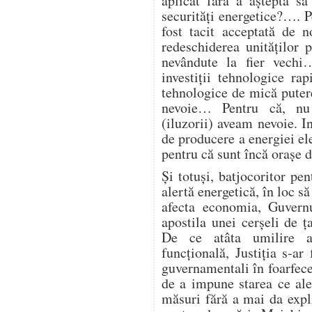
aplicat fără a aștepta să
securități energetice?…. Pe
fost tacit acceptată de 
redeschiderea unităților
nevândute la fier vech
investiții tehnologice ra
tehnologice de mică putere
nevoie… Pentru că, nu
(iluzorii) aveam nevoie. I
de producere a energiei ele
pentru că sunt încă orașe
Și totuși, batjocoritor pen
alertă energetică, în loc să
afecta economia, Guvern
apostila unei cerșeli de
De ce atâta umilire a 
funcțională, Justiția s-ar 
guvernamentali în foarfecel
de a impune starea ce ale
măsuri fără a mai da expl