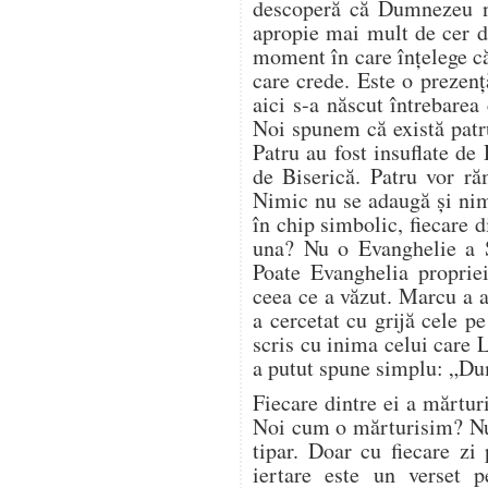
descoperă că Dumnezeu nu
apropie mai mult de cer de
moment în care înțelege c
care crede. Este o prezenț
aici s-a născut întrebarea
Noi spunem că există patr
Patru au fost insuflate de
de Biserică. Patru vor ră
Nimic nu se adaugă și nim
în chip simbolic, fiecare d
una? Nu o Evanghelie a Sc
Poate Evanghelia propriei
ceea ce a văzut. Marcu a a
a cercetat cu grijă cele pe
scris cu inima celui care 
a putut spune simplu: „Du
Fiecare dintre ei a mărturi
Noi cum o mărturisim? Nu
tipar. Doar cu fiecare zi
iertare este un verset p