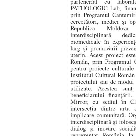
parteneriat cu labora
PATHOLOGIC Lab, finanța
prin Programul Cantemir 
cercetători, medici și o
Republica Moldova î
interdisciplinară dedi
biomedicale în experienț
larg și promovării preve
uterin. Acest proiect este
Român, prin Programul C
pentru proiecte culturale
Institutul Cultural Român
proiectului sau de modul î
utilizate. Acestea sunt
beneficiarului finanțării
Mirror, cu sediul în Cl
intersecția dintre arta 
implicare comunitară. Or
interdisciplinară și folose
dialog și inovare social
reprezentat România l