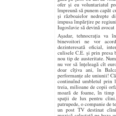
ofer şi eu voluntariatul p
împreună să punem capăt c
şi războaielor nedrepte 
impusa împărţire pe regiuni,
Iugoslavie să devină avocat 
Aşadar, tehnocraţia va în
binevoitori ne vor acord
dezinteresată oficial, int
culisele C.E. şi prin presa
nou tip de austeritate. Num
nu vor să înţeleagă cît eu
doar cîţiva ani, în Bal
performanţe ale uniunii! Că 
continuînd umbletul prin l
treia, milioane de copii orfa
moară de foame, în timp 
spaţii de lux pentru cîini
patrupede, o companie de te
un post TV destinat cîini
muzică selectată pe baza uno