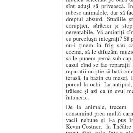
sînt aduşi să privească. 
iubesc animalele, dar să fa
dreptul absurd. Studiile şt
corupţiei, sărăciei şi sto
nerentabile. Vă amintiţi cî
cu purceluşii integraţi? Să p
nu-i ţinem în frig sau că
cocina, să le difuzăm muzi
să le punem pernă sub cap,
cazul cînd se fac reparaţii
reparaţii nu ştie să bată cui
terasă, la bazin cu masaj. 
porcul la ochi. La antipod
trăiesc şi azi ca în evul m
întuneric.
De la animale, trecem 
consumînd prea multă carne
vacii nebune şi l-a pus în
Kevin Costner, la Théâtre 
trezit fără voie într-o p