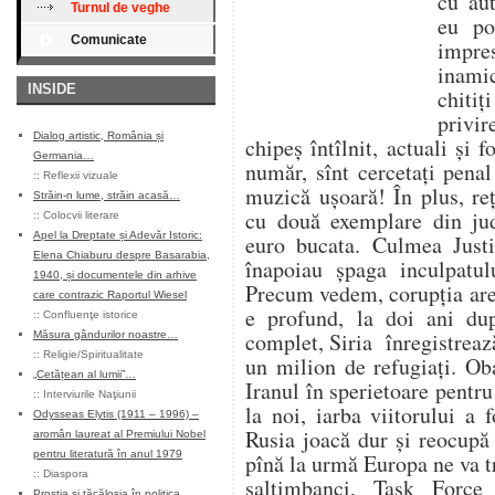
cu aut
Turnul de veghe
eu po
Comunicate
impr
inami
INSIDE
chitiţ
privir
Dialog artistic, România și
chipeş întîlnit, actuali şi 
Germania…
număr, sînt cercetaţi penal
::
Reflexii vizuale
muzică uşoară! În plus, re
Străin-n lume, străin acasă…
cu două exemplare din jud
::
Colocvii literare
Apel la Dreptate și Adevăr Istoric:
euro bucata. Culmea Justiţ
Elena Chiaburu despre Basarabia,
înapoiau şpaga inculpatul
1940, și documentele din arhive
Precum vedem, corupţia are
care contrazic Raportul Wiesel
e profund, la doi ani după
::
Confluenţe istorice
complet, Siria înregistreaz
Măsura gândurilor noastre…
::
Religie/Spiritualitate
un milion de refugiaţi. Ob
„Cetățean al lumii”…
Iranul în sperietoare pentru l
::
Interviurile Naţiunii
la noi, iarba viitorului a 
Odysseas Elytis (1911 – 1996) –
Rusia joacă dur şi reocupă 
aromân laureat al Premiului Nobel
pentru literatură în anul 1979
pînă la urmă Europa ne va tr
::
Diaspora
saltimbanci, Task Forc
Prostia și tăcăloșia în politica