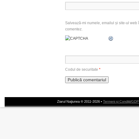
Salvează-mi numele, emailul și site-ul web î
comentez.
Codul de securitate
*
Ziarul Naţiunea ® 2011-2026 •
Termeni şi Condiţii/GD