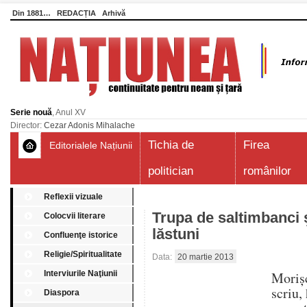
Din 1881…
REDACȚIA
Arhivă
Serie nouă
, Anul XV
Director:
Cezar Adonis Mihalache
Tichia de
Firea
Editorialele Națiunii
politician
românilor
Reflexii vizuale
Trupa de saltimbanci 
Colocvii literare
lăstuni
Confluenţe istorice
Religie/Spiritualitate
Data:
20 martie 2013
Interviurile Naţiunii
Moriş
scriu,
Diaspora