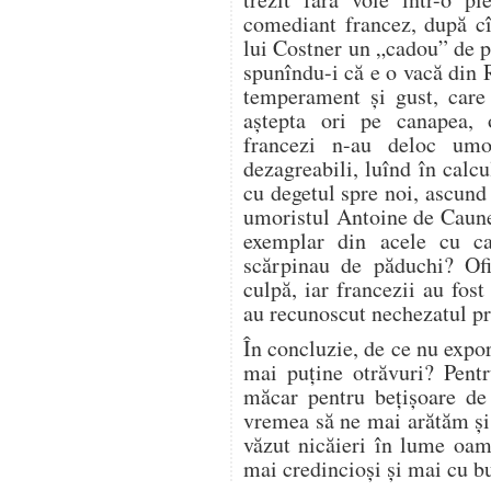
comediant francez, după cît
lui Costner un „cadou” de pr
spunîndu-i că e o vacă din 
temperament şi gust, care 
aştepta ori pe canapea, 
francezi n-au deloc umo
dezagreabili, luînd în calcu
cu degetul spre noi, ascund
umoristul Antoine de Caun
exemplar din acele cu car
scărpinau de păduchi? Ofi
culpă, iar francezii au fost
au recunoscut nechezatul pro
În concluzie, de ce nu exp
mai puţine otrăvuri? Pent
măcar pentru beţişoare de 
vremea să ne mai arătăm şi 
văzut nicăieri în lume oam
mai credincioşi şi mai cu b