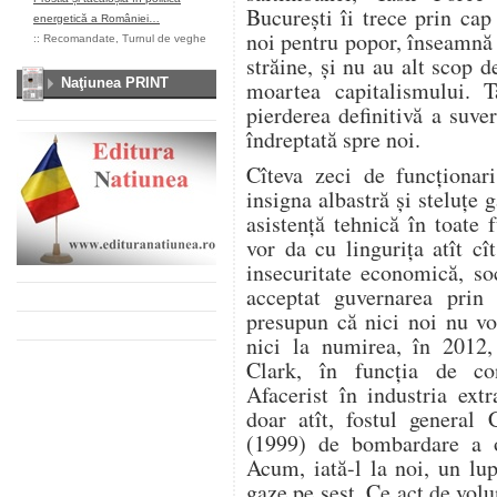
Bucureşti îi trece prin cap
energetică a României…
noi pentru popor, înseamnă 
::
Recomandate
,
Turnul de veghe
străine, şi nu au alt scop d
Naţiunea PRINT
moartea capitalismului.
pierderea definitivă a suve
îndreptată spre noi.
Cîteva zeci de funcţionar
insigna albastră şi steluţe g
asistenţă tehnică în toate 
vor da cu linguriţa atît c
insecuritate economică, so
acceptat guvernarea prin
presupun că nici noi nu v
nici la numirea, în 2012
Clark, în funcţia de con
Afacerist în industria ext
doar atît, fostul genera
(1999) de bombardare a ob
Acum, iată-l la noi, un lup
gaze pe şest. Ce act de volu