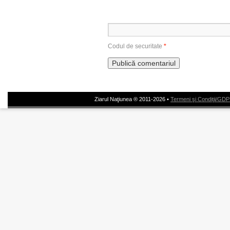
Codul de securitate
*
Ziarul Naţiunea ® 2011-2026 •
Termeni şi Condiţii/GD