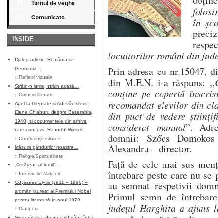
obţine
Turnul de veghe
folosi
Comunicate
în şco
preci
INSIDE
respe
locuitorilor români din jud
Dialog artistic, România și
Prin adresa cu nr.15047, d
Germania…
::
Reflexii vizuale
din M.E.N. i-a răspuns: ,,
Străin-n lume, străin acasă…
conţine pe copertă înscri
::
Colocvii literare
recomandat elevilor din cl
Apel la Dreptate și Adevăr Istoric:
Elena Chiaburu despre Basarabia,
din puct de vedere ştiinţifi
1940, și documentele din arhive
considerat manual
”. Adr
care contrazic Raportul Wiesel
domnii: Szőcs Domokos 
::
Confluenţe istorice
Alexandru – director.
Măsura gândurilor noastre…
::
Religie/Spiritualitate
Faţă de cele mai sus menţ
„Cetățean al lumii”…
întrebare peste care nu se
::
Interviurile Naţiunii
au semnat respetivii domni
Odysseas Elytis (1911 – 1996) –
aromân laureat al Premiului Nobel
Primul semn de întrebar
pentru literatură în anul 1979
judeţul Harghita a ajuns l
::
Diaspora
Singurătatea de pe caldarâm: între