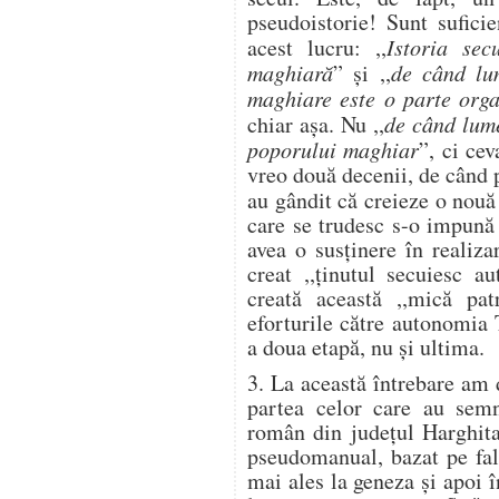
pseudoistorie! Sunt sufici
acest lucru: ,,
Istoria sec
maghiară
” şi ,,
de când lu
maghiare este o parte org
chiar aşa. Nu ,,
de când lum
poporului maghiar
”, ci ce
vreo două decenii, de când 
au gândit că creieze o nouă 
care se trudesc s-o impună î
avea o susţinere în realiz
creat ,,ţinutul secuiesc a
creată această ,,mică patr
eforturile către autonomia 
a doua etapă, nu şi ultima.
3. La această întrebare am 
partea celor care au semn
român din judeţul Harghita
pseudomanual, bazat pe fals
mai ales la geneza şi apoi 