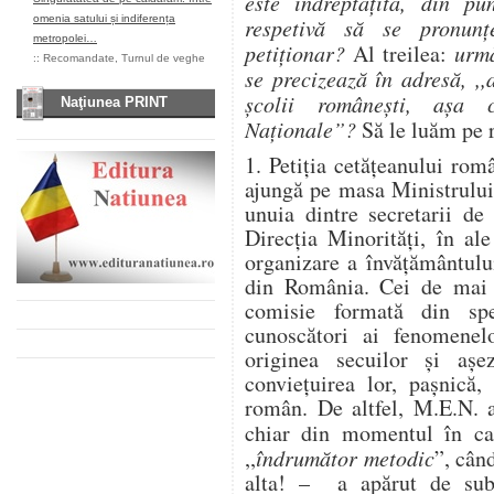
este îndreptăţită, din pun
omenia satului și indiferența
respetivă să se pronunţ
metropolei…
petiţionar?
Al treilea:
urmă
::
Recomandate
,
Turnul de veghe
se precizează în adresă, ,,
şcolii româneşti, aşa 
Naţiunea PRINT
Naţionale”?
Să le luăm pe 
1. Petiţia cetăţeanului rom
ajungă pe masa Ministrului
unuia dintre secretarii de
Direcţia Minorităţi, în ale
organizare a învăţământulu
din România. Cei de mai 
comisie formată din speci
cunoscători ai fenomenelo
originea secuilor şi aşe
convieţuirea lor, paşnică,
român. De altfel, M.E.N. a
chiar din momentul în car
,,
îndrumător metodic
”, când
alta! – a apărut de sub 