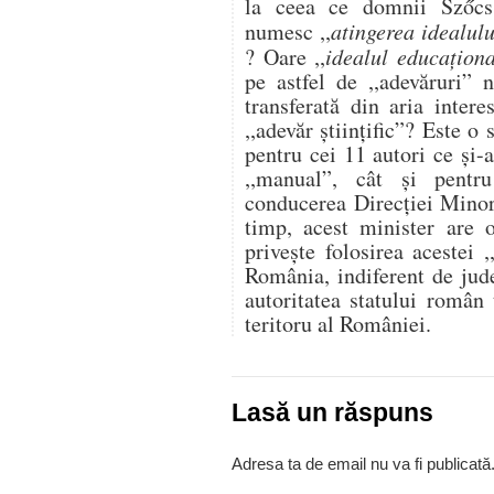
la ceea ce domnii Szőc
numesc ,,
atingerea idealulu
? Oare ,,
idealul educaţiona
pe astfel de ,,adevăruri” 
transferată din aria intere
,,adevăr ştiinţific”? Este o 
pentru cei 11 autori ce şi-
,,manual”, cât şi pentr
conducerea Direcţiei Minor
timp, acest minister are 
priveşte folosirea acestei ,
România, indiferent de jud
autoritatea statului român
teritoru al României.
Lasă un răspuns
Adresa ta de email nu va fi publicată