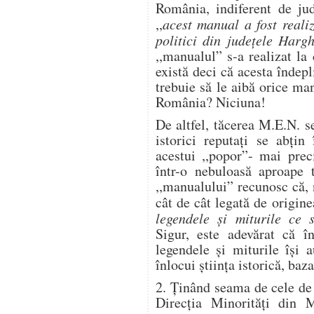
România, indiferent de jud
,,
acest manual a fost realiz
politici din judeţele Harg
,,manualul” s-a realizat l
există deci că acesta îndepli
trebuie să le aibă orice man
România? Niciuna!
De altfel, tăcerea M.E.N. s
istorici reputaţi se abţin
acestui ,,popor”- mai prec
într-o nebuloasă aproape t
,,manualului” recunosc că,
cât de cât legată de originea
legendele şi miturile ce
Sigur, este adevărat că în
legendele şi miturile îşi 
înlocui ştiinţa istorică, ba
2. Ţinând seama de cele de 
Direcţia Minorităţi din 