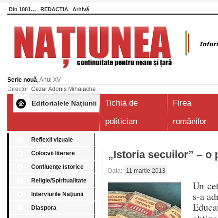
Din 1881…
REDACȚIA
Arhivă
Serie nouă
, Anul XV
Director:
Cezar Adonis Mihalache
Tichia de
Firea
Editorialele Națiunii
politician
românilor
Reflexii vizuale
„Istoria secuilor” – o
Colocvii literare
Confluenţe istorice
Data:
11 martie 2013
Religie/Spiritualitate
Un cet
s-a ad
Interviurile Naţiunii
Educaţ
Diaspora