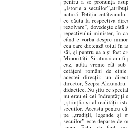
pentru a se pronunţa asup
,,Istorie a secuilor”,atribuţ
natură. Petiţia cetăţeanul
ce căuta la respectiva dire
rezolvare”, dovedeşte câtă s
repectivului minister, în c
când e vorba despre minori
cea care dictează totul în a
săi, şi pentru ea a şi fost c
Minorităţi. Şi-atunci am fi 
caz, atâta vreme cât sub
cetăţeni români de etnie
acestei direcţii: un dire
director, Szepsi Alexandru.
didactice. Nu ştiu ce special
nu erau ei cei îndreptăţiţi
,,ştiinţfic şi al realităţii i
secuilor. Aceasta pentru c
pe ,,tradiţii, legende şi
secuilor” este departe de or
secui. Este, de fapt, u