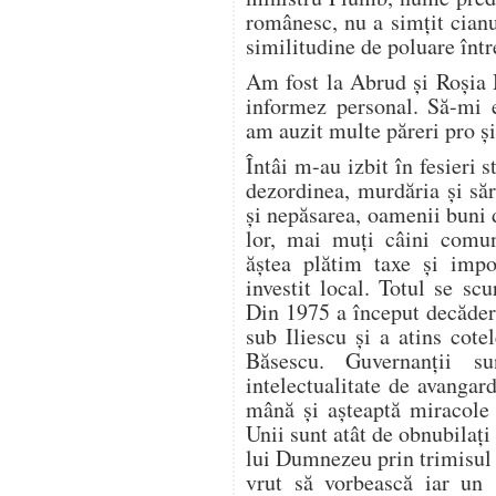
românesc, nu a simțit cianu
similitudine de poluare într
Am fost la Abrud şi Roşia
informez personal. Să-mi 
am auzit multe păreri pro şi
Întâi m-au izbit în fesieri 
dezordinea, murdăria şi sără
şi nepăsarea, oamenii buni d
lor, mai muţi câini comun
ăştea plătim taxe şi imp
investit local. Totul se scu
Din 1975 a început decăder
sub Iliescu şi a atins cote
Băsescu. Guvernanţii su
intelectualitate de avangard
mână şi aşteaptă miracole 
Unii sunt atât de obnubilaţi 
lui Dumnezeu prin trimisul 
vrut să vorbească iar un s