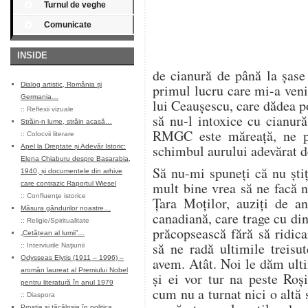
Turnul de veghe
Comunicate
INSIDE
de cianură de până la șase
Dialog artistic, România și
primul lucru care mi-a veni
Germania…
lui Ceauşescu, care dădea p
::
Reflexii vizuale
să nu-l intoxice cu cianur
Străin-n lume, străin acasă…
RMGC este măreaţă, ne p
::
Colocvii literare
schimbul aurului adevărat 
Apel la Dreptate și Adevăr Istoric:
Elena Chiaburu despre Basarabia,
Să nu-mi spuneţi că nu şti
1940, și documentele din arhive
mult bine vrea să ne facă 
care contrazic Raportul Wiesel
::
Confluenţe istorice
Ţara Moţilor, auziţi de an
Măsura gândurilor noastre…
canadiană, care trage cu din
::
Religie/Spiritualitate
prăcopsească fără să ridic
„Cetățean al lumii”…
să ne radă ultimile treisu
::
Interviurile Naţiunii
Odysseas Elytis (1911 – 1996) –
avem. Atât. Noi le dăm ult
aromân laureat al Premiului Nobel
şi ei vor tur na peste Ro
pentru literatură în anul 1979
cum nu a turnat nici o altă 
::
Diaspora
Prostia și tăcăloșia în politica