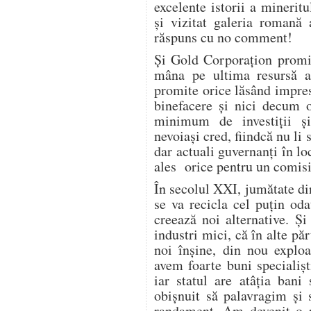
excelente istorii a mineri
şi vizitat galeria romană 
răspuns cu no comment!
Şi Gold Corporaţion promi
mâna pe ultima resursă a
promite orice lăsând impres
binefacere şi nici decum o
minimum de investiţii 
nevoiaşi cred, fiindcă nu li s
dar actuali guvernanţi în lo
ales orice pentru un comis
În secolul XXI, jumătate di
se va recicla cel puţin od
creează noi alternative. Şi 
industri mici, că în alte păr
noi înşine, din nou exploat
avem foarte buni specialiş
iar statul are atâţia bani
obişnuit să palavragim şi 
randament. Am devenit o n