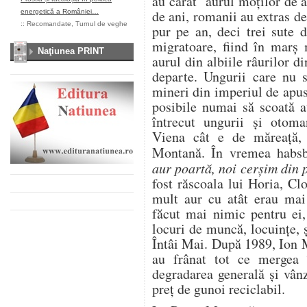
au cărat aurul moţilor de 
de ani, romanii au extras d
energetică a României…
::
Recomandate
,
Turnul de veghe
pur pe an, deci trei sute 
migratoare, fiind în marş
Naţiunea PRINT
aurul din albiile râurilor 
departe. Ungurii care nu s
mineri din imperiul de apus 
posibile numai să scoată a
întrecut ungurii şi otoman
Viena cât e de măreaţă, 
Montană. În vremea habsb
aur poartă, noi cerşim din 
fost răscoala lui Horia, Cl
mult aur cu atât erau mai 
făcut mai nimic pentru ei,
locuri de muncă, locuinţe, şc
Întâi Mai. După 1989, Ion M
au frânat tot ce mergea 
degradarea generală şi vânza
preţ de gunoi reciclabil.