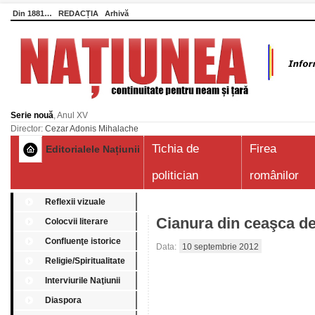
Din 1881…
REDACȚIA
Arhivă
Serie nouă
, Anul XV
Director:
Cezar Adonis Mihalache
Tichia de
Firea
Editorialele Națiunii
politician
românilor
Reflexii vizuale
Cianura din ceaşca de
Colocvii literare
Confluenţe istorice
Data:
10 septembrie 2012
Religie/Spiritualitate
Interviurile Naţiunii
Diaspora