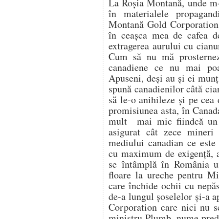
La Roşia Montană, unde m-a
în materialele propagan
Montană Gold Corporation,
în ceaşca mea de cafea de
extragerea aurului cu cian
Cum să nu mă prosternez 
canadiene ce nu mai poa
Apuseni, deşi au şi ei munţi
spună canadienilor câtă cia
să le-o anihileze şi pe cea 
promisiunea asta, în Canada
mult mai mic fiindcă un m
asigurat cât zece mineri
mediului canadian ce este f
cu maximum de exigenţă, a
se întâmplă în România un
floare la ureche pentru Mi
care închide ochii cu nepăs
de-a lungul şoselelor şi-a a
Corporation care nici nu 
ministru Plumb, nume prede