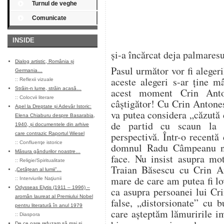
Turnul de veghe
Comunicate
INSIDE
și-a încărcat deja palmaresu
Dialog artistic, România și
Pasul următor vor fi aleger
Germania…
aceste alegeri s-ar ține mâ
::
Reflexii vizuale
Străin-n lume, străin acasă…
acest moment Crin Anto
::
Colocvii literare
câștigător! Cu Crin Antone
Apel la Dreptate și Adevăr Istoric:
va putea considera „căzută d
Elena Chiaburu despre Basarabia,
de partid cu scaun la c
1940, și documentele din arhive
perspectivă. Într-o recentă 
care contrazic Raportul Wiesel
::
Confluenţe istorice
domnul Radu Câmpeanu ne
Măsura gândurilor noastre…
face. Nu insist asupra mot
::
Religie/Spiritualitate
Traian Băsescu cu Crin An
„Cetățean al lumii”…
mare de care am putea fi lo
::
Interviurile Naţiunii
Odysseas Elytis (1911 – 1996) –
ca asupra persoanei lui Cr
aromân laureat al Premiului Nobel
false, „distorsionate” cu b
pentru literatură în anul 1979
care așteptăm lămuririle i
::
Diaspora
De ce oare refuzam să mai și