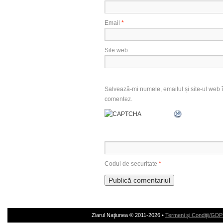
Email
*
Site web
Salvează-mi numele, emailul și site-ul web î
comentez.
Codul de securitate
*
Ziarul Naţiunea ® 2011-2026 •
Termeni şi Condiţii/GD