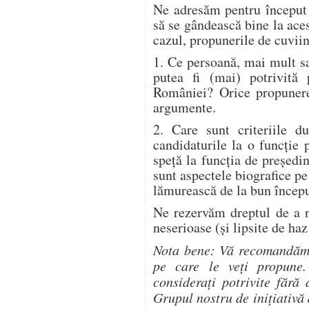
Ne adresăm pentru început c
să se gândească bine la aces
cazul, propunerile de cuviin
1. Ce persoană, mai mult sa
putea fi (mai) potrivită 
României? Orice propunere 
argumente.
2. Care sunt criteriile 
candidaturile la o funcție
speță la funcția de președi
sunt aspectele biografice pe
lămurească de la bun încep
Ne rezervăm dreptul de a n
neserioase (și lipsite de haz
Nota bene: Vă recomandăm 
pe care le veți propune.
considerați potrivite fără
Grupul nostru de inițiativă