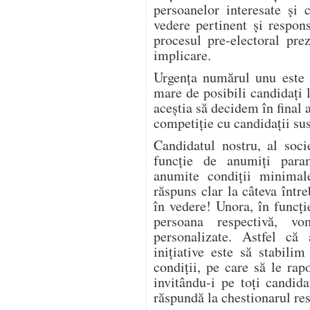
persoanelor interesate și
vedere pertinent și respon
procesul pre-electoral pre
implicare.
Urgența numărul unu este 
mare de posibili candidați 
aceștia să decidem în final 
competiție cu candidații sus
Candidatul nostru, al soci
funcție de anumiți param
anumite condiții minima
răspuns clar la câteva între
în vedere! Unora, în funcț
persoana respectivă, vo
personalizate. Astfel că 
inițiative este să stabili
condiții, pe care să le rap
invitându-i pe toți candida
răspundă la chestionarul res