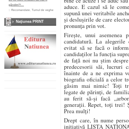
bine ce acuze i se aduc sau 
aduce. E cazul să le come
gândim?!…
::
Recomandate
,
Turnul de veghe
supună unei veritabile anche
și deslușirile de care electo
Naţiunea PRINT
pronunța prin vot.
Firește, unui asemenea p
candidatură. La alegerile
evitat să se facă o infor
candidaților la funcția sup
de față noi nu știm despre
predecesorii săi, lucruri
înainte de a ne exprima v
biografia oficială a celor t
găsim mai nimic! Toți tre
legate de părinți, de famili
au ferit să-și facă „arb
generații. Repet, toți trei!
Prea mulți!
Drept care, în nume person
inițiativă LISTA NAȚIONA