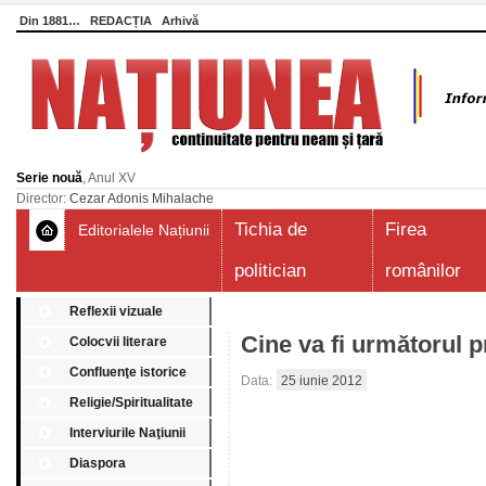
Din 1881…
REDACȚIA
Arhivă
Serie nouă
, Anul XV
Director:
Cezar Adonis Mihalache
Tichia de
Firea
Editorialele Națiunii
politician
românilor
Reflexii vizuale
Cine va fi următorul 
Colocvii literare
Confluenţe istorice
Data:
25 iunie 2012
Religie/Spiritualitate
Interviurile Naţiunii
Diaspora