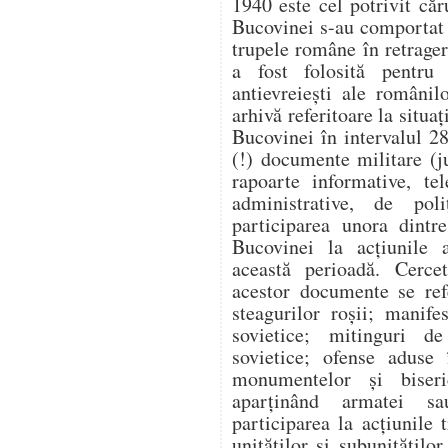
1940 este cel potrivit căr
Bucovinei s-au comportat v
trupele române în retragere
a fost folosită pentru a
antievreiești ale românil
arhivă referitoare la situaț
Bucovinei în intervalul 2
(!) documente militare (j
rapoarte informative, te
administrative, de poli
participarea unora dintr
Bucovinei la acțiunile a
această perioadă. Cercet
acestor documente se ref
steagurilor roșii; manife
sovietice; mitinguri d
sovietice; ofense aduse 
monumentelor și biseri
aparținând armatei sau
participarea la acțiunile
unităților și subunitățilo