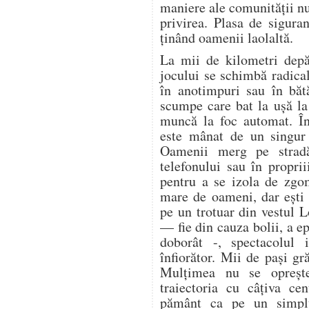
maniere ale comunității n
privirea. Plasa de sigura
ținând oamenii laolaltă.
La mii de kilometri depă
jocului se schimbă radica
în anotimpuri sau în bătă
scumpe care bat la ușă la 
muncă la foc automat. În
este mânat de un singur 
Oamenii merg pe stradă
telefonului sau în proprii
pentru a se izola de zgo
mare de oameni, dar ești 
pe un trotuar din vestul 
— fie din cauza bolii, a ep
doborât -, spectacolul i
înfiorător. Mii de pași gr
Mulțimea nu se oprește.
traiectoria cu câțiva ce
pământ ca pe un simplu