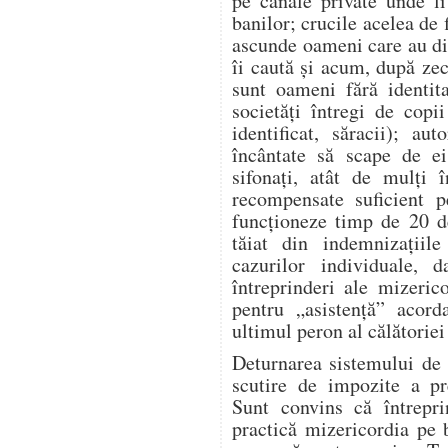
pe canale private unde l
banilor; crucile acelea de 
ascunde oameni care au dis
îi caută și acum, după zeci
sunt oameni fără identita
societăți întregi de copi
identificat, săracii); aut
încântate să scape de ei
sifonați, atât de mulți î
recompensate suficient p
funcționeze timp de 20 d
tăiat din indemnizațiile
cazurilor individuale, 
întreprinderi ale mizeric
pentru „asistență” acor
ultimul peron al călătoriei 
Deturnarea sistemului de 
scutire de impozite a pre
Sunt convins că întrepr
practică mizericordia pe 