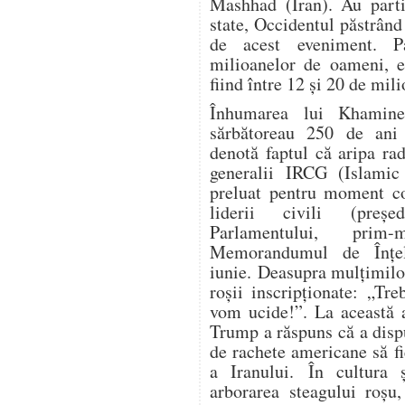
Mashhad (Iran). Au parti
state, Occidentul păstrând
de acest eveniment. P
milioanelor de oameni, es
fiind între 12 și 20 de mil
Înhumarea lui Khamine
sărbătoreau 250 de ani 
denotă faptul că aripa ra
generalii IRCG (Islamic
preluat pentru moment co
liderii civili (președ
Parlamentului, prim-
Memorandumul de Înțe
iunie. Deasupra mulțimilo
roșii inscripționate: „Tr
vom ucide!”. La această a
Trump a răspuns că a dispu
de rachete americane să fi
a Iranului. În cultura ș
arborarea steagului roșu