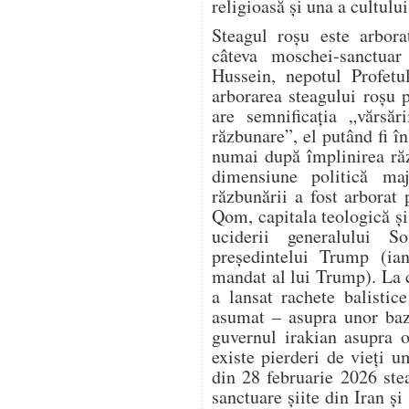
religioasă și una a cultului
Steagul roșu este arbora
câteva moschei-sanctuar 
Hussein, nepotul Profet
arborarea steagului roșu 
are semnificația „vărsăr
răzbunare”, el putând fi în
numai după împlinirea răz
dimensiune politică ma
răzbunării a fost arbora
Qom, capitala teologică și 
uciderii generalului S
președintelui Trump (ia
mandat al lui Trump). La 
a lansat rachete balistic
asumat – asupra unor baz
guvernul irakian asupra o
existe pierderi de vieți 
din 28 februarie 2026 ste
sanctuare șiite din Iran și