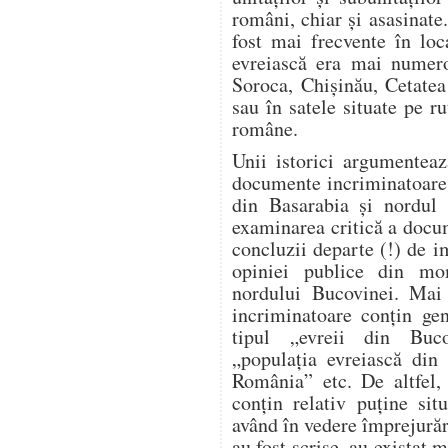
români, chiar și asasinate
fost mai frecvente în loc
evreiască era mai numero
Soroca, Chișinău, Cetatea
sau în satele situate pe ru
române.
Unii istorici argumente
documente incriminatoare re
din Basarabia și nordul 
examinarea critică a docu
concluzii departe (!) de i
opiniei publice din mo
nordului Bucovinei. Mai 
incriminatoare conțin gen
tipul „evreii din Buco
„populația evreiască din 
România” etc. De altfel, 
conțin relativ puține sit
având în vedere împrejură
au fost scrise, au existat m