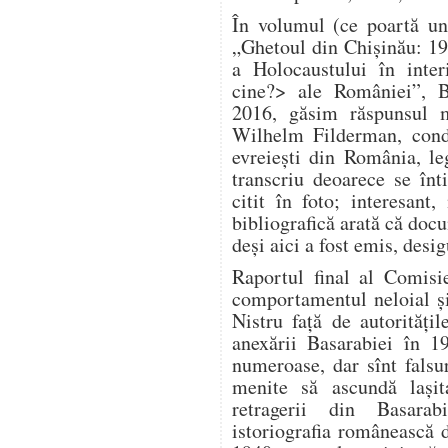
În volumul (ce poartă un
„Ghetoul din Chișinău: 1
a Holocaustului în inter
cine?> ale României”, B
2016, găsim răspunsul m
Wilhelm Filderman, condu
evreiești din România, le
transcriu deoarece se înt
citit în foto; interesan
bibliografică arată că doc
deși aici a fost emis, desig
Raportul final al Comisi
comportamentul neloial și 
Nistru față de autorităț
anexării Basarabiei în 1
numeroase, dar sînt falsuri
menite să ascundă lași
retragerii din Basara
istoriografia românească 