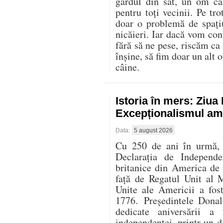
gardul din sat, un om că
pentru toți vecinii. Pe t
doar o problemă de spați
nicăieri. Iar dacă vom con
fără să ne pese, riscăm ca
înșine, să fim doar un alt o
câine.
Istoria în mers: Ziu
Excepționalismul ame
Data:
5 august 2026
Cu 250 de ani în urmă, l
Declarația de Independe
britanice din America de
față de Regatul Unit al 
Unite ale Americii a fos
1776. Președintele Donal
dedicate aniversării 
independenței, printr-un di