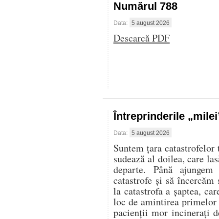
Numărul 788
Data:
5 august 2026
Descarcă PDF
Întreprinderile „mile
Data:
5 august 2026
Suntem țara catastrofelor 
sudează al doilea, care las
departe. Până ajungem 
catastrofe și să încercăm 
la catastrofa a șaptea, ca
loc de amintirea primelor
pacienții mor incinerați d