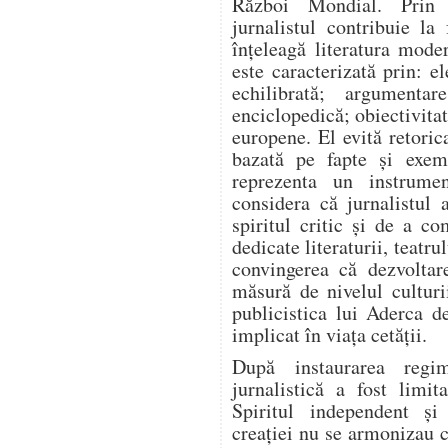
Război Mondial. Prin a
jurnalistul contribuie l
înțeleagă literatura mode
este caracterizată prin: el
echilibrată; argumentar
enciclopedică; obiectivitat
europene. El evită retoric
bazată pe fapte și exem
reprezenta un instrume
considera că jurnalistul 
spiritul critic și de a co
dedicate literaturii, teatrul
convingerea că dezvoltar
măsură de nivelul culturi
publicistica lui Aderca d
implicat în viața cetății.
După instaurarea regim
jurnalistică a fost limit
Spiritul independent și
creației nu se armonizau c