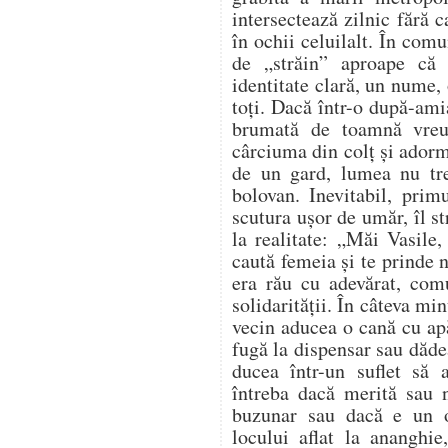
intersectează zilnic fără 
în ochii celuilalt. În comu
de „străin” aproape că
identitate clară, un nume, 
toți. Dacă într-o după-ami
brumată de toamnă vreu
cârciuma din colț și adorm
de un gard, lumea nu tr
bolovan. Inevitabil, prim
scutura ușor de umăr, îl s
la realitate: „Măi Vasile,
caută femeia și te prinde
era rău cu adevărat, com
solidarității. În câteva mi
vecin aducea o cană cu apă
fugă la dispensar sau dădea
ducea într-un suflet să
întreba dacă merită sau n
buzunar sau dacă e un 
locului aflat la ananghie