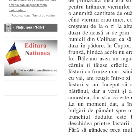
pentru hrănirea viermilor
omenia satului și indiferența
metropolei…
o anumită cantitate de ou
::
Recomandate
,
Turnul de veghe
când viermii erau mici, co
creșteau de la o zi la al
Naţiunea PRINT
duzii de acasă și de prin
bunicii din Colibași ca s
duzi în pădure, la Cuptor
frunză, fiindcă acolo nu er
lui Băleanu avea un iag
căruia îi tăiase crăcile.
lăstari cu frunze mari, săn
cu vai, am reușit într-o z
lăstari și am început să
bătrânul, dar a venit și
cunoștea, dar știa că este u
La un moment dat, a înc
bulgări de pământ spre 
trunchiul dudului este
deschidea printre lăstarii
Fără să gândesc prea mul