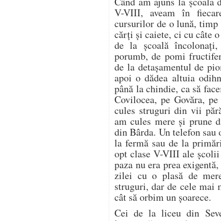
Când am ajuns la școala d
V-VIII, aveam în fieca
cursurilor de o lună, timp
cărți și caiete, ci cu câte
de la școală încolonați,
porumb, de pomi fructifer
de la detașamentul de pion
apoi o dădea altuia odih
până la chindie, ca să f
Covilocea, pe Govăra, pe
cules struguri din vii pă
am cules mere și prune di
din Bârda. Un telefon sau 
la fermă sau de la primări
opt clase V-VIII ale școli
paza nu era prea exigentă, 
zilei cu o plasă de mer
struguri, dar de cele mai
cât să orbim un șoarece.
Cei de la liceu din Seve