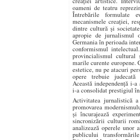
creației artistice. Intervi
oameni de teatru reprezi
Întrebările formulate e
mecanismele creației, resp
dintre cultură și societa
apropie de jurnalismul o
Germania în perioada inter
conformismul intelectual
provincialismul cultural 
marile curente europene. 
estetice, nu pe atacuri per
opere trebuie judecată e
Această independență i-a 
i-a consolidat prestigiul î
Activitatea jurnalistică 
promovarea modernismului.
și încurajează experiment
sincronizării culturii ro
analizează operele unor a
publicului transformări