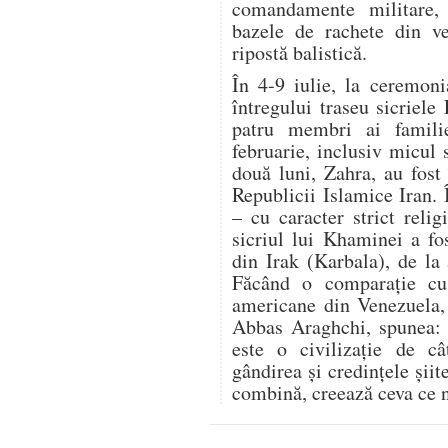
comandamente militare,
bazele de rachete din ve
ripostă balistică.
În 4-9 iulie, la ceremon
întregului traseu sicriele
patru membri ai famili
februarie, inclusiv micul 
două luni, Zahra, au fost 
Republicii Islamice Iran.
– cu caracter strict relig
sicriul lui Khaminei a fo
din Irak (Karbala), de la
Făcând o comparație cu r
americane din Venezuela, 
Abbas Araghchi, spunea: „
este o civilizație de c
gândirea și credințele șii
combină, creează ceva ce n