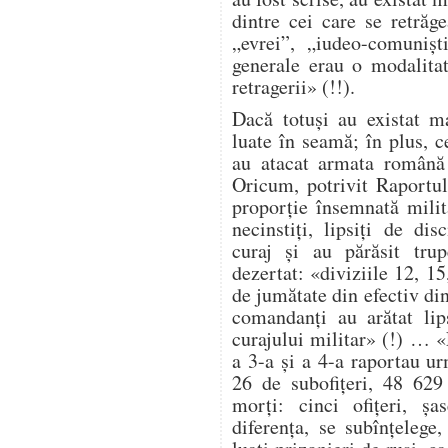
dintre cei care se retrăg
„evrei”, „iudeo-comuniș
generale erau o modalita
retragerii» (!!).
Dacă totuși au existat ma
luate în seamă; în plus, ce
au atacat armata română 
Oricum, potrivit Raportul
proporție însemnată milit
necinstiți, lipsiți de dis
curaj și au părăsit trup
dezertat: «diviziile 12, 1
de jumătate din efectiv di
comandanți au arătat lip
curajului militar» (!) … 
a 3-a și a 4-a raportau ur
26 de subofițeri, 48 629
morți: cinci ofițeri, șa
diferența, se subînțelege