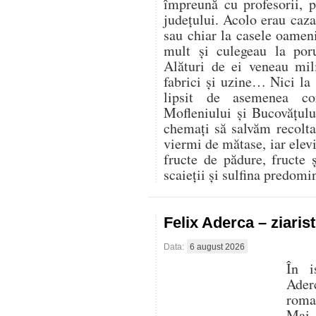
împreună cu profesorii, 
județului. Acolo erau cazaț
sau chiar la casele oamen
mult și culegeau la por
Alături de ei veneau mili
fabrici și uzine… Nici la
lipsit de asemenea co
Mofleniului și Bucovățul
chemați să salvăm recolt
viermi de mătase, iar elevi
fructe de pădure, fructe 
scaieții și sulfina predom
Felix Aderca – ziaris
Data:
6 august 2026
În i
Aderc
roman
Mai 