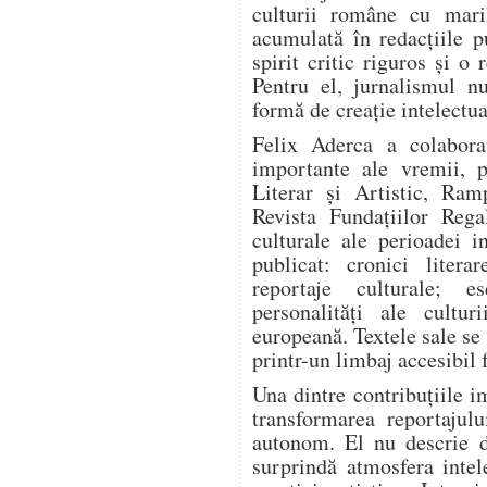
culturii române cu mari
acumulată în redacțiile pu
spirit critic riguros și o
Pentru el, jurnalismul n
formă de creație intelectua
Felix Aderca a colabora
importante ale vremii, p
Literar și Artistic, Ram
Revista Fundațiilor Rega
culturale ale perioadei i
publicat: cronici literar
reportaje culturale; es
personalități ale cultur
europeană. Textele sale se
printr-un limbaj accesibil 
Una dintre contribuțiile i
transformarea reportajulu
autonom. El nu descrie d
surprindă atmosfera intel