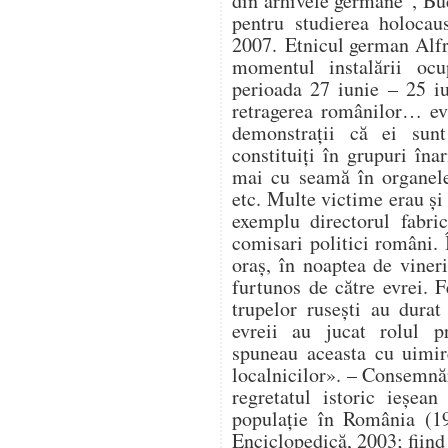
din arhivele germane”, Buc
pentru studierea holocau
2007. Etnicul german Alfr
momentul instalării ocup
perioada 27 iunie – 25 i
retragerea românilor… ev
demonstrații că ei sunt
constituiți în grupuri în
mai cu seamă în organele 
etc. Multe victime erau și 
exemplu directorul fabri
comisari politici români. 
oraș, în noaptea de vineri
furtunos de către evrei. F
trupelor rusești au durat 
evreii au jucat rolul pr
spuneau aceasta cu uimir
localnicilor». – Consemnă
regretatul istoric ieșe
populație în România (19
Enciclopedică, 2003; fiind