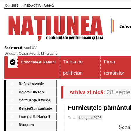
Din 1881…
REDACȚIA
Arhivă
Serie nouă
, Anul XV
Director:
Cezar Adonis Mihalache
Tichia de
Firea
Editorialele Națiunii
politician
românilor
Reflexii vizuale
28 septe
Arhiva zilnică:
Colocvii literare
Confluenţe istorice
Furnicuțele pământu
Religie/Spiritualitate
Interviurile Naţiunii
Data:
6 august 2026
Diaspora
Școa