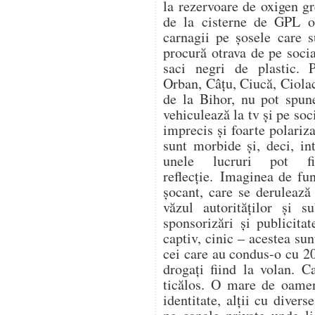
la rezervoare de oxigen gr
de la cisterne de GPL op
carnagii pe șosele care s
procură otrava de pe soc
saci negri de plastic. 
Orban, Câțu, Ciucă, Ciol
de la Bihor, nu pot spune
vehiculează la tv și pe soc
imprecis și foarte polariza
sunt morbide și, deci, in
unele lucruri pot f
reflecție. Imaginea de fu
șocant, care se derulează
văzul autorităților și s
sponsorizări și publicitat
captiv, cinic – acestea su
cei care au condus-o cu 20
drogați fiind la volan. C
ticălos. O mare de oamen
identitate, alții cu divers