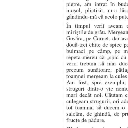
pietre, am intrat în bud
moșul, plictisit, m-a lăs
gândindu-mă că acolo pute
În timpul verii aveam 
miriștile de grâu. Mergea
Govăra, pe Cornet, dar a
două-trei chite de spice p
buimaci pe câmp, pe mir
repeta mereu că „spic cu 
verii trebuia să mai duc
precum sunătoare, pătl
toamnei mergeam la cules d
Am fost, spre exemplu,
struguri dintr-o vie nem
mari decât noi. Căutam cu
culegeam strugurii, ori a
tot toamna, să ducem o o
salcâm, de ghindă, de pr
fructe de pădure.