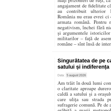
luați prizonieri de ruși, c
angajament de fidelitate că
au contribuit ulterior
România nu erau evrei ci d
armata română. Pentru n
negativism, închei fără ni
și argumentele istoricilor 
militarilor – față de ase
române – sînt însă de inter
Singurătatea de pe c
satului și indiferenț
Data:
5 august 2026
Am trăit în două lumi compl
o claritate aproape durer
caldă a satului și a oraș
care ulița sau strada p
sufragerie comună. Pe de al
grăbită a marii metropo