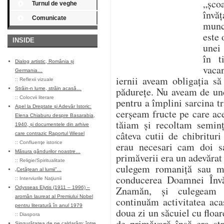
„șco
Turnul de veghe
învăț
Comunicate
munce
este 
INSIDE
unei 
în t
Dialog artistic, România și
vaca
Germania…
iernii aveam obligația s
::
Reflexii vizuale
pădurețe. Nu aveam de un
Străin-n lume, străin acasă…
::
Colocvii literare
pentru a împlini sarcina tr
Apel la Dreptate și Adevăr Istoric:
cerșeam fructe pe care ace
Elena Chiaburu despre Basarabia,
tăiam și recoltam seminț
1940, și documentele din arhive
câteva cutii de chibritur
care contrazic Raportul Wiesel
::
Confluenţe istorice
erau necesari cam doi s
Măsura gândurilor noastre…
primăverii era un adevărat
::
Religie/Spiritualitate
culegem romaniță sau m
„Cetățean al lumii”…
conducerea Doamnei Învă
::
Interviurile Naţiunii
Znamăn, și culegeam 
Odysseas Elytis (1911 – 1996) –
aromân laureat al Premiului Nobel
continuăm activitatea aca
pentru literatură în anul 1979
doua zi un săcuiel cu flo
::
Diaspora
de primăvară însă era st
Singurătatea de pe caldarâm: între