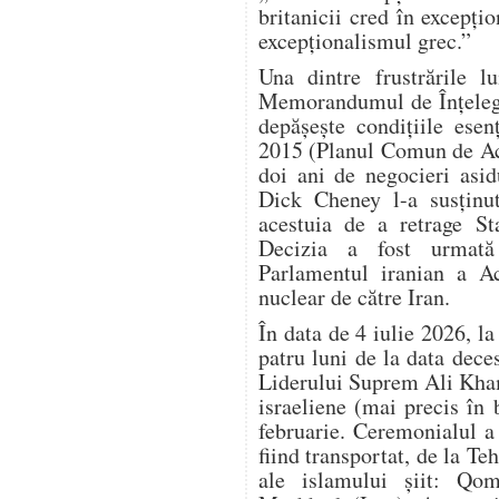
britanicii cred în excepțio
excepționalismul grec.”
Una dintre frustrările 
Memorandumul de Înțelege
depășește condițiile esen
2015 (Planul Comun de Ac
doi ani de negocieri asi
Dick Cheney l-a susținu
acestuia de a retrage S
Decizia a fost urmată
Parlamentul iranian a Ac
nuclear de către Iran.
În data de 4 iulie 2026, l
patru luni de la data dec
Liderului Suprem Ali Kham
israeliene (mai precis în
februarie. Ceremonialul a d
fiind transportat, de la Teh
ale islamului șiit: Qom