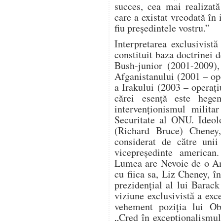
succes, cea mai realizat
care a existat vreodată în 
fiu președintele vostru.”
Interpretarea exclusivist
constituit baza doctrinei d
Bush-junior (2001-2009),
Afganistanului (2001 – o
a Irakului (2003 – operaț
cărei esență este hege
intervenționismul milita
Securitate al ONU. Ideol
(Richard Bruce) Cheney, 
considerat de către unii
vicepreședinte american
Lumea are Nevoie de o Am
cu fiica sa, Liz Cheney, î
prezidențial al lui Bara
viziune exclusivistă a ex
vehement poziția lui Ob
„Cred în excepționalismu