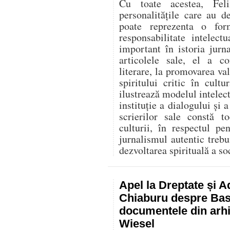
Cu toate acestea, Fel
personalitățile care au d
poate reprezenta o for
responsabilitate intelec
important în istoria jurn
articolele sale, el a co
literare, la promovarea va
spiritului critic în cult
ilustrează modelul intelect
instituție a dialogului și a
scrierilor sale constă t
culturii, în respectul p
jurnalismul autentic trebu
dezvoltarea spirituală a soc
Apel la Dreptate și A
Chiaburu despre Basa
documentele din arhi
Wiesel