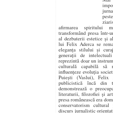
impo
jurna
pest
ziari
afirmarea spiritului 
transformând presa într-un
al dezbaterii estetice și a
lui Felix Aderca se rema
eleganța stilului și cura
generații de intelectua
reprezintă doar un instrume
culturală capabilă să
influențeze evoluția socie
Puiești (Vaslui), Felix 
publicistică încă din t
demonstrează o preocupa
literaturii, filozofiei și 
presa românească era domi
conservatorism cultural
discurs jurnalistic orienta