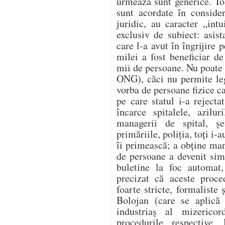
urmează sunt generice. Toa
sunt acordate în conside
juridic, au caracter „int
exclusiv de subiect: asist
care l-a avut în îngrijire 
milei a fost beneficiar de
mii de persoane. Nu poate 
ONG), căci nu permite legi
vorba de persoane fizice ca
pe care statul i-a reject
încarce spitalele, azilur
managerii de spital, șe
primăriile, poliția, toți i-
îi primească; a obține man
de persoane a devenit sim
buletine la foc automat,
precizat că aceste proce
foarte stricte, formaliste 
Bolojan (care se aplică 
industriaș al mizerico
procedurile respective