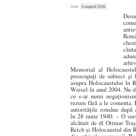
Data:
6 august 2026
Deo
com
antie
Român
ches
căut
aduna
arhi
Memorial al Holocaustulu
preocupați de subiect și 
asupra Holocaustului în 
Wiesel în anul 2004. Nu d
ce s-ar numi negaționism 
rezum fără a le comenta. 
autoritățile române după 
în 28 iunie 1940: – O su
alcătuit de dl Ottmar Traș
Reich și Holocaustul din