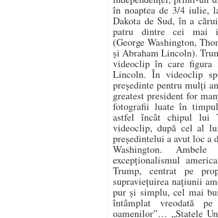
în noaptea de 3/4 iulie,
Dakota de Sud, în a cărui
patru dintre cei mai i
(George Washington, Thom
și Abraham Lincoln). Trum
videoclip în care figura
Lincoln. În videoclip s
președinte pentru mulți an
greatest president for ma
fotografii luate în timpu
astfel încât chipul lui
videoclip, după cel al lu
președintelui a avut loc a
Washington. Ambele 
excepționalismul america
Trump, centrat pe propr
supraviețuirea națiunii a
pur și simplu, cel mai bu
întâmplat vreodată pe
oamenilor”… „Statele Uni