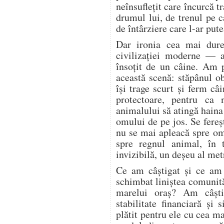
neînsuflețit care încurcă tr
drumul lui, de trenul pe c
de întârziere care l-ar pute
Dar ironia cea mai dure
civilizației moderne — a
însoțit de un câine. Am 
această scenă: stăpânul o
își trage scurt și ferm câi
protectoare, pentru ca 
animalului să atingă haina
omului de pe jos. Se fere
nu se mai apleacă spre o
spre regnul animal, în 
invizibilă, un deșeu al met
Ce am câștigat și ce am
schimbat liniștea comunită
marelui oraș? Am câșt
stabilitate financiară și
plătit pentru ele cu cea