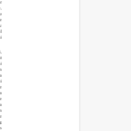
r
,
u
e
c
l
și
,
t
i
n
a
i
e
a
e
a
n
e
g
s