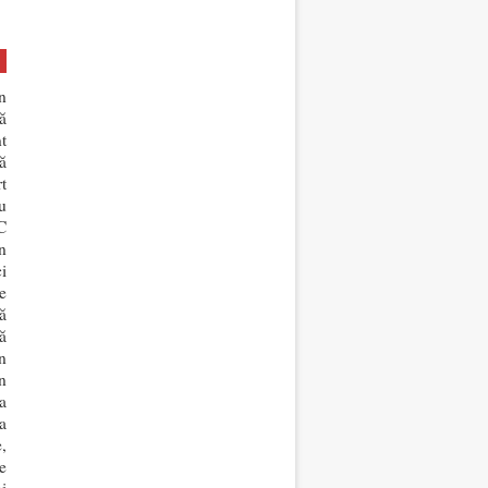
n
ă
t
ă
t
u
C
n
i
e
ă
ă
n
n
a
a
,
e