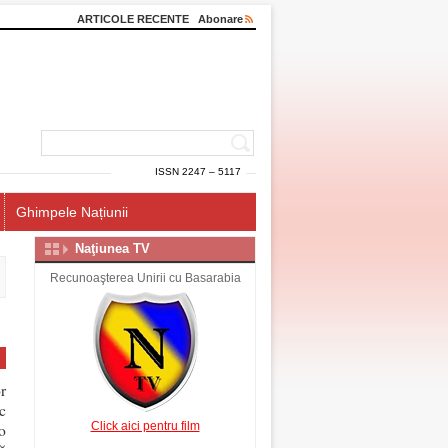
ARTICOLE RECENTE
Abonare
ISSN 2247 – 5117
Ghimpele Națiunii
Naţiunea TV
Recunoaşterea Unirii cu Basarabia
r
c
Click aici pentru film
o