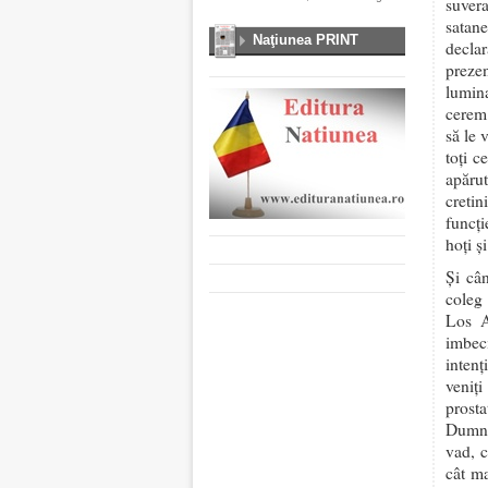
suver
satan
Naţiunea PRINT
declar
prezen
lumina
cerem 
să le 
toți c
apărut
cretini
funcți
hoți și
Și câ
coleg 
Los A
imbec
inten
veniți
prost
Dumne
vad, c
cât ma