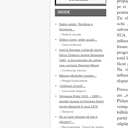
propag
pe ei 
pentru
INSIDE
Zic s
ochi 
Dialog artistic, România și
subver
Germania…
SUA. 
::
Reflexii vizuale
influe
Străin-n lume, străin acasă…
::
Colocvii literare
finan
Apel la Dreptate și Adevăr Istoric:
progra
Elena Chiaburu despre Basarabia,
totul 
1940, și documentele din arhive
făcut
care contrazic Raportul Wiesel
Nu ră
::
Confluenţe istorice
influe
Măsura gândurilor noastre…
răspun
::
Religie/Spiritualitate
„Cetățean al lumii”…
Prives
::
Interviurile Naţiunii
are „
Odysseas Elytis (1911 – 1996) –
Pîsla
aromân laureat al Premiului Nobel
voinț
pentru literatură în anul 1979
bâlbâi
::
Diaspora
parti
De ce oare refuzam să mai și
gândim?!…
stăpâ
::
Recomandate
,
Turnul de veghe