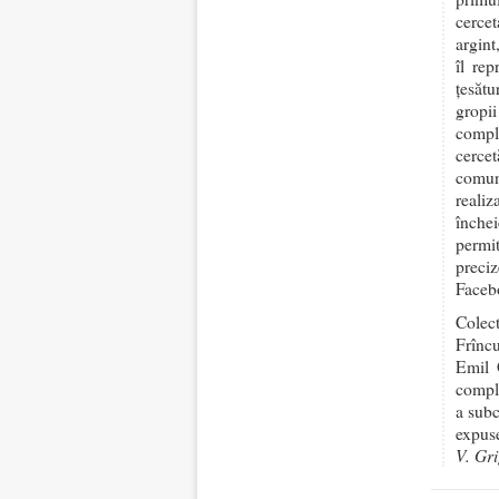
cercet
argint
îl rep
țesătu
gropi
compl
cercet
comun
realiz
închei
permi
preci
Facebo
Colect
Frîncu
Emil G
comple
a subc
expuse
V. Gr