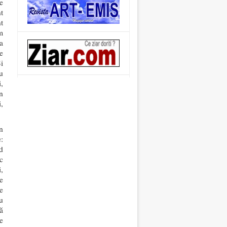
e
t
t
m
a
e
i
u
,
în
i,
n
:
d
c
,
e
e
u
ă
e