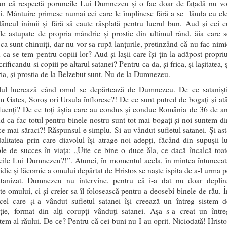
pun că respectă poruncile Lui Dumnezeu și o fac doar de fațadă nu vo
. Mântuire primesc numai cei care le împlinesc fără a se lăuda cu ele
âncul inimii și fără să caute răsplată pentru lucrul bun. Aud și cei c
le astupate de propria mândrie și prostie din ultimul rând, ăia care s
ca sunt chinuiți, dar nu vor sa rupă lanțurile, pretinzând că nu fac nimi
 ca se tem pentru copiii lor? Aud și lașii care își țin la adăpost propriu
crificandu-si copiii pe altarul satanei? Pentru ca da, și frica, și lașitatea, 
a, și prostia de la Belzebut sunt. Nu de la Dumnezeu.
lul lucrează când omul se depărtează de Dumnezeu. De ce sataniști
 Gates, Soroș ori Ursula înfloresc?! De ce sunt putred de bogați și atâ
luenți? De ce toți ăștia care au condus și conduc România de 36 de an
d ca fac totul pentru binele nostru sunt tot mai bogați și noi suntem di
ce mai săraci?! Răspunsul e simplu. Si-au vândut sufletul satanei. Și ast
litatea prin care diavolul își atrage noi adepți, făcând din supușii lu
le de succes în viața: „Uite ce bine o duce ăla, ce dacă încalcă toat
cile Lui Dumnezeu?!”. Atunci, în momentul acela, în mintea întunecat
idie și lăcomie a omului depărtat de Hristos se naște ispita de a-l urma p
atanizat. Dumnezeu nu intervine, pentru că i-a dat nu doar deplin
ate omului, ci și creier sa îl folosească pentru a deosebi binele de rău. Î
 cel care și-a vândut sufletul satanei își creează un întreg sistem d
cție, format din alți corupți vânduți satanei. Așa s-a creat un între
tem al răului. De ce? Pentru că cei buni nu I-au oprit. Niciodată! Hristo