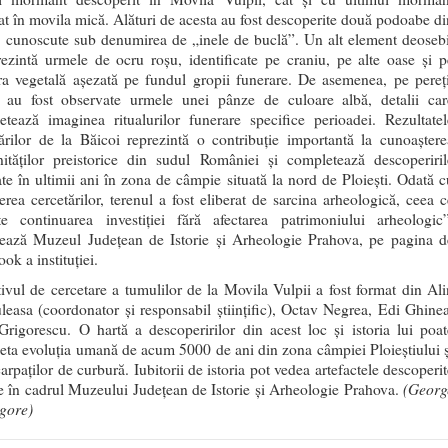
at în movila mică. Alături de acesta au fost descoperite două podoabe di
, cunoscute sub denumirea de „inele de buclă”. Un alt element deosebi
rezintă urmele de ocru roșu, identificate pe craniu, pe alte oase și p
ra vegetală așezată pe fundul gropii funerare. De asemenea, pe pereți
i au fost observate urmele unei pânze de culoare albă, detalii car
etează imaginea ritualurilor funerare specifice perioadei. Rezultatel
ărilor de la Băicoi reprezintă o contribuție importantă la cunoaștere
ităților preistorice din sudul României și completează descoperiril
ate în ultimii ani în zona de câmpie situată la nord de Ploiești. Odată c
erea cercetărilor, terenul a fost eliberat de sarcina arheologică, ceea c
te continuarea investiției fără afectarea patrimoniului arheologic”
zează Muzeul Județean de Istorie și Arheologie Prahova, pe pagina d
ok a instituției.
ivul de cercetare a tumulilor de la Movila Vulpii a fost format din Ali
leasa (coordonator și responsabil științific), Octav Negrea, Edi Ghinea
rigorescu. O hartă a descoperirilor din acest loc și istoria lui poat
ta evoluția umană de acum 5000 de ani din zona câmpiei Ploieștiului ș
arpaților de curbură. Iubitorii de istoria pot vedea artefactele descoperit
(Georg
 în cadrul Muzeului Județean de Istorie și Arheologie Prahova.
igore)