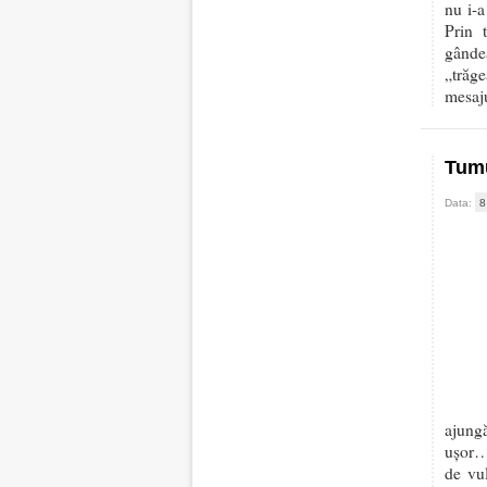
nu i-a
Prin 
gândea
„trăg
mesaju
Tumu
Data:
8
ajung
ușor… 
de vu