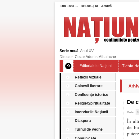
Din 1881…
REDACȚIA
Arhivă
Serie nouă
, Anul XV
Director:
Cezar Adonis Mihalache
Tichia de
Editorialele Națiunii
Reflexii vizuale
Arhiv
Colocvii literare
Confluenţe istorice
De c
Religie/Spiritualitate
Interviurile Naţiunii
Data:
8
În ul
Diaspora
de bu
Turnul de veghe
puter
Comunicate