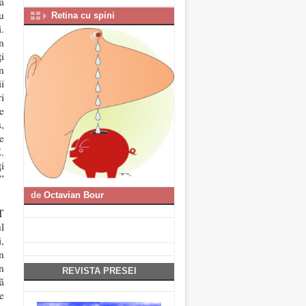
ă
u
Retina cu spini
.
n
i
n
i
i
e
,
e
.
i
”
de
Octavian Bour
T
l
,
n
n
REVISTA PRESEI
ă
e