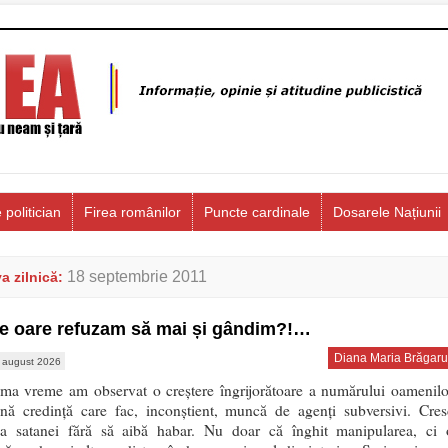
 politician
Firea românilor
Puncte cardinale
Dosarele Națiunii
18 septembrie 2011
a zilnică:
e oare refuzam să mai și gândim?!…
Diana Maria Brăgaru
 august 2026
tima vreme am observat o creștere îngrijorătoare a numărului oamenilo
nă credință care fac, inconștient, muncă de agenți subversivi. Cres
ea satanei fără să aibă habar. Nu doar că înghit manipularea, ci 