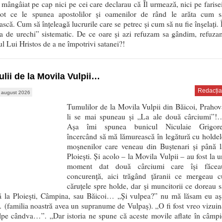
 mângâiat pe cap nici pe cei care declarau că Îl urmează, nici pe farisei
tot ce le spunea apostolilor și oamenilor de rând le arăta cum s
scă. Cum să înțeleagă lucrurile care se petrec și cum să nu fie înșelați. Î
ea de urechi” sistematic. De ce oare și azi refuzam sa gândim, refuza
l Lui Hristos de a ne împotrivi satanei?!
lii de la Movila Vulpii…
Redacția
 august 2026
Tumulilor de la Movila Vulpii din Băicoi, Prahov
li se mai spuneau și „La ale două cârciumi”!
Așa îmi spunea bunicul Niculaie Grigore
încercând să mă lămurească în legătură cu holdel
moșnenilor care veneau din Buștenari și până l
Ploiești. Și acolo – la Movila Vulpii – au fost la u
moment dat două cârciumi care își făcea
concurență, aici trăgând țăranii ce mergeau c
căruțele spre holde, dar și muncitorii ce doreau s
ă la Ploiești, Câmpina, sau Băicoi… „Și vulpea?” nu mă lăsam eu aș
(familia noastră avea un supranume de Vulpaș). „O fi fost vreo vizuin
lpe cândva…”. „Dar istoria ne spune că aceste movile aflate în câmpi