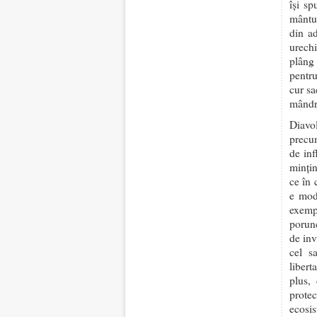
își s
mântui
din ad
urechi
plâng 
pentru
cur sa
mândri
Diavo
precum
de inf
mințin
ce în 
e moda
exemp
porun
de inv
cel s
libert
plus,
prote
ecosis