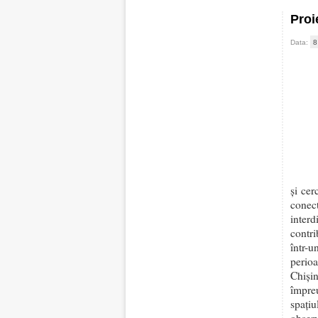
Proi
Data:
8
și cer
cone
interd
contri
într-
perioa
Chiși
împre
spați