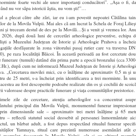
morminte foarte vechi ale unor importanți conducători”. „Așa o fi, da
ând nu vor săpa istoricii ăștia, nu vom ști!”…
l a plecat către alte zări, iar eu i-am povestit nepoatei Cătălina tain
lor de la Movila Vulpii. Mai ales că am lucrat la Schela de Foraj Lilieșt
ni și treceam destul de des pe la Movilă…Și a venit și vremea lor. Anu
a 2026, după două luni de cercetări arheologice preventive, echipa d
aliști a Muzeului Județean de Istorie și Arheologie Prahova a încheia
igațiile desfășurate în zona viitorului pasaj rutier care va traversa DN
), pe raza localității Băicoi. În această perioadă au fost cercetate dou
 funerare (tumuli) datând din prima parte a epocii bronzului (cca 3300
.Hr.), după cum ne informează Muzeul Județean de Istorie și Arheologi
va. „Cercetarea movilei mici, cu o înălțime de aproximativ 0,5 m și u
ru de 25 metri, s-a încheiat prin identificarea a trei morminte. În unu
 acestea au fost descoperite podoabe realizate din os și cochilii de scoică
ii valoroase despre practicile funerare și viața comunităților preistorice.
timele zile de cercetare, atenția arheologilor s-a concentrat asupr
ntului principal din Movila Vulpii, monumentul funerar impresionan
 prin dimensiunile sale – aproximativ trei metri înălțime și 65 metr
ru – reflectă statutul social deosebit al persoanei înmormântate aici
tul, un bărbat adult, a fost depus respectând ritualul funerar specifi
ităților Yamnaya, ritual care prezintă numeroase asemănări atât c
l mormânt descoperit în Movila Vulpii, cât și cu ultimul mormân