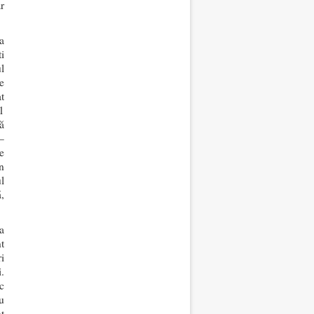
r
a
i
l
e
t
1
ă
–
e
n
l
,
a
t
i
.
c
u
t