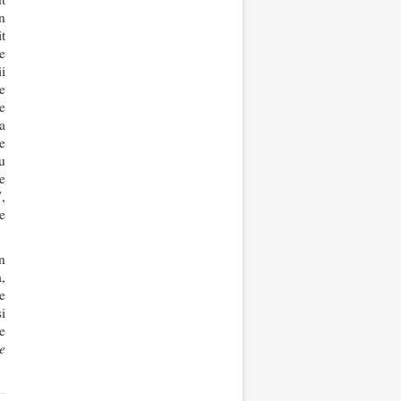
n
t
e
i
e
e
a
e
u
e
,
e
n
,
e
i
e
e