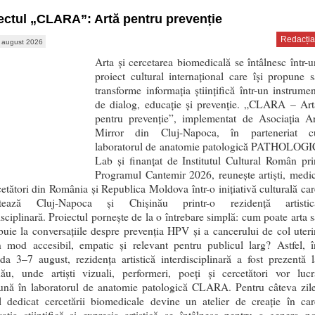
ectul „CLARA”: Artă pentru prevenție
Redacția
 august 2026
Arta și cercetarea biomedicală se întâlnesc într-u
proiect cultural internațional care își propune s
transforme informația științifică într-un instrumen
de dialog, educație și prevenție. „CLARA – Art
pentru prevenție”, implementat de Asociația Ar
Mirror din Cluj-Napoca, în parteneriat c
laboratorul de anatomie patologică PATHOLOGI
Lab și finanțat de Institutul Cultural Român pri
Programul Cantemir 2026, reunește artiști, medic
cetători din România și Republica Moldova într-o inițiativă culturală car
ctează Cluj-Napoca și Chișinău printr-o rezidență artistic
isciplinară. Proiectul pornește de la o întrebare simplă: cum poate arta s
buie la conversațiile despre prevenția HPV și a cancerului de col uteri
un mod accesibil, empatic și relevant pentru publicul larg? Astfel, î
da 3–7 august, rezidența artistică interdisciplinară a fost prezentă l
nău, unde artiști vizuali, performeri, poeți și cercetători vor lucr
ună în laboratorul de anatomie patologică CLARA. Pentru câteva zile
ul dedicat cercetării biomedicale devine un atelier de creație în car