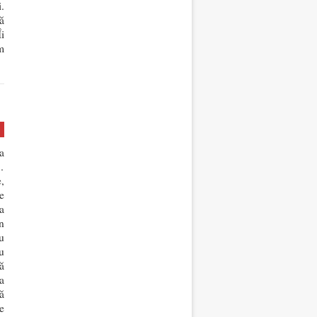
.
ă
i
m
a
…
,
e
a
n
u
u
ă
a
ă
e