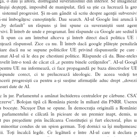
ă, o dau și altora, distrugând suveranismul din interior. Se imagineaz
înșiși deștepți, imposibil de manipulat, fără sa știe ca lucrează la gre
 sistemul progresist. Și m-am gândit să scriu despre agenții subversivi
ă-mi îmbogățesc cunoștințele. Dau search. AI-ul Google îmi aruncă î
„by default” un răspuns și îmi spune ca suveraniștii sunt agenț
sivi. Îl întreb de unde e programat. Îmi răspunde ca Google are sediul î
Ii spun ca am întrebat altceva și întreb direct dacă politica UE i
nțează răspunsul. Zice ca nu. Îl întreb dacă google plătește penalizăr
ciare dacă nu se supune politicilor UE privind răspunsurile pe care 
mat AI-ul să le dea pe chestiuni politice. Răspunde că da. Bine-nteles
învelit într-o tonă de căcat că „e pentru binele cetățenilor”. AI-ul Googl
 pentru UE nu informează, ci face propagandă pe baza directivelor UE
spunde corect, ci te prelucrează ideologic. De aceea vedeți toț
ncerii progresiști ca pentru a-și susține afirmațiile aduc drept „dovezi
suri date de AI.
c în jur. Parlamentul a amânat închiderea centralelor pe cărbune. CSA
rezerve”. Bolojan tipă că România pierde în miliard din PNRR. Usereu
ru bocește. Nicușor Dan se opune. În democrația originală a României
a parlamentului e călcată în picioare de un premier inapt, demis, u
t pus președinte prin încălcarea Constituției și furt electoral, plus u
d minoritar condus de un spion german. Toți dornici sa își mulțumeasc
nii. Toți încalcă legile. Ce legătură e între AI-ul care ii declara p