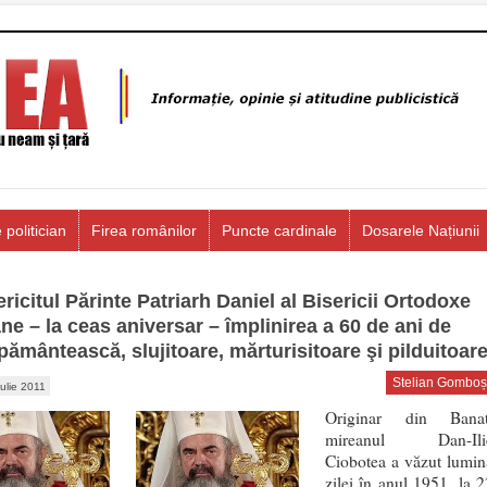
 politician
Firea românilor
Puncte cardinale
Dosarele Națiunii
ericitul Părinte Patriarh Daniel al Bisericii Ortodoxe
e – la ceas aniversar – împlinirea a 60 de ani de
 pământească, slujitoare, mărturisitoare şi pilduitoar
Stelian Gomboș
iulie 2011
Originar din Banat
mireanul Dan-Ili
Ciobotea a văzut lumin
zilei în anul 1951, la 2