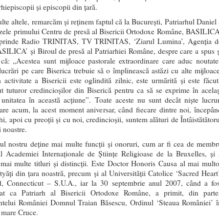
hiepiscopii şi episcopii din ţară.
lte altele, remarcăm şi reţinem faptul că la Bucureşti, Patriarhul Daniel 
zele primului Centru de presă al Bisericii Ortodoxe Române, BASILICA
uprinde Radio TRINITAS, TV TRINITAS, ‘Ziarul Lumina’, Agenţia d
BASILICA’ şi Biroul de presă al Patriarhiei Române, despre care a spus ş
 că: „Acestea sunt mijloace pastorale extraordinare care aduc noutate
 lucrări pe care Biserica trebuie să o împlinească astăzi cu alte mijloace
 activitate a Bisericii este oglindită zilnic, este urmărită şi este făcut
t tuturor credincioşilor din Biserică pentru ca să se exprime în acelaş
 unitatea în această acţiune”. Toate aceste nu sunt decât nişte lucrur
oare acum, la acest moment aniversar, când fiecare dintre noi, începân
hi, apoi cu preoţii şi cu noi, credincioşii, suntem alături de Întâistătător
i noastre.
hul nostru deţine mai multe funcţii şi onoruri, cum ar fi cea de membr
 al Academiei Internaţionale de Ştiinţe Religioase de la Bruxelles, şi 
 mai multe titluri şi distincţii. Este Doctor Honoris Causa al mai multo
tyăţi din ţara noastră, precum şi al Universităţii Catolice ‘Sacred Heart’
ld, Connecticut – S.U.A., iar la 30 septembrie anul 2007, când a fos
zat ca Patriarh al Bisericii Ortodoxe Române, a primit, din parte
ntelui României Domnul Traian Băsescu, Ordinul ‘Steaua României’ î
 mare Cruce.