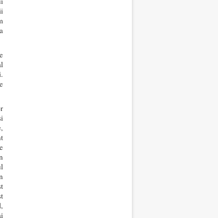
i
ii
m
a
e
l
.
e
r
i
,
t
e
n
l
în
t
st
,
i