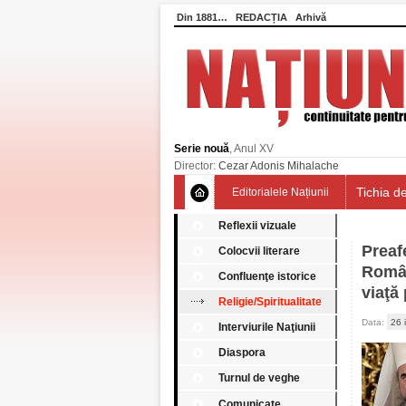
Din 1881…
REDACȚIA
Arhivă
Serie nouă
, Anul XV
Director:
Cezar Adonis Mihalache
Tichia de
Editorialele Națiunii
Reflexii vizuale
Preaf
Colocvii literare
Român
Confluenţe istorice
viaţă
Religie/Spiritualitate
Data:
26 
Interviurile Naţiunii
Diaspora
Turnul de veghe
Comunicate