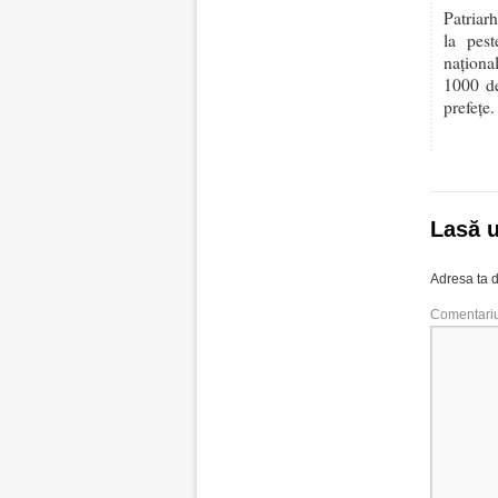
Patriar
la pest
naţiona
1000 de
prefeţe.
Lasă 
Adresa ta d
Comentari