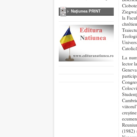
Ciobote
Ziegwal
Naţiunea PRINT
la Facu
chrétien
Traiect
Teologi
Univers
Catolic
La numa
lector l
Geneva 
partici
Congres
Colocvi
Studenţ
Cambrid
viitoru
creşti
ecumeni
Reuniun
(1982) 