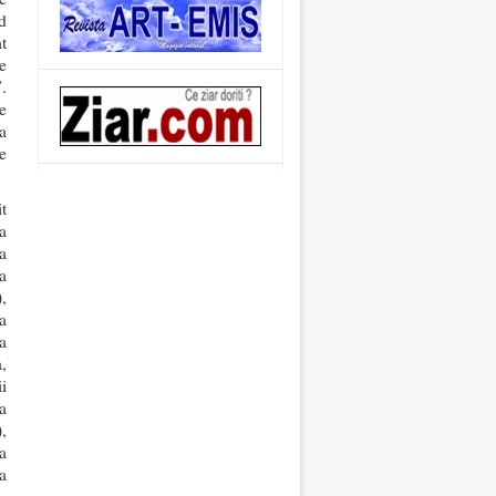
d
t
e
”.
e
a
e
t
la
a
a
,
a
a
,
i
a
,
a
a