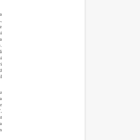
a
,
e
i
a
.
ă
i
i
d
ul
u
a
r
,
t
a
n