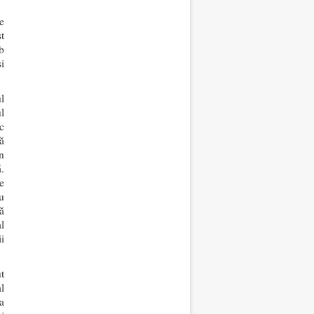
e
t
b
i
l
l
c
ă
n
.
ie
u
să
l
i
t
l
a