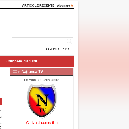
ARTICOLE RECENTE
Abonare
ISSN 2247 – 5117
Ghimpele Națiunii
Naţiunea TV
La Alba s-a scris Unire
e
,
e
a
Click aici pentru film
2