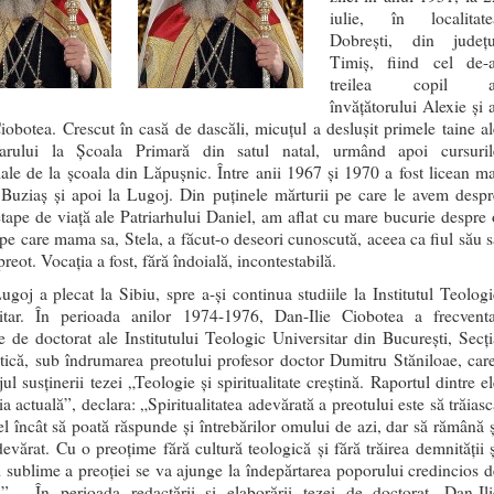
iulie, în localitate
Dobreşti, din judeţu
Timiş, fiind cel de-a
treilea copil a
învăţătorului Alexie şi 
Ciobotea. Crescut în casă de dascăli, micuţul a desluşit primele taine al
arului la Şcoala Primară din satul natal, urmând apoi cursuril
ale de la şcoala din Lăpuşnic. Între anii 1967 şi 1970 a fost licean ma
a Buziaş şi apoi la Lugoj. Din puţinele mărturii pe care le avem despr
etape de viaţă ale Patriarhului Daniel, am aflat cu mare bucurie despre 
 pe care mama sa, Stela, a făcut-o deseori cunoscută, aceea ca fiul său s
reot. Vocaţia a fost, fără îndoială, incontestabilă.
ugoj a plecat la Sibiu, spre a-şi continua studiile la Institutul Teologi
itar. În perioada anilor 1974-1976, Dan-Ilie Ciobotea a frecventa
le de doctorat ale Institutului Teologic Universitar din Bucureşti, Secţi
tică, sub îndrumarea preotului profesor doctor Dumitru Stăniloae, care
jul susţinerii tezei „Teologie şi spiritualitate creştină. Raportul dintre e
ţia actuală”, declara: „Spiritualitatea adevărată a preotului este să trăias
fel încât să poată răspunde şi întrebărilor omului de azi, dar să rămână ş
devărat. Cu o preoţime fără cultură teologică şi fără trăirea demnităţii ş
i sublime a preoţiei se va ajunge la îndepărtarea poporului credincios d
ă”. În perioada redactării şi elaborării tezei de doctorat, Dan-Ili