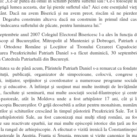
lui: „Ce-ar putea da omul în schimb pentru sufletul său? Ce-i foloseşte lu
tigă lumea aceasta, dar îşi pierde sufletul său? Aici este esenţialul vieţ
ânt. Dacă nu avem Biserică şi nu avem preot, riscăm să ne pierde
l. Degeaba construim altceva dacă nu construim în primul rând cas
vindecarea sufletului de păcate, pentru luminarea lui.”
eptembrie anul 2007 Colegiul Electoral Bisericesc l-a ales în funcţia d
scop al Bucureştilor, Mitropolit al Munteniei şi Dobrogei, Patriarh a
cii Ortodoxe Române şi Locţiitor al Tronului Cezareei Capadociei
zarea Preafericitului Patriarh Daniel s-a făcut duminică, 30 septembri
a Catedrala Patriarhală din Bucureşti.
vitatea sa de până acum, Părintele Patriarh Daniel s-a remarcat ca fondato
ituţii, publicaţii, organizator de simpozioane, colocvii, congrese ş
ii, iniţiator, sprijinitor şi coordonator a numeroase programe sociale
le şi educative. A înfiinţat şi susţinut mai multe instituţii de învăţămân
, facultate şi seminarii, mai multe asociaţii social-filantropice şi centr
l-pastorale, atât în Moldova unde a fost arhipăstor 17 ani, cât şi î
scopia Bucureştilor. O grijă deosebită a arătat pentru monahism, număru
ilor şi schiturilor crescând în timpul păstoririi Preafericirii Sale. Tot 
arhipăstoririi Sale, au fost canonizaţi mai mulţi sfinţi români, au fos
te sau reactivate eparhii, iar mai multe episcopii istorice din ţară au fo
 la rangul de arhiepiscopie. A efectuat o vizită irenică la Constantinopol
pastorale în Austria, Franţa şi Spania, precum şi vizite canonice în ma