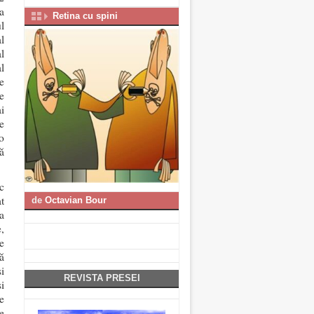
a
Retina cu spini
l
l
l
al
e
e
i
e
o
ă
c
t
de
Octavian Bour
a
,
le
că
i
REVISTA PRESEI
i
e
e