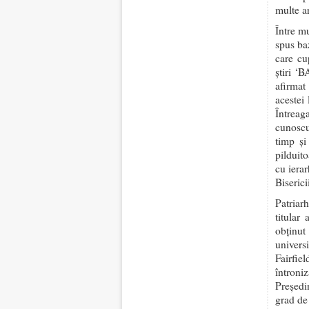
multe ar
Între mu
spus ba
care c
ştiri ‘
afirmat
acestei
Întreaga
cunoscu
timp şi
pilduit
cu ierar
Biserici
Patriar
titular
obţinut
universi
Fairfie
întroni
Preşedi
grad de