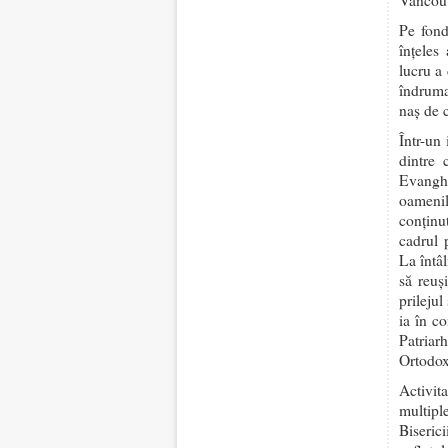
Vancouv
Pe fond
înţeles
lucru a
îndruma
naş de 
Într-un
dintre 
Evanghe
oamenil
conţinu
cadrul 
La întâl
să reuş
prilejul
ia în c
Patriar
Ortodox
Activit
multipl
Biseric