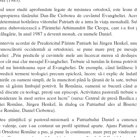
er (1983).
ul unor studii aprofundate legate de misiunea ortodoxă, este lesne d
 apropierea tânărului Dan-Ilie Ciobotea de cuvântul Evangheliei. Aces
 determinat hotărârea viitorului Patriarh de a intra în viaţa monahală. Su
rea duhovnicească a Părintelui Arhimandrit Ilie Cleopa, care i-a fost ş
călugărie, în anul 1987 a devenit monah, cu numele Daniel.
 interviu acordat de Preafericitul Părinte Patriarh lui Jürgen Henkel, unu
cunoscătorii occidentali ai ortodoxiei, se pune mare preţ pe mesaju
liei: „Prin predicile şi cuvintele mele am încercat mereu să desluşes
or cât mai clar mesajul Evangheliei. Trebuie să turnăm în forma potrivit
tul nu întotdeauna uşor al Evangheliei. De exemplu, când întâlnesc î
predicii termeni teologici precum epicleză, încerc să-i explic de îndată
nirile cu oameni simpli, de la muncitori până la ţăranii de la sate, trebu
im să găsim limbajul potrivit. În România, oamenii se bucură când a
 să discute cu teologi, preoţi sau episcopi. Activitatea pastorală trebuie 
onsiderare în mod serios acest lucru” (sursa: Centrul de presă Basilica a
hiei Române, Jürgen Henkel, în dialog cu Patriarhul ales al Biserici
e Române, Daniel Ciobotea).
atea ştiinţifică şi pastoral-misionară a Patriarhului Daniel a cunoscu
e valenţe, care i-au conturat un profil spiritual aparte. Ajuns Patriarh a
ii Ortodoxe Române a pus, şi pune în continuare, mare preţ pe vindecare