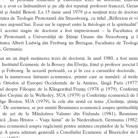
a a avut ca îndrumători şi pe alţi doi reputaţi profesori francezi, Gerar
d şi André Benoit. La 15 iunie anul 1979 şi-a susţinut teza de doctora
ltatea de Teologie Protestantă din Strassbourg, cu titlul „Réflexion et vi
nes aujourd’hui. Essai sur le rapport entre la théologie et la spiritualité
ul acestui stagiu de doctorat a fost impresionant – la Facultatea d
e Protestantă a Universităţii de Ştiinţe Umane din Strassbourg şi l
itatea Albert Ludwig din Freiburg im Breisgau, Facultatea de Teologi
ă, Germania.
i un an după susţinerea tezei de doctorat, în anul 1980, a fost numi
a Institutul Ecumenic de la Bossey din Elveţia, fiind şi profesor asociat 
şi Fribourg. În această perioadă, ca şi în cea a cursurilor doctorale, 
pat la numeroase întruniri ecumenice, printre care se numără: al treile
 Ortodox al Europei Occidentale de la Amiens, lângă Paris (1977)
ul despre Filioque de la Klingenthal Franţa (1978 şi 1979), Conferinţ
ilor Creştini de la Wellesley, SUA (1979) şi Conferinţa ecumenică de l
ge Boston, SUA (1979), la cele din urmă cu tema „Credinţa, ştiinţa
l”. De asemenea, se pot aminti Reuniunea ecumenică asupra spiritualităţi
ne de azi de la Mănăstirea Valamo din Finlanda (1981), Reuniune
că „Iisus Hristos – Viaţa lumii” de la Niederaltaich, Germania (1982)
ea ecumenică asupra rugăciunii pentru unitatea creştinilor de la Veneţi
şi A şasea adunare generală a Consiliului Ecumenic al Bisericilor de l