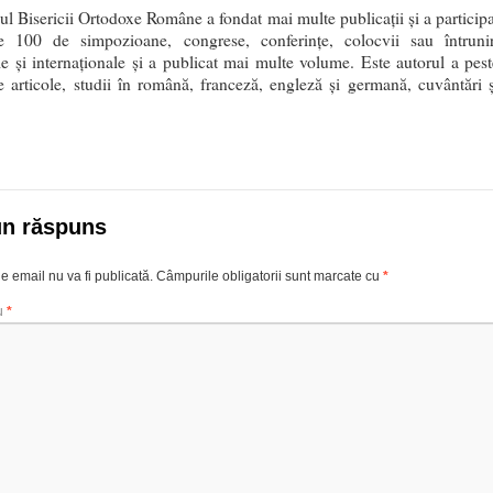
hul Bisericii Ortodoxe Române a fondat mai multe publicaţii şi a participa
e 100 de simpozioane, congrese, conferinţe, colocvii sau întrunir
le şi internaţionale şi a publicat mai multe volume. Este autorul a pest
 articole, studii în română, franceză, engleză şi germană, cuvântări ş
un răspuns
e email nu va fi publicată.
Câmpurile obligatorii sunt marcate cu
*
u
*