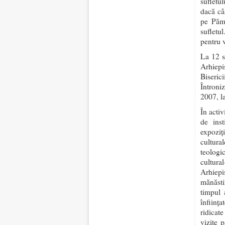
sufletu
dacă câş
pe Păm
sufletu
pentru 
La 12 s
Arhiepi
Biseri
Întroni
2007, l
În acti
de inst
expoziţ
cultura
teologic
cultura
Arhiepi
mănăstir
timpul 
înfiinţa
ridicate
vizite 