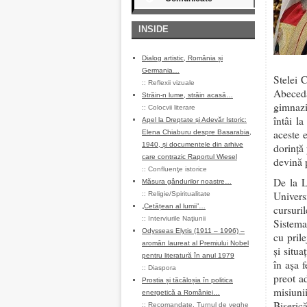
INSIDE
Dialog artistic, România și
Germania…
Stelei 
::
Reflexii vizuale
Abeced
Străin-n lume, străin acasă…
gimnazi
::
Colocvii literare
întâi l
Apel la Dreptate și Adevăr Istoric:
aceste 
Elena Chiaburu despre Basarabia,
1940, și documentele din arhive
dorinţă
care contrazic Raportul Wiesel
devină p
::
Confluenţe istorice
De la L
Măsura gândurilor noastre…
Univers
::
Religie/Spiritualitate
„Cetățean al lumii”…
cursuri
::
Interviurile Naţiunii
Sistema
Odysseas Elytis (1911 – 1996) –
cu prile
aromân laureat al Premiului Nobel
şi situa
pentru literatură în anul 1979
în aşa 
::
Diaspora
preot a
Prostia și tăcăloșia în politica
misiuni
energetică a României…
Biseric
::
Recomandate
,
Turnul de veghe