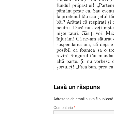
fundul prăpastiei! „Parten
pământ peste ea. Sau eventu
la prietenul tău sau șeful t
băi? Arătați că respirați și
neutru. Dacă nu aveți nișt
niște tauri. Găsiți voi! M
înjurăm! Că ne-am săturat 
suspendarea aia, că deja e
posibil ca foamea să o tre
revin! Singurul tău mandat
altă parte. Și nu vorbesc 
șorțuleț! „Prea bun, prea c
Lasă un răspuns
Adresa ta de email nu va fi publicată
Comentariu
*