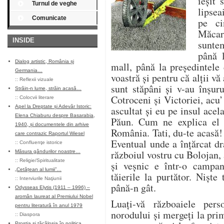
ieșit
Turnul de veghe
lipsea
Comunicate
pe ci
Măcar 
INSIDE
suntem
până l
Dialog artistic, România și
mall, până la președintele
Germania…
voastră și pentru că alții vă
::
Reflexii vizuale
sunt stăpâni și v-au înșur
Străin-n lume, străin acasă…
Cotroceni și Victoriei, acu’
::
Colocvii literare
Apel la Dreptate și Adevăr Istoric:
ascultat și eu pe insul ace
Elena Chiaburu despre Basarabia,
Păun. Cum ne explica el 
1940, și documentele din arhive
România. Tati, du-te acasă! 
care contrazic Raportul Wiesel
Eventual unde a înțărcat dr
::
Confluenţe istorice
războiul vostru cu Bolojan, 
Măsura gândurilor noastre…
::
Religie/Spiritualitate
și veșnic e într-o campan
„Cetățean al lumii”…
tăierile la purtător. Nișt
::
Interviurile Naţiunii
până-n gât.
Odysseas Elytis (1911 – 1996) –
aromân laureat al Premiului Nobel
Luați-vă războaiele perso
pentru literatură în anul 1979
norodului și mergeți la pri
::
Diaspora
Prostia și tăcăloșia în politica