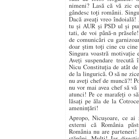
nimeni? Lasă că vă zic e
gândesc toți românii. Singu
Dacă aveați vreo îndoială! 
tu și AUR și PSD ul și pur
tati, de voi până-n prăsele
de comunicări cu garnizoan
doar știm toți cine cu cine
Singura voastră motivație 
Aveți suspendare trecută î
Nicu Constituția de atât de
de la lingurică. O să ne zice
nu aveți chef de muncă?! Po
nu vor mai avea chef să vă
atunci! Pe ce marafeți o să
lăsați pe ăla de la Cotroce
amenințări!
Apropo, Nicușoare, ce ai z
externi că România păstr
România nu are parteneri! 
stăpâni. Mulți! Iar direcț