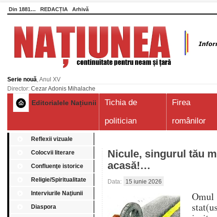
Din 1881…
REDACȚIA
Arhivă
Serie nouă
, Anul XV
Director:
Cezar Adonis Mihalache
Tichia de
Firea
Editorialele Națiunii
politician
românilor
Reflexii vizuale
Nicule, singurul tău m
Colocvii literare
acasă!…
Confluenţe istorice
Religie/Spiritualitate
Data:
15 iunie 2026
Interviurile Naţiunii
Omul 
stat(u
Diaspora