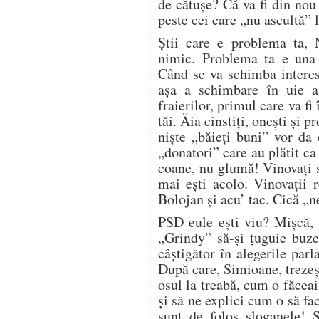
de cătușe? Că va fi din nou
peste cei care „nu ascultă” 
Știi care e problema ta,
nimic. Problema ta e una s
Când se va schimba interes
așa a schimbare în uie a
fraierilor, primul care va fi 
tăi. Ăia cinstiți, onești și p
niște „băieți buni” vor da
„donatori” care au plătit ca
coane, nu glumă! Vinovați s
mai ești acolo. Vinovații r
Bolojan și acu’ tac. Cică „
PSD eule ești viu? Mișcă, 
„Grindy” să-și țuguie buze
câștigător în alegerile par
După care, Simioane, trezeș
osul la treabă, cum o făcea
și să ne explici cum o să f
sunt de folos sloganele! 