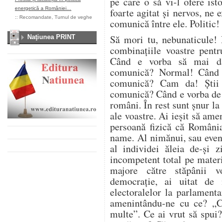
pe care o să vi-l ofere ist
energetică a României…
foarte agitat și nervos, ne
::
Recomandate
,
Turnul de veghe
comunică între ele. Politic!
Să mori tu, nebunaticule! 
Naţiunea PRINT
combinațiile voastre pent
Când e vorba să mai daț
comunică? Normal! Când 
comunică? Cam da! Știi 
comunică? Când e vorba de
români. În rest sunt șnur l
ale voastre. Ai ieșit să amen
persoană fizică că Români
name. Al nimănui, sau eventu
al individei ăleia de-și 
incompetent total pe materi
majore către stăpânii v
democrație, ai uitat de 
electoralelor la parlamenta
amenintându-ne cu ce? „C
multe”. Ce ai vrut să spui