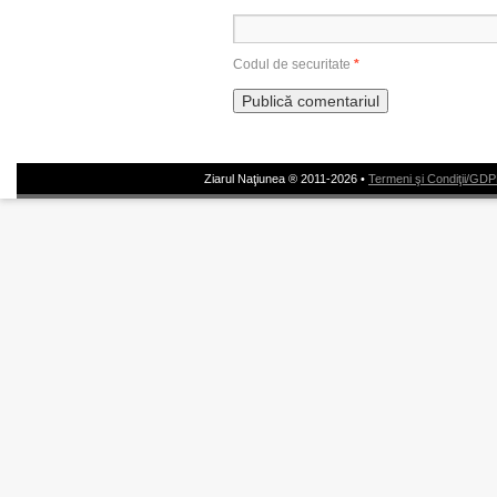
Codul de securitate
*
Ziarul Naţiunea ® 2011-2026 •
Termeni şi Condiţii/GD