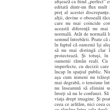
afișează ca fiind „perfect” 
editată dintr-un flux mult
preț al acestei discrepanțe
alții, devine o oboseală tă
care nu mai coincide comp
această diferență nu mai
normală. Atât de normală î
semnul întrebării. Poate că 
în faptul că oamenii își ale
să nu mai distingă clar î
proiectează. Și totuși, în
oamenii rămân reali. Cu s
imperfecte, cu decizii care
încap în spațiul public. N
așa cum nimeni nu trăieșt
mai degrabă, o tensiune înt
nu înseamnă să elimini un
înveți să nu le confunzi. Să
viața drept imagine. Și poat
ceea ce arătăm, nici ceea 
ce rămâne între cele două: 