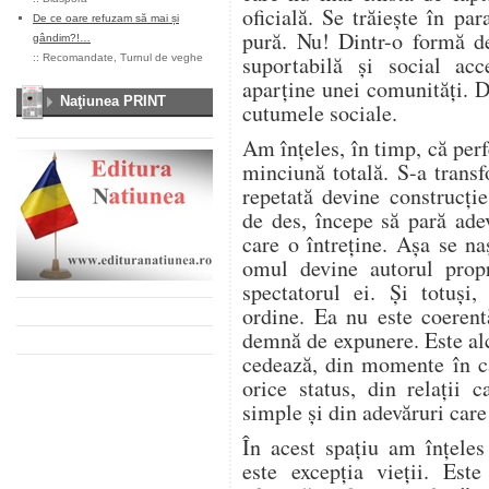
oficială. Se trăiește în pa
De ce oare refuzam să mai și
pură. Nu! Dintr-o formă de
gândim?!…
suportabilă și social ac
::
Recomandate
,
Turnul de veghe
aparține unei comunități. D
Naţiunea PRINT
cutumele sociale.
Am înțeles, în timp, că perf
minciună totală. S-a transf
repetată devine construcție,
de des, începe să pară adev
care o întreține. Așa se n
omul devine autorul propr
spectatorul ei. Și totuși,
ordine. Ea nu este coerent
demnă de expunere. Este alc
cedează, din momente în c
orice status, din relații 
simple și din adevăruri care 
În acest spațiu am înțeles
este excepția vieții. Est