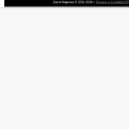
Ziarul Naţiunea ® 2011-2026 •
Termeni şi Condiţii/GD