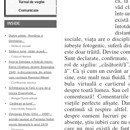
că, l
Turnul de veghe
văd cl
Comunicate
într-u
există
INSIDE
întotd
distan
Dialog artistic, România și
sociale, viața are o discip
Germania…
iubește fotogenic, suferă di
::
Reflexii vizuale
este doar trăită. Devine com
Străin-n lume, străin acasă…
Sunt declarate, confirmate, 
::
Colocvii literare
Apel la Dreptate și Adevăr Istoric:
rol de sigiliu: „căsătorit/ă”
Elena Chiaburu despre Basarabia,
ă”. Ca și cum un cuvânt ar p
1940, și documentele din arhive
sine, este mult mai fluidă.
care contrazic Raportul Wiesel
bula virtuală e cartierul 
::
Confluenţe istorice
despre toată lumea. Sau cel
Schimbarea la Față și cea de-a
cincea Evanghelie…
comentează! Comentariile
::
Religie/Spiritualitate
viețile perfecte afișate. Da
„Cetățean al lumii”…
continuă să respire altfel
::
Interviurile Naţiunii
despre oameni lucruri pe c
Odysseas Elytis (1911 – 1996) –
aromân laureat al Premiului Nobel
absențe, știu iubiri care nu s
pentru literatură în anul 1979
care nu mai există de fapt
::
Diaspora