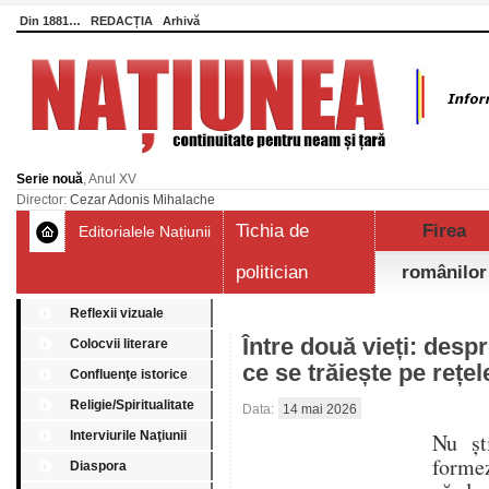
Din 1881…
REDACȚIA
Arhivă
Serie nouă
, Anul XV
Director:
Cezar Adonis Mihalache
Tichia de
Firea
Editorialele Națiunii
politician
românilor
Reflexii vizuale
Între două vieți: desp
Colocvii literare
ce se trăiește pe rețe
Confluenţe istorice
Religie/Spiritualitate
Data:
14 mai 2026
Interviurile Naţiunii
Nu șt
formez
Diaspora