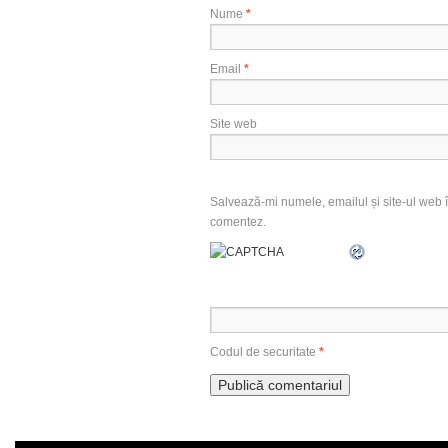
Nume
*
Email
*
Site web
Salvează-mi numele, emailul și site-ul web î
comentez.
Codul de securitate
*